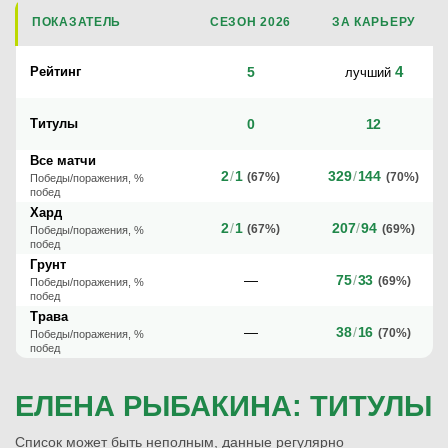
ПОКАЗАТЕЛЬ
СЕЗОН 2026
ЗА КАРЬЕРУ
4
Рейтинг
5
лучший
Титулы
0
12
Все матчи
2
/
1
329
/
144
(67%)
(70%)
Победы/поражения, %
побед
Хард
2
/
1
207
/
94
(67%)
(69%)
Победы/поражения, %
побед
Грунт
—
75
/
33
(69%)
Победы/поражения, %
побед
Трава
—
38
/
16
(70%)
Победы/поражения, %
побед
ЕЛЕНА РЫБАКИНА: ТИТУЛЫ
Список может быть неполным, данные регулярно