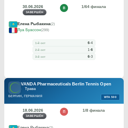
30.06.2026
1/64 финала
В
ЗАВЕРШЁН
Елена Рыбакина
(2)
Луа Буассон
(299)
6
-
4
1-й сет
1
-
6
2-й сет
6
-
3
3-й сет
VANDA Pharmaceuticals Berlin Tennis Open
Трава
БЕРЛИН, ГЕРМАНИЯ
WTA 500
18.06.2026
1/8 финала
П
ЗАВЕРШЁН
Елена Рыбакина
(2)