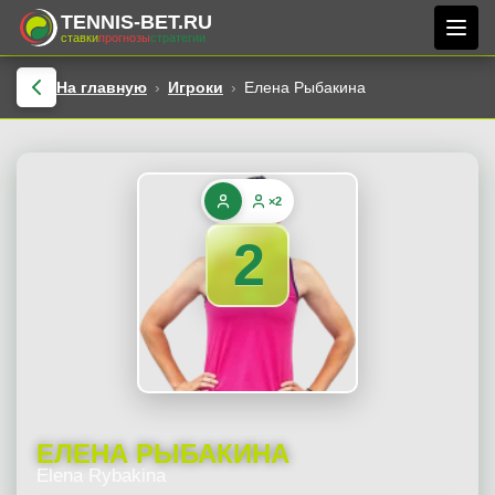
TENNIS-BET.RU
ставки
прогнозы
стратегии
На главную
Игроки
Елена Рыбакина
×2
2
ЕЛЕНА РЫБАКИНА
Elena Rybakina