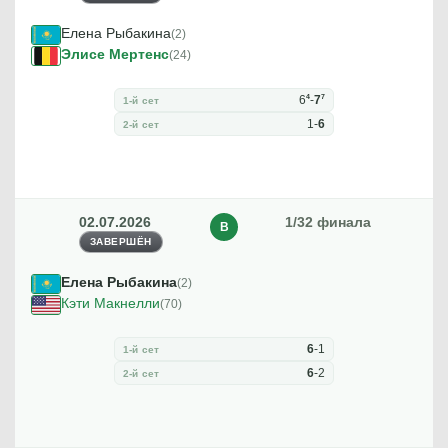
Елена Рыбакина
(2)
Элисе Мертенс
(24)
4
7
6
-
7
1-й сет
1
-
6
2-й сет
02.07.2026
1/32 финала
В
ЗАВЕРШЁН
Елена Рыбакина
(2)
Кэти Макнелли
(70)
6
-
1
1-й сет
6
-
2
2-й сет