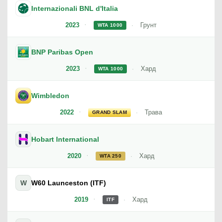
Internazionali BNL d'Italia
2023
Грунт
WTA 1000
BNP Paribas Open
2023
Хард
WTA 1000
Wimbledon
2022
Трава
GRAND SLAM
Hobart International
2020
Хард
WTA 250
W
W60 Launceston (ITF)
2019
Хард
ITF