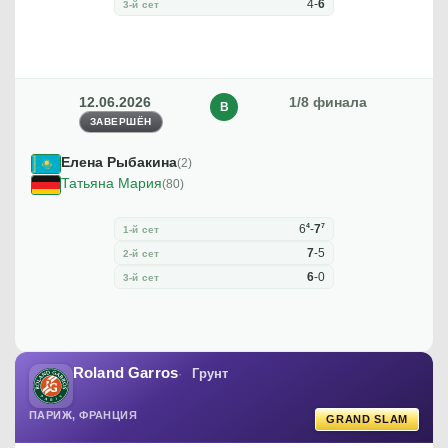
4
-
6
3-й сет
12.06.2026
1/8 финала
В
ЗАВЕРШЁН
Елена Рыбакина
(2)
Татьяна Мария
(80)
4
7
6
-
7
1-й сет
7
-
5
2-й сет
6
-
0
3-й сет
Roland Garros
Грунт
ПАРИЖ, ФРАНЦИЯ
GRAND SLAM