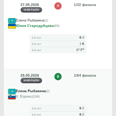
27.05.2026
1/32 финала
П
ЗАВЕРШЁН
Елена Рыбакина
(2)
Юлия Стародубцева
(65)
6
-
3
1-й сет
1
-
6
2-й сет
4
10
6
-
7
3-й сет
25.05.2026
1/64 финала
В
ЗАВЕРШЁН
Елена Рыбакина
(2)
V. Erjavec
(104)
6
-
2
1-й сет
6
-
2
2-й сет