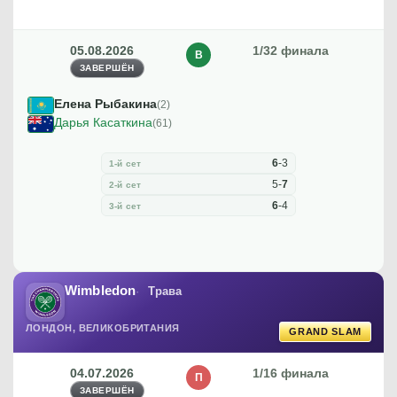
05.08.2026
1/32 финала
В
ЗАВЕРШЁН
Елена Рыбакина
(2)
Дарья Касаткина
(61)
6
-
3
1-й сет
5
-
7
2-й сет
6
-
4
3-й сет
Wimbledon
Трава
ЛОНДОН, ВЕЛИКОБРИТАНИЯ
GRAND SLAM
04.07.2026
1/16 финала
П
ЗАВЕРШЁН