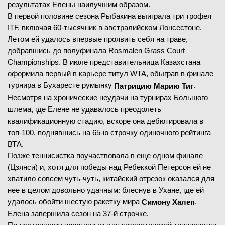
результатах Елены наилучшим образом.
В первой половине сезона Рыбакина выиграла три трофея
ITF, включая 60-тысячник в австралийском Лонсестоне.
Летом ей удалось впервые проявить себя на траве,
добравшись до полуфинала Rosmalen Grass Court
Championships. В июле представительница Казахстана
оформила первый в карьере титул WTA, обыграв в финале
турнира в Бухаресте румынку
.
Патрицию Марию Тиг
Несмотря на хронические неудачи на турнирах Большого
шлема, где Елене не удавалось преодолеть
квалификационную стадию, вскоре она дебютировала в
топ-100, поднявшись на 65-ю строчку одиночного рейтинга
ВТА.
Позже теннисистка поучаствовала в еще одном финале
(Цзянси) и, хотя для победы над Ребеккой Петерсон ей не
хватило совсем чуть-чуть, китайский отрезок оказался для
нее в целом довольно удачным: блеснув в Ухане, где ей
удалось обойти шестую ракетку мира
,
Симону Халеп
Елена завершила сезон на 37-й строчке.