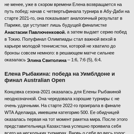
не менее, уже в скором времени Елена возвращается на
путь побед: начав с четвертьфинала турнира в Абу-Даби на
старте 2021-го, она показывает аналогичный результат в
Париже, где уступает лишь будущей финалистке
, а затем выдает серию побед
Анастасии Павлюченковой
в Токио. Полуфинал Олимпиады стал важной вехой в
карьере молодой теннисистки, которой не хватило до
бронзы совсем немного: в решающем матче сильнее
оказалась
– 1:6, 7:6 (5), 6:4.
Элина Свитолина
Елена Рыбакина: победа на Уимблдоне и
финал Australian Open
Концовка сезона-2021 оказалась для Елены Рыбакиной
неоднозначной. Она чередовала хорошие турниры с не
очень удачными. На старте 2022-го проиграла в финале
WTA Аделаида, имевшем категорию 500. Ее обидчицей
оказалась первая на тот момент ракетка мира. После этого
представительница Казахстана успешно проявила себя
всего на нескольких турнирах. Вновь о себе во весь голос