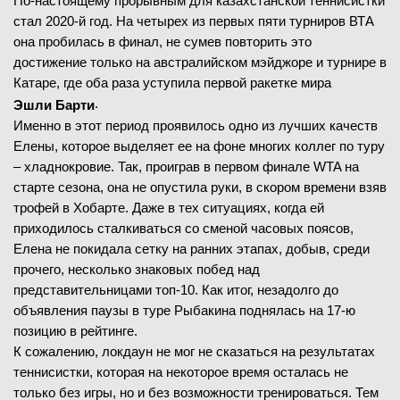
По-настоящему прорывным для казахстанской теннисистки
стал 2020-й год. На четырех из первых пяти турниров ВТА
она пробилась в финал, не сумев повторить это
достижение только на австралийском мэйджоре и турнире в
Катаре, где оба раза уступила первой ракетке мира
.
Эшли Барти
Именно в этот период проявилось одно из лучших качеств
Елены, которое выделяет ее на фоне многих коллег по туру
– хладнокровие. Так, проиграв в первом финале WTA на
старте сезона, она не опустила руки, в скором времени взяв
трофей в Хобарте. Даже в тех ситуациях, когда ей
приходилось сталкиваться со сменой часовых поясов,
Елена не покидала сетку на ранних этапах, добыв, среди
прочего, несколько знаковых побед над
представительницами топ-10. Как итог, незадолго до
объявления паузы в туре Рыбакина поднялась на 17-ю
позицию в рейтинге.
К сожалению, локдаун не мог не сказаться на результатах
теннисистки, которая на некоторое время осталась не
только без игры, но и без возможности тренироваться. Тем