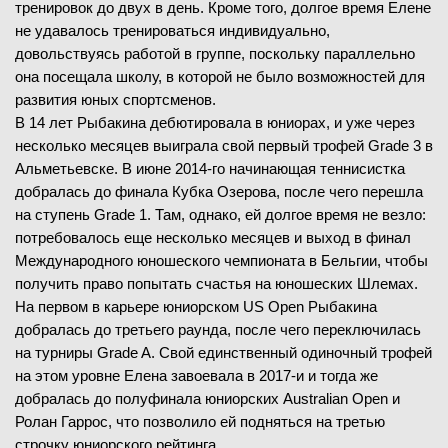
тренировок до двух в день. Кроме того, долгое время Елене
не удавалось тренироваться индивидуально,
довольствуясь работой в группе, поскольку параллельно
она посещала школу, в которой не было возможностей для
развития юных спортсменов.
В 14 лет Рыбакина дебютировала в юниорах, и уже через
несколько месяцев выиграла свой первый трофей Grade 3 в
Альметьевске. В июне 2014-го начинающая теннисистка
добралась до финала Кубка Озерова, после чего перешла
на ступень Grade 1. Там, однако, ей долгое время не везло:
потребовалось еще несколько месяцев и выход в финал
Международного юношеского чемпионата в Бельгии, чтобы
получить право попытать счастья на юношеских Шлемах.
На первом в карьере юниорском US Open Рыбакина
добралась до третьего раунда, после чего переключилась
на турниры Grade A. Свой единственный одиночный трофей
на этом уровне Елена завоевала в 2017-и и тогда же
добралась до полуфинала юниорских Australian Open и
Ролан Гаррос, что позволило ей подняться на третью
строчку юниорского рейтинга.