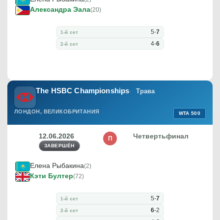
Александра Эала
(20)
5
-
7
1-й сет
4
-
6
2-й сет
The HSBC Championships
Трава
ЛОНДОН, ВЕЛИКОБРИТАНИЯ
WTA 500
12.06.2026
Четвертьфинал
П
ЗАВЕРШЁН
Елена Рыбакина
(2)
Кэти Бултер
(72)
5
-
7
1-й сет
6
-
2
2-й сет