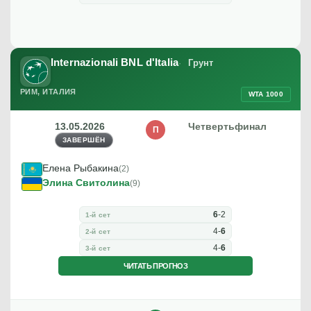
Internazionali BNL d'Italia
Грунт
РИМ, ИТАЛИЯ
WTA 1000
13.05.2026
Четвертьфинал
П
ЗАВЕРШЁН
Елена Рыбакина
(2)
Элина Свитолина
(9)
6
-
2
1-й сет
4
-
6
2-й сет
4
-
6
3-й сет
ЧИТАТЬ ПРОГНОЗ