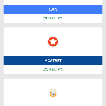
1WIN
200% БОНУС
MOSTBET
125% БОНУС