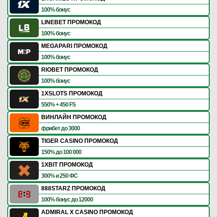
100% бонус
LINEBET ПРОМОКОД
100% бонус
MEGAPARI ПРОМОКОД
100% бонус
RIOBET ПРОМОКОД
100% бонус
1XSLOTS ПРОМОКОД
550% + 450 FS
ВИНЛАЙН ПРОМОКОД
фрибет до 3000
TIGER CASINO ПРОМОКОД
150% до 100 000
1XBIT ПРОМОКОД
300% и 250 ФС
888STARZ ПРОМОКОД
100% бонус до 12000
ADMIRAL X CASINO ПРОМОКОД