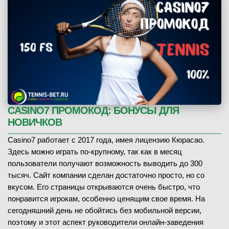
CASINO7 ПРОМОКОД: БОНУСЫ ДЛЯ
НОВИЧКОВ
Casino7 работает с 2017 года, имея лицензию Кюрасао.
Здесь можно играть по-крупному, так как в месяц
пользователи получают возможность выводить до 300
тысяч. Сайт компании сделан достаточно просто, но со
вкусом. Его страницы открываются очень быстро, что
понравится игрокам, особенно ценящим свое время. На
сегодняшний день не обойтись без мобильной версии,
поэтому и этот аспект руководители онлайн-заведения