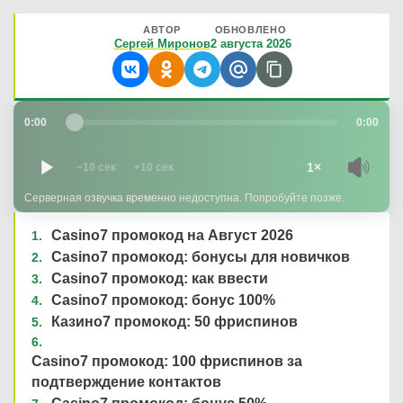
АВТОР
ОБНОВЛЕНО
Сергей Миронов
2 августа 2026
0:00
0:00
1×
−10 сек
+10 сек
Серверная озвучка временно недоступна. Попробуйте позже.
Casino7 промокод на Август 2026
Casino7 промокод: бонусы для новичков
Casino7 промокод: как ввести
Casino7 промокод: бонус 100%
Казино7 промокод: 50 фриспинов
Casino7 промокод: 100 фриспинов за
подтверждение контактов