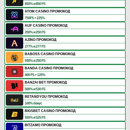
850% и 850 FS
ATOM CASINO ПРОМОКОД
750FS + 225%
AUF CASINO ПРОМОКОД
250% и 250 FS
AZINO ПРОМОКОД
277% и 277 FS
BABOSS CASINO ПРОМОКОД
550% и 250 FS
BANDA CASINO ПРОМОКОД
400 FS + 125%
BANZAI BET ПРОМОКОД
500% и 530 FS
BETANDYOU ПРОМОКОД
100% бонус
BIGSBET CASINO ПРОМОКОД
555% и 525 FS
BITZAMO ПРОМОКОД