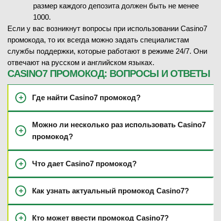
размер каждого депозита должен быть не менее
1000.
Если у вас возникнут вопросы при использовании Casino7
промокода, то их всегда можно задать специалистам
службы поддержки, которые работают в режиме 24/7. Они
отвечают на русском и английском языках.
CASINO7 ПРОМОКОД: ВОПРОСЫ И ОТВЕТЫ
Где найти Casino7 промокод?
Можно ли несколько раз использовать Casino7
промокод?
Что дает Casino7 промокод?
Как узнать актуальный промокод Casino7?
Кто может ввести промокод Casino7?