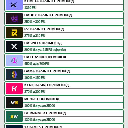
KOMETA CASINO ПРОМОКОД
1330 FS
DADDY CASINO ПРОМОКОД
250% + 300 FS
R7 CASINO ПРОМОКОД
275% и 310 FS
CASINO X ПРОМОКОД
200% бонус, 215 FS и фрибет
CAT CASINO ПРОМОКОД
450% и до 700 FS
GAMA CASINO ПРОМОКОД
100% + 150 FS
KENT CASINO ПРОМОКОД
370% и 300 FS
МЕЛБЕТ ПРОМОКОД
100% бонус до 25000
BETWINNER ПРОМОКОД
130% бонус до 25000
1XGAMES ПРОМОКОД