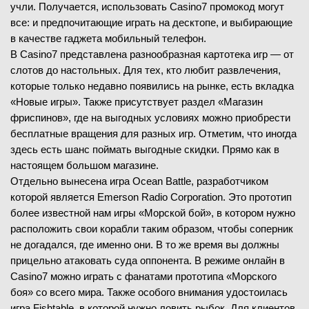
учли. Получается, использовать Casino7 промокод могут
все: и предпочитающие играть на десктопе, и выбирающие
в качестве гаджета мобильный телефон.
В Casino7 представлена разнообразная картотека игр — от
слотов до настольных. Для тех, кто любит развлечения,
которые только недавно появились на рынке, есть вкладка
«Новые игры». Также присутствует раздел «Магазин
фриспинов», где на выгодных условиях можно приобрести
бесплатные вращения для разных игр. Отметим, что иногда
здесь есть шанс поймать выгодные скидки. Прямо как в
настоящем большом магазине.
Отдельно вынесена игра Ocean Battle, разработчиком
которой является Emerson Radio Corporation. Это прототип
более известной нам игры «Морской бой», в котором нужно
расположить свои корабли таким образом, чтобы соперник
не догадался, где именно они. В то же время вы должны
прицельно атаковать суда оппонента. В режиме онлайн в
Casino7 можно играть с фанатами прототипа «Морского
боя» со всего мира. Также особого внимания удостоилась
игра Fishtable, в которой нужно ловить рыбок. Для клиентов