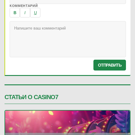
КОММЕНТАРИЙ
B
I
U
ОТПРАВИТЬ
СТАТЬИ О CASINO7