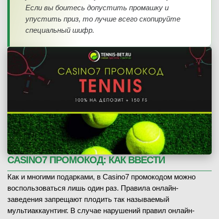
Если вы боитесь допустить промашку и
упустить приз, то лучше всего скопируйте
специальный шифр.
CASINO7 ПРОМОКОД: КАК ВВЕСТИ
Как и многими подарками, в Casino7 промокодом можно
воспользоваться лишь один раз. Правила онлайн-
заведения запрещают плодить так называемый
мультиаккаунтинг. В случае нарушений правил онлайн-