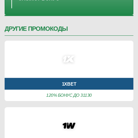
ДРУГИЕ ПРОМОКОДЫ
1XBET
120% БОНУС ДО 31130