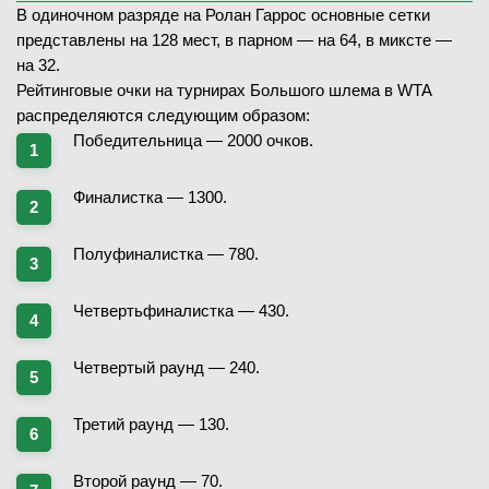
4
-
6
2-й сет
В одиночном разряде на Ролан Гаррос основные сетки
6
-
3
3-й сет
4
-
6
1-й сет
представлены на 128 мест, в парном — на 64, в миксте —
7
-
5
4-й сет
4
-
6
2-й сет
на 32.
7
-
5
5-й сет
Рейтинговые очки на турнирах Большого шлема в WTA
ЧИТАТЬ ПРОГНОЗ
распределяются следующим образом:
Победительница — 2000 очков.
29.05.2026
1/16 финала
29.05.2026
1/16 финала
ЗАВЕРШЁН
Финалистка — 1300.
ЗАВЕРШЁН
Марта Костюк
В
(12)
Полуфиналистка — 780.
Алекс Микельсен
(38)
Виктория Голубич
(70)
Рафаэль Ходар
В
(23)
Четвертьфиналистка — 430.
6
-
4
1-й сет
2
7
6
-
7
1-й сет
6
-
3
2-й сет
7
5
7
-
6
2-й сет
Четвертый раунд — 240.
6
-
4
3-й сет
3
-
6
4-й сет
Третий раунд — 130.
3
-
6
5-й сет
29.05.2026
1/16 финала
ЗАВЕРШЁН
Второй раунд — 70.