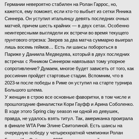
Германии невероятно стабилен на Ролан Гаррос, но,
7
3
7
-
6
2-й сет
кажется, ему поможет, если кто-то выбьет из сетки Янника
4
-
6
3-й сет
30.05.2026
1/16 финала
Синнера. Он уступил итальянцу девять последних очных
ЗАВЕРШЁН
матчей, причем шесть крайних — в двух сетах. Особенно
неинтересными выглядели их встречи во время текущего
Франсиско Черундоло
(27)
грунтового отрезка: Зверев за два матча суммарно выиграл
30.05.2026
1/16 финала
Закари Свайда
В
(62)
лишь восемь геймов… Есть ли шансы побороться в
ЗАВЕРШЁН
Париже у Даниила Медведева, который в двух последних
3
-
6
1-й сет
встречах с Янником Синнером навязывал тому упорное
Мария Саккари
(37)
4
-
6
2-й сет
сопротивление? Думаем, многое будет зависеть от того, как
Майя Хвалинска
В
(21)
6
-
3
3-й сет
россиянин пройдет стартовые стадии. Вспомним, что в
6
-
4
4-й сет
2023-м после победы в Риме он уступил на старте турнира
6
-
1
1-й сет
3
-
6
5-й сет
Большого шлема.
3
-
6
2-й сет
У женщин в строю все основные фаворитки, в том числе и
2
-
6
3-й сет
прошлогодние финалистки Кори Гауфф и Арина Соболенко.
В ходе этого Spring clay season ни одной из девушек,
29.05.2026
1/16 финала
правда, не удалось взять титул. Так, американка проиграла
ЗАВЕРШЁН
в финале WTA Рим Элине Свитолиной. Есть шансы на
29.05.2026
1/16 финала
очередную победу у четырехкратной чемпионки Ролан
ЗАВЕРШЁН
Квентин Халис
(92)