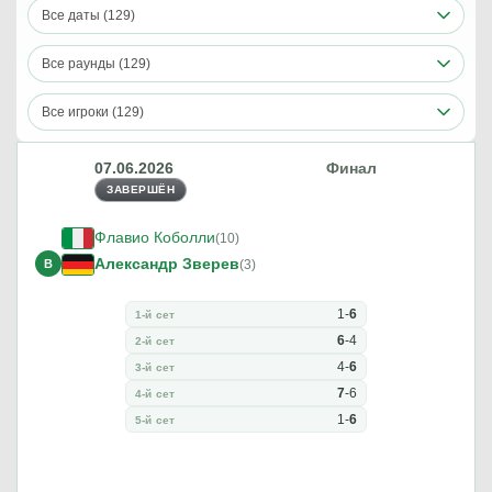
Все даты (129)
Все раунды (129)
Все игроки (129)
07.06.2026
Финал
ЗАВЕРШЁН
Флавио Коболли
(10)
Александр Зверев
В
(3)
1
-
6
1-й сет
6
-
4
2-й сет
4
-
6
3-й сет
7
-
6
4-й сет
1
-
6
5-й сет