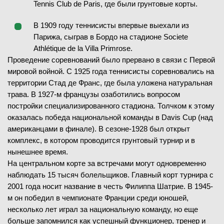
28.05.2026
1/32 финала
Tennis Club de Paris, где были грунтовые корты.
ЗАВЕРШЁН
28.05.2026
1/32 финала
В 1909 году теннисисты впервые выехали из
ЗАВЕРШЁН
Энн Ли
(29)
Парижа, сыграв в Бордо на стадионе Societe
Диана Парри
В
(55)
Франсиско Комесана
В
(89)
Athlétique de la Villa Primrose.
Лучано Дардери
Проведение соревнований было прервано в связи с Первой
(18)
3
-
6
1-й сет
мировой войной. С 1925 года теннисисты соревновались на
4
-
6
2-й сет
7
5
7
-
6
территории Стад де Франс, где была уложена натуральная
1-й сет
трава. В 1927-м французы озаботились вопросом
4
-
6
2-й сет
постройки специализированного стадиона. Толчком к этому
6
-
4
3-й сет
оказалась победа национальной команды в Davis Cup (над
2
-
6
4-й сет
американцами в финале). В сезоне-1928 был открыт
28.05.2026
1/32 финала
6
-
4
5-й сет
ЗАВЕРШЁН
комплекс, в котором проводится грунтовый турнир и в
нынешнее время.
Дарья Касаткина
В
(66)
На центральном корте за встречами могут одновременно
S. Bandecchi
(171)
наблюдать 15 тысяч болельщиков. Главный корт турнира с
28.05.2026
1/32 финала
2001 года носит название в честь Филиппа Шатрие. В 1945-
ЗАВЕРШЁН
7
-
5
1-й сет
м он победил в чемпионате Франции среди юношей,
13
11
7
-
6
2-й сет
несколько лет играл за национальную команду, но еще
Феликс Оже-Альяссим
В
(4)
больше запомнился как успешный функционер, тренер и
Роман Андрес Бурручага
(63)