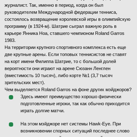
журналист. Так, именно в период, когда он был
руководителем Международной федерации тенниса,
4
-
6
1-й сет
состоялось возвращение королевской игры в олимпийскую
28.05.2026
1/32 финала
6
-
0
2-й сет
программу (в 1924-м). Шатрие сыграл важную роль в
ЗАВЕРШЁН
7
-
5
3-й сет
карьере Янника Ноа, ставшего чемпионом Roland Garros
6
-
1
4-й сет
Мария Саккари
В
(37)
1983.
Клэр Лю
(148)
На территории крупного спортивного комплекса есть еще
две крупные арены. Если топовых теннисистов не ставят
7
9
6
-
7
1-й сет
на корт имени Филиппа Шатрие, то с большой долей
28.05.2026
1/32 финала
6
-
3
вероятности они играют на арене Сюзанн Ленглен
2-й сет
ЗАВЕРШЁН
(вместимость 10 тысяч), либо корте №1 (3,7 тысяч
6
-
3
3-й сет
зрительских мест).
Алехандро Табило
В
(31)
Чем выделяется Roland Garros на фоне других мэйджоров?
Валентин Вашро
(20)
Здесь имеют преимущество хорошо физически
подготовленные игроки, так как обычно приходится
—
28.05.2026
1/32 финала
играть долгие матчи.
ЗАВЕРШЁН
На этом мэйджоре нет системы Hawk-Eye. При
Анна Калинская
В
(20)
возникновении спорных ситуаций последнее слово
Алина Корнеева
(96)