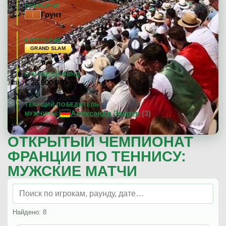
ПОКРЫТИЕ
Грунт
КАТЕГОРИЯ
GRAND SLAM
ПРИЗОВОЙ ФОНД
€ 28 900 000
ТЕКУЩИЙ ПОБЕДИТЕЛЬ
Александр Зверев
(3)
МУЖЧИНЫ:
ОТКРЫТЫЙ ЧЕМПИОНАТ
ФРАНЦИИ ПО ТЕННИСУ:
МУЖСКИЕ МАТЧИ
Найдено: 8