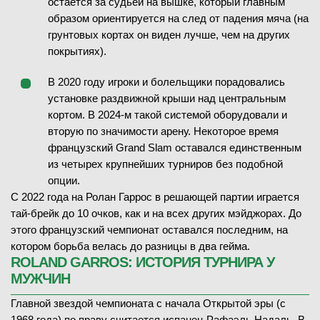
остается за судьей на вышке, который главным
28.05.2026
1/32 финала
образом ориентируется на след от падения мяча (на
7
2
7
-
6
1-й сет
ЗАВЕРШЁН
грунтовых кортах он виден лучше, чем на других
6
-
4
2-й сет
покрытиях).
ЧИТАТЬ ПРОГНОЗ
Мартин Ландалусе
В
(58)
Вит Копршива
(65)
В 2020 году игроки и болельщики порадовались
установке раздвижной крыши над центральным
28.05.2026
1/32 финала
1
-
6
1-й сет
кортом. В 2024-м такой системой оборудовали и
ЗАВЕРШЁН
2
-
6
2-й сет
вторую по значимости арену. Некоторое время
6
-
4
3-й сет
французский Grand Slam оставался единственным
Юлия Путинцева
(87)
7
-
5
4-й сет
из четырех крупнейших турниров без подобной
Камила Осорио
В
(68)
6
-
0
5-й сет
опции.
С 2022 года на Ролан Гаррос в решающей партии играется
5
-
7
1-й сет
тай-брейк до 10 очков, как и на всех других мэйджорах. До
8
6
7
-
6
2-й сет
этого французский чемпионат оставался последним, на
5
-
7
3-й сет
котором борьба велась до разницы в два гейма.
28.05.2026
1/32 финала
ROLAND GARROS: ИСТОРИЯ ТУРНИРА У
ЗАВЕРШЁН
МУЖЧИН
Франсиско Черундоло
В
(27)
Главной звездой чемпионата с начала Открытой эры (с
28.05.2026
1/32 финала
Уго Гастон
(119)
1968 года) по праву считается испанец Рафаэль Надаль. В