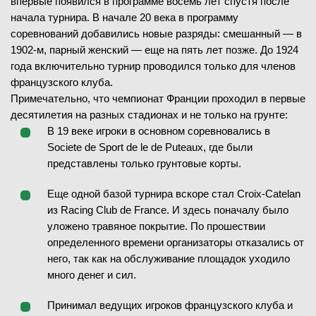
впервые появился в программе восемь лет спустя после
Кори Гауфф
В
(7)
6
-
4
1-й сет
начала турнира. В начале 20 века в программу
Майар Шериф
(118)
7
-
5
2-й сет
соревнований добавились новые разряды: смешанный — в
6
-
4
3-й сет
1902-м, парный женский — еще на пять лет позже. До 1924
6
-
3
1-й сет
года включительно турнир проводился только для членов
6
-
2
2-й сет
французского клуба.
Примечательно, что чемпионат Франции проходил в первые
28.05.2026
1/32 финала
десятилетия на разных стадионах и не только на грунте:
ЗАВЕРШЁН
В 19 веке игроки в основном соревновались в
28.05.2026
1/32 финала
Societe de Sport de le de Puteaux, где были
Лука ван Аш
(98)
ЗАВЕРШЁН
представлены только грунтовые корты.
Брендон Накашима
В
(32)
Юлия Грабер
(116)
Еще одной базой турнира вскоре стал Croix-Catelan
Аманда Анисимова
В
(5)
7
5
7
-
6
1-й сет
из Racing Club de France. И здесь поначалу было
4
-
6
2-й сет
уложено травяное покрытие. По прошествии
0
-
6
1-й сет
7
-
5
3-й сет
определенного времени организаторы отказались от
1
-
6
4-й сет
него, так как на обслуживание площадок уходило
3
-
6
5-й сет
много денег и сил.
Принимал ведущих игроков французского клуба и