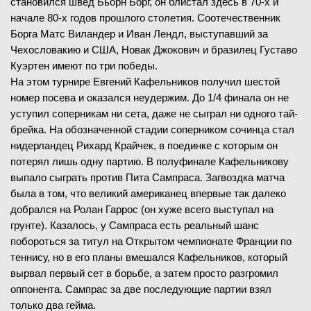
становился швед Бьорн Борг, он блистал здесь в 70-х и
начале 80-х годов прошлого столетия. Соотечественник
28.05.2026
1/32 финала
Борга Матс Виландер и Иван Лендл, выступавший за
ЗАВЕРШЁН
Чехословакию и США, Новак Джокович и бразилец Густаво
28.05.2026
1/32 финала
Куэртен имеют по три победы.
ЗАВЕРШЁН
Ива Йович
В
(19)
На этом турнире Евгений Кафельников получил шестой
Эмма Наварро
(25)
номер посева и оказался неудержим. До 1/4 финала он не
Янник Синнер
(1)
уступил соперникам ни сета, даже не сыграл ни одного тай-
Хуан-Мануэль Черундоло
В
(45)
6
-
0
1-й сет
брейка. На обозначенной стадии соперником сочинца стал
6
-
3
2-й сет
нидерландец Рихард Крайчек, в поединке с которым он
6
-
3
1-й сет
потерял лишь одну партию. В полуфинале Кафельникову
6
-
2
2-й сет
выпало сыграть против Пита Сампраса. Загвоздка матча
5
-
7
3-й сет
была в том, что великий американец впервые так далеко
1
-
6
4-й сет
28.05.2026
1/32 финала
добрался на Ролан Гаррос (он хуже всего выступал на
1
-
6
5-й сет
ЗАВЕРШЁН
грунте). Казалось, у Сампраса есть реальный шанс
побороться за титул на Открытом чемпионате Франции по
Донна Векич
(76)
теннису, но в его планы вмешался Кафельников, который
Наоми Осака
В
(15)
вырвал первый сет в борьбе, а затем просто разгромил
28.05.2026
1/32 финала
оппонента. Сампрас за две последующие партии взял
ЗАВЕРШЁН
1
7
6
-
7
1-й сет
только два гейма.