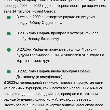
ЗАВЕРШЁН
период с 2005 по 2022 год он потерпел всего три поражения,
2
-
6
1-й сет
Майя Хвалинска
взяв 14 титулов Roland Garros:
В
(21)
6
-
4
2-й сет
В сезоне-2009 в четвертом раунде он уступил
Элисе Мертенс
(22)
6
-
2
3-й сет
шведу Робину Содерлингу.
6
-
1
4-й сет
6
-
4
1-й сет
В 2015 году Надаль проиграл в четвертьфинале
6
-
0
2-й сет
сербу Новаку Джоковичу.
В 2016-м Рафаэль приехал в столицу Франции,
28.05.2026
1/32 финала
будучи травмированным, и отказался от выхода на
ЗАВЕРШЁН
28.05.2026
1/32 финала
корт в третьем круге.
ЗАВЕРШЁН
Хуберт Хуркач
(96)
Фрэнсис Тиафо
В 2021 году Надаль вновь проиграл Новаку
В
(26)
Диана Шнайдер
В
(16)
Джоковичу (в полуфинале).
Маккартни Кесслер
(39)
7
5
В 2023-м легендарный теннисист впервые пропустил один
7
-
6
1-й сет
из любимых турниров, как и почти весь сезон. В 2024-м он
5
7
6
-
7
2-й сет
7
3
7
-
6
1-й сет
появился здесь в последний раз, проиграв в стартовом
4
-
6
3-й сет
6
-
1
2-й сет
раунде будущему финалисту Александру Звереву.
7
1
7
-
6
4-й сет
Шесть раз сильнейшим на кортах вблизи Булонского леса
4
-
6
5-й сет