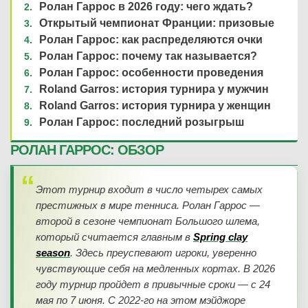
Ролан Гаррос в 2026 году: чего ждать?
1
7
6
-
7
5
-
7
2-й сет
3-й сет
Открытый чемпионат Франции: призовые
4
-
6
6
-
4
3-й сет
4-й сет
Ролан Гаррос: как распределяются очки
10
4
7
-
6
5-й сет
Ролан Гаррос: почему так называется?
Ролан Гаррос: особенности проведения
Roland Garros: история турнира у мужчин
30.05.2026
1/16 финала
Roland Garros: история турнира у женщин
ЗАВЕРШЁН
30.05.2026
1/16 финала
Ролан Гаррос: последний розыгрыш
ЗАВЕРШЁН
Анна Калинская
В
(20)
РОЛАН ГАРРОС: ОБЗОР
Камила Осорио
M. Kouame
(68)
(216)
Алехандро Табило
В
(31)
6
-
3
1-й сет
Этот турнир входит в число четырех самых
0
-
6
6
-
4
2-й сет
1-й сет
престижных в мире тенниса. Ролан Гаррос —
6
-
2
3
-
6
3-й сет
2-й сет
второй в сезоне чемпионат Большого шлема,
4
-
6
3-й сет
который считается главным в
Spring clay
9
11
6
-
7
4-й сет
season
. Здесь преуспевают игроки, уверенно
чувствующие себя на медленных кортах. В 2026
году турнир пройдет в привычные сроки — с 24
30.05.2026
1/16 финала
ЗАВЕРШЁН
мая по 7 июня. С 2022-го на этом мэйджоре