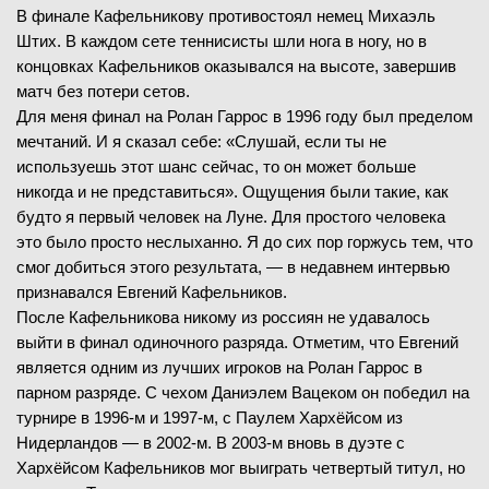
4
-
6
2-й сет
В финале Кафельникову противостоял немец Михаэль
Флавио Коболли
В
(10)
Штих. В каждом сете теннисисты шли нога в ногу, но в
Ву Ибин
(101)
концовках Кафельников оказывался на высоте, завершив
матч без потери сетов.
6
-
4
1-й сет
28.05.2026
1/32 финала
Для меня финал на Ролан Гаррос в 1996 году был пределом
6
-
4
2-й сет
ЗАВЕРШЁН
мечтаний. И я сказал себе: «Слушай, если ты не
6
-
4
3-й сет
используешь этот шанс сейчас, то он может больше
Александра Олейникова
В
(51)
никогда и не представиться». Ощущения были такие, как
Кимберли Биррелл
(74)
будто я первый человек на Луне. Для простого человека
это было просто неслыханно. Я до сих пор горжусь тем, что
28.05.2026
1/32 финала
6
-
3
1-й сет
смог добиться этого результата, — в недавнем интервью
ЗАВЕРШЁН
0
-
6
2-й сет
признавался Евгений Кафельников.
10
5
7
-
6
3-й сет
После Кафельникова никому из россиян не удавалось
D. Vallejo
(72)
выйти в финал одиночного разряда. Отметим, что Евгений
M. Kouame
В
(216)
является одним из лучших игроков на Ролан Гаррос в
парном разряде. С чехом Даниэлем Вацеком он победил на
3
-
6
1-й сет
турнире в 1996-м и 1997-м, с Паулем Хархёйсом из
27.05.2026
1/32 финала
5
-
7
2-й сет
Нидерландов — в 2002-м. В 2003-м вновь в дуэте с
ЗАВЕРШЁН
6
-
3
3-й сет
Хархёйсом Кафельников мог выиграть четвертый титул, но
6
-
2
4-й сет
Камилла Рахимова