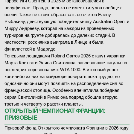
Гаррос Иги Свёнтек, в 2025-м остановившейся в
Александр Зверев
В
(3)
полуфинале. Правда, полька не имеет титулов вообще с
Пейтон Стирнс
(62)
осени. Также не стоит сбрасывать со счетов Елену
Белинда Бенчич
В
(11)
4
-
6
1-й сет
Рыбакину, действующую победительницу Australian Open, и
3
-
6
2-й сет
Мирру Андрееву, которая на каждом из проведенных
3
-
6
1-й сет
7
-
5
3-й сет
турниров на грунте добиралась до далеких стадий. В
3
-
6
2-й сет
2
-
6
4-й сет
частности, россиянка выиграла в Линце и была
финалисткой в Мадриде.
Теневыми лошадками Roland Garros 2026 станут украинки
Марта Костюк и Элина Свитолина, завоевавшие титулы на
29.05.2026
1/16 финала
последних соревнованиях WTA 1000. В итоговый успех
29.05.2026
1/16 финала
ЗАВЕРШЁН
кого-либо из них на мэйджоре поверить пока трудно, но
ЗАВЕРШЁН
однозначно они могут повлиять на распределение сил во
Элина Свитолина
В
(8)
Каспер Рууд
В
(14)
французской столице. Особенно впечатлила победная
Тамара Корпач
(79)
Томми Пол
(28)
серия Свитолиной в Риме: она подряд обошла вторую,
третью и четвертую ракетки планеты.
6
-
2
1-й сет
ОТКРЫТЫЙ ЧЕМПИОНАТ ФРАНЦИИ:
4
-
6
1-й сет
6
-
3
2-й сет
ПРИЗОВЫЕ
4
7
6
-
7
2-й сет
6
-
4
3-й сет
Призовой фонд Открытого чемпионата Франции в 2026 году
7
4
7
-
6
4-й сет