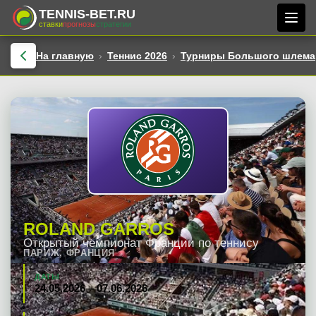
TENNIS-BET.RU
ставки
прогнозы
стратегии
На главную
Теннис 2026
Турниры Большого шлема
ROLAND GARROS
Открытый чемпионат Франции по теннису
ПАРИЖ, ФРАНЦИЯ
ДАТЫ
24.05.2026 – 07.06.2026