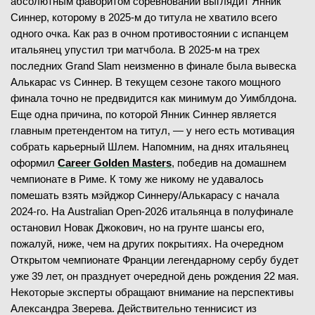
абсолютным фаворитом соревнований выглядит Янник
Синнер, которому в 2025-м до титула не хватило всего
7
3
7
-
6
1-й сет
одного очка. Как раз в очном противостоянии с испанцем
30.05.2026
1/16 финала
5
-
7
2-й сет
итальянец упустил три матчбола. В 2025-м на трех
ЗАВЕРШЁН
4
7
6
-
7
3-й сет
последних Grand Slam неизменно в финале была вывеска
6
-
4
4-й сет
Диана Шнайдер
В
Алькарас vs Синнер. В текущем сезоне такого мощного
(16)
15
13
7
-
6
5-й сет
Александра Олейникова
финала точно не предвидится как минимум до Уимблдона.
(51)
Еще одна причина, по которой Янник Синнер является
главным претендентом на титул, — у него есть мотивация
7
-
5
1-й сет
собрать карьерный Шлем. Напомним, на днях итальянец
6
-
1
2-й сет
30.05.2026
1/16 финала
оформил
Career Golden Masters
, победив на домашнем
ЧИТАТЬ ПРОГНОЗ
ЗАВЕРШЁН
чемпионате в Риме. К тому же никому не удавалось
помешать взять мэйджор Синнеру/Алькарасу с начала
Флавио Коболли
В
(10)
2024-го. На Australian Open-2026 итальянца в полуфинале
30.05.2026
1/16 финала
Лернер Тьен
(19)
остановил Новак Джокович, но на грунте шансы его,
ЗАВЕРШЁН
пожалуй, ниже, чем на других покрытиях. На очередном
6
-
2
1-й сет
Открытом чемпионате Франции легендарному сербу будет
Ива Йович
(19)
6
-
2
2-й сет
уже 39 лет, он празднует очередной день рождения 22 мая.
Наоми Осака
В
(15)
6
-
3
3-й сет
Некоторые эксперты обращают внимание на перспективы
Александра Зверева. Действительно теннисист из
5
7
6
-
7
1-й сет