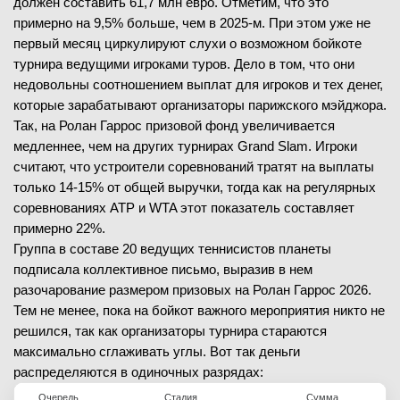
должен составить 61,7 млн евро. Отметим, что это
7
-
5
5-й сет
примерно на 9,5% больше, чем в 2025-м. При этом уже не
29.05.2026
1/16 финала
первый месяц циркулируют слухи о возможном бойкоте
ЗАВЕРШЁН
турнира ведущими игроками туров. Дело в том, что они
Солана Сьерра
недовольны соотношением выплат для игроков и тех денег,
(56)
29.05.2026
1/16 финала
которые зарабатывают организаторы парижского мэйджора.
Сорана Кырстя
В
(18)
ЗАВЕРШЁН
Так, на Ролан Гаррос призовой фонд увеличивается
медленнее, чем на других турнирах Grand Slam. Игроки
0
-
6
1-й сет
Алекс де Минаур
(6)
считают, что устроители соревнований тратят на выплаты
0
-
6
2-й сет
Якуб Меншик
В
(17)
только 14-15% от общей выручки, тогда как на регулярных
соревнованиях ATP и WTA этот показатель составляет
6
-
0
1-й сет
примерно 22%.
2
-
6
2-й сет
Группа в составе 20 ведущих теннисистов планеты
29.05.2026
1/16 финала
2
-
6
3-й сет
подписала коллективное письмо, выразив в нем
ЗАВЕРШЁН
3
-
6
4-й сет
разочарование размером призовых на Ролан Гаррос 2026.
Тем не менее, пока на бойкот важного мероприятия никто не
Хиль Белен Тайхман
В
(131)
решился, так как организаторы турнира стараются
Каролина Мухова
(10)
максимально сглаживать углы. Вот так деньги
29.05.2026
1/16 финала
распределяются в одиночных разрядах:
6
-
1
1-й сет
ЗАВЕРШЁН
7
-
5
2-й сет
Очередь
Стадия
Сумма