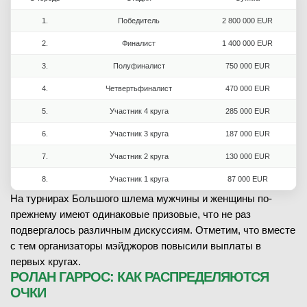
Карен Хачанов
1.
Победитель
2 800 000 EUR
(15)
Йеспер де Йонг
В
(83)
2.
Финалист
1 400 000 EUR
29.05.2026
1/16 финала
3.
Полуфиналист
750 000 EUR
5
-
7
1-й сет
ЗАВЕРШЁН
7
-
5
2-й сет
4.
Четвертьфиналист
470 000 EUR
2
-
6
3-й сет
Мирра Андреева
В
(6)
5.
Участник 4 круга
285 000 EUR
7
2
7
-
6
4-й сет
Мари Бузкова
(28)
6.
Участник 3 круга
187 000 EUR
2
-
6
5-й сет
6
-
4
1-й сет
7.
Участник 2 круга
130 000 EUR
6
-
2
2-й сет
8.
Участник 1 круга
87 000 EUR
ЧИТАТЬ ПРОГНОЗ
На турнирах Большого шлема мужчины и женщины по-
29.05.2026
1/16 финала
прежнему имеют одинаковые призовые, что не раз
ЗАВЕРШЁН
подвергалось различным дискуссиям. Отметим, что вместе
29.05.2026
1/16 финала
Жоао Фонсека
с тем организаторы мэйджоров повысили выплаты в
В
(25)
ЗАВЕРШЁН
первых кругах.
Новак Джокович
(7)
РОЛАН ГАРРОС: КАК РАСПРЕДЕЛЯЮТСЯ
Магда Линетт
(60)
ОЧКИ
4
-
6
1-й сет
Ига Свёнтек
В
(3)