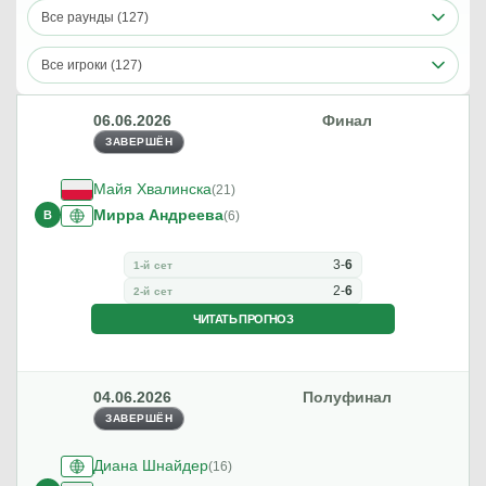
Все раунды (127)
6
-
3
3-й сет
3
-
6
4-й сет
Все игроки (127)
ЧИТАТЬ ПРОГНОЗ
06.06.2026
Финал
ЗАВЕРШЁН
03.06.2026
Четвертьфинал
ЗАВЕРШЁН
Майя Хвалинска
(21)
Мирра Андреева
В
(6)
Маттео Берреттини
(48)
Маттео Арнальди
В
(34)
3
-
6
1-й сет
2
-
6
2-й сет
5
-
7
1-й сет
ЧИТАТЬ ПРОГНОЗ
2
-
5
2-й сет
04.06.2026
Полуфинал
ЗАВЕРШЁН
03.06.2026
Четвертьфинал
ЗАВЕРШЁН
Диана Шнайдер
(16)