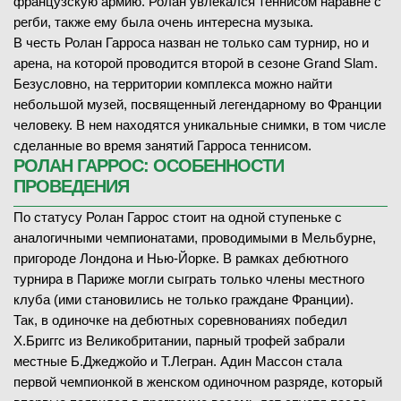
французскую армию. Ролан увлекался теннисом наравне с
7
-
5
1-й сет
28.05.2026
1/32 финала
регби, также ему была очень интересна музыка.
6
-
2
2-й сет
ЗАВЕРШЁН
В честь Ролан Гарроса назван не только сам турнир, но и
арена, на которой проводится второй в сезоне Grand Slam.
Маттео Арнальди
В
(34)
Безусловно, на территории комплекса можно найти
Стефанос Циципас
(84)
небольшой музей, посвященный легендарному во Франции
28.05.2026
1/32 финала
человеку. В нем находятся уникальные снимки, в том числе
7
2
7
-
6
1-й сет
ЗАВЕРШЁН
сделанные во время занятий Гарроса теннисом.
5
-
7
2-й сет
РОЛАН ГАРРОС: ОСОБЕННОСТИ
Антония Ружич
(58)
6
-
3
3-й сет
ПРОВЕДЕНИЯ
Мэдисон Кис
В
(26)
6
-
2
4-й сет
По статусу Ролан Гаррос стоит на одной ступеньке с
аналогичными чемпионатами, проводимыми в Мельбурне,
4
-
6
1-й сет
пригороде Лондона и Нью-Йорке. В рамках дебютного
4
-
6
2-й сет
турнира в Париже могли сыграть только члены местного
28.05.2026
1/32 финала
клуба (ими становились не только граждане Франции).
ЗАВЕРШЁН
Так, в одиночке на дебютных соревнованиях победил
Х.Бриггс из Великобритании, парный трофей забрали
Рафаэль Коллиньон
В
(51)
28.05.2026
1/32 финала
местные Б.Джеджойо и Т.Легран. Адин Массон стала
Бен Шелтон
(5)
ЗАВЕРШЁН
первой чемпионкой в женском одиночном разряде, который