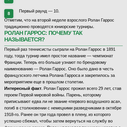
Первый раунд — 10.
5
-
7
1-й сет
28.05.2026
1/32 финала
2
7
6
-
7
2-й сет
ЗАВЕРШЁН
Отметим, что на второй неделе взрослого Ролан Гаррос
2
7
6
-
7
3-й сет
традиционно проводятся юниорские турниры.
Кэти Бултер
(73)
РОЛАН ГАРРОС: ПОЧЕМУ ТАК
Анастасия Потапова
В
НАЗЫВАЕТСЯ?
(27)
Первый раз теннисисты сыграли на Ролан Гаррос в 1891
7
-
5
1-й сет
28.05.2026
1/32 финала
году, тогда турнир имел простое название — чемпионат
4
-
6
2-й сет
ЗАВЕРШЁН
Франции. Теперь его больше узнают по брендовому
2
-
6
3-й сет
наименованию — Ролан Гаррос. Оно было дано в честь
Артур Риндеркнех
(24)
французского летчика Ролана Гарроса и закрепилось за
Маттео Берреттини
В
(48)
мероприятием еще в прошлом столетии.
Интересный факт
. Ролан Гаррос прожил всего 29 лет, став
4
-
6
1-й сет
28.05.2026
1/32 финала
героем Первой мировой войны. Парень, которому
4
-
6
2-й сет
ЗАВЕРШЁН
приписывают едва ли не звание «первого воздушного аса»,
4
-
6
3-й сет
погиб в столкновении с немецкими разведчиками в октябре
Арина Соболенко
В
(1)
1918-го. Ранее он три года провел в плену, из которого
Эльза Жакмо
(80)
успешно сбежал, чтобы затем вернуться на службу во