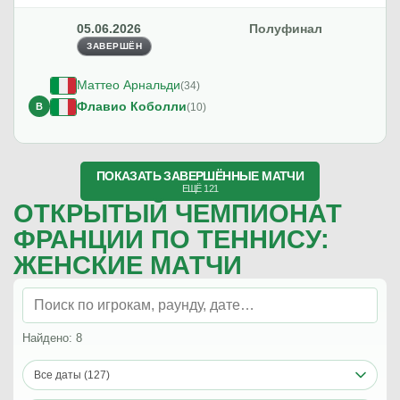
05.06.2026
Полуфинал
ЗАВЕРШЁН
Маттео Арнальди
(34)
Флавио Коболли
В
(10)
—
ПОКАЗАТЬ ЗАВЕРШЁННЫЕ МАТЧИ
ЕЩЁ 121
ЧИТАТЬ ПРОГНОЗ
ОТКРЫТЫЙ ЧЕМПИОНАТ
ФРАНЦИИ ПО ТЕННИСУ:
05.06.2026
Полуфинал
ЖЕНСКИЕ МАТЧИ
ЗАВЕРШЁН
Якуб Меншик
(17)
Александр Зверев
В
(3)
Найдено: 8
Все даты (127)
5
-
7
1-й сет
2
-
6
2-й сет