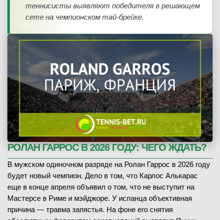
теннисисты выявляют победителя в решающем
30.05.2026
1/16 финала
Арина Соболенко
В
(1)
сете на чемпионском тай-брейке.
ЗАВЕРШЁН
Дарья Касаткина
(66)
Хуан-Мануэль Черундоло
В
(45)
6
-
0
1-й сет
Мартин Ландалусе
(58)
7
-
5
2-й сет
6
-
4
1-й сет
ЧИТАТЬ ПРОГНОЗ
7
9
6
-
7
2-й сет
7
4
7
-
6
3-й сет
4
7
30.05.2026
1/16 финала
6
-
7
4-й сет
ЗАВЕРШЁН
10
8
7
-
6
5-й сет
Диана Парри
В
(55)
РОЛАН ГАРРОС В 2026 ГОДУ: ЧЕГО ЖДАТЬ?
Аманда Анисимова
(5)
В мужском одиночном разряде на Ролан Гаррос в 2026 году
30.05.2026
1/16 финала
6
-
3
1-й сет
будет новый чемпион. Дело в том, что Карлос Алькарас
ЗАВЕРШЁН
4
-
6
2-й сет
еще в конце апреля объявил о том, что не выступит на
10
3
7
-
6
Мастерсе в Риме и мэйджоре. У испанца объективная
3-й сет
Маттео Берреттини
В
(48)
причина — травма запястья. На фоне его снятия
Франсиско Комесана
(89)