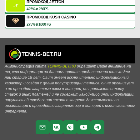
ПРОМОКОД JETTON
425% и 250FS
ПРОМОКОД KUSH CASINO
275% и 1000 FS
TENNIS-BET.RU
Администрация сайта
TENNIS-BET.RU
обращает Ваше внимание на
то, что информация на данном портале предназначена только для
лиц старше 18 лет. Сайт имеет исключительно информационный
характер и создан с целью популяризации тенниса: он не организует
и не проводит азартные игры и лотереи, не принимает оплату
ставок и иных платежей и не содержит какой-либо иной информации,
нарушающей требования закона о запрете деятельности по
организации и проведению азартных игр и лотерей с использованием
интернета.