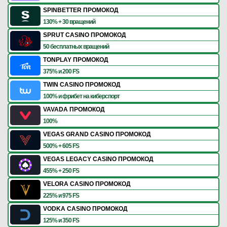
SPINBETTER ПРОМОКОД
130% + 30 вращений
SPRUT CASINO ПРОМОКОД
50 бесплатных вращений
TONPLAY ПРОМОКОД
375% и 200 FS
TWIN CASINO ПРОМОКОД
100% и фрибет на киберспорт
VAVADA ПРОМОКОД
100%
VEGAS GRAND CASINO ПРОМОКОД
500% + 605 FS
VEGAS LEGACY CASINO ПРОМОКОД
455% + 250 FS
VELORA CASINO ПРОМОКОД
225% и 975 FS
VODKA CASINO ПРОМОКОД
125% и 350 FS