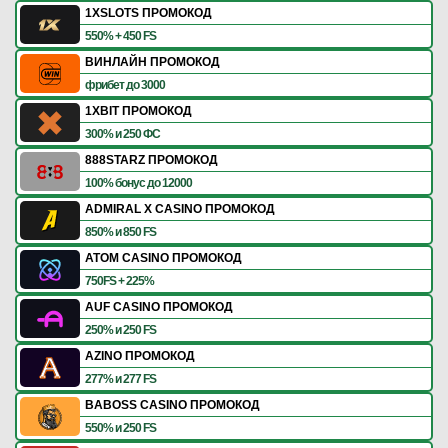
1XSLOTS ПРОМОКОД
550% + 450 FS
ВИНЛАЙН ПРОМОКОД
фрибет до 3000
1XBIT ПРОМОКОД
300% и 250 ФС
888STARZ ПРОМОКОД
100% бонус до 12000
ADMIRAL X CASINO ПРОМОКОД
850% и 850 FS
ATOM CASINO ПРОМОКОД
750FS + 225%
AUF CASINO ПРОМОКОД
250% и 250 FS
AZINO ПРОМОКОД
277% и 277 FS
BABOSS CASINO ПРОМОКОД
550% и 250 FS