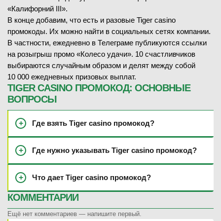
«Калифорний III».
В конце добавим, что есть и разовые Tiger casino
промокоды. Их можно найти в социальных сетях компании.
В частности, ежедневно в Телеграме публикуются ссылки
на розыгрыш промо «Колесо удачи». 10 счастливчиков
выбираются случайным образом и делят между собой
10 000 ежедневных призовых выплат.
TIGER CASINO ПРОМОКОД: ОСНОВНЫЕ
ВОПРОСЫ
Где взять Tiger casino промокод?
Где нужно указывать Tiger casino промокод?
Что дает Tiger casino промокод?
КОММЕНТАРИИ
Ещё нет комментариев — напишите первый.