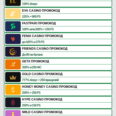
150% бонус
EVA CASINO ПРОМОКОД
225% + 900 FS
FASTPARI ПРОМОКОД
100% или 200% + 150 FS
FENIX CASINO ПРОМОКОД
до 425% и 375 FS
FRIENDS CASINO ПРОМОКОД
До 80 на баланс
GETX ПРОМОКОД
350% и 250 ФС
GOLD CASINO ПРОМОКОД
777% бонус + 250 вращений
HONEY MONEY CASINO ПРОМОКОД
250% + 250 FS
HYPE CASINO ПРОМОКОД
250% и 150 FS
IWILD CASINO ПРОМОКОД