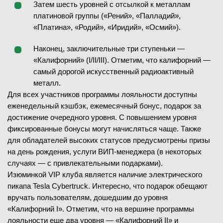
Затем шесть уровней с отсылкой к металлам
платиновой группы («Рений», «Палладий»,
«Платина», «Родий», «Иридий», «Осмий»).
Наконец, заключительные три ступеньки —
«Калифорний» (I/II/III). Отметим, что калифорний —
самый дорогой искусственный радиоактивный
металл.
Для всех участников программы лояльности доступны
еженедельный кэшбэк, ежемесячный бонус, подарок за
достижение очередного уровня. С повышением уровня
фиксированные бонусы могут начисляться чаще. Также
для обладателей высоких статусов предусмотрены призы
на день рождения, услуги ВИП-менеджера (в некоторых
случаях — с привлекательными подарками).
Изюминкой VIP клуба является наличие электрического
пикапа Tesla Cybertruck. Интересно, что подарок обещают
вручать пользователям, дошедшим до уровня
«Калифорний I». Отметим, что на вершине программы
лояльности еще два уровня — «Калифорний II» и