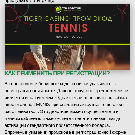
приступать к отыгрышу.
КАК ПРИМЕНИТЬ ПРИ РЕГИСТРАЦИИ?
В основном все бонусные коды новички указывают в
регистрационной анкете. Данное бонусное предложение не
является исключением. Однако если пользователь забыл
ввести слово TENNIS при создании аккаунта, то не стоит
расстраиваться. Это действие можно осуществить и в
личном кабинете. Важно успеть сделать данный шаг до
активации стандартного приветственного подарка.
Впрочем, в указании промокода в регистрационной форме