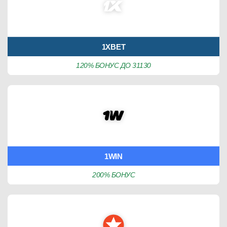
1XBET
120% БОНУС ДО 31130
1WIN
200% БОНУС