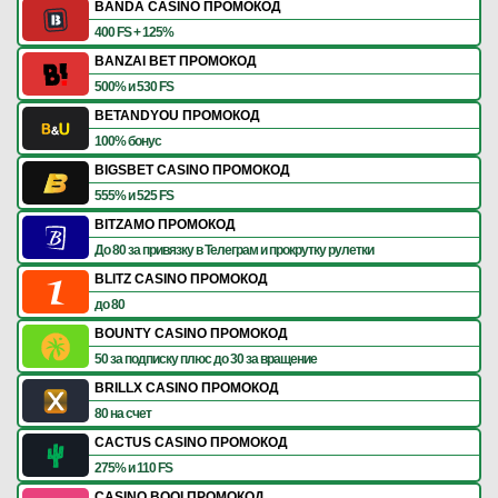
BANDA CASINO ПРОМОКОД
400 FS + 125%
BANZAI BET ПРОМОКОД
500% и 530 FS
BETANDYOU ПРОМОКОД
100% бонус
BIGSBET CASINO ПРОМОКОД
555% и 525 FS
BITZAMO ПРОМОКОД
До 80 за привязку в Телеграм и прокрутку рулетки
BLITZ CASINO ПРОМОКОД
до 80
BOUNTY CASINO ПРОМОКОД
50 за подписку плюс до 30 за вращение
BRILLX CASINO ПРОМОКОД
80 на счет
CACTUS CASINO ПРОМОКОД
275% и 110 FS
CASINO BOOI ПРОМОКОД