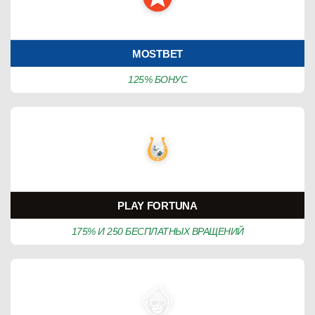
MOSTBET
125% БОНУС
PLAY FORTUNA
175% И 250 БЕСПЛАТНЫХ ВРАЩЕНИЙ