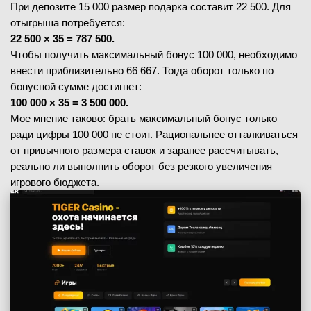
При депозите 15 000 размер подарка составит 22 500. Для
отыгрыша потребуется:
22 500 × 35 = 787 500.
Чтобы получить максимальный бонус 100 000, необходимо
внести приблизительно 66 667. Тогда оборот только по
бонусной сумме достигнет:
100 000 × 35 = 3 500 000.
Мое мнение таково: брать максимальный бонус только
ради цифры 100 000 не стоит. Рациональнее отталкиваться
от привычного размера ставок и заранее рассчитывать,
реально ли выполнить оборот без резкого увеличения
игрового бюджета.