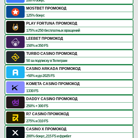
200% бонус
MOSTBET ПРОМОКОД
125% бонус
PLAY FORTUNA ПРОМОКОД
175% и 250 бесплатных вращений
LEEBET ПРОМОКОД
150% и 350 FS
TURBO CASINO ПРОМОКОД
50 за подписку в Телеграм
CASINO ARKADA ПРОМОКОД
+50% и до 2025 FS
KOMETA CASINO ПРОМОКОД
1330 FS
DADDY CASINO ПРОМОКОД
250% + 300 FS
R7 CASINO ПРОМОКОД
275% и 310 FS
CASINO X ПРОМОКОД
200% бонус, 215 FS и фрибет