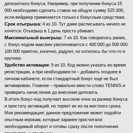
депозитного бонуса. Например, при получении бонуса 15
000 необходимо сделать ставок на общую сумму 525 000,
если вейджер применяется только к бонусным средствам.
Срок отыгрыша:
4 из 10. Тут даже расписывать ничего не
хочется. Отыгрыш в 1 день просто убивает.
Максимальный выигрыш:
7 из 10. Как говорилось ранее,
с бонус-кодом максвин увеличивается с 400 000 до 500 000.
100 000 приятно, конечно, радуют, но хотелось бы что-то и
крупнее.
Удобство активации
: 9 из 10. Код можно указать во время
регистрации, а при необходимости – добавить позднее в
личном кабинете, если стандартный бонус ещё не был
активирован. Главное – правильно ввести слово TENNIS и
проверить начисление до внесения депозита.
В итоге бонус-код получает высокие очки за размер бонуса
и простоту активаций, но теряет их из-за жесткого срока.
Моя рекомендация: данное предложение может подойти
опытным игрокам, которые заранее просчитали
необходимый оборот и готовы сразу после пополнения