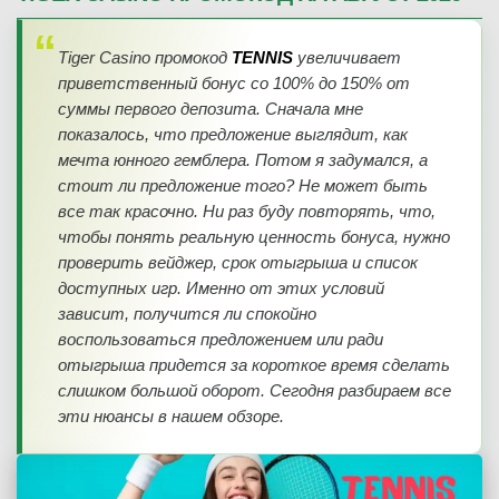
Tiger Casino промокод
TENNIS
увеличивает
приветственный бонус со 100% до 150% от
суммы первого депозита. Сначала мне
показалось, что предложение выглядит, как
мечта юнного гемблера. Потом я задумался, а
стоит ли предложение того? Не может быть
все так красочно. Ни раз буду повторять, что,
чтобы понять реальную ценность бонуса, нужно
проверить вейджер, срок отыгрыша и список
доступных игр. Именно от этих условий
зависит, получится ли спокойно
воспользоваться предложением или ради
отыгрыша придется за короткое время сделать
слишком большой оборот. Сегодня разбираем все
эти нюансы в нашем обзоре.