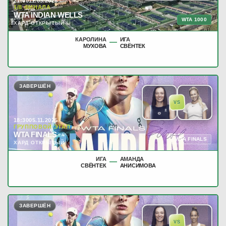
21:00
11.03.2026
1/8 ФИНАЛА
WTA INDIAN WELLS
WTA 1000
ХАРД ОТКРЫТЫЙ
КАРОЛИНА
ИГА
—
МУХОВА
СВЁНТЕК
ЗАВЕРШЁН
VS
18:30
05.11.2025
ГРУППОВОЙ ЭТАП
WTA FINALS
WTA FINALS
ХАРД ОТКРЫТЫЙ
ИГА
АМАНДА
—
СВЁНТЕК
АНИСИМОВА
ЗАВЕРШЁН
VS