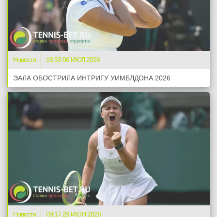
Новости
18:53 06 ИЮЛ 2026
ЭАЛА ОБОСТРИЛА ИНТРИГУ УИМБЛДОНА 2026
Новости
09:17 29 ИЮН 2026