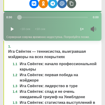
0:00
0:00
1×
−10 сек
+10 сек
Серверная озвучка временно недоступна. Попробуйте позже.
Ига Свёнтек — теннисистка, выигравшая
мэйджоры на всех покрытиях
Ига Свёнтек: начало профессиональной
карьеры
Ига Свёнтек: первая победа на
мэйджоре
Ига Свёнтек: лидерство в туре
Ига Свёнтек: спад и не очень
ожидаемый триумф на Уимблдоне
Ига Свёнтек: статистика выступлений в