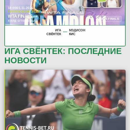
18:00
01.11.2025
ГРУППОВОЙ ЭТАП
WTA FINALS
WTA FINALS
ХАРД ОТКРЫТЫЙ
ИГА
МЭДИСОН
—
СВЁНТЕК
КИС
ИГА СВЁНТЕК: ПОСЛЕДНИЕ
НОВОСТИ