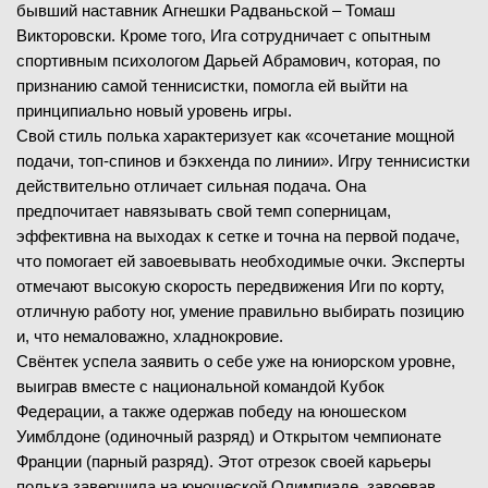
бывший наставник Агнешки Радваньской – Томаш
Викторовски. Кроме того, Ига сотрудничает с опытным
спортивным психологом Дарьей Абрамович, которая, по
признанию самой теннисистки, помогла ей выйти на
принципиально новый уровень игры.
Свой стиль полька характеризует как «сочетание мощной
подачи, топ-спинов и бэкхенда по линии». Игру теннисистки
действительно отличает сильная подача. Она
предпочитает навязывать свой темп соперницам,
эффективна на выходах к сетке и точна на первой подаче,
что помогает ей завоевывать необходимые очки. Эксперты
отмечают высокую скорость передвижения Иги по корту,
отличную работу ног, умение правильно выбирать позицию
и, что немаловажно, хладнокровие.
Свёнтек успела заявить о себе уже на юниорском уровне,
выиграв вместе с национальной командой Кубок
Федерации, а также одержав победу на юношеском
Уимблдоне (одиночный разряд) и Открытом чемпионате
Франции (парный разряд). Этот отрезок своей карьеры
полька завершила на юношеской Олимпиаде, завоевав