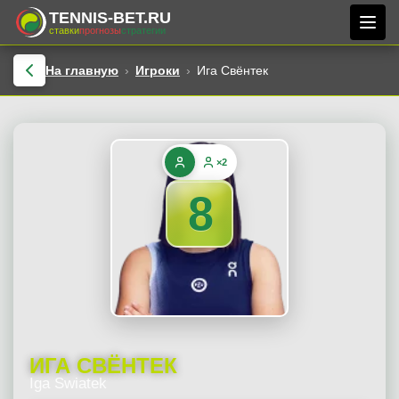
TENNIS-BET.RU
ставки
прогнозы
стратегии
На главную
Игроки
Ига Свёнтек
×2
8
ИГА СВЁНТЕК
Iga Swiatek