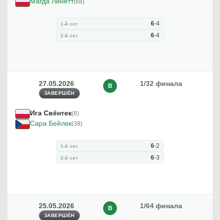
Магда Линетт
(68)
6
-
4
1-й сет
6
-
4
2-й сет
27.05.2026
1/32 финала
В
ЗАВЕРШЁН
Ига Свёнтек
(8)
Сара Бейлек
(38)
6
-
2
1-й сет
6
-
3
2-й сет
25.05.2026
1/64 финала
В
ЗАВЕРШЁН