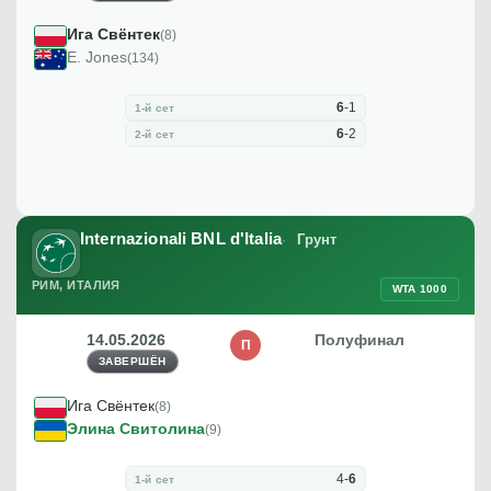
Ига Свёнтек
(8)
E. Jones
(134)
6
-
1
1-й сет
6
-
2
2-й сет
Internazionali BNL d'Italia
Грунт
РИМ, ИТАЛИЯ
WTA 1000
14.05.2026
Полуфинал
П
ЗАВЕРШЁН
Ига Свёнтек
(8)
Элина Свитолина
(9)
4
-
6
1-й сет