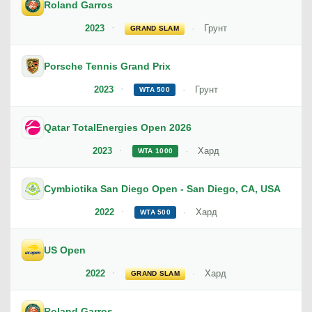
Roland Garros
2023
Грунт
GRAND SLAM
Porsche Tennis Grand Prix
2023
Грунт
WTA 500
Qatar TotalEnergies Open 2026
2023
Хард
WTA 1000
Cymbiotika San Diego Open - San Diego, CA, USA
2022
Хард
WTA 500
US Open
2022
Хард
GRAND SLAM
Roland Garros