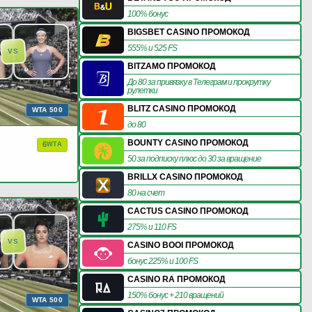
100% бонус
BIGSBET CASINO ПРОМОКОД
555% и 525 FS
VS
BITZAMO ПРОМОКОД
До 80 за привязку в Телеграм и прокрутку
рулетки
BLITZ CASINO ПРОМОКОД
WTA 500
до 80
BOUNTY CASINO ПРОМОКОД
6
WTA
50 за подписку плюс до 30 за вращение
BRILLX CASINO ПРОМОКОД
80 на счет
CACTUS CASINO ПРОМОКОД
275% и 110 FS
VS
CASINO BOOI ПРОМОКОД
бонус 225% и 100 FS
CASINO RA ПРОМОКОД
150% бонус + 210 вращений
WTA 500