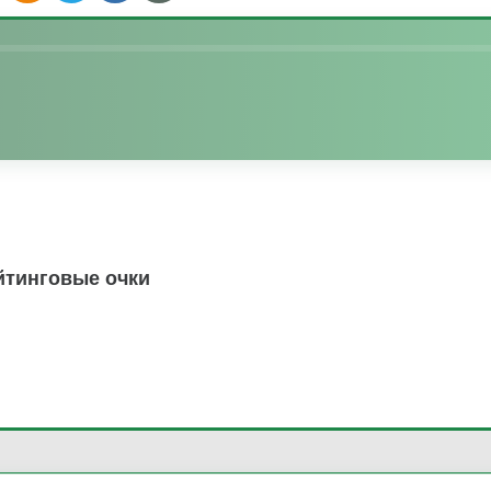
ейтинговые очки