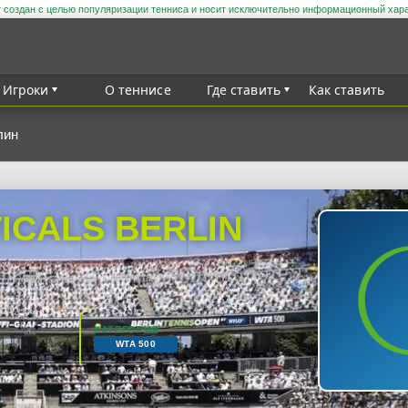
 создан с целью популяризации тенниса и носит исключительно информационный хар
Игроки
О теннисе
Где ставить
Как ставить
лин
ICALS BERLIN
КАТЕГОРИЯ
WTA 500