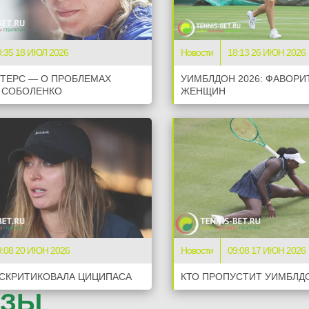
9:35 18 ИЮЛ 2026
Новости
18:13 26 ИЮН 2026
СТЕРС — О ПРОБЛЕМАХ
УИМБЛДОН 2026: ФАВОРИ
И СОБОЛЕНКО
ЖЕНЩИН
9:08 20 ИЮН 2026
Новости
09:08 17 ИЮН 2026
АСКРИТИКОВАЛА ЦИЦИПАСА
КТО ПРОПУСТИТ УИМБЛДО
ОЗЫ