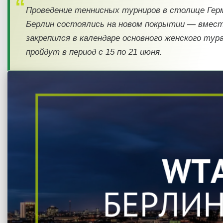
Проведение теннисных турниров в столице Герм
Берлин состоялись на новом покрытии — вмест
закрепился в календаре основного женского ту
пройдут в период с 15 по 21 июня.