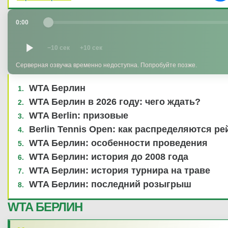
0:00
−10 сек
+10 сек
Серверная озвучка временно недоступна. Попробуйте позже.
WTA Берлин
WTA Берлин в 2026 году: чего ждать?
WTA Berlin: призовые
Berlin Tennis Open: как распределяются р
WTA Берлин: особенности проведения
WTA Берлин: история до 2008 года
WTA Берлин: история турнира на траве
WTA Берлин: последний розыгрыш
WTA БЕРЛИН