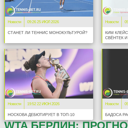
Новости
09:26 25 ИЮЛ 2026
Новости
0
СТАНЕТ ЛИ ТЕННИС МОНОКУЛЬТУРОЙ?
КИМ КЛЕЙ
СВЁНТЕК 
Новости
19:52 22 ИЮН 2026
Новости
0
НОСКОВА ДЕБЮТИРУЕТ В ТОП-10
БАДОСА Р
WTA БЕРЛИН: ПРОГН