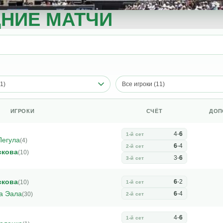
ДНИЕ МАТЧИ
1)
Все игроки (11)
ИГРОКИ
СЧЁТ
ДОП
4
-
6
1-й сет
Пегула
(4)
6
-
4
2-й сет
скова
(10)
3
-
6
3-й сет
скова
6
-
2
(10)
1-й сет
а Эала
6
-
4
(30)
2-й сет
4
-
6
1-й сет