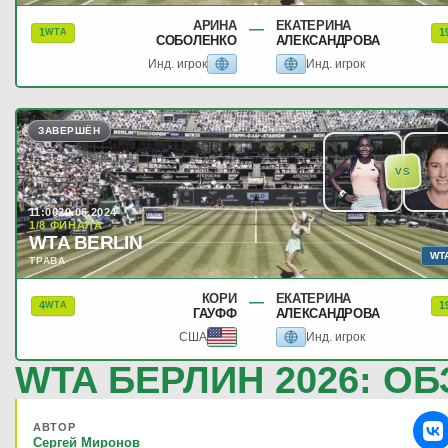
АРИНА
ЕКАТЕРИНА
—
1
1
WTA
СОБОЛЕНКО
АЛЕКСАНДРОВА
Инд. игрок
Инд. игрок
ЗАВЕРШЁН
VS
11:00
20.06.2024
1/8 ФИНАЛА
WTA BERLIN
WT
ТРАВА
КОРИ
ЕКАТЕРИНА
—
4
1
WTA
ГАУФФ
АЛЕКСАНДРОВА
США
Инд. игрок
WTA БЕРЛИН 2026: О
АВТОР
Сергей Миронов