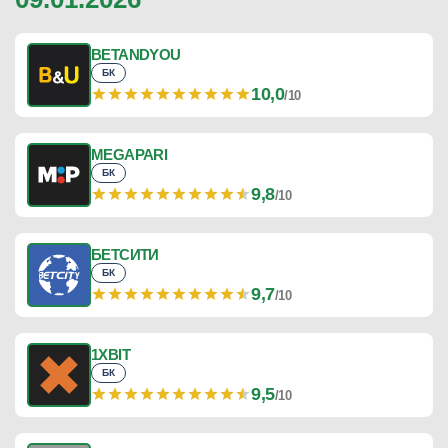
BETANDYOU
БК
10,0
/10
MEGAPARI
БК
9,8
/10
БЕТСИТИ
БК
9,7
/10
1XBIT
БК
9,5
/10