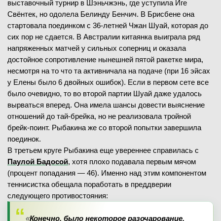
выставочный турнир в Шэньчжэнь, где уступила Иге
Свёнтек, но одолела Белинду Бенчич. В Брисбене она
стартовала поединком с 36-летней Чжан Шуай, которая до
сих пор не сдается. В Австралии китаянка выиграла ряд
напряженных матчей у сильных соперниц и оказала
достойное сопротивление нынешней пятой ракетке мира,
несмотря на то что та активничала на подаче (при 16 эйсах
у Елены было 6 двойных ошибок). Если в первом сете все
было очевидно, то во второй партии Шуай даже удалось
вырваться вперед. Она имела шансы довести выяснение
отношений до тай-брейка, но не реализовала тройной
брейк-поинт. Рыбакина же со второй попытки завершила
поединок.
В третьем круге Рыбакина еще увереннее справилась с
Паулой Бадосой
, хотя плохо подавала первым мячом
(процент попадания — 46). Именно над этим компонентом
теннисистка обещала поработать в преддверии
следующего противостояния:
«
Конечно, было некоторое разочарование.