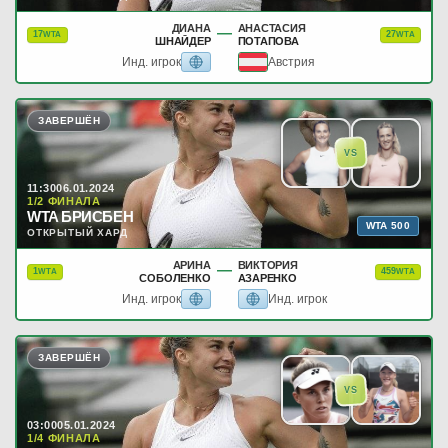
ДИАНА
АНАСТАСИЯ
—
17
27
WTA
WTA
ШНАЙДЕР
ПОТАПОВА
Инд. игрок
Австрия
ЗАВЕРШЁН
VS
11:30
06.01.2024
1/2 ФИНАЛА
WTA БРИСБЕН
WTA 500
ОТКРЫТЫЙ ХАРД
АРИНА
ВИКТОРИЯ
—
1
459
WTA
WTA
СОБОЛЕНКО
АЗАРЕНКО
Инд. игрок
Инд. игрок
ЗАВЕРШЁН
VS
03:00
05.01.2024
1/4 ФИНАЛА