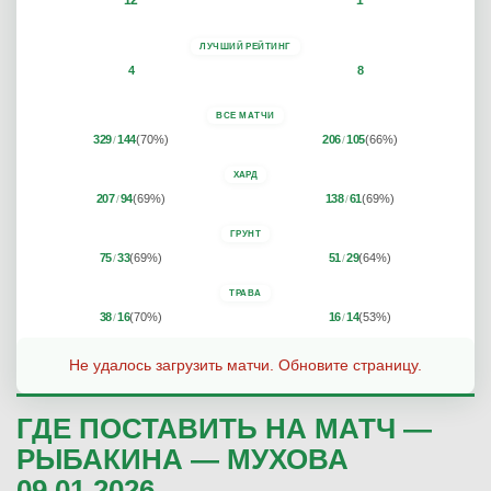
12
1
ЛУЧШИЙ РЕЙТИНГ
4
8
ВСЕ МАТЧИ
329
144
(70%)
206
105
(66%)
/
/
ХАРД
207
94
(69%)
138
61
(69%)
/
/
ГРУНТ
75
33
(69%)
51
29
(64%)
/
/
ТРАВА
38
16
(70%)
16
14
(53%)
/
/
Не удалось загрузить матчи. Обновите страницу.
ГДЕ ПОСТАВИТЬ НА МАТЧ —
РЫБАКИНА — МУХОВА
09.01.2026