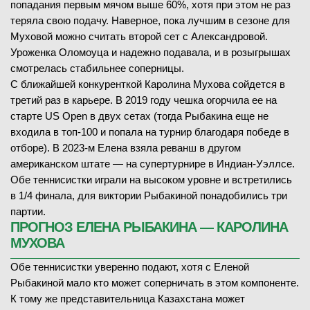
попадания первым мячом выше 60%, хотя при этом не раз
теряла свою подачу. Наверное, пока лучшим в сезоне для
Муховой можно считать второй сет с Александровой.
Уроженка Оломоуца и надежно подавала, и в розыгрышах
смотрелась стабильнее соперницы.
С ближайшей конкуренткой Каролина Мухова сойдется в
третий раз в карьере. В 2019 году чешка огорчила ее на
старте US Open в двух сетах (тогда Рыбакина еще не
входила в топ-100 и попала на турнир благодаря победе в
отборе). В 2023-м Елена взяла реванш в другом
американском штате — на супертурнире в Индиан-Уэллсе.
Обе теннисистки играли на высоком уровне и встретились
в 1/4 финала, для виктории Рыбакиной понадобились три
партии.
ПРОГНОЗ ЕЛЕНА РЫБАКИНА — КАРОЛИНА
МУХОВА
Обе теннисистки уверенно подают, хотя с Еленой
Рыбакиной мало кто может соперничать в этом компоненте.
К тому же представительница Казахстана может