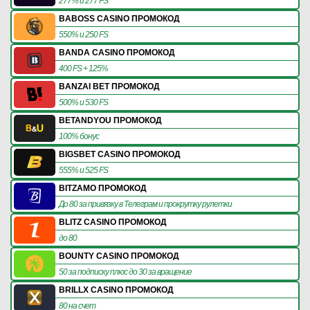
277% и 277 FS
BABOSS CASINO ПРОМОКОД
550% и 250 FS
BANDA CASINO ПРОМОКОД
400 FS + 125%
BANZAI BET ПРОМОКОД
500% и 530 FS
BETANDYOU ПРОМОКОД
100% бонус
BIGSBET CASINO ПРОМОКОД
555% и 525 FS
BITZAMO ПРОМОКОД
До 80 за привязку в Телеграм и прокрутку рулетки
BLITZ CASINO ПРОМОКОД
до 80
BOUNTY CASINO ПРОМОКОД
50 за подписку плюс до 30 за вращение
BRILLX CASINO ПРОМОКОД
80 на счет