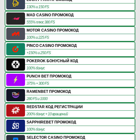
130% и 150 FS
MAD CASINO ПРОМОКОД
555% плюс 380 FS
MOTOR CASINO ПРОМОКОД
100% и 225 FS
PINCO CASINO ПРОМОКОД
+150% и 250 FS
POKEROK БОНУСНЫЙ КОД
100% бонус
PUNCH BET ПРОМОКОД
375% + 300 FS
RAMENBET ПРОМОКОД
280 FS и 1000
REDSTAR КОД РЕГИСТРАЦИИ
200% бонус + 10 вращений
SAPPHIREBET ПРОМОКОД
100% бонус
SELECTOR CASINO ПРОМОКОД