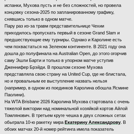
испанки, Мухова пусть и не без сложностей, но провела
концовку сезона-2025 по запланированному графику,
снявшись только в одном матче.
Пару раз из-за травм представительнице Чехии
приходилось пропускать первый в сезоне Grand Slam и
предшествующие ему турниры. Однако и Каролине есть
чем похвастаться на Зеленом континенте. В 2021 году она
дошла до полуфинала на Australian Open, до этого огорчив
саму Эшли Барти и только в упорном матче уступив
Дженнифер Брэйди. В прошлом сезоне Мухова
представляла свою страну на United Cup, где не блистала,
но и провальным ее выступление назвать нельзя
(например, в одном из поединков Каролина обошла Ясмине
Паолини).
На WTA Brisbane 2026 Каролина Мухова стартовала с очень
тяжелой виктории над номинальной хозяйкой кортов Айлой
Томлянович. В третьем круге чешка в двух сложных сетах
обыграла 10-ю ракетку мира
Екатерину Александрову
. В
обоих матчах 20-й номер рейтинга имела показатель