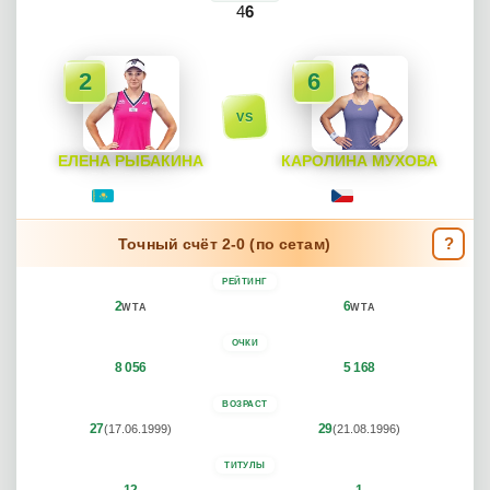
4
6
2
6
VS
ЕЛЕНА РЫБАКИНА
КАРОЛИНА МУХОВА
Elena Rybakina
Karolina Muchova
Казахстан
Чехия
?
Точный счёт 2-0 (по сетам)
РЕЙТИНГ
2
6
WTA
WTA
ОЧКИ
8 056
5 168
ВОЗРАСТ
27
29
(17.06.1999)
(21.08.1996)
ТИТУЛЫ