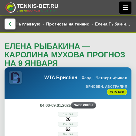
TENNIS-BET.RU
ставки
прогнозы
стратегии
На главную
Прогнозы на теннис
Елена Рыбакина — Каролина Мухова прогноз на 9 января
ЕЛЕНА РЫБАКИНА —
КАРОЛИНА МУХОВА ПРОГНОЗ
НА 9 ЯНВАРЯ
WTA Брисбен
Хард
Четвертьфинал
БРИСБЕН, АВСТРАЛИЯ
WTA 500
04:00
•
09.01.2026
ЗАВЕРШЁН
1-й сет
2
6
2-й сет
6
2
3-й сет