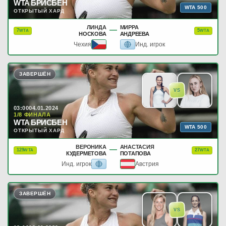
WTA БРИСБЕН
WTA 500
ОТКРЫТЫЙ ХАРД
ЛИНДА
МИРРА
—
7
5
WTA
WTA
НОСКОВА
АНДРЕЕВА
Чехия
Инд. игрок
ЗАВЕРШЁН
VS
03:00
04.01.2024
1/8 ФИНАЛА
WTA БРИСБЕН
WTA 500
ОТКРЫТЫЙ ХАРД
ВЕРОНИКА
АНАСТАСИЯ
—
129
27
WTA
WTA
КУДЕРМЕТОВА
ПОТАПОВА
Инд. игрок
Австрия
ЗАВЕРШЁН
VS