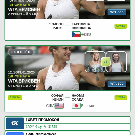
12:10
10.01.2020
1/4 ФИНАЛА
WTA БРИСБЕН
WTA 500
ОТКРЫТЫЙ ХАРД
ЭЛИСОН
КАРОЛИНА
—
66
WTA
РИСКЕ
ПЛИШКОВА
Чехия
ЗАВЕРШЁН
VS
12:10
09.01.2020
1/8 ФИНАЛА
WTA БРИСБЕН
WTA 500
ОТКРЫТЫЙ ХАРД
СОФЬЯ
НАОМИ
—
118
13
WTA
WTA
КЕНИН
ОСАКА
США
Япония
1XBET ПРОМОКОД
120% бонус до 31130
1WIN ПРОМОКОД