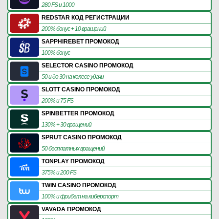
280 FS и 1000
REDSTAR КОД РЕГИСТРАЦИИ
200% бонус + 10 вращений
SAPPHIREBET ПРОМОКОД
100% бонус
SELECTOR CASINO ПРОМОКОД
50 и до 30 на колесе удачи
SLOTT CASINO ПРОМОКОД
200% и 75 FS
SPINBETTER ПРОМОКОД
130% + 30 вращений
SPRUT CASINO ПРОМОКОД
50 бесплатных вращений
TONPLAY ПРОМОКОД
375% и 200 FS
TWIN CASINO ПРОМОКОД
100% и фрибет на киберспорт
VAVADA ПРОМОКОД