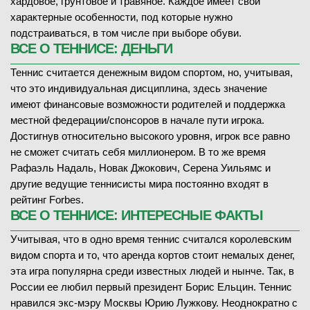
хардовое, грунтовое и травяное. Каждое имеет свои
характерные особенности, под которые нужно
подстраиваться, в том числе при выборе обуви.
ВСЕ О ТЕННИСЕ: ДЕНЬГИ
Теннис считается денежным видом спортом, но, учитывая,
что это индивидуальная дисциплина, здесь значение
имеют финансовые возможности родителей и поддержка
местной федерации/спонсоров в начале пути игрока.
Достигнув относительно высокого уровня, игрок все равно
не сможет считать себя миллионером. В то же время
Рафаэль Надаль, Новак Джокович, Серена Уильямс и
другие ведущие теннисисты мира постоянно входят в
рейтинг Forbes.
ВСЕ О ТЕННИСЕ: ИНТЕРЕСНЫЕ ФАКТЫ
Учитывая, что в одно время теннис считался королевским
видом спорта и то, что аренда кортов стоит немалых денег,
эта игра популярна среди известных людей и нынче. Так, в
России ее любил первый президент Борис Ельцин. Теннис
нравился экс-мэру Москвы Юрию Лужкову. Неоднократно с