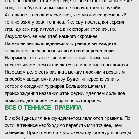
больше склоняются к версии, что все пошло от игры же-де-
пом, что в буквальном смысле означает «игра рукой».
Англичане в основном считают, что многое современный
теннис взял у реал тенниса. К слову, последняя версия
игры до сих пор актуальна в некоторых странах, но,
безусловно, ее масштаб намного скромнее.
На нашей энциклопедической странице вы найдете
толкование всех основных понятий и определений.
Например, что такое эйс или топ-спин. Также мы
рассказываем, чем отличаются те или иные типы подачи.
На самом деле есть разница между плоским и резаным
способом ввода мяча в игру. Будет интересно узнать
историю создания турниров Большого шлема и
происхождения названия этой серии. Уделяем большое
внимание делениям турниров по категориям.
ВСЕ О ТЕННИСЕ: ПРАВИЛА
В любой дисциплине фундаментом являются правила. По
сути, в теннисе необходимо перебить мяч точнее, чем
соперник. При этом если в условном футболе для победы