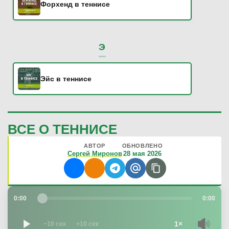
Форхенд в теннисе
Э
Эйс в теннисе
ВСЕ О ТЕННИСЕ
АВТОР
ОБНОВЛЕНО
Сергей Миронов
28 мая 2026
0:00
0:00
1×
−10 сек
+10 сек