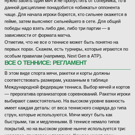
нужно забить один мяч и не пропустить от соперника, то в
данной дисциплине понадобится «обижать» оппонента
чаще. Для начала игроки борются, кто сильнее окажется в
гейме, затем выясняют сильнейшего в сете. Для общей
победы надо взять либо две, либо три партии — в
зависимости от формата матча.
Отметим, что не все о теннисе может быть понятно на
первых порах. Скажем, есть турниры, которые играются по
особым правилам (например, Next Gen в ATP).
ВСЕ О ТЕННИСЕ: РЕГЛАМЕНТ
В этом виде спорта мячи, ракетки и корты должны
соответствовать размерам, указанным в таблице
Международной федерации тенниса. Выбор мячей и кортов
— прерогатива организаторов соревнований. Ракетки игроки
выбирают самостоятельно. На высоком уровне важность
имеет каждая деталь: от веса теннисного снаряда до типа
струн, которые используются. Мячи могут быть как
быстрыми, так и медленными. В теннисе немало типов
покрытий, но на высоком уровне нынче используется три: