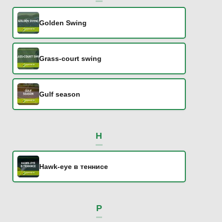
Golden Swing
Grass-court swing
Gulf season
H
Hawk-eye в теннисе
P