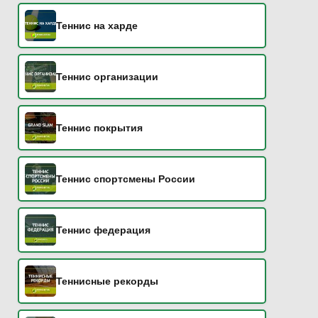
Теннис на харде
Теннис организации
Теннис покрытия
Теннис спортсмены России
Теннис федерация
Теннисные рекорды