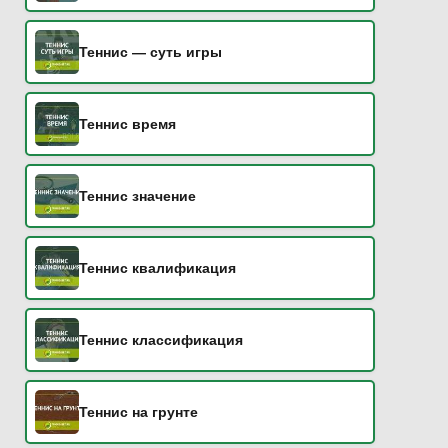
Теннис — суть игры
Теннис время
Теннис значение
Теннис квалификация
Теннис классификация
Теннис на грунте