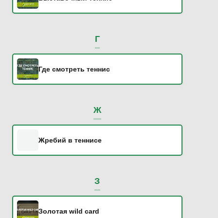
Г
Где смотреть теннис
Ж
Жребий в теннисе
З
Золотая wild card