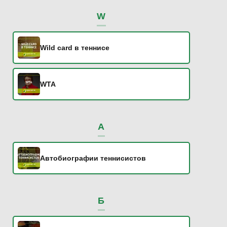
W
Wild card в теннисе
WTA
А
Автобиографии теннисистов
Б