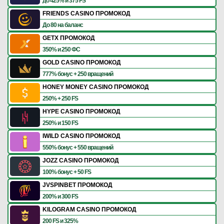
до 425% и 375 FS
FRIENDS CASINO ПРОМОКОД
До 80 на баланс
GETX ПРОМОКОД
350% и 250 ФС
GOLD CASINO ПРОМОКОД
777% бонус + 250 вращений
HONEY MONEY CASINO ПРОМОКОД
250% + 250 FS
HYPE CASINO ПРОМОКОД
250% и 150 FS
IWILD CASINO ПРОМОКОД
550% бонус + 550 вращений
JOZZ CASINO ПРОМОКОД
100% бонус + 50 FS
JVSPINBET ПРОМОКОД
200% и 300 FS
KILOGRAM CASINO ПРОМОКОД
200 FS и 325%