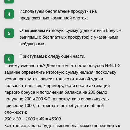
Используем бесплатные прокрутки на
предложенных компанией слотах.
Отыгрываем итоговую сумму (депозитный бонус +
выигрыш с бесплатных прокруток) с указанными
вейджерами.
Приступаем к следующей части.
Почему именно так? Дело в том, что для бонусов №№1-2
заранее определить итоговую сумму нельзя, поскольку
исход прокруток зависит только от личной удачи
пользователя. Так, к примеру, если после активации
первого бонуса и пополнения баланса на 200 было
получено 200 и 200 ФС, а прокрутки в свою очередь
принесли 1000, то отыграть потребуется в общей
сложности:
200 х 30 + 1000 х 40 = 46000
Как только задача будет выполнена, можно переходить к