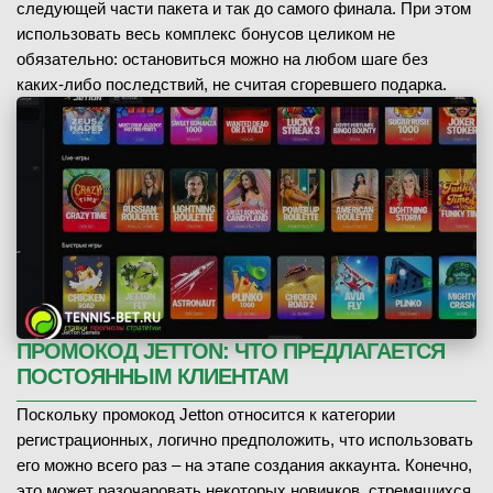
следующей части пакета и так до самого финала. При этом
использовать весь комплекс бонусов целиком не
обязательно: остановиться можно на любом шаге без
каких-либо последствий, не считая сгоревшего подарка.
ПРОМОКОД JETTON: ЧТО ПРЕДЛАГАЕТСЯ
ПОСТОЯННЫМ КЛИЕНТАМ
Поскольку промокод Jetton относится к категории
регистрационных, логично предположить, что использовать
его можно всего раз – на этапе создания аккаунта. Конечно,
это может разочаровать некоторых новичков, стремящихся