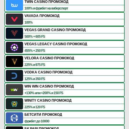
TWIN CASINO ПРОМОКОД
100% и фрибет на киберспорт
VAVADA ПРОМОКОД
100%
VEGAS GRAND CASINO ПРОМОКОД
500% + 605 FS
VEGAS LEGACY CASINO ПРОМОКОД
455% + 250 FS
VELORA CASINO ПРОМОКОД
225% и 975 FS
VODKA CASINO ПРОМОКОД
125% и 350 FS
WIN WIN CASINO ПРОМОКОД
+130% или +200% и 150 FS
WINITY CASINO ПРОМОКОД
225% и 120 FS
БЕТСИТИ ПРОМОКОД
фрибет до 10000
БК PARI ПРОМОКОД