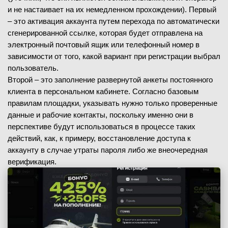
и не настаивает на их немедленном прохождении). Первый
– это активация аккаунта путем перехода по автоматически
сгенерированной ссылке, которая будет отправлена на
электронный почтовый ящик или телефонный номер в
зависимости от того, какой вариант при регистрации выбрал
пользователь.
Второй – это заполнение развернутой анкеты постоянного
клиента в персональном кабинете. Согласно базовым
правилам площадки, указывать нужно только проверенные
данные и рабочие контакты, поскольку именно они в
перспективе будут использоваться в процессе таких
действий, как, к примеру, восстановление доступа к
аккаунту в случае утраты пароля либо же внеочередная
верификация.