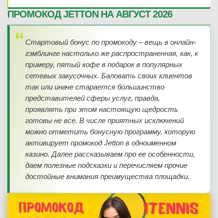
ПРОМОКОД JETTON НА АВГУСТ 2026
Стартовый бонус по промокоду – вещь в онлайн-
гэмблинге настолько же распространенная, как, к
примеру, пятый кофе в подарок в популярных
сетевых закусочных. Баловать своих клиентов
так или иначе старается большинство
представителей сферы услуг, правда,
проявлять при этом настоящую щедрость
готовы не все. В числе приятных исключений
можно отметить бонусную программу, которую
активирует промокод Jetton в одноименном
казино. Далее рассказываем про ее особенности,
даем полезные подсказки и перечисляем прочие
достойные внимания преимущества площадки.