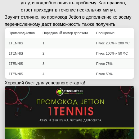
углу, и подробно описать проблему. Как правило,
ответ приходит в течение нескольких минут.
Звучит отлично, но промокод Jetton в дополнение ко всему
перечисленному даст возможность также получить:
Промокод Jetton
Порядковый номер депозита
Поощрение
1TENNIS
1
Плюс 200% и 200 ФС
1TENNIS
2
Плюс 100% и 50 ФС
1TENNIS
3
Плюс 75%
1TENNIS
4
Плюс 50%
Хороший буст для успешного старта!