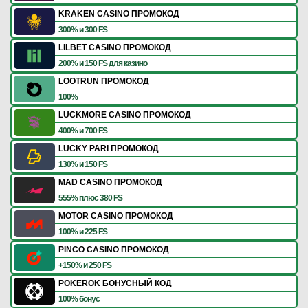
KRAKEN CASINO ПРОМОКОД
300% и 300 FS
LILBET CASINO ПРОМОКОД
200% и 150 FS для казино
LOOTRUN ПРОМОКОД
100%
LUCKMORE CASINO ПРОМОКОД
400% и 700 FS
LUCKY PARI ПРОМОКОД
130% и 150 FS
MAD CASINO ПРОМОКОД
555% плюс 380 FS
MOTOR CASINO ПРОМОКОД
100% и 225 FS
PINCO CASINO ПРОМОКОД
+150% и 250 FS
POKEROK БОНУСНЫЙ КОД
100% бонус