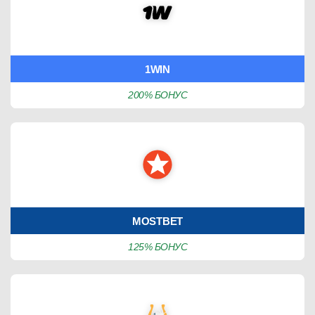
1WIN
200% БОНУС
MOSTBET
125% БОНУС