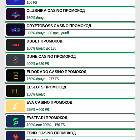
100 FS
CLUBNIKA CASINO ПРОМОКОД
150% бонус
CRYPTOBOSS CASINO ПРОМОКОД
300% бонус + 80 вращений
DBBET ПРОМОКОД
100% бонус до 130
DUNE CASINO ПРОМОКОД
400% и 520 FS
ELDORADO CASINO ПРОМОКОД
150% бонус + 277 FS
ELSLOTS ПРОМОКОД
150% бонус
EVA CASINO ПРОМОКОД
225% + 900 FS
FASTPARI ПРОМОКОД
100% или 200% + 150 FS
FENIX CASINO ПРОМОКОД