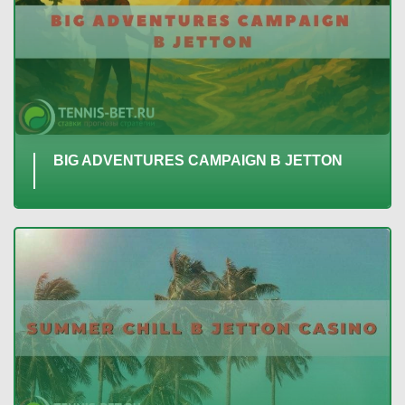
BIG ADVENTURES CAMPAIGN В JETTON