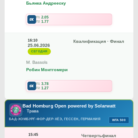
Бьянка Андрееску
2.05
П1
1.77
П2
16:10
Квалификация · Финал
25.06.2026
СЕГОДНЯ
M. Bassols
Робин Монтгомери
3.78
П1
1.27
П2
Bad Homburg Open powered by Solarwatt
Трава
БАД-ХОМБУРГ-ФОР-ДЕР-ХЁЭ, ГЕССЕН, ГЕРМАНИЯ
WTA 500
15:45
Четвертьфинал