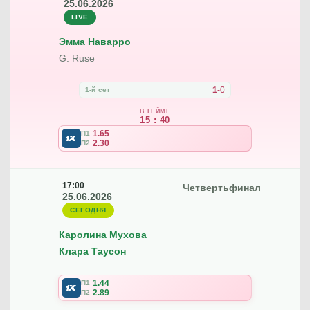
25.06.2026
LIVE
Эмма Наварро
G. Ruse
1
-
0
1-й сет
В ГЕЙМЕ
15 : 40
1.65
П1
2.30
П2
17:00
Четвертьфинал
25.06.2026
СЕГОДНЯ
Каролина Мухова
Клара Таусон
1.44
П1
2.89
П2