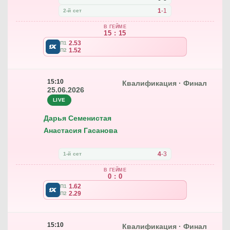
1
-
1
2-й сет
В ГЕЙМЕ
15 : 15
2.53
П1
1.52
П2
15:10
Квалификация · Финал
25.06.2026
LIVE
Дарья Семенистая
Анастасия Гасанова
4
-
3
1-й сет
В ГЕЙМЕ
0 : 0
1.62
П1
2.29
П2
15:10
Квалификация · Финал