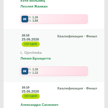
Кэти Волынец
Леолия Жанжан
1.26
П1
3.88
П2
16:10
Квалификация · Финал
25.06.2026
СЕГОДНЯ
L. Gjorcheska
Лючия Бронцетти
3.39
П1
1.32
П2
16:10
Квалификация · Финал
25.06.2026
СЕГОДНЯ
Александра Саснович