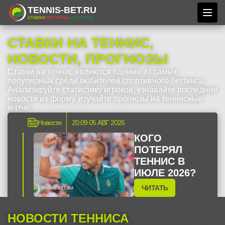
TENNIS-BET.RU
ставки
прогнозы
стратегии
СТАВКИ НА ТЕННИС,
НОВОСТИ, ПРОГНОЗЫ
Ставки на теннис являются одними из самых
популярных среди любителей спортивного беттинга.
Анализируйте статистику игроков, узнавайте последние
новости их форму, изучайте прогнозы на теннисные
матчи.
Новости
20:09 05 АВГ 2026
КОГО
ПОТЕРЯЛ
ТЕННИС В
ИЮЛЕ 2026?
ЧИТАТЬ
НОВОСТИ ТЕННИСА