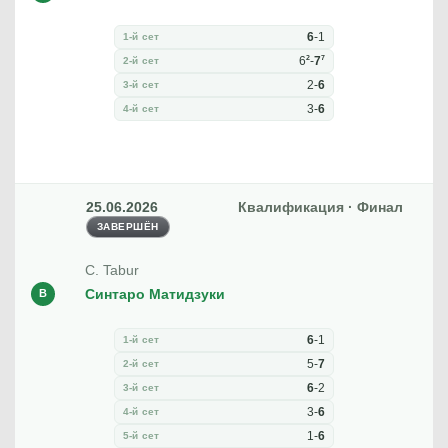
6
-
1
1-й сет
2
7
6
-
7
2-й сет
2
-
6
3-й сет
3
-
6
4-й сет
25.06.2026
Квалификация · Финал
ЗАВЕРШЁН
C. Tabur
Синтаро Матидзуки
В
6
-
1
1-й сет
5
-
7
2-й сет
6
-
2
3-й сет
3
-
6
4-й сет
1
-
6
5-й сет