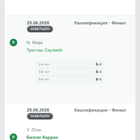
25.06.2026
Квалификация · Финал
ЗАВЕРШЁН
N. Mejia
В
Тристан Скулкейт
6
-
4
1-й сет
6
-
4
2-й сет
6
-
4
3-й сет
25.06.2026
Квалификация · Финал
ЗАВЕРШЁН
Y. Zhou
Билли Харрис
В