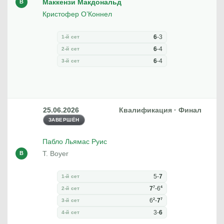
Маккензи Макдональд
В
Кристофер О’Коннел
6
-
3
1-й сет
6
-
4
2-й сет
6
-
4
3-й сет
25.06.2026
Квалификация · Финал
ЗАВЕРШЁН
Пабло Льямас Руис
T. Boyer
В
5
-
7
1-й сет
7
4
7
-
6
2-й сет
2
7
6
-
7
3-й сет
3
-
6
4-й сет