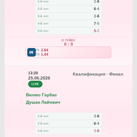
2
-
6
1-й сет
6
-
4
2-й сет
3
-
6
3-й сет
7
-
5
4-й сет
5
-
2
5-й сет
В ГЕЙМЕ
0 : 0
2.84
П1
1.44
П2
13:20
Квалификация · Финал
25.06.2026
LIVE
Вилюс Гаубас
Душан Лайович
3
-
6
1-й сет
6
-
4
2-й сет
3
-
6
3-й сет