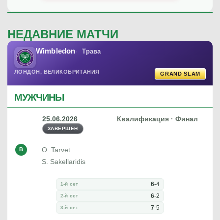
НЕДАВНИЕ МАТЧИ
Wimbledon
Трава
ЛОНДОН, ВЕЛИКОБРИТАНИЯ
GRAND SLAM
МУЖЧИНЫ
25.06.2026
Квалификация · Финал
ЗАВЕРШЁН
O. Tarvet
В
S. Sakellaridis
6
-
4
1-й сет
6
-
2
2-й сет
7
-
5
3-й сет