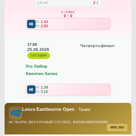
2
-
1
1-й сет
В ГЕЙМЕ
0 : 0
1.43
П1
2.93
П2
17:00
Четвертьфинал
25.06.2026
СЕГОДНЯ
Уго Умбер
Квентин Халис
1.39
П1
3.12
П2
Lexus Eastbourne Open
Трава
ИСТБОРН, ВОСТОЧНЫЙ СУССЕКС, ВЕЛИКОБРИТАНИЯ
WTA 250