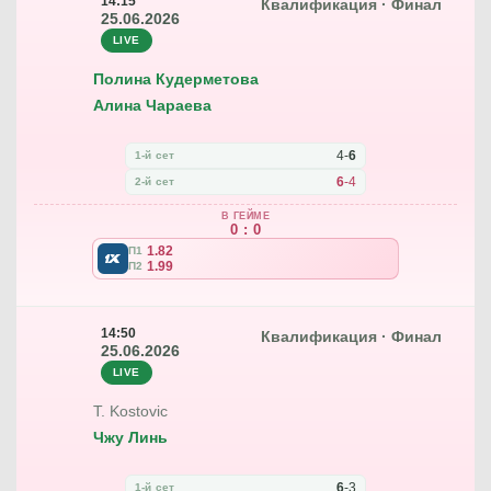
14:15
Квалификация · Финал
25.06.2026
LIVE
Полина Кудерметова
Алина Чараева
4
-
6
1-й сет
6
-
4
2-й сет
В ГЕЙМЕ
0 : 0
1.82
П1
1.99
П2
14:50
Квалификация · Финал
25.06.2026
LIVE
T. Kostovic
Чжу Линь
6
-
3
1-й сет