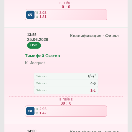
В ГЕЙМЕ
0 : 0
2.02
П1
1.81
П2
13:55
Квалификация · Финал
25.06.2026
LIVE
Тимофей Скатов
K. Jacquet
5
7
6
-
7
1-й сет
4
-
6
2-й сет
1
-
1
3-й сет
В ГЕЙМЕ
30 : 0
2.93
П1
1.42
П2
14:00