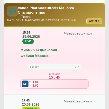
Vanda Pharmaceuticals Mallorca
Championships
Трава
МАЛЬОРКА, БАЛЕАРСКИЕ ОСТРОВА, ИСПАНИЯ
ATP 250
15:25
Четвертьфинал
25.06.2026
LIVE
Миомир Кецманович
Фабиан Марожан
2
-
2
1-й сет
В ГЕЙМЕ
15 : 40
1.84
П1
2.00
П2
17:45
Четвертьфинал
25.06.2026