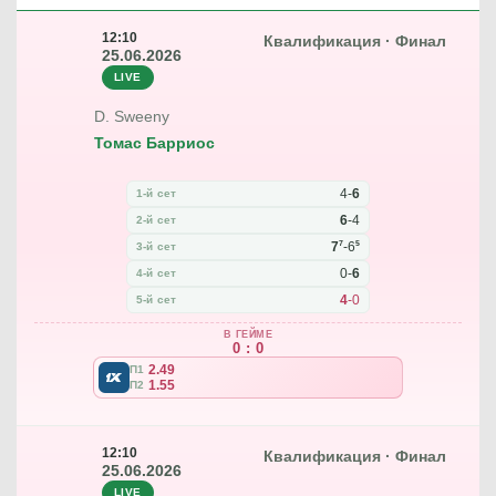
12:10
Квалификация · Финал
25.06.2026
LIVE
D. Sweeny
Томас Барриос
4
-
6
1-й сет
6
-
4
2-й сет
7
5
7
-
6
3-й сет
0
-
6
4-й сет
4
-
0
5-й сет
В ГЕЙМЕ
0 : 0
2.49
П1
1.55
П2
12:10
Квалификация · Финал
25.06.2026
LIVE