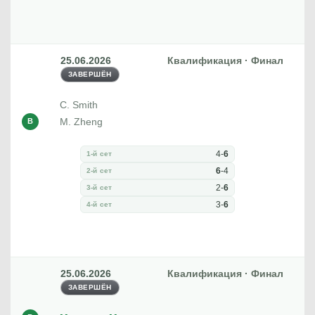
25.06.2026
Квалификация · Финал
ЗАВЕРШЁН
C. Smith
M. Zheng
В
4
-
6
1-й сет
6
-
4
2-й сет
2
-
6
3-й сет
3
-
6
4-й сет
25.06.2026
Квалификация · Финал
ЗАВЕРШЁН