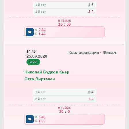
4
-
6
1-й сет
3
-
2
2-й сет
В ГЕЙМЕ
15 : 30
2.84
П1
1.44
П2
14:45
Квалификация · Финал
25.06.2026
LIVE
Николай Будков Кьер
Отто Виртанен
6
-
4
1-й сет
2
-
2
2-й сет
В ГЕЙМЕ
30 : 0
3.40
П1
1.33
П2