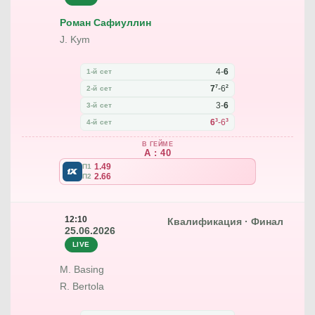
Роман Сафиуллин
J. Kym
4
-
6
1-й сет
7
2
7
-
6
2-й сет
3
-
6
3-й сет
3
3
6
-
6
4-й сет
В ГЕЙМЕ
A : 40
1.49
П1
2.66
П2
12:10
Квалификация · Финал
25.06.2026
LIVE
M. Basing
R. Bertola