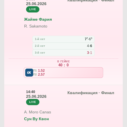
Квалификация · Финал
25.06.2026
LIVE
Жайме Фария
R. Sakamoto
7
3
7
-
6
1-й сет
4
-
6
2-й сет
3
-
1
3-й сет
В ГЕЙМЕ
40 : 0
1.52
П1
2.57
П2
14:40
Квалификация · Финал
25.06.2026
LIVE
A. Moro Canas
Сун Ву Квон