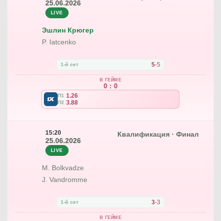
25.06.2026
LIVE
Эшлин Крюгер
P. Iatcenko
5
-
5
1-й сет
В ГЕЙМЕ
0 : 0
1.26
П1
3.88
П2
15:20
Квалификация · Финал
25.06.2026
LIVE
M. Bolkvadze
J. Vandromme
3
-
3
1-й сет
В ГЕЙМЕ