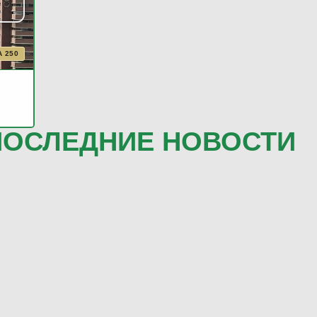
A 250
ПОСЛЕДНИЕ НОВОСТИ