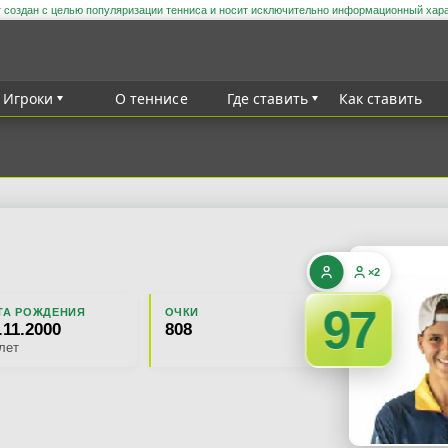
 создан с целью популяризации тенниса и носит исключительно информационный хар
Игроки
О теннисе
Где ставить
Как ставить
×2
97
ТА РОЖДЕНИЯ
ОЧКИ
.11.2000
808
лет