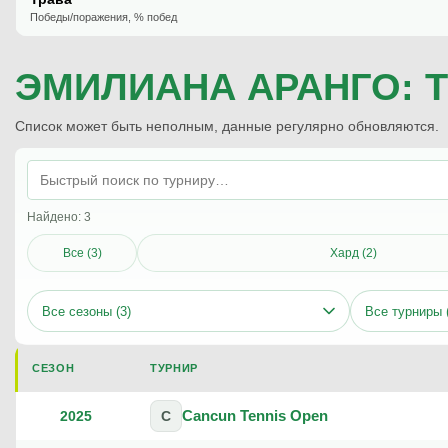
Победы/поражения, % побед
ЭМИЛИАНА АРАНГО: 
Список может быть неполным, данные регулярно обновляются.
Найдено: 3
Все (3)
Хард (2)
Все сезоны (3)
Все турниры 
СЕЗОН
ТУРНИР
Cancun Tennis Open
2025
C