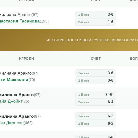
ИГРОКИ
СЧЁТ
ДОП
милиана Аранго
3
-
6
(97)
1-й сет
настасия Гасанова
(195)
1
-
6
2-й сет
ИСТБОРН, ВОСТОЧНЫЙ СУССЕКС, ВЕЛИКОБРИТ
ИГРОКИ
СЧЁТ
ДОП
милиана Аранго
3
-
6
(97)
1-й сет
эти Макнелли
(70)
0
-
6
2-й сет
милиана Аранго
7
2
7
-
6
(97)
1-й сет
айя Джойнт
(75)
6
-
4
2-й сет
милиана Аранго
6
-
3
(97)
1-й сет
тив Джонсон
(462)
6
-
2
2-й сет
4
-
6
1-й сет