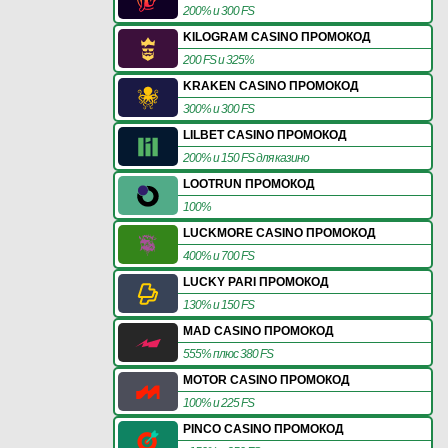
200% и 300 FS
KILOGRAM CASINO ПРОМОКОД
200 FS и 325%
KRAKEN CASINO ПРОМОКОД
300% и 300 FS
LILBET CASINO ПРОМОКОД
200% и 150 FS для казино
LOOTRUN ПРОМОКОД
100%
LUCKMORE CASINO ПРОМОКОД
400% и 700 FS
LUCKY PARI ПРОМОКОД
130% и 150 FS
MAD CASINO ПРОМОКОД
555% плюс 380 FS
MOTOR CASINO ПРОМОКОД
100% и 225 FS
PINCO CASINO ПРОМОКОД