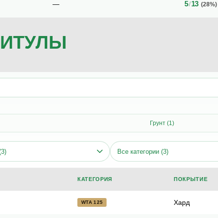
5
13
—
/
(28%)
ТИТУЛЫ
Грунт (1)
(3)
Все категории (3)
КАТЕГОРИЯ
ПОКРЫТИЕ
Хард
WTA 125