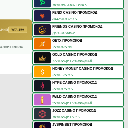
100% или 200% + 150 FS
FENIX CASINO ПРОМОКОД
до 425% и 375 FS
FRIENDS CASINO ПРОМОКОД
АНИЯ
WTA 250
До 80 на баланс
GETX ПРОМОКОД
ОЛНИТЕЛЬНО
350% и 250 ФС
GOLD CASINO ПРОМОКОД
777% бонус + 250 вращений
HONEY MONEY CASINO ПРОМОКОД
250% + 250 FS
HYPE CASINO ПРОМОКОД
250% и 150 FS
IWILD CASINO ПРОМОКОД
550% бонус + 550 вращений
JOZZ CASINO ПРОМОКОД
100% бонус + 50 FS
JVSPINBET ПРОМОКОД