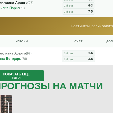
милиана Аранго
(97)
6
-
3
2-й сет
лисия Паркс
(71)
7
-
5
3-й сет
НОТТИНГЕМ, ВЕЛИКОБРИТ
ИГРОКИ
СЧЁТ
ДОП
милиана Аранго
3
-
6
(97)
1-й сет
нна Бондарь
(78)
4
-
6
2-й сет
ПОКАЗАТЬ ЕЩЁ
ЕЩЁ 24
ПРОГНОЗЫ НА МАТЧИ