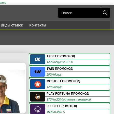
актер
Виды ставок
Контакты
1XBET ПРОМОКОД
120% бонус до 31130
1WIN ПРОМОКОД
200% бонус
MOSTBET ПРОМОКОД
125% бонус
PLAY FORTUNA ПРОМОКОД
175% и 250 бесплатных вращений
LEEBET ПРОМОКОД
150% и 350 FS