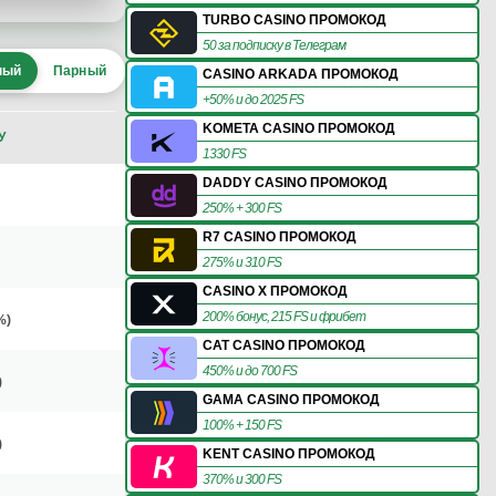
TURBO CASINO ПРОМОКОД
50 за подписку в Телеграм
ный
Парный
CASINO ARKADA ПРОМОКОД
+50% и до 2025 FS
KOMETA CASINO ПРОМОКОД
У
1330 FS
DADDY CASINO ПРОМОКОД
250% + 300 FS
R7 CASINO ПРОМОКОД
275% и 310 FS
CASINO X ПРОМОКОД
200% бонус, 215 FS и фрибет
%)
CAT CASINO ПРОМОКОД
450% и до 700 FS
)
GAMA CASINO ПРОМОКОД
100% + 150 FS
)
KENT CASINO ПРОМОКОД
370% и 300 FS