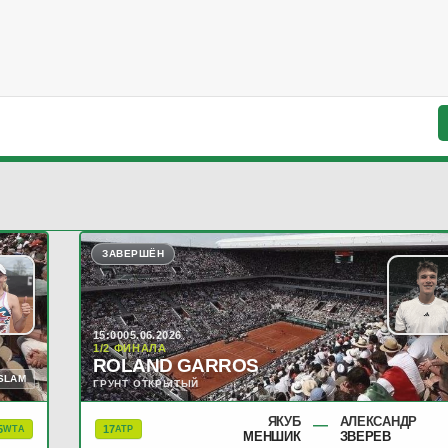
ЗАВЕРШЁН
15:00
05.06.2026
1/2 ФИНАЛА
ROLAND GARROS
SLAM
ГРУНТ ОТКРЫТЫЙ
ЯКУБ
АЛЕКСАНДР
—
5
17
WTA
ATP
МЕНШИК
ЗВЕРЕВ