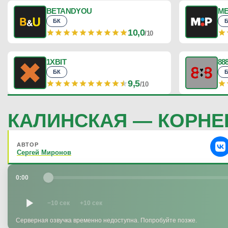
BETANDYOU
ME
БК
10,0
/10
1XBIT
88
БК
9,5
/10
КАЛИНСКАЯ — КОРНЕЕ
АВТОР
Сергей Миронов
0:00
−10 сек
+10 сек
Серверная озвучка временно недоступна. Попробуйте позже.