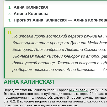
Анна Калинская
Алина Корнеева
Прогноз Анна Калинская — Алина Корнеев
По итогам противостояний первого раунда на Ро
болельщиков стал проигрыш Даниила Медведева
Екатерина Александрова и Людмила Самсонова. 
Экс-первая ракетка среди юниорок во второй раз
французской столице. Теперь она сыграет с к
разбираем прогноз на матч Анна Калинская — Ал
АННА КАЛИНСКАЯ
Перед стартом нынешнего Ролан Гаррос
мы писали
, что Анне 
Это стало понятно после публикации сетки, с которой 24-й раке
предположения полностью сбываются. В первом раунде текущег
6:2, 6:2. В концовке второго сета москвичка имела сложности с 
позволив оппонентке получить шанс на камбэк.