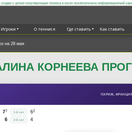
 создан с целью популяризации тенниса и носит исключительно информационный хар
Игроки
О теннисе
Где ставить
Как ставить
з на 28 мая
АЛИНА КОРНЕЕВА ПРО
ПАРИЖ, ФРАНЦИ
7
2
7
6
1-й сет
6
4
2-й сет