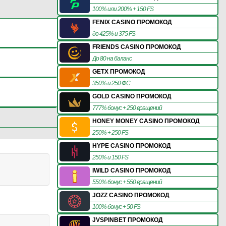
100% или 200% + 150 FS
FENIX CASINO ПРОМОКОД
до 425% и 375 FS
FRIENDS CASINO ПРОМОКОД
До 80 на баланс
GETX ПРОМОКОД
350% и 250 ФС
GOLD CASINO ПРОМОКОД
777% бонус + 250 вращений
HONEY MONEY CASINO ПРОМОКОД
250% + 250 FS
HYPE CASINO ПРОМОКОД
250% и 150 FS
IWILD CASINO ПРОМОКОД
550% бонус + 550 вращений
JOZZ CASINO ПРОМОКОД
100% бонус + 50 FS
JVSPINBET ПРОМОКОД