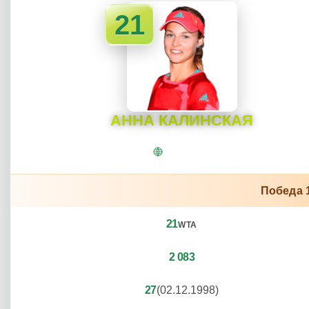
21
АННА КАЛИНСКАЯ
Anna Kalinskaya
Инд. игрок
Победа 1
21
WTA
2 083
27
(02.12.1998)