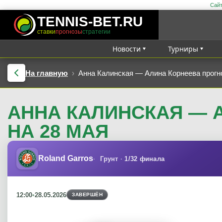
Сайт
TENNIS-BET.RU
ставки
прогнозы
стратегии
Новости
Турниры
На главную
Анна Калинская — Алина Корнеева прогно
АННА КАЛИНСКАЯ — 
НА 28 МАЯ
Roland Garros
Грунт
1/32 финала
12:00
•
28.05.2026
ЗАВЕРШЁН