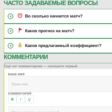
ЧАСТО ЗАДАВАЕМЫЕ ВОПРОСЫ
Во сколько начнется матч?
Каков прогноз на матч?
Каков предлагаемый коэффициент?
КОММЕНТАРИИ
Ещё нет комментариев — напишите первый.
ВАШЕ ИМЯ
КОММЕНТАРИЙ
B
I
U