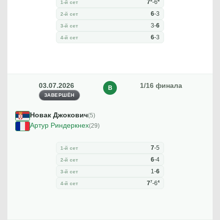
8
6
7
-
6
1-й сет
6
-
3
2-й сет
3
-
6
3-й сет
6
-
3
4-й сет
03.07.2026
1/16 финала
В
ЗАВЕРШЁН
Новак Джокович
(5)
Артур Риндеркнех
(29)
7
-
5
1-й сет
6
-
4
2-й сет
1
-
6
3-й сет
7
4
7
-
6
4-й сет