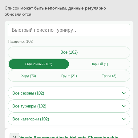
Список может быть неполным, данные регулярно
обновляются.
Найдено: 102
Все (102)
Одиночный (102)
Парный (1)
Хард (73)
Грунт (21)
Трава (8)
Все сезоны (102)
Все турниры (102)
Все категории (102)
V
Vanda Pharmaceuticals Hellenic Championship