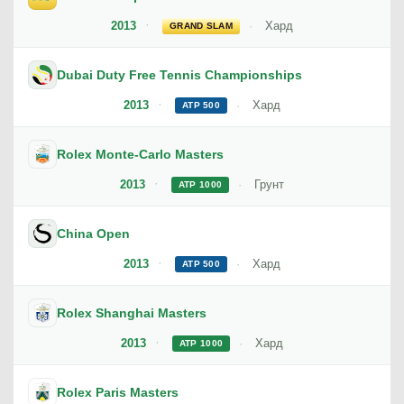
2013
Хард
GRAND SLAM
Dubai Duty Free Tennis Championships
2013
Хард
ATP 500
Rolex Monte-Carlo Masters
2013
Грунт
ATP 1000
China Open
2013
Хард
ATP 500
Rolex Shanghai Masters
2013
Хард
ATP 1000
Rolex Paris Masters