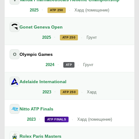
2025
Хард (помещение)
ATP 250
Gonet Geneva Open
2025
Грунт
ATP 250
O
Olympic Games
2024
Грунт
ATP
Adelaide International
2023
Хард
ATP 250
Nitto ATP Finals
2023
Хард (помещение)
ATP FINALS
Rolex Paris Masters