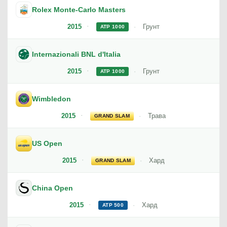
Rolex Monte-Carlo Masters
2015
Грунт
ATP 1000
Internazionali BNL d'Italia
2015
Грунт
ATP 1000
Wimbledon
2015
Трава
GRAND SLAM
US Open
2015
Хард
GRAND SLAM
China Open
2015
Хард
ATP 500