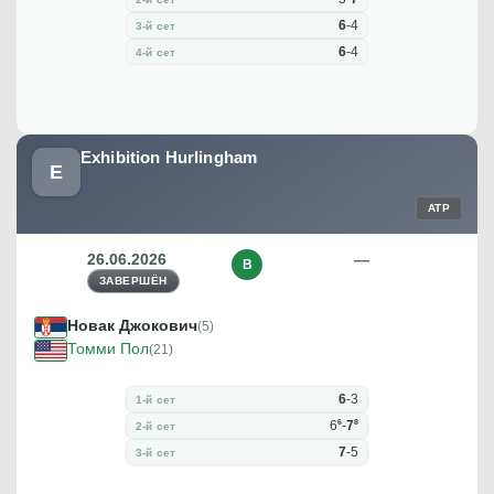
6
-
4
3-й сет
6
-
4
4-й сет
Exhibition Hurlingham
E
ATP
26.06.2026
—
В
ЗАВЕРШЁН
Новак Джокович
(5)
Томми Пол
(21)
6
-
3
1-й сет
6
8
6
-
7
2-й сет
7
-
5
3-й сет