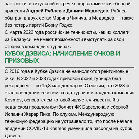
частности, в титульной встрече с хорватами очки сборной
4
-
6
1-й сет
принесли
Андрей Рублев
и
Даниил Медведев
. Рублев
4
-
6
2-й сет
обыграл в двух сетах Марина Чилича, а Медведев — также
без потерь партий Борну Годжо.
С марта 2022 года российские теннисисты, как их коллеги
из Беларуси, не имеют возможности выступать за свои
08.02.2026
—
страны в командных турнирах.
КУБОК ДЭВИСА: НАЧИСЛЕНИЕ ОЧКОВ И
ПРИЗОВЫХ
Фабиан Марожан
(54)
Томми Пол
(21)
С 2016 года в Кубке Дэвиса не начисляются рейтинговые
очки. В 2022 и 2023 годах призовой фонд турнира был
—
рекордным — по 15,3 млн долларов. Отметим, что 2023-й
стал последним сезоном, когда турниром владела компания
Kosmos, основателем которой является известный в
недалеком прошлом футболист ФК Барселона и сборной
Испании Жерар Пике. По слухам, Международную
теннисную федерацию не устраивало то, что после начала
08.02.2026
—
эпидемии COVID-19 Kosmos уменьшила расходы на Кубок
ЗАВЕРШЁН
Дэвиса.