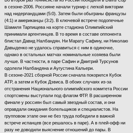
в сезоне-2006. Россияне начали турнир с легкой виктории
над нидерландцами (5:0). Затем были обыграны французы
(4:1) и американцы (3:2). В ключевой встрече подопечные
08.02.2026
—
Шамиля Тарпищева на корте стадиона Олимпийский
ЗАВЕРШЁН
принимали аргентинцев. В то время в составе оппонента
блистал Давид Налбандян. Ни Марату Сафину, ни Николаю
K. Megalemos
В
Давыденко не удалось справиться с ним в одиночке,
M. Aleksovski
однако в остальных матчах номинальные хозяева были
лучше. В частности, в паре Сафин и Дмитрий Турсунов
10
8
7
-
6
1-й сет
одолели Налбандяна и Аугустина Кальери.
6
-
1
2-й сет
В сезоне-2021 сборной России сначала покорился Кубок
ATP, а затем и Кубок Дэвиса. В обоих случаях из-за
отстранения Национального олимпийского комитета России
спортсмены выступали под флагом ФТР. В расширенном
08.02.2026
—
финале у россиян был самый звездный состав, и они
ЗАВЕРШЁН
оправдали ожидания болельщиков и специалистов. На
групповом этапе они не без труда победили в важной
R. Calzi
встрече испанцев (все решалось в паре). А в плей-офф ни
O. Ovcharenko
В
(570)
разу не доводили выяснение отношений до пары. В