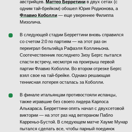
австрийцев.
Маттео Берретини
в двух сетах (с
одним тай-брейком) обошел Юрия Родионова, а
Флавио Коболли
— еще увереннее Филиппа
Мизолича.
08.02.2026
—
В следующей стадии Берреттини вновь справился
со счетом 2:0 по партиям — на этот раз он
M. Bassem Sobhy
(527)
переиграл бельгийца Рафаэля Коллиньона.
K. Filar
(591)
Соотечественник последнего Зизу Бергс пытался
спасти встречу, несмотря на проигрыш первой
—
партии Флавио Коболли. Во втором отрезке Бергс
взял свое на тай-брейке. Однако решающая
теннисная лотерея осталась за Коболли.
В финале итальянцам противостояли испанцы,
также игравшие без своего лидера Карлоса
08.02.2026
—
Алькараса. Берреттини опять начал с двухсетовой
ЗАВЕРШЁН
виктории — на этот раз над ветераном Пабло
A. Klegou
Карреньо-Бустой. В следующем матче Хауме Мунар
D. Duran
В
(1728)
пытался сделать все, чтобы парный поединок