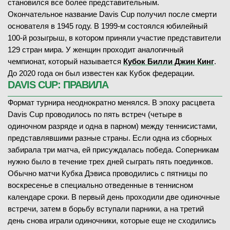
становился все более представительным.
T. Baadi
(505)
Окончательное название Davis Cup получил после смерти
A. Soriano Barrera
(403)
основателя в 1945 году. В 1999-м состоялся юбилейный
100-й розыгрыш, в котором приняли участие представители
—
129 стран мира. У женщин проходит аналогичный
чемпионат, который называется
Кубок Билли Джин Кинг
.
До 2020 года он был известен как Кубок федерации.
DAVIS CUP: ПРАВИЛА
Формат турнира неоднократно менялся. В эпоху расцвета
08.02.2026
—
Davis Cup проводилось по пять встреч (четыре в
ЗАВЕРШЁН
одиночном разряде и одна в парном) между теннисистами,
представлявшими разные страны. Если одна из сборных
M. Mrva
(317)
забирала три матча, ей присуждалась победа. Соперникам
O. Wallin
В
(425)
нужно было в течение трех дней сыграть пять поединков.
Обычно матчи Кубка Дэвиса проводились с пятницы по
4
-
6
1-й сет
воскресенье в специально отведенные в теннисном
1
7
6
-
7
2-й сет
календаре сроки. В первый день проходили две одиночные
встречи, затем в борьбу вступали парники, а на третий
день снова играли одиночники, которые еще не сходились