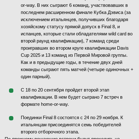
or-way. В них сыграют 6 команд, участвовавших в
последнем расширенном финале Кубка Дэвиса (за
исключением итальянцев, получивших благодаря
08.02.2026
—
хозяйскому статусу прямой допуск в Final 8, и
ЗАВЕРШЁН
испанцев, которые стали обладателями wild card во
второй раунд квалификации), 7 команд среди
M. Agwi
(699)
проигравших во втором круге квалификации Davis
T. Al Azmeh
В
(982)
Cup 2025 и 13 команд из Первой Мировой группы.
Как и в предыдущие годы, в течение двух дней
1
-
6
1-й сет
команды сыграют пять матчей (четыре одиночных +
4
-
6
2-й сет
один парный).
С 18 по 20 сентября пройдет второй этап
квалификации. В нем будет сыграно 7 встреч в
формате home-or-way.
08.02.2026
—
Поединки Final 8 состоятся с 24 по 29 ноября. К
P. Agbo-Panzo
итальянцам присоединятся семь победителей
J. Fuentes Vasquez
второго отборочного этапа.
(1797)
По-прежнему решающие встречи будут проходить на