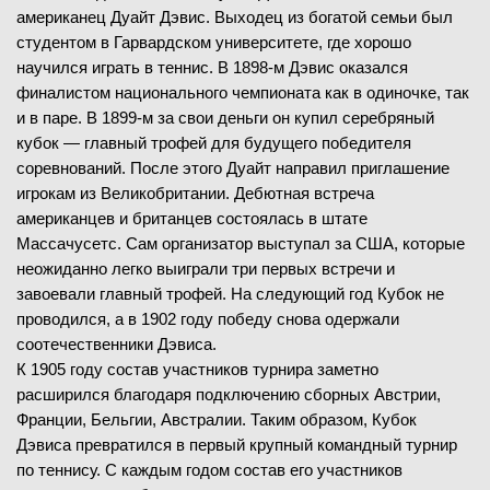
американец Дуайт Дэвис. Выходец из богатой семьи был
6
-
4
1-й сет
студентом в Гарвардском университете, где хорошо
7
4
7
-
6
2-й сет
научился играть в теннис. В 1898-м Дэвис оказался
финалистом национального чемпионата как в одиночке, так
и в паре. В 1899-м за свои деньги он купил серебряный
кубок — главный трофей для будущего победителя
08.02.2026
—
соревнований. После этого Дуайт направил приглашение
игрокам из Великобритании. Дебютная встреча
американцев и британцев состоялась в штате
A. Vasilev
(856)
Массачусетс. Сам организатор выступал за США, которые
Александр Блокс
(37)
неожиданно легко выиграли три первых встречи и
завоевали главный трофей. На следующий год Кубок не
—
проводился, а в 1902 году победу снова одержали
соотечественники Дэвиса.
К 1905 году состав участников турнира заметно
расширился благодаря подключению сборных Австрии,
Франции, Бельгии, Австралии. Таким образом, Кубок
08.02.2026
—
Дэвиса превратился в первый крупный командный турнир
по теннису. С каждым годом состав его участников