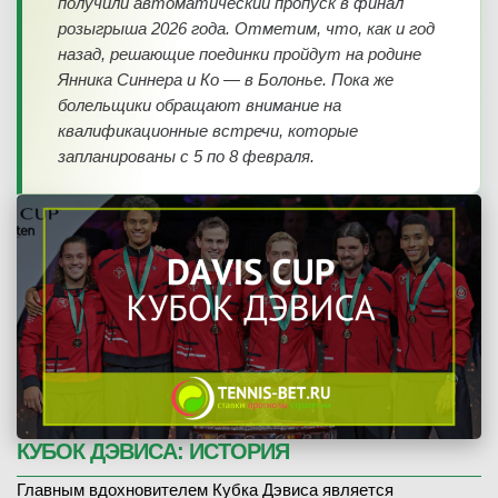
получили автоматический пропуск в финал
розыгрыша 2026 года. Отметим, что, как и год
назад, решающие поединки пройдут на родине
Янника Синнера и Ко — в Болонье. Пока же
08.02.2026
—
болельщики обращают внимание на
квалификационные встречи, которые
запланированы с 5 по 8 февраля.
P. Buldorini
(1008)
H. Naw
(1056)
—
08.02.2026
—
ЗАВЕРШЁН
КУБОК ДЭВИСА: ИСТОРИЯ
D. Suresh
В
(482)
G. Den Ouden
(211)
Главным вдохновителем Кубка Дэвиса является