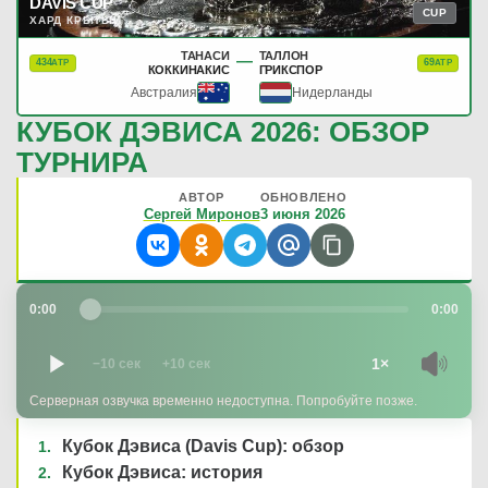
DAVIS CUP
CUP
ХАРД КРЫТЫЙ
Стефанос Циципас
В
(79)
R. Pacheco Mendez
ТАНАСИ
ТАЛЛОН
(257)
—
434
69
ATP
ATP
КОККИНАКИС
ГРИКСПОР
Австралия
Нидерланды
6
-
1
1-й сет
КУБОК ДЭВИСА 2026: ОБЗОР
7
-
5
2-й сет
ТУРНИРА
АВТОР
ОБНОВЛЕНО
Сергей Миронов
3 июня 2026
08.02.2026
—
Александр Мюллер
(127)
0:00
0:00
Норберт Гомбош
(371)
1×
−10 сек
+10 сек
—
Серверная озвучка временно недоступна. Попробуйте позже.
Кубок Дэвиса (Davis Cup): обзор
Кубок Дэвиса: история