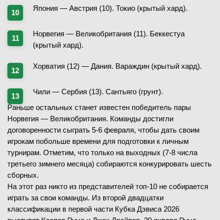
7
-
5
2-й сет
Япония — Австрия (10). Токио (крытый хард).
Норвегия — Великобритания (11). Беккестуа
(крытый хард).
08.02.2026
—
Хорватия (12) — Дания. Вараждин (крытый хард).
S. Dippenaar
Чили — Сербия (13). Сантьяго (грунт).
M. Molder
(1223)
Раньше остальных станет известен победитель пары
—
Норвегия — Великобритания. Команды достигли
договоренности сыграть 5-6 февраля, чтобы дать своим
игрокам побольше времени для подготовки к личным
турнирам. Отметим, что только на выходных (7-8 числа
третьего зимнего месяца) собираются конкурировать шесть
сборных.
08.02.2026
—
На этот раз никто из представителей топ-10 не собирается
играть за свои команды. Из второй двадцатки
классификации в первой части Кубка Дэвиса 2026
M. Efstathiou
(671)