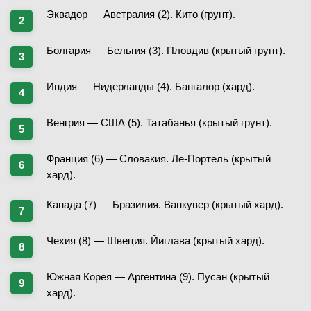
Эквадор — Австралия (2). Кито (грунт).
08.02.2026
—
ЗАВЕРШЁН
Болгария — Бельгия (3). Пловдив (крытый грунт).
D. Adeleye
В
(1971)
Индия — Нидерланды (4). Бангалор (хард).
I. Ignatov
(1971)
Венгрия — США (5). Татабанья (крытый грунт).
6
-
3
1-й сет
6
-
4
2-й сет
Франция (6) — Словакия. Ле-Портель (крытый
хард).
Канада (7) — Бразилия. Ванкувер (крытый хард).
08.02.2026
—
ЗАВЕРШЁН
Чехия (8) — Швеция. Йиглава (крытый хард).
N. Campbell
В
K. Janev
Южная Корея — Аргентина (9). Пусан (крытый
хард).
6
-
2
1-й сет