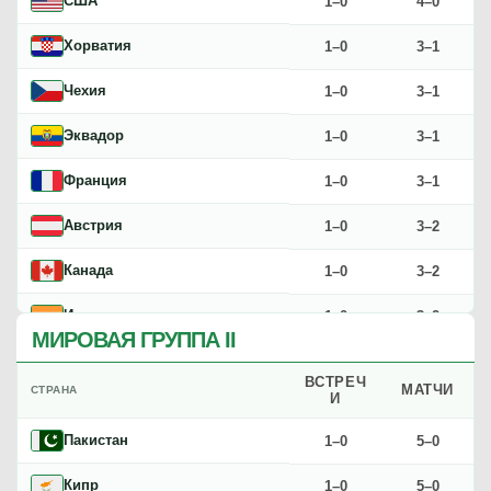
США
1–0
4–0
Хорватия
1–0
3–1
Чехия
1–0
3–1
Эквадор
1–0
3–1
Франция
1–0
3–1
Австрия
1–0
3–2
Канада
1–0
3–2
Индия
1–0
3–2
МИРОВАЯ ГРУППА II
Республика Корея
1–0
3–2
ВСТРЕЧ
МАТЧИ
СТРАНА
И
Япония
0–1
2–3
Пакистан
1–0
5–0
Бразилия
0–1
2–3
Кипр
1–0
5–0