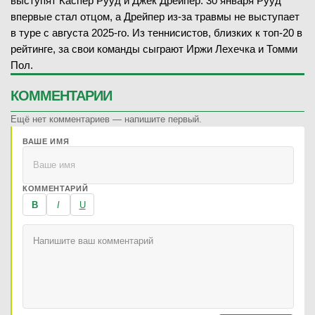
выступят Каспер Рууд и Джек Дрейпер. 30 января Рууд
S. Micov
впервые стал отцом, а Дрейпер из-за травмы не выступает
—
в туре с августа 2025-го. Из теннисистов, близких к топ-20 в
рейтинге, за свои команды сыграют Иржи Лехечка и Томми
Пол.
КОММЕНТАРИИ
Ещё нет комментариев — напишите первый.
08.02.2026
—
ЗАВЕРШЁН
ВАШЕ ИМЯ
P. Henning
В
(319)
P. Jovanovic
(1728)
КОММЕНТАРИЙ
B
I
U
6
-
3
1-й сет
6
-
2
2-й сет
08.02.2026
—