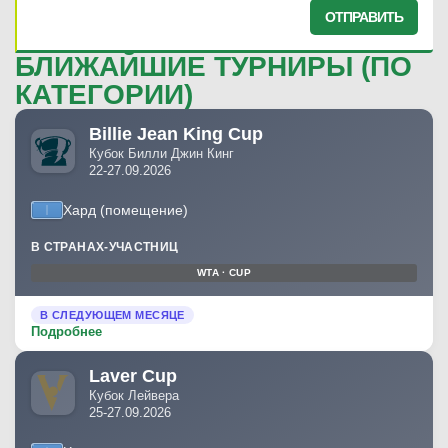
ОТПРАВИТЬ
C. S. van Schalkwyk
БЛИЖАЙШИЕ ТУРНИРЫ (ПО
M. Lajal
(157)
КАТЕГОРИИ)
—
Billie Jean King Cup
Кубок Билли Джин Кинг
22-27.09.2026
Хард (помещение)
08.02.2026
—
В СТРАНАХ-УЧАСТНИЦ
WTA · CUP
F. Zakaria
(499)
В СЛЕДУЮЩЕМ МЕСЯЦЕ
M. Kasnikowski
(315)
Подробнее
—
Laver Cup
Кубок Лейвера
25-27.09.2026