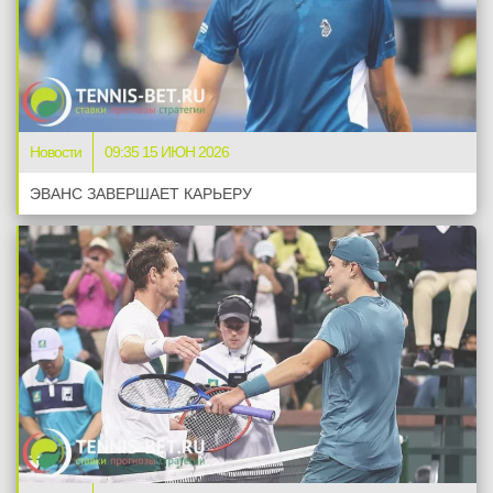
08.02.2026
—
S. Sakellaridis
(197)
A. Magadan
(678)
Новости
09:35 15 ИЮН 2026
—
ЭВАНС ЗАВЕРШАЕТ КАРЬЕРУ
08.02.2026
—
A. Guillen Meza
(262)
Джеймс Дакворт
(82)
—