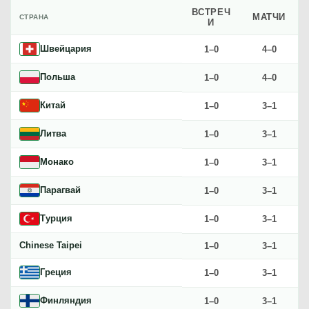
ВСТРЕЧ
МАТЧИ
СТРАНА
И
Грузия
0–1
2–3
Швейцария
1–0
4–0
Барбадос
0–1
2–3
Польша
1–0
4–0
Ирландия
0–1
2–3
Китай
1–0
3–1
Черногория
0–1
2–3
Литва
1–0
3–1
Латвия
0–1
1–3
Монако
1–0
3–1
Бенин
0–1
1–3
Парагвай
1–0
3–1
Ямайка
0–1
1–3
Турция
1–0
3–1
Узбекистан
0–1
1–3
Chinese Taipei
1–0
3–1
Того
0–1
0–4
Греция
1–0
3–1
Намибия
0–1
0–4
Финляндия
1–0
3–1