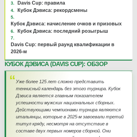
Davis Cup: правила
08.02.2026
—
Кубок Дэвиса: рекордсмены
Кубок Дэвиса: начисление очков и призовых
Далибор Сврчина
(108)
Кубок Дэвиса: последний розыгрыш
N. Madaras
(580)
Davis Cup: первый раунд квалификации в
—
2026-м
КУБОК ДЭВИСА (DAVIS CUP): ОБЗОР
Уже более 125 лет сложно представить
08.02.2026
—
теннисный календарь без этого турнира. Кубок
ЗАВЕРШЁН
Дэвиса является главным показателем
успешности мужских национальных сборных.
A. Elamin
В
(1643)
Действующими чемпионами турнира являются
Y. Makzoume
итальянцы, которые в 2025-м завоевали третий
титул кряду, несмотря на отсутствие в
6
-
3
1-й сет
составе двух первых номеров сборной. Они
6
-
2
2-й сет