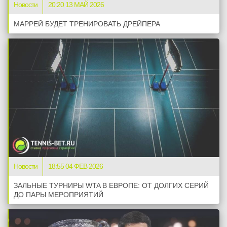
Новости
20:20 13 МАЙ 2026
МАРРЕЙ БУДЕТ ТРЕНИРОВАТЬ ДРЕЙПЕРА
08.02.2026
—
ЗАВЕРШЁН
B. Bicknell
(316)
F. Roncadelli
В
(225)
3
-
6
1-й сет
7
-
5
2-й сет
4
-
6
3-й сет
Новости
18:55 04 ФЕВ 2026
08.02.2026
—
ЗАЛЬНЫЕ ТУРНИРЫ WTA В ЕВРОПЕ: ОТ ДОЛГИХ СЕРИЙ
ДО ПАРЫ МЕРОПРИЯТИЙ
A. Andrade
(223)
Джордан Томпсон
(149)