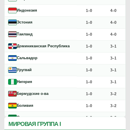
Нидерланды
0–1
2–3
Индонезия
1–0
4–0
Аргентина
0–1
2–3
Эстония
1–0
4–0
Дания
0–1
1–3
Таиланд
1–0
4–0
Швеция
0–1
1–3
Доминиканская Республика
1–0
3–1
Австралия
0–1
1–3
Сальвадор
1–0
3–1
Словакия
0–1
1–3
Уругвай
1–0
3–1
Норвегия
0–1
0–4
Нигерия
1–0
3–1
Сербия
0–1
0–4
Бермудские о-ва
1–0
3–2
Перу
0–1
0–4
Боливия
1–0
3–2
Болгария
0–1
0–4
Сирия
1–0
3–2
Венгрия
0–1
0–4
МИРОВАЯ ГРУППА I
ЮАР
1–0
3–2