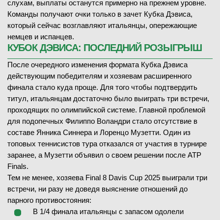
слухам, выплаты останутся примерно на прежнем уровне.
Команды получают очки только в зачет Кубка Дэвиса,
08.02.2026
—
который сейчас возглавляют итальянцы, опережающие
немцев и испанцев.
C. Rodesch
КУБОК ДЭВИСА: ПОСЛЕДНИЙ РОЗЫГРЫШ
(165)
V. Orlov
(507)
После очередного изменения формата Кубка Дэвиса
действующим победителям и хозяевам расширенного
—
финала стало куда проще. Для того чтобы подтвердить
титул, итальянцам достаточно было выиграть три встречи,
проходящих по олимпийской системе. Главной проблемой
для подопечных Филиппо Воландри стало отсутствие в
составе Янника Синнера и Лоренцо Музетти. Один из
08.02.2026
—
топовых теннисистов тура отказался от участия в турнире
заранее, а Музетти объявил о своем решении после ATP
Finals.
P. Photiades
(1748)
Тем не менее, хозяева Final 8 Davis Cup 2025 выиграли три
A. Huseinovic
встречи, ни разу не доведя выяснение отношений до
парного противостояния:
—
В 1/4 финала итальянцы с запасом одолели