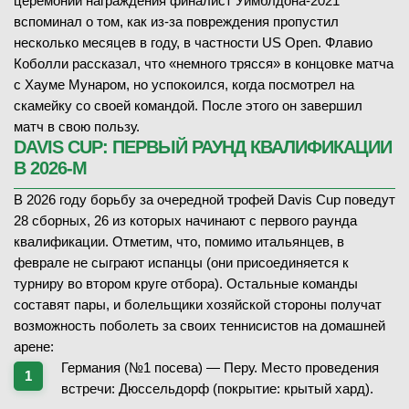
церемонии награждения финалист Уимблдона-2021
вспоминал о том, как из-за повреждения пропустил
несколько месяцев в году, в частности US Open. Флавио
D. Adeleye
(1971)
Коболли рассказал, что «немного трясся» в концовке матча
K. Sultanov
(813)
с Хауме Мунаром, но успокоился, когда посмотрел на
—
скамейку со своей командой. После этого он завершил
матч в свою пользу.
DAVIS CUP: ПЕРВЫЙ РАУНД КВАЛИФИКАЦИИ
В 2026-М
В 2026 году борьбу за очередной трофей Davis Cup поведут
08.02.2026
—
28 сборных, 26 из которых начинают с первого раунда
ЗАВЕРШЁН
квалификации. Отметим, что, помимо итальянцев, в
феврале не сыграют испанцы (они присоединяется к
A. Beckley
В
(599)
турниру во втором круге отбора). Остальные команды
A. Krivokapic
составят пары, и болельщики хозяйской стороны получат
возможность поболеть за своих теннисистов на домашней
7
3
7
-
6
1-й сет
арене:
6
-
3
2-й сет
Германия (№1 посева) — Перу. Место проведения
встречи: Дюссельдорф (покрытие: крытый хард).