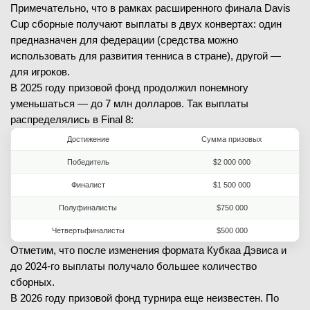
M. Fuele
(758)
Примечательно, что в рамках расширенного финала Davis
Эмилио Нава
В
(94)
Cup сборные получают выплаты в двух конвертах: один
предназначен для федерации (средства можно
2
-
6
1-й сет
использовать для развития тенниса в стране), другой —
3
-
6
2-й сет
для игроков.
В 2025 году призовой фонд продолжил понемногу
уменьшаться — до 7 млн долларов. Так выплаты
распределялись в Final 8:
08.02.2026
—
Достижение
Сумма призовых
ЗАВЕРШЁН
Победитель
$2 000 000
Сумит Нагал
(282)
Финалист
$1 500 000
Йеспер де Йонг
В
(106)
Полуфиналисты
$750 000
7
-
5
1-й сет
Четвертьфиналисты
$500 000
1
-
6
2-й сет
Отметим, что после изменения формата Кубкаа Дэвиса и
4
-
6
3-й сет
до 2024-го выплаты получало большее количество
сборных.
В 2026 году призовой фонд турнира еще неизвестен. По