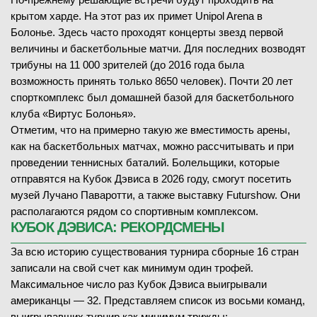
—
крытом харде. На этот раз их примет Unipol Arena в
Болонье. Здесь часто проходят концерты звезд первой
величины и баскетбольные матчи. Для последних возводят
трибуны на 11 000 зрителей (до 2016 года была
возможность принять только 8650 человек). Почти 20 лет
спорткомплекс был домашней базой для баскетбольного
08.02.2026
—
клуба «Виртус Болонья».
Отметим, что на примерно такую же вместимость арены,
как на баскетбольных матчах, можно рассчитывать и при
A. Knaff
(804)
проведении теннисных баталий. Болельщики, которые
O. Krutykh
(834)
отправятся на Кубок Дэвиса в 2026 году, смогут посетить
—
музей Лучано Паваротти, а также выставку Futurshow. Они
располагаются рядом со спортивным комплексом.
КУБОК ДЭВИСА: РЕКОРДСМЕНЫ
За всю историю существования турнира сборные 16 стран
записали на свой счет как минимум один трофей.
08.02.2026
—
Максимальное число раз Кубок Дэвиса выигрывали
американцы — 32. Представляем список из восьми команд,
выигрывавших турнир как минимум трижды: