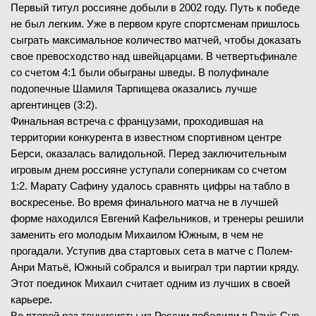
Первый титул россияне добыли в 2002 году. Путь к победе
08.02.2026
—
не был легким. Уже в первом круге спортсменам пришлось
ЗАВЕРШЁН
сыграть максимальное количество матчей, чтобы доказать
I. Ivanov
(669)
свое превосходство над швейцарцами. В четвертьфинале
Рафаэль Коллиньон
В
(62)
со счетом 4:1 были обыграны шведы. В полуфинале
подопечные Шамиля Тарпищева оказались лучше
2
-
6
1-й сет
аргентинцев (3:2).
2
-
6
Финальная встреча с французами, проходившая на
2-й сет
территории конкурента в известном спортивном центре
Берси, оказалась валидольной. Перед заключительным
игровым днем россияне уступали соперникам со счетом
1:2. Марату Сафину удалось сравнять цифры на табло в
08.02.2026
—
воскресенье. Во время финального матча не в лучшей
форме находился Евгений Кафельников, и тренеры решили
I. Radulov
заменить его молодым Михаилом Южным, в чем не
(509)
Рафаэль Коллиньон
прогадали. Уступив два стартовых сета в матче с Полем-
(62)
Анри Матьё, Южный собрался и выиграл три партии кряду.
—
Этот поединок Михаил считает одним из лучших в своей
карьере.
Во второй раз теннисисты из России победили в Davis Cup