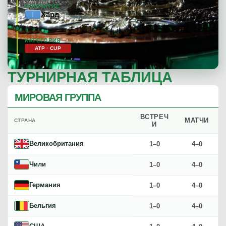
ПОКРЫТИЕ
Хард
КАТЕГОРИЯ
ATP · CUP
ТУРНИРНАЯ ТАБЛИЦА
МИРОВАЯ ГРУППА
ВСТРЕЧ
МАТЧИ
СТРАНА
И
Великобритания
1–0
4–0
Чили
1–0
4–0
Германия
1–0
4–0
Бельгия
1–0
4–0