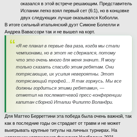
оказался в этой встрече решающим. Представитель
2
-
6
1-й сет
Испании легко взял первый сет (6:1), но в концовке
5
-
7
двух следующих лучше оказывался Коболли.
2-й сет
В итоге сильный итальянский дуэт Симоне Болелли и
Андреа Вавассори так и не вышел на корт.
«Я не плакал в первые два раза, когда мы стали
08.02.2026
—
чемпионами, но в этот не сдержался, потому
ЗАВЕРШЁН
что это очень много для меня значит. Я могу
R. Bennani
только сказать спасибо этим ребятам. Они
(524)
N. Mejia
потрясающие, их усилия невероятны. Этот
В
(169)
потрясающий трофей… Я так горжусь. Мы все
должны гордиться этими ребятами», —
1
-
6
1-й сет
отметил на послематчевой пресс-конференции
6
-
4
2-й сет
капитан сборной Италии Филиппо Воландри.
2
-
6
3-й сет
Для Маттео Берреттини эта победа была очень важной, так
как в последние годы он страдает от травм и не может
выигрывать крупные титулы на личных турнирах. На
08.02.2026
—