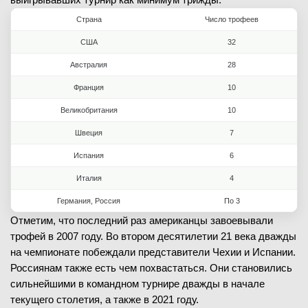
C. Abua
Страна
Число трофеев
A. Usmonjonov
(2134)
США
32
—
Австралия
28
Франция
10
Великобритания
10
Швеция
7
08.02.2026
—
Испания
6
Италия
4
Жомбор Пирош
(173)
Итан Куинн
Германия, Россия
По 3
(50)
Отметим, что последний раз американцы завоевывали
—
трофей в 2007 году. Во втором десятилетии 21 века дважды
на чемпионате побеждали представители Чехии и Испании.
Россиянам также есть чем похвастаться. Они становились
сильнейшими в командном турнире дважды в начале
текущего столетия, а также в 2021 году.