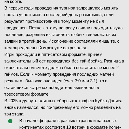
на корте.
08.02.2026
—
В первые годы проведения турнира запрещалось менять
ЗАВЕРШЁН
состав участников в последний день розыгрыша, если
результат противостояния к тому моменту не был
Артур Риндеркнех
В
(25)
предрешен. Позже к этому вопросу начали подходить куда
Алекс Молчан
(110)
лояльнее, разрешив выставлять любых теннисистов из
заявки в третий день. Исключение составляли лишь те, с
7
-
5
1-й сет
кем определенный игрок уже встречался.
8
6
7
-
6
2-й сет
Игры проходили в пятисетовом формате, причем
заключительный сет проводился без тай-брейка. Разница в
окончательном счете должна была составить не менее 2
геймов. Если к моменту проведения последних матчей
08.02.2026
—
результат был уже очевиден (счет 3:0 или 3:1), то в
оставшихся встречах победитель выявлялся в
трехсетовом формате.
Иржи Лехечка
(12)
В 2025 году путь элитных сборных к трофею Кубка Дэвиса
O. Wallin
(425)
вновь изменился, но по-прежнему его можно разделить на
три этапа:
—
В начале февраля в разных странах и на разных
континентах состоится 13 встреч в формате home-