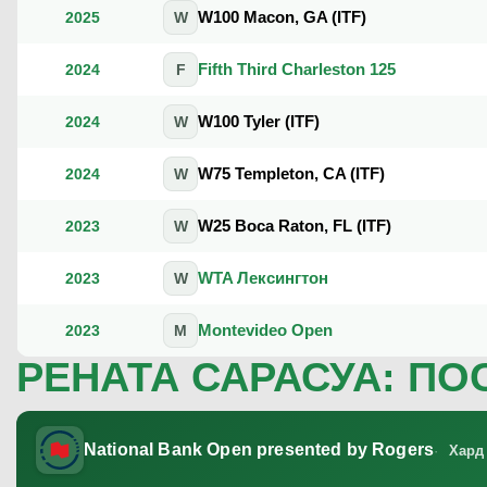
W100 Macon, GA (ITF)
2025
W
Fifth Third Charleston 125
2024
F
W100 Tyler (ITF)
2024
W
W75 Templeton, CA (ITF)
2024
W
W25 Boca Raton, FL (ITF)
2023
W
WTA Лексингтон
2023
W
Montevideo Open
2023
M
РЕНАТА САРАСУА: П
National Bank Open presented by Rogers
Хард