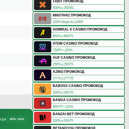
1XBIT ПРОМОКОД
300% и 250 ФС
888STARZ ПРОМОКОД
100% бонус до 12000
ADMIRAL X CASINO ПРОМОКОД
850% и 850 FS
ATOM CASINO ПРОМОКОД
750FS + 225%
AUF CASINO ПРОМОКОД
250% и 250 FS
AZINO ПРОМОКОД
277% и 277 FS
BABOSS CASINO ПРОМОКОД
550% и 250 FS
BANDA CASINO ПРОМОКОД
400 FS + 125%
BANZAI BET ПРОМОКОД
АДА
WTA 1000
500% и 530 FS
BETANDYOU ПРОМОКОД