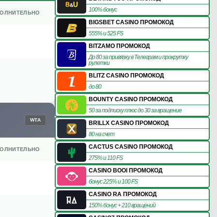
100% бонус
ОЛНИТЕЛЬНО
BIGSBET CASINO ПРОМОКОД
555% и 525 FS
BITZAMO ПРОМОКОД
До 80 за привязку в Телеграм и прокрутку
рулетки
BLITZ CASINO ПРОМОКОД
до 80
BOUNTY CASINO ПРОМОКОД
50 за подписку плюс до 30 за вращение
WTA
BRILLX CASINO ПРОМОКОД
80 на счет
CACTUS CASINO ПРОМОКОД
ОЛНИТЕЛЬНО
275% и 110 FS
CASINO BOOI ПРОМОКОД
бонус 225% и 100 FS
CASINO RA ПРОМОКОД
150% бонус + 210 вращений