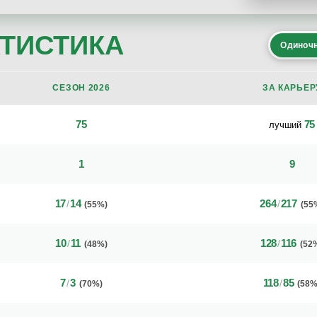
АТИСТИКА
Одиноч
СЕЗОН 2026
ЗА КАРЬЕР
75
75
лучший
1
9
17
14
264
217
/
/
(55%)
(55
10
11
128
116
/
/
(48%)
(52
7
3
118
85
/
/
(70%)
(58%