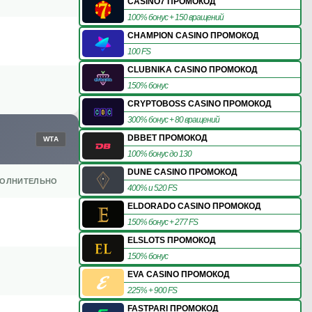
CASINO7 ПРОМОКОД
100% бонус + 150 вращений
CHAMPION CASINO ПРОМОКОД
100 FS
CLUBNIKA CASINO ПРОМОКОД
150% бонус
CRYPTOBOSS CASINO ПРОМОКОД
300% бонус + 80 вращений
DBBET ПРОМОКОД
WTA
100% бонус до 130
DUNE CASINO ПРОМОКОД
ОЛНИТЕЛЬНО
400% и 520 FS
ELDORADO CASINO ПРОМОКОД
150% бонус + 277 FS
ELSLOTS ПРОМОКОД
150% бонус
EVA CASINO ПРОМОКОД
225% + 900 FS
FASTPARI ПРОМОКОД