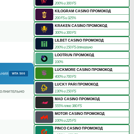
200% и 300 FS
KILOGRAM CASINO ПРОМОКОД
200 FS и 325%
KRAKEN CASINO ПРОМОКОД
300% и 300 FS
LILBET CASINO ПРОМОКОД
200% и 150 FS для казино
LOOTRUN ПРОМОКОД
100%
LUCKMORE CASINO ПРОМОКОД
АНИЯ
WTA 500
400% и 700 FS
LUCKY PARI ПРОМОКОД
130% и 150 FS
ОЛНИТЕЛЬНО
MAD CASINO ПРОМОКОД
555% плюс 380 FS
MOTOR CASINO ПРОМОКОД
100% и 225 FS
PINCO CASINO ПРОМОКОД