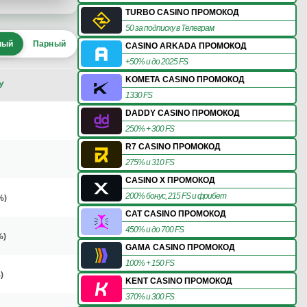
TURBO CASINO ПРОМОКОД
50 за подписку в Телеграм
ный
Парный
CASINO ARKADA ПРОМОКОД
+50% и до 2025 FS
KOMETA CASINO ПРОМОКОД
У
1330 FS
DADDY CASINO ПРОМОКОД
250% + 300 FS
R7 CASINO ПРОМОКОД
275% и 310 FS
CASINO X ПРОМОКОД
200% бонус, 215 FS и фрибет
%)
CAT CASINO ПРОМОКОД
450% и до 700 FS
%)
GAMA CASINO ПРОМОКОД
100% + 150 FS
)
KENT CASINO ПРОМОКОД
370% и 300 FS