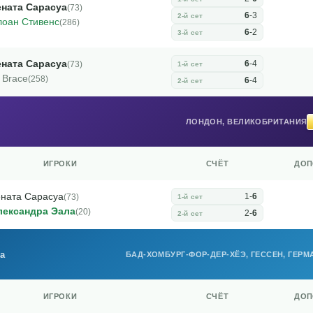
ената Сарасуа
(73)
6
-
3
2-й сет
лоан Стивенс
(286)
6
-
2
3-й сет
ената Сарасуа
6
-
4
(73)
1-й сет
 Brace
(258)
6
-
4
2-й сет
ЛОНДОН, ВЕЛИКОБРИТАНИЯ
ИГРОКИ
СЧЁТ
ДОП
ената Сарасуа
1
-
6
(73)
1-й сет
лександра Эала
(20)
2
-
6
2-й сет
а
БАД-ХОМБУРГ-ФОР-ДЕР-ХЁЭ, ГЕССЕН, ГЕРМ
ИГРОКИ
СЧЁТ
ДОП