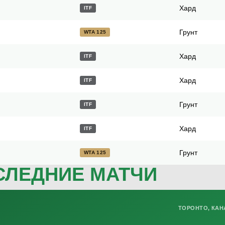
Хард
ITF
Грунт
WTA 125
Хард
ITF
Хард
ITF
Грунт
ITF
Хард
ITF
Грунт
WTA 125
ОСЛЕДНИЕ МАТЧИ
ТОРОНТО, КАН