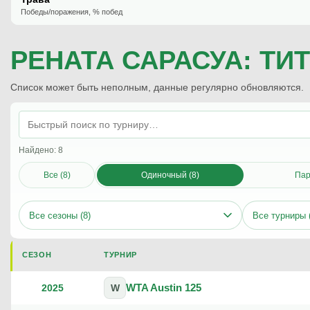
Победы/поражения, % побед
РЕНАТА САРАСУА: ТИ
Список может быть неполным, данные регулярно обновляются.
Найдено: 8
Все (8)
Одиночный (8)
Пар
Все сезоны (8)
Все турниры 
СЕЗОН
ТУРНИР
WTA Austin 125
2025
W