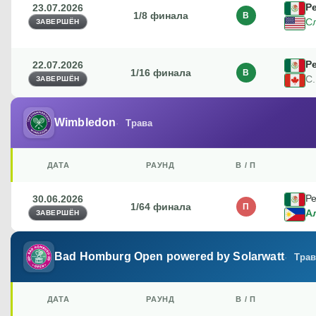
Р
23.07.2026
1/8 финала
В
С
ЗАВЕРШЁН
Р
22.07.2026
1/16 финала
В
C.
ЗАВЕРШЁН
Wimbledon
Трава
ДАТА
РАУНД
В / П
Р
30.06.2026
1/64 финала
П
А
ЗАВЕРШЁН
Bad Homburg Open powered by Solarwatt
Трав
ДАТА
РАУНД
В / П