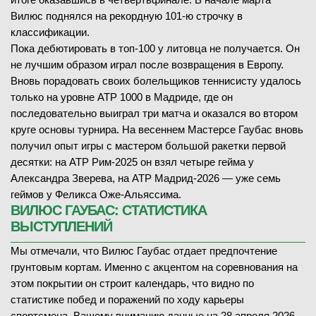
Вилюс поднялся на рекордную 101-ю строчку в
классификации.
Пока дебютировать в топ-100 у литовца не получается. Он
не лучшим образом играл после возвращения в Европу.
Вновь порадовать своих болельщиков теннисисту удалось
только на уровне ATP 1000 в Мадриде, где он
последовательно выиграл три матча и оказался во втором
круге основы турнира. На весеннем Мастерсе Гаубас вновь
получил опыт игры с мастером большой ракетки первой
десятки: на ATP Рим-2025 он взял четыре гейма у
Александра Зверева, на ATP Мадрид-2026 — уже семь
геймов у Феликса Оже-Альяссима.
ВИЛЮС ГАУБАС: СТАТИСТИКА
ВЫСТУПЛЕНИЙ
Мы отмечали, что Вилюс Гаубас отдает предпочтение
грунтовым кортам. Именно с акцентом на соревнования на
этом покрытии он строит календарь, что видно по
статистике побед и поражений по ходу карьеры
спортсмена. Вашему вниманию данные на 28 апреля 2026