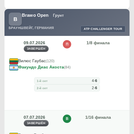
Brawo Open
Грунт
B
БРАУНШВЕЙГ, ГЕРМАНИЯ
ATP CHALLENGER TOUR
09.07.2026
1/8 финала
П
ЗАВЕРШЁН
Вилюс Гаубас
(120)
Факундо Диас Акоста
(84)
4
-
6
1-й сет
2
-
6
2-й сет
07.07.2026
1/16 финала
В
ЗАВЕРШЁН