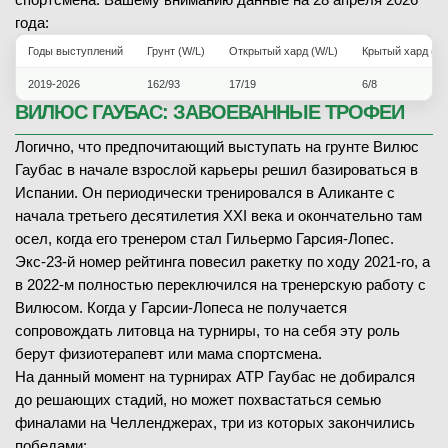
года:
Годы выступлений
Грунт (W/L)
Открытый хард (W/L)
Крытый хард (W/
2019-2026
162/93
17/19
6/8
ВИЛЮС ГАУБАС: ЗАВОЕВАННЫЕ ТРОФЕИ
Логично, что предпочитающий выступать на грунте Вилюс
Гаубас в начале взрослой карьеры решил базироваться в
Испании. Он периодически тренировался в Аликанте с
начала третьего десятилетия XXI века и окончательно там
осел, когда его тренером стал Гильермо Гарсия-Лопес.
Экс-23-й номер рейтинга повесил ракетку по ходу 2021-го, а
в 2022-м полностью переключился на тренерскую работу с
Вилюсом. Когда у Гарсии-Лопеса не получается
сопровождать литовца на турниры, то на себя эту роль
берут физиотерапевт или мама спортсмена.
На данный момент на турнирах ATP Гаубас не добирался
до решающих стадий, но может похвастаться семью
финалами на Челленджерах, три из которых закончились
победами: