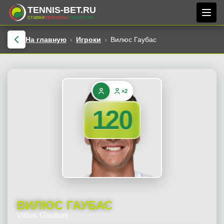
TENNIS-BET.RU
ставки
прогнозы
стратегии
На главную
Игроки
Вилюс Гаубас
×2
120
ВИЛЮС ГАУБАС
Vilius Gaubas