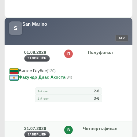
San Marino
S
ATP
01.08.2026
Полуфинал
П
ЗАВЕРШЁН
Вилюс Гаубас
(120)
Факундо Диас Акоста
(84)
2
-
6
1-й сет
3
-
6
2-й сет
31.07.2026
Четвертьфинал
В
ЗАВЕРШЁН