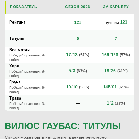
ПОКАЗАТЕЛЬ
СЕЗОН 2026
ЗА КАРЬЕРУ
121
Рейтинг
121
лучший
Титулы
0
7
Все матчи
17
/
13
169
/
126
(57%)
(57%)
Победы/поражения, %
побед
Хард
5
/
3
18
/
26
(63%)
(41%)
Победы/поражения, %
побед
Грунт
10
/
10
145
/
91
(50%)
(61%)
Победы/поражения, %
побед
Трава
—
1
/
2
(33%)
Победы/поражения, %
побед
ВИЛЮС ГАУБАС: ТИТУЛЫ
Список может быть неполным, данные регулярно