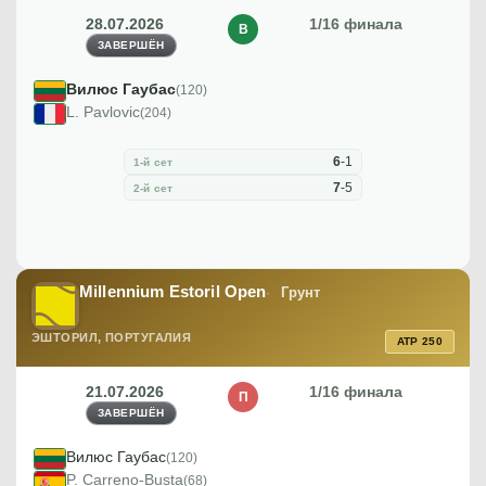
28.07.2026
1/16 финала
В
ЗАВЕРШЁН
Вилюс Гаубас
(120)
L. Pavlovic
(204)
6
-
1
1-й сет
7
-
5
2-й сет
Millennium Estoril Open
Грунт
ЭШТОРИЛ, ПОРТУГАЛИЯ
ATP 250
21.07.2026
1/16 финала
П
ЗАВЕРШЁН
Вилюс Гаубас
(120)
P. Carreno-Busta
(68)