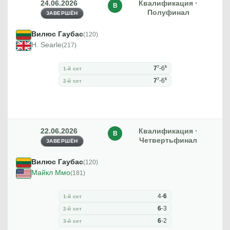
24.06.2026
Квалификация ·
В
Полуфинал
ЗАВЕРШЁН
Вилюс Гаубас
(120)
H. Searle
(217)
7
5
7
-
6
1-й сет
7
5
7
-
6
2-й сет
22.06.2026
Квалификация ·
В
Четвертьфинал
ЗАВЕРШЁН
Вилюс Гаубас
(120)
Майкл Ммо
(181)
4
-
6
1-й сет
6
-
3
2-й сет
6
-
2
3-й сет