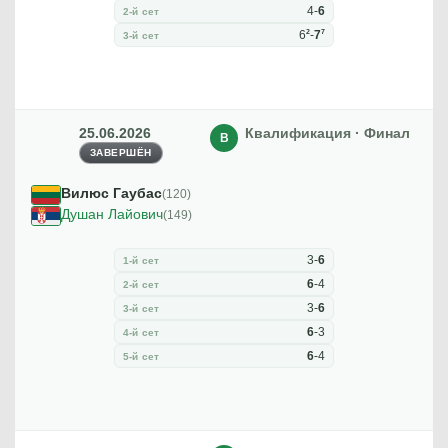
4
-
6
2-й сет
2
7
6
-
7
3-й сет
25.06.2026
Квалификация · Финал
В
ЗАВЕРШЁН
Вилюс Гаубас
(120)
Душан Лайович
(149)
3
-
6
1-й сет
6
-
4
2-й сет
3
-
6
3-й сет
6
-
3
4-й сет
6
-
4
5-й сет