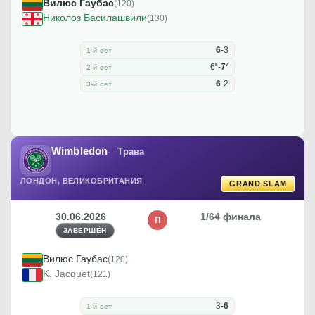
Вилюс Гаубас
(120)
Николоз Басилашвили
(130)
6
-
3
1-й сет
5
7
6
-
7
2-й сет
6
-
2
3-й сет
Wimbledon
Трава
ЛОНДОН, ВЕЛИКОБРИТАНИЯ
GRAND SLAM
30.06.2026
1/64 финала
П
ЗАВЕРШЁН
Вилюс Гаубас
(120)
K. Jacquet
(121)
3
-
6
1-й сет