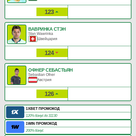
123
517
Рейтинг:
Очки:
ВАВРИНКА СТЭН
Stan Wawrinka
Швейцария
124
513
Рейтинг:
Очки:
ОФНЕР СЕБАСТЬЯН
Sebastian Ofner
Австрия
126
505
Рейтинг:
Очки:
1XBET ПРОМОКОД
120% бонус до 31130
1WIN ПРОМОКОД
200% бонус