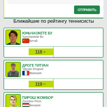
ОТПРАВИТЬ
Ближайшие по рейтингу теннисисты
ЮНЬЧАОКЕТЕ БУ
Yunchaokete Bu
Китай
118
546
Рейтинг:
Очки:
ДРОГЕ ТИТУАН
Titouan Droguet
Франция
119
532
Рейтинг:
Очки:
ПИРОШ ЖОМБОР
Zsombor Piros
Венгрия