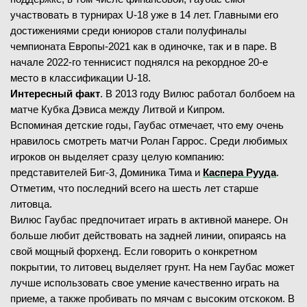
участвовать в турнирах U-18 уже в 14 лет. Главными его
достижениями среди юниоров стали полуфиналы
чемпионата Европы-2021 как в одиночке, так и в паре. В
начале 2022-го теннисист поднялся на рекордное 20-е
место в классификации U-18.
Интересный факт
. В 2013 году Вилюс работал болбоем на
матче Кубка Дэвиса между Литвой и Кипром.
Вспоминая детские годы, Гаубас отмечает, что ему очень
нравилось смотреть матчи Ролан Гаррос. Среди любимых
игроков он выделяет сразу целую компанию:
представителей Биг-3, Доминика Тима и
Каспера Рууда
.
Отметим, что последний всего на шесть лет старше
литовца.
Вилюс Гаубас предпочитает играть в активной манере. Он
больше любит действовать на задней линии, опираясь на
свой мощный форхенд. Если говорить о конкретном
покрытии, то литовец выделяет грунт. На нем Гаубас может
лучше использовать свое умение качественно играть на
приеме, а также пробивать по мячам с высоким отскоком. В