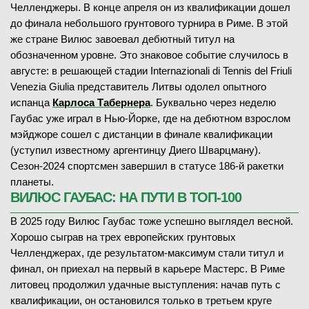
Челленджеры. В конце апреля он из квалификации дошел
до финала небольшого грунтового турнира в Риме. В этой
же стране Вилюс завоевал дебютный титул на
обозначенном уровне. Это знаковое событие случилось в
августе: в решающей стадии Internazionali di Tennis del Friuli
Venezia Giulia представитель Литвы одолел опытного
испанца
Карлоса Табернера
. Буквально через неделю
Гаубас уже играл в Нью-Йорке, где на дебютном взрослом
мэйджоре сошел с дистанции в финале квалификации
(уступил известному аргентинцу Диего Шварцману).
Сезон-2024 спортсмен завершил в статусе 186-й ракетки
планеты.
ВИЛЮС ГАУБАС: НА ПУТИ В ТОП-100
В 2025 году Вилюс Гаубас тоже успешно выглядел весной.
Хорошо сыграв на трех европейских грунтовых
Челленджерах, где результатом-максимум стали титул и
финал, он приехал на первый в карьере Мастерс. В Риме
литовец продолжил удачные выступления: начав путь с
квалификации, он остановился только в третьем круге