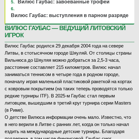
Вилюс Гаубас: завоеванные трофеи
Вилюс Гаубас: выступления в парном разряде
ВИЛЮС ГАУБАС — ВЕДУЩИЙ ЛИТОВСКИЙ
ИГРОК
Вилюс Гаубас родился 29 декабря 2004 года на севере
Литвы, в стотысячном городе Шяуляй. От столицы страны
Вильнюса до Шяуляя можно добраться за 2,5-3 часа,
расстояние составляет 215 километров. Вилюс начал
заниматься теннисом в четыре года в родном городе,
поначалу играя маленькой пластиковой ракеткой на кортах
с ковровым покрытием (на таких теперь проводятся только
редкие турниры ITF). В 2025-м Гаубас стал первым
литовцем, вышедшим в третий круг турнира серии Masters
(в Риме).
О детстве Вилюса информации очень мало. Известно, что
в него верили в Литве с ранних лет, когда он только начал
ездить на международные детские турниры. Благодаря
поддержке, в том числе финансовой, Гаубас смог