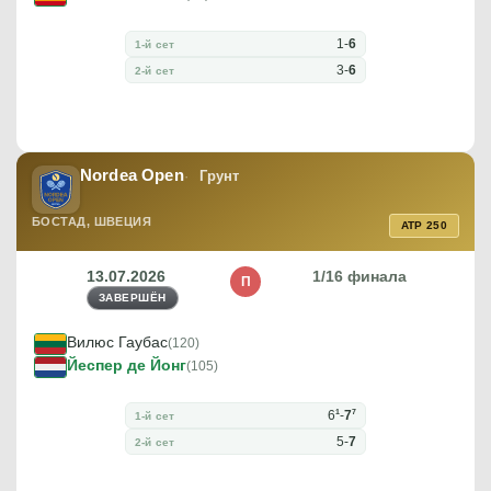
1
-
6
1-й сет
3
-
6
2-й сет
Nordea Open
Грунт
БОСТАД, ШВЕЦИЯ
ATP 250
13.07.2026
1/16 финала
П
ЗАВЕРШЁН
Вилюс Гаубас
(120)
Йеспер де Йонг
(105)
1
7
6
-
7
1-й сет
5
-
7
2-й сет