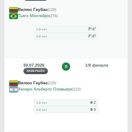
Вилюс Гаубас
(120)
Тьяго Монтейро
(276)
9
7
7
-
6
1-й сет
7
5
7
-
6
2-й сет
30.07.2026
1/8 финала
В
ЗАВЕРШЁН
Вилюс Гаубас
(120)
Хенаро Альберто Оливьери
(223)
6
-
2
1-й сет
6
-
3
2-й сет