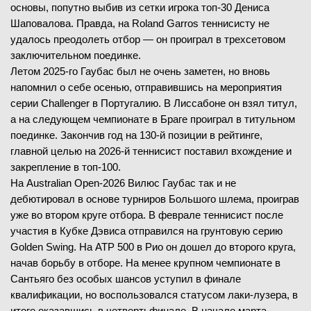
основы, попутно выбив из сетки игрока топ-30 Дениса
Шаповалова. Правда, на Roland Garros теннисисту не
удалось преодолеть отбор — он проиграл в трехсетовом
заключительном поединке.
Летом 2025-го Гаубас был не очень заметен, но вновь
напомнил о себе осенью, отправившись на мероприятия
серии Challenger в Португалию. В Лиссабоне он взял титул,
а на следующем чемпионате в Браге проиграл в титульном
поединке. Закончив год на 130-й позиции в рейтинге,
главной целью на 2026-й теннисист поставил вхождение и
закрепление в топ-100.
На Australian Open-2026 Вилюс Гаубас так и не
дебютировал в основе турниров Большого шлема, проиграв
уже во втором круге отбора. В феврале теннисист после
участия в Кубке Дэвиса отправился на грунтовую серию
Golden Swing. На ATP 500 в Рио он дошел до второго круга,
начав борьбу в отборе. На менее крупном чемпионате в
Сантьяго без особых шансов уступил в финале
квалификации, но воспользовался статусом лаки-лузера, в
итоге оказавшись в четвертьфинале. В начале марта