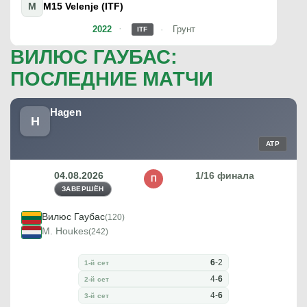
M
M15 Velenje (ITF)
2022
Грунт
ITF
ВИЛЮС ГАУБАС:
ПОСЛЕДНИЕ МАТЧИ
Hagen
H
ATP
04.08.2026
1/16 финала
П
ЗАВЕРШЁН
Вилюс Гаубас
(120)
M. Houkes
(242)
6
-
2
1-й сет
4
-
6
2-й сет
4
-
6
3-й сет