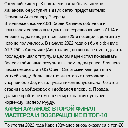
Олимпийских игр. К сожалению для болельщиков
Хачанова, он уступил в двух сетах представителю
Германии Александру Звереву.
В концовке сезона-2021 Карен Хачанов собрался и
попытался хорошо выступить на соревнованиях в США и
Европе, однако подняться выше 29-й позиции в рейтинге у
него не получилось. В начале 2022 года он был в финале
ATP 250 в Аделаиде (Австралия), но вновь не смог сделать
последний шаг к титулу. В целом Карен стал показывать
более стабильные результаты, чем годом ранее. Для него
пиком сезона стал US Open. Спортсмен выиграл пять
матчей кряду, большинство из которых проходили в
упорной борьбе, и стал участником полуфинала. До этой
стадии на мэйджорах он добрался впервые. Правда,
дальше пройти не смог, в четырех партиях уступив
норвежцу Касперу Рууду.
КАРЕН ХАЧАНОВ: ВТОРОЙ ФИНАЛ
МАСТЕРСА И ВОЗВРАЩЕНИЕ В ТОП-10
По итогам 2022 года Карен Хачанов вновь оказался в топ-20