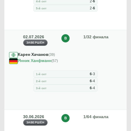
2
-
6
4-й сет
2
-
6
5-й сет
02.07.2026
1/32 финала
В
ЗАВЕРШЁН
Карен Хачанов
(39)
Янник Ханфманн
(57)
6
-
3
1-й сет
6
-
4
2-й сет
6
-
4
3-й сет
30.06.2026
1/64 финала
В
ЗАВЕРШЁН