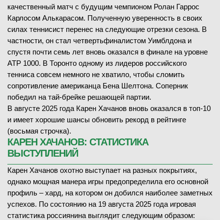
качественный матч с будущим чемпионом Ролан Гаррос
Карлосом Алькарасом. Полученную уверенность в своих
силах теннисист перенес на следующие отрезки сезона. В
частности, он стал четвертьфиналистом Уимблдона и
спустя почти семь лет вновь оказался в финале на уровне
ATP 1000. В Торонто одному из лидеров российского
тенниса совсем немного не хватило, чтобы сломить
сопротивление американца Бена Шелтона. Соперник
победил на тай-брейке решающей партии.
В августе 2025 года Карен Хачанов вновь оказался в топ-10
и имеет хорошие шансы обновить рекорд в рейтинге
(восьмая строчка).
КАРЕН ХАЧАНОВ: СТАТИСТИКА
ВЫСТУПЛЕНИЙ
Карен Хачанов охотно выступает на разных покрытиях,
однако мощная манера игры предопределила его основной
профиль – хард, на котором он добился наиболее заметных
успехов. По состоянию на 19 августа 2025 года игровая
статистика россиянина выглядит следующим образом: