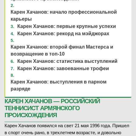
Карен Хачанов: начало профессиональной
карьеры
Карен Хачанов: первые крупные успехи
Карен Хачанов: рекорд на мэйджорах
Карен Хачанов: второй финал Мастерса и
возвращение в топ-10
Карен Хачанов: статистика выступлений
Карен Хачанов: завоеванные трофеи
Карен Хачанов: выступления в парном
разряде
КАРЕН ХАЧАНОВ — РОССИЙСКИЙ
ТЕННИСИСТ АРМЯНСКОГО
ПРОИСХОЖДЕНИЯ
Карен Хачанов появился на свет 21 мая 1996 года. Пришел
в спорт очень рано, в трехлетнем возрасте, и довольно