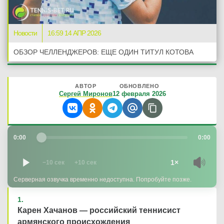
Новости
16:59 14 АПР 2026
ОБЗОР ЧЕЛЛЕНДЖЕРОВ: ЕЩЕ ОДИН ТИТУЛ КОТОВА
АВТОР
ОБНОВЛЕНО
Сергей Миронов
12 февраля 2026
0:00
0:00
1×
−10 сек
+10 сек
Серверная озвучка временно недоступна. Попробуйте позже.
Карен Хачанов — российский теннисист
армянского происхождения