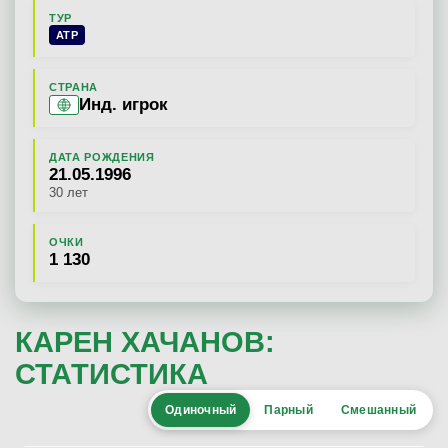
ТУР
ATP
СТРАНА
Инд. игрок
ДАТА РОЖДЕНИЯ
21.05.1996
30 лет
ОЧКИ
1 130
КАРЕН ХАЧАНОВ:
СТАТИСТИКА
Одиночный
Парный
Смешанный