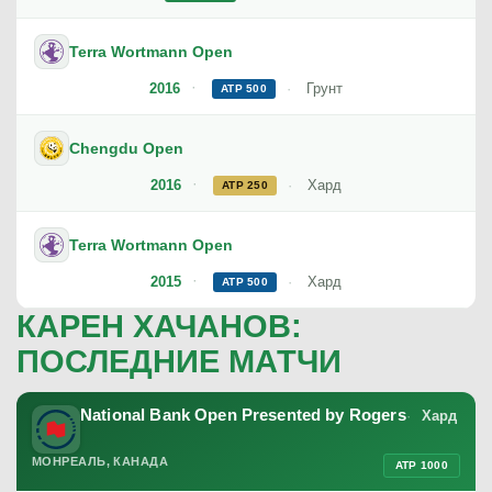
Terra Wortmann Open
2016
Грунт
ATP 500
Chengdu Open
2016
Хард
ATP 250
Terra Wortmann Open
2015
Хард
ATP 500
КАРЕН ХАЧАНОВ:
ПОСЛЕДНИЕ МАТЧИ
National Bank Open Presented by Rogers
Хард
МОНРЕАЛЬ, КАНАДА
ATP 1000