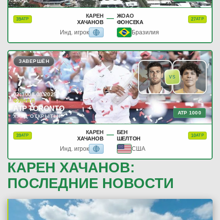
КАРЕН
ЖОАО
—
39
27
ATP
ATP
ХАЧАНОВ
ФОНСЕКА
Инд. игрок
Бразилия
ЗАВЕРШЁН
VS
02:30
08.08.2025
ФИНАЛ
ATP TORONTO
ATP 1000
ХАРД ОТКРЫТЫЙ
КАРЕН
БЕН
—
39
10
ATP
ATP
ХАЧАНОВ
ШЕЛТОН
Инд. игрок
США
КАРЕН ХАЧАНОВ:
ПОСЛЕДНИЕ НОВОСТИ