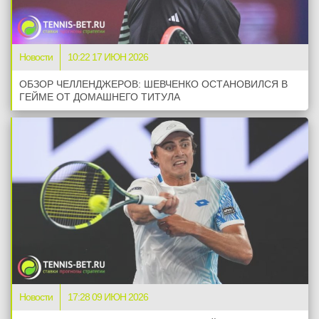
Новости
10:22 17 ИЮН 2026
ОБЗОР ЧЕЛЛЕНДЖЕРОВ: ШЕВЧЕНКО ОСТАНОВИЛСЯ В
ГЕЙМЕ ОТ ДОМАШНЕГО ТИТУЛА
Новости
17:28 09 ИЮН 2026