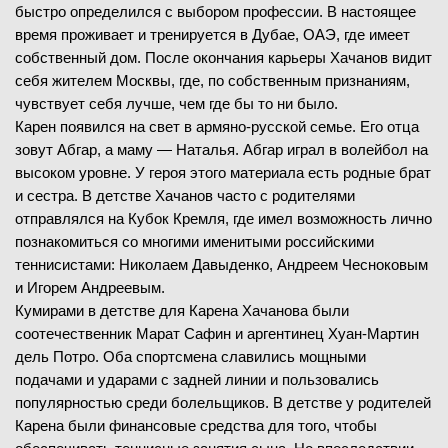
быстро определился с выбором профессии. В настоящее
время проживает и тренируется в Дубае, ОАЭ, где имеет
собственный дом. После окончания карьеры Хачанов видит
себя жителем Москвы, где, по собственным признаниям,
чувствует себя лучше, чем где бы то ни было.
Карен появился на свет в армяно-русской семье. Его отца
зовут Абгар, а маму — Наталья. Абгар играл в волейбол на
высоком уровне. У героя этого материала есть родные брат
и сестра. В детстве Хачанов часто с родителями
отправлялся на Кубок Кремля, где имел возможность лично
познакомиться со многими именитыми российскими
теннисистами: Николаем Давыденко, Андреем Чесноковым
и Игорем Андреевым.
Кумирами в детстве для Карена Хачанова были
соотечественник Марат Сафин и аргентинец Хуан-Мартин
дель Потро. Оба спортсмена славились мощными
подачами и ударами с задней линии и пользовались
популярностью среди болельщиков. В детстве у родителей
Карена были финансовые средства для того, чтобы