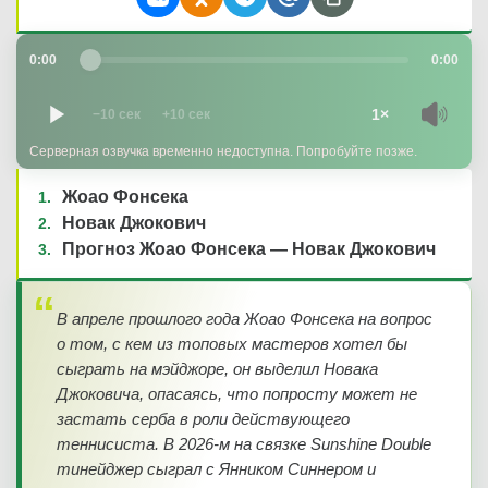
0:00
0:00
1×
−10 сек
+10 сек
Серверная озвучка временно недоступна. Попробуйте позже.
Жоао Фонсека
Новак Джокович
Прогноз Жоао Фонсека — Новак Джокович
В апреле прошлого года Жоао Фонсека на вопрос
о том, с кем из топовых мастеров хотел бы
сыграть на мэйджоре, он выделил Новака
Джоковича, опасаясь, что попросту может не
застать серба в роли действующего
теннисиста. В 2026-м на связке Sunshine Double
тинейджер сыграл с Янником Синнером и