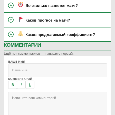
Во сколько начнется матч?
Каков прогноз на матч?
Каков предлагаемый коэффициент?
КОММЕНТАРИИ
Ещё нет комментариев — напишите первый.
ВАШЕ ИМЯ
КОММЕНТАРИЙ
B
I
U