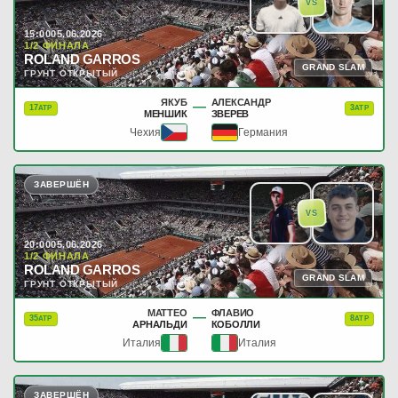
VS
15:00
05.06.2026
1/2 ФИНАЛА
ROLAND GARROS
GRAND SLAM
ГРУНТ ОТКРЫТЫЙ
ЯКУБ
АЛЕКСАНДР
—
17
3
ATP
ATP
МЕНШИК
ЗВЕРЕВ
Чехия
Германия
ЗАВЕРШЁН
VS
20:00
05.06.2026
1/2 ФИНАЛА
ROLAND GARROS
GRAND SLAM
ГРУНТ ОТКРЫТЫЙ
МАТТЕО
ФЛАВИО
—
35
8
ATP
ATP
АРНАЛЬДИ
КОБОЛЛИ
Италия
Италия
ЗАВЕРШЁН