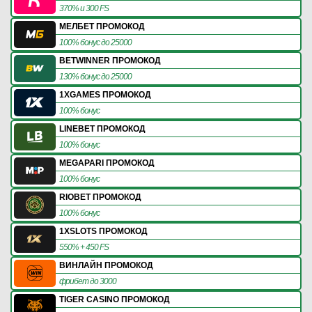
370% и 300 FS
МЕЛБЕТ ПРОМОКОД
100% бонус до 25000
BETWINNER ПРОМОКОД
130% бонус до 25000
1XGAMES ПРОМОКОД
100% бонус
LINEBET ПРОМОКОД
100% бонус
MEGAPARI ПРОМОКОД
100% бонус
RIOBET ПРОМОКОД
100% бонус
1XSLOTS ПРОМОКОД
550% + 450 FS
ВИНЛАЙН ПРОМОКОД
фрибет до 3000
TIGER CASINO ПРОМОКОД