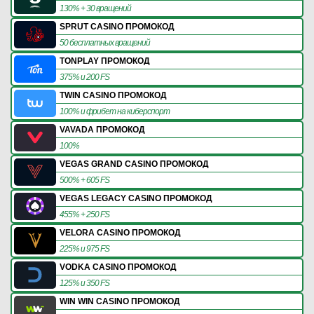
130% + 30 вращений
SPRUT CASINO ПРОМОКОД
50 бесплатных вращений
TONPLAY ПРОМОКОД
375% и 200 FS
TWIN CASINO ПРОМОКОД
100% и фрибет на киберспорт
VAVADA ПРОМОКОД
100%
VEGAS GRAND CASINO ПРОМОКОД
500% + 605 FS
VEGAS LEGACY CASINO ПРОМОКОД
455% + 250 FS
VELORA CASINO ПРОМОКОД
225% и 975 FS
VODKA CASINO ПРОМОКОД
125% и 350 FS
WIN WIN CASINO ПРОМОКОД