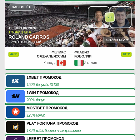
ЗАВЕРШЁН
VS
15:00
03.06.2026
1/4 ФИНАЛА
ROLAND GARROS
GRAND SLAM
ГРУНТ ОТКРЫТЫЙ
ФЕЛИКС
ФЛАВИО
—
4
8
ATP
ATP
ОЖЕ-АЛЬЯССИМ
КОБОЛЛИ
Канада
Италия
1XBET ПРОМОКОД
120% бонус до 31130
1WIN ПРОМОКОД
200% бонус
MOSTBET ПРОМОКОД
125% бонус
PLAY FORTUNA ПРОМОКОД
175% и 250 бесплатных вращений
LEEBET ПРОМОКОД