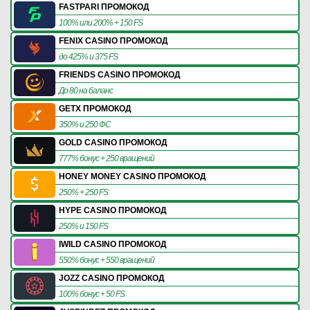
FASTPARI ПРОМОКОД
100% или 200% + 150 FS
FENIX CASINO ПРОМОКОД
до 425% и 375 FS
FRIENDS CASINO ПРОМОКОД
До 80 на баланс
GETX ПРОМОКОД
350% и 250 ФС
GOLD CASINO ПРОМОКОД
777% бонус + 250 вращений
HONEY MONEY CASINO ПРОМОКОД
250% + 250 FS
HYPE CASINO ПРОМОКОД
250% и 150 FS
IWILD CASINO ПРОМОКОД
550% бонус + 550 вращений
JOZZ CASINO ПРОМОКОД
100% бонус + 50 FS