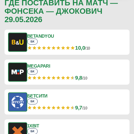
ГДЕ ПОСТАВИТЬ НА МАТЧ —
ФОНСЕКА — ДЖОКОВИЧ
29.05.2026
BETANDYOU
БК
10,0
/10
MEGAPARI
БК
9,8
/10
БЕТСИТИ
БК
9,7
/10
1XBIT
БК