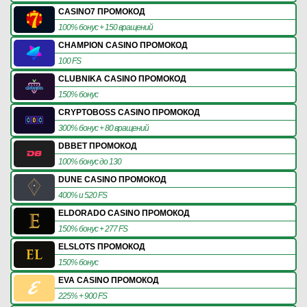
CASINO7 ПРОМОКОД
100% бонус + 150 вращений
CHAMPION CASINO ПРОМОКОД
100 FS
CLUBNIKA CASINO ПРОМОКОД
150% бонус
CRYPTOBOSS CASINO ПРОМОКОД
300% бонус + 80 вращений
DBBET ПРОМОКОД
100% бонус до 130
DUNE CASINO ПРОМОКОД
400% и 520 FS
ELDORADO CASINO ПРОМОКОД
150% бонус + 277 FS
ELSLOTS ПРОМОКОД
150% бонус
EVA CASINO ПРОМОКОД
225% + 900 FS