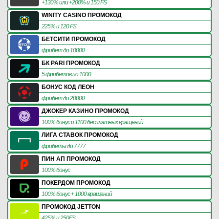
+130% или +200% и 150 FS
WINITY CASINO ПРОМОКОД
225% и 120 FS
БЕТСИТИ ПРОМОКОД
фрибет до 10000
БК PARI ПРОМОКОД
5 фрибетов по 1000
БОНУС КОД ЛЕОН
фрибет до 20000
ДЖОКЕР КАЗИНО ПРОМОКОД
100% бонус и 1100 бесплатных вращений
ЛИГА СТАВОК ПРОМОКОД
фрибеты до 7777
ПИН АП ПРОМОКОД
100% бонус
ПОКЕРДОМ ПРОМОКОД
100% бонус + 1000 вращений
ПРОМОКОД JETTON
425% и 250FS