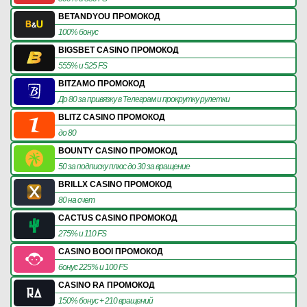
BETANDYOU ПРОМОКОД
100% бонус
BIGSBET CASINO ПРОМОКОД
555% и 525 FS
BITZAMO ПРОМОКОД
До 80 за привязку в Телеграм и прокрутку рулетки
BLITZ CASINO ПРОМОКОД
до 80
BOUNTY CASINO ПРОМОКОД
50 за подписку плюс до 30 за вращение
BRILLX CASINO ПРОМОКОД
80 на счет
CACTUS CASINO ПРОМОКОД
275% и 110 FS
CASINO BOOI ПРОМОКОД
бонус 225% и 100 FS
CASINO RA ПРОМОКОД
150% бонус + 210 вращений