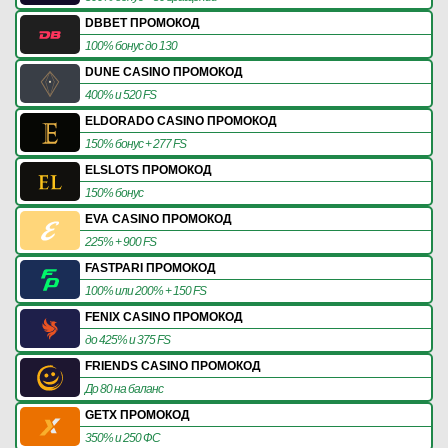
DBBET ПРОМОКОД
100% бонус до 130
DUNE CASINO ПРОМОКОД
400% и 520 FS
ELDORADO CASINO ПРОМОКОД
150% бонус + 277 FS
ELSLOTS ПРОМОКОД
150% бонус
EVA CASINO ПРОМОКОД
225% + 900 FS
FASTPARI ПРОМОКОД
100% или 200% + 150 FS
FENIX CASINO ПРОМОКОД
до 425% и 375 FS
FRIENDS CASINO ПРОМОКОД
До 80 на баланс
GETX ПРОМОКОД
350% и 250 ФС