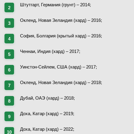
Штутгарт, Германия (грунт) – 2014;
Окленд, Новая Зеландия (хард) – 2016;
София, Болгария (крытый хард) – 2016;
Ченнаи, Индия (хард) – 2017;
Уинстон-Сейлем, США (хард) – 2017;
Окленд, Новая Зеландия (хард) – 2018;
Дубай, ОАЭ (хард) – 2018;
Доха, Катар (хард) – 2019;
Доха, Катар (хард) – 2022;