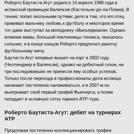
Роберто Баутиста-Агут родился 14 апреля 1988 года в
испанской провинции Валенсия (Кастельон-де-ла-Плана). В
теннис попал окольными путями: дело в том, что его отец
прививал мальчику любовь к футболу и некоторое время
тот даже выступал за молодежку «Вильярреала». Однако
влияние мамы, большой поклонницы тенниса, оказалось
сильнее, и в конце концов Роберто предпочел ракетку
футбольному мячу.
Баутиста-Агут впервые вышел на корт в 2002 году
(Челленджер в Валенсии), однако ни дебютный сезон, ни
три последовавших не принесли ему особых успехов.
Только после перехода в профессионалы дела испанца
начинают постепенно налаживаться, и в 2007-м он
выигрывает свой первый трофей Фьючерса, а позже
попадает в основную сетку парного ATP-тура.
Роберто Баутиста-Агут: дебют на турнирах
ATP
Продолжая постепенно коллекционировать трофеи