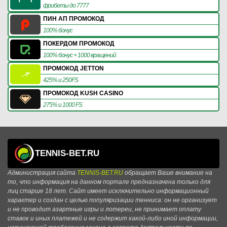
фрибеты до 7777
ПИН АП ПРОМОКОД
100% бонус
ПОКЕРДОМ ПРОМОКОД
100% бонус + 1000 вращений
ПРОМОКОД JETTON
425% и 250FS
ПРОМОКОД KUSH CASINO
275% и 1000 FS
TENNIS-BET.RU
Администрация сайта
TENNIS-BET.RU
обращает Ваше внимание на
то, что информация на данном портале предназначена только для
лиц старше 18 лет. Сайт имеет исключительно информационный
характер и создан с целью популяризации тенниса: он не организует
и не проводит азартные игры и лотереи, не принимает оплату
ставок и иных платежей и не содержит какой-либо иной информации,