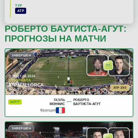
ТУР
ATP
РОБЕРТО БАУТИСТА-АГУТ:
ПРОГНОЗЫ НА МАТЧИ
ЗАВЕРШЁН
VS
11:00
27.06.2024
1/4 ФИНАЛА
ATP MALLORCA
ATP 250
ТРАВА
ГАЭЛЬ
РОБЕРТО
—
347
ATP
МОНФИС
БАУТИСТА-АГУТ
Франция
ЗАВЕРШЁН