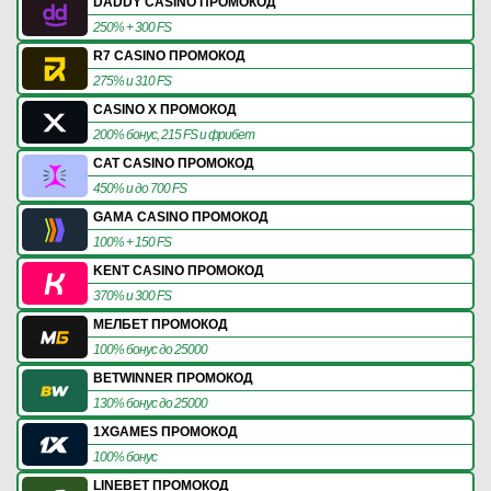
DADDY CASINO ПРОМОКОД
250% + 300 FS
R7 CASINO ПРОМОКОД
275% и 310 FS
CASINO X ПРОМОКОД
200% бонус, 215 FS и фрибет
CAT CASINO ПРОМОКОД
450% и до 700 FS
GAMA CASINO ПРОМОКОД
100% + 150 FS
KENT CASINO ПРОМОКОД
370% и 300 FS
МЕЛБЕТ ПРОМОКОД
100% бонус до 25000
BETWINNER ПРОМОКОД
130% бонус до 25000
1XGAMES ПРОМОКОД
100% бонус
LINEBET ПРОМОКОД