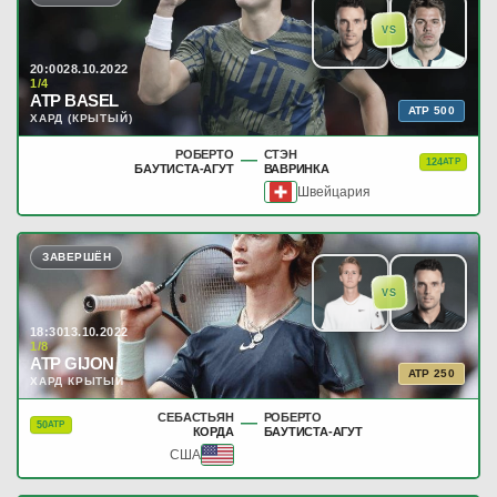
VS
20:00
28.10.2022
1/4
ATP BASEL
ATP 500
ХАРД (КРЫТЫЙ)
РОБЕРТО
СТЭН
—
124
ATP
БАУТИСТА-АГУТ
ВАВРИНКА
Швейцария
ЗАВЕРШЁН
VS
18:30
13.10.2022
1/8
ATP GIJON
ATP 250
ХАРД КРЫТЫЙ
СЕБАСТЬЯН
РОБЕРТО
—
50
ATP
КОРДА
БАУТИСТА-АГУТ
США