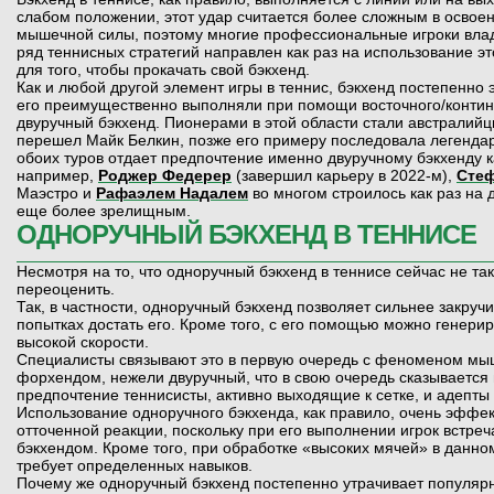
слабом положении, этот удар считается более сложным в освое
мышечной силы, поэтому многие профессиональные игроки влад
ряд теннисных стратегий направлен как раз на использование э
для того, чтобы прокачать свой бэкхенд.
Как и любой другой элемент игры в теннис, бэкхенд постепенно
его преимущественно выполняли при помощи восточного/контине
двуручный бэкхенд. Пионерами в этой области стали австралий
перешел Майк Белкин, позже его примеру последовала легенда
обоих туров отдает предпочтение именно двуручному бэкхенду к
например,
Роджер Федерер
(завершил карьеру в 2022-м),
Стеф
Маэстро и
Рафаэлем Надалем
во многом строилось как раз на
еще более зрелищным.
ОДНОРУЧНЫЙ БЭКХЕНД В ТЕННИСЕ
Несмотря на то, что одноручный бэкхенд в теннисе сейчас не та
переоценить.
Так, в частности, одноручный бэкхенд позволяет сильнее закруч
попытках достать его. Кроме того, с его помощью можно генер
высокой скорости.
Специалисты связывают это в первую очередь с феноменом мыше
форхендом, нежели двуручный, что в свою очередь сказывается 
предпочтение теннисисты, активно выходящие к сетке, и адепты 
Использование одноручного бэкхенда, как правило, очень эффек
отточенной реакции, поскольку при его выполнении игрок встреча
бэкхендом. Кроме того, при обработке «высоких мячей» в данно
требует определенных навыков.
Почему же одноручный бэкхенд постепенно утрачивает популярн