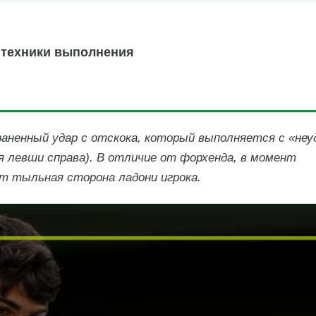
 техники выполнения
раненный удар с отскока, который выполняется с «неу
я левши справа). В отличие от форхенда, в момент
ит тыльная сторона ладони игрока.