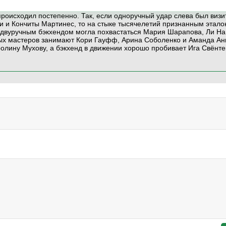
происходил постепенно. Так, если одноручный удар слева был визи
 и Кончиты Мартинес, то на стыке тысячелетий признанным этало
 двуручным бэкхендом могла похвастаться Мария Шарапова, Ли На
ных мастеров занимают Кори Гауфф, Арина Соболенко и Аманда Ан
олину Мухову, а бэкхенд в движении хорошо пробивает Ига Свёнте