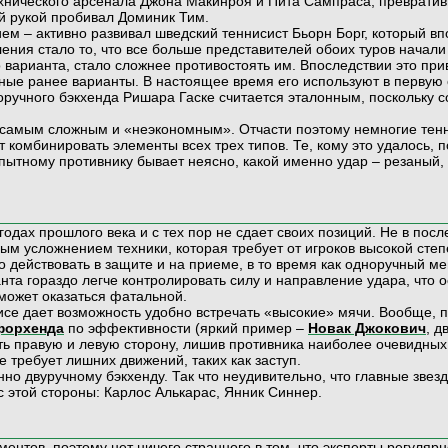
ехнического арсенала Джона Макинроя и Пита Сампраса, превратив
й рукой пробивал Доминик Тим.
ем – активно развивал шведский теннисист Бьорн Борг, который в
ения стало то, что все больше представителей обоих туров начали
варианта, стало сложнее противостоять им. Впоследствии это прив
ные ранее варианты. В настоящее время его используют в первую
оручного бэкхенда Ришара Гаске считается эталонным, поскольку 
не самым сложным и «неэкономным». Отчасти поэтому немногие тен
комбинировать элементы всех трех типов. Те, кому это удалось, 
ытному противнику бывает неясно, какой именно удар – резаный, 
годах прошлого века и с тех пор не сдает своих позиций. Не в по
м усложнением техники, которая требует от игроков высокой степ
о действовать в защите и на приеме, в то время как одноручный м
та гораздо легче контролировать силу и направление удара, что 
 может оказаться фатальной.
ннисе дает возможность удобно встречать «высокие» мячи. Вообще,
форхенда
по эффективности (яркий пример –
Новак Джокович
, д
ть правую и левую сторону, лишив противника наиболее очевидных
 требует лишних движений, таких как заступ.
но двуручному бэкхенду. Так что неудивительно, что главные звезд
с этой стороны: Карлос Алькарас, Янник Синнер.
ентов, поэтому нет ничего странного в том, что эксперты регуляр