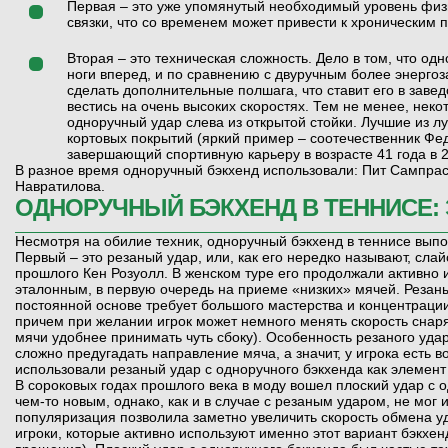
Первая – это уже упомянутый необходимый уровень физ
связки, что со временем может привести к хроническим 
Вторая – это техническая сложность. Дело в том, что од
ноги вперед, и по сравнению с двуручным более энергоз
сделать дополнительные полшага, что ставит его в зав
вестись на очень высоких скоростях. Тем не менее, нек
одноручный удар слева из открытой стойки. Лучшие из 
кортовых покрытий (яркий пример – соотечественник Фе
завершающий спортивную карьеру в возрасте 41 года в 2
В разное время одноручный бэкхенд использовали: Пит Сампра
Навратилова.
ОДНОРУЧНЫЙ БЭКХЕНД В ТЕННИСЕ
Несмотря на обилие техник, одноручный бэкхенд в теннисе вып
Первый – это резаный удар, или, как его нередко называют, сл
прошлого Кен Розуолл. В женском туре его продолжали активно 
эталонным, в первую очередь на приеме «низких» мячей. Резаны
постоянной основе требует большого мастерства и концентрации.
причем при желании игрок может немного менять скорость снаряд
мячи удобнее принимать чуть сбоку). Особенность резаного удар
сложно предугадать направление мяча, а значит, у игрока есть 
использовали резаный удар с одноручного бэкхенда как элемент
В сороковых годах прошлого века в моду вошел плоский удар с 
чем-то новым, однако, как и в случае с резаным ударом, не мог 
популяризация позволила заметно увеличить скорость обмена уда
игроки, которые активно используют именно этот вариант бэкхен