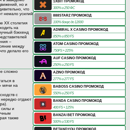
1XBIT ПРОМОКОД
движений, но и
300% и 250 ФС
ивительно, что
ют немало усилий
888STARZ ПРОМОКОД
100% бонус до 12000
ле ХХ столетия
ходить на
ADMIRAL X CASINO ПРОМОКОД
ручный бэкхенд
850% и 850 FS
редставителей
ения –
ATOM CASINO ПРОМОКОД
стояние между
что делало его
750FS + 225%
AUF CASINO ПРОМОКОД
250% и 250 FS
ые сложно
AZINO ПРОМОКОД
277% и 277 FS
гаться в
» мячи на
BABOSS CASINO ПРОМОКОД
550% и 250 FS
сходств с
у нередко отдают
BANDA CASINO ПРОМОКОД
ра).
400 FS + 125%
 силы и
ручным
BANZAI BET ПРОМОКОД
рая также
500% и 530 FS
BETANDYOU ПРОМОКОД