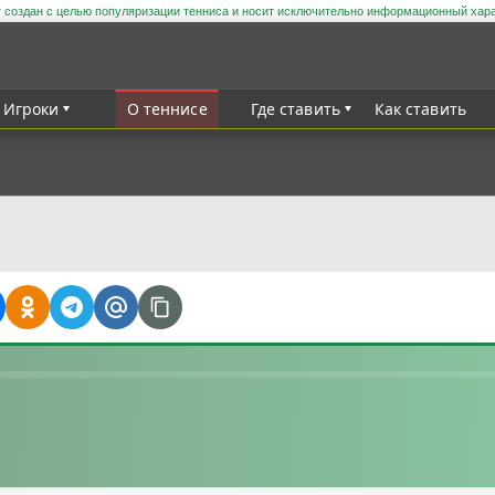
 создан с целью популяризации тенниса и носит исключительно информационный хар
Игроки
О теннисе
Где ставить
Как ставить