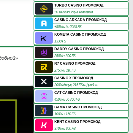
TURBO CASINO ПРОМОКОД
50 за подписку в Телеграм
CASINO ARKADA ПРОМОКОД
+50% и до 2025 FS
KOMETA CASINO ПРОМОКОД
1330 FS
DADDY CASINO ПРОМОКОД
250% + 300 FS
добной»
R7 CASINO ПРОМОКОД
275% и 310 FS
CASINO X ПРОМОКОД
200% бонус, 215 FS и фрибет
CAT CASINO ПРОМОКОД
450% и до 700 FS
GAMA CASINO ПРОМОКОД
100% + 150 FS
KENT CASINO ПРОМОКОД
370% и 300 FS