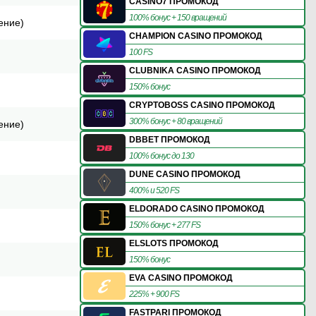
CASINO7 ПРОМОКОД
100% бонус + 150 вращений
ение)
CHAMPION CASINO ПРОМОКОД
100 FS
CLUBNIKA CASINO ПРОМОКОД
150% бонус
CRYPTOBOSS CASINO ПРОМОКОД
300% бонус + 80 вращений
ение)
DBBET ПРОМОКОД
100% бонус до 130
DUNE CASINO ПРОМОКОД
400% и 520 FS
ELDORADO CASINO ПРОМОКОД
150% бонус + 277 FS
ELSLOTS ПРОМОКОД
150% бонус
EVA CASINO ПРОМОКОД
225% + 900 FS
FASTPARI ПРОМОКОД