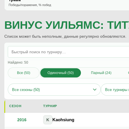
Победы/поражения, % побед
ВИНУС УИЛЬЯМС: ТИ
Список может быть неполным, данные регулярно обновляются.
Найдено: 50
Все (50)
Одиночный (50)
Парный (24)
Все сезоны (50)
Все турниры 
СЕЗОН
ТУРНИР
Kaohsiung
2016
K