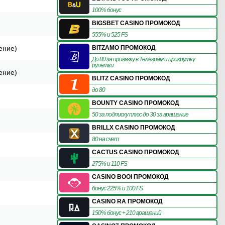
100% бонус
BIGSBET CASINO ПРОМОКОД
555% и 525 FS
ение)
BITZAMO ПРОМОКОД
До 80 за привязку в Телеграм и прокрутку
рулетки
ение)
BLITZ CASINO ПРОМОКОД
до 80
BOUNTY CASINO ПРОМОКОД
50 за подписку плюс до 30 за вращение
BRILLX CASINO ПРОМОКОД
80 на счет
CACTUS CASINO ПРОМОКОД
275% и 110 FS
CASINO BOOI ПРОМОКОД
бонус 225% и 100 FS
CASINO RA ПРОМОКОД
150% бонус + 210 вращений