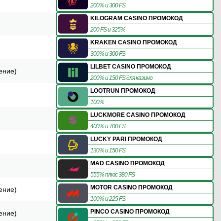
200% и 300 FS
KILOGRAM CASINO ПРОМОКОД
200 FS и 325%
KRAKEN CASINO ПРОМОКОД
300% и 300 FS
LILBET CASINO ПРОМОКОД
ение)
200% и 150 FS для казино
LOOTRUN ПРОМОКОД
100%
LUCKMORE CASINO ПРОМОКОД
400% и 700 FS
LUCKY PARI ПРОМОКОД
130% и 150 FS
MAD CASINO ПРОМОКОД
555% плюс 380 FS
MOTOR CASINO ПРОМОКОД
ение)
100% и 225 FS
PINCO CASINO ПРОМОКОД
ение)