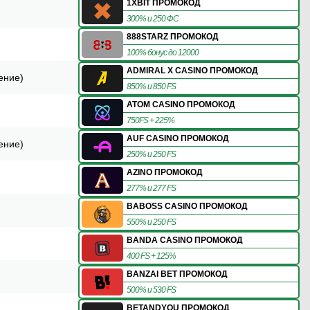
1XBIT ПРОМОКОД
300% и 250 ФС
888STARZ ПРОМОКОД
100% бонус до 12000
ADMIRAL X CASINO ПРОМОКОД
ение)
850% и 850 FS
ATOM CASINO ПРОМОКОД
750FS + 225%
AUF CASINO ПРОМОКОД
ение)
250% и 250 FS
AZINO ПРОМОКОД
277% и 277 FS
BABOSS CASINO ПРОМОКОД
550% и 250 FS
BANDA CASINO ПРОМОКОД
400 FS + 125%
BANZAI BET ПРОМОКОД
500% и 530 FS
BETANDYOU ПРОМОКОД