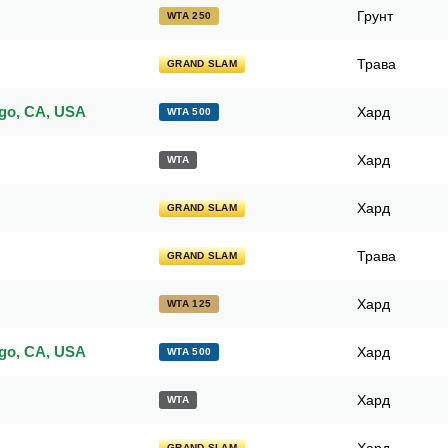
Грунт
WTA 250
Трава
GRAND SLAM
ego, CA, USA
Хард
WTA 500
Хард
WTA
Хард
GRAND SLAM
Трава
GRAND SLAM
Хард
WTA 125
ego, CA, USA
Хард
WTA 500
Хард
WTA
GRAND SLAM