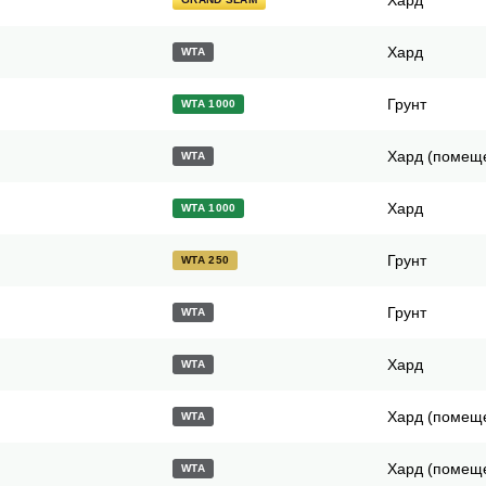
Хард
Хард
WTA
Грунт
WTA 1000
Хард (помещ
WTA
Хард
WTA 1000
Грунт
WTA 250
Грунт
WTA
Хард
WTA
Хард (помещ
WTA
Хард (помещ
WTA