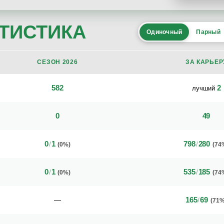
АТИСТИКА
Одиночный
Парный
СЕЗОН 2026
ЗА КАРЬЕР
582
2
лучший
0
49
0
1
798
280
/
/
(0%)
(74
0
1
535
185
/
/
(0%)
(74
165
69
—
/
(71%