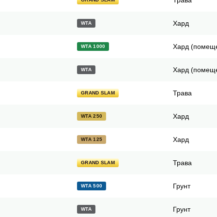
Трава
Хард
WTA
Хард (помещ
WTA 1000
Хард (помещ
WTA
Трава
GRAND SLAM
Хард
WTA 250
Хард
WTA 125
Трава
GRAND SLAM
Грунт
WTA 500
Грунт
WTA