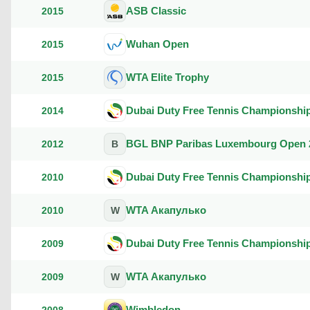
ASB Classic
2015
Wuhan Open
2015
WTA Elite Trophy
2015
Dubai Duty Free Tennis Championshi
2014
BGL BNP Paribas Luxembourg Open 
2012
B
Dubai Duty Free Tennis Championshi
2010
WTA Акапулько
2010
W
Dubai Duty Free Tennis Championshi
2009
WTA Акапулько
2009
W
Wimbledon