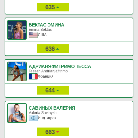
635
73
Рейтинг:
Очки:
БЕКТАС ЭМИНА
Emina Bektas
США
636
73
Рейтинг:
Очки:
АДРИАНЯФИТРИМО ТЕССА
Tessah Andrianjafitrimo
Франция
644
71
Рейтинг:
Очки:
САВИНЫХ ВАЛЕРИЯ
Valeria Savinykh
Инд. игрок
663
66
Рейтинг:
Очки: