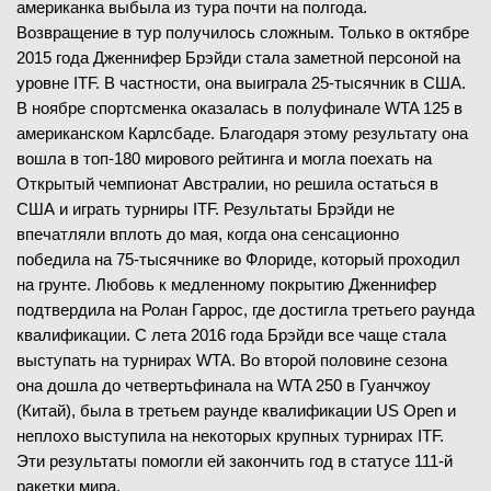
американка выбыла из тура почти на полгода.
Возвращение в тур получилось сложным. Только в октябре
2015 года Дженнифер Брэйди стала заметной персоной на
уровне ITF. В частности, она выиграла 25-тысячник в США.
В ноябре спортсменка оказалась в полуфинале WTA 125 в
американском Карлсбаде. Благодаря этому результату она
вошла в топ-180 мирового рейтинга и могла поехать на
Открытый чемпионат Австралии, но решила остаться в
США и играть турниры ITF. Результаты Брэйди не
впечатляли вплоть до мая, когда она сенсационно
победила на 75-тысячнике во Флориде, который проходил
на грунте. Любовь к медленному покрытию Дженнифер
подтвердила на Ролан Гаррос, где достигла третьего раунда
квалификации. С лета 2016 года Брэйди все чаще стала
выступать на турнирах WTA. Во второй половине сезона
она дошла до четвертьфинала на WTA 250 в Гуанчжоу
(Китай), была в третьем раунде квалификации US Open и
неплохо выступила на некоторых крупных турнирах ITF.
Эти результаты помогли ей закончить год в статусе 111-й
ракетки мира.