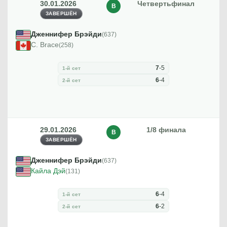
30.01.2026
Четвертьфинал
В
ЗАВЕРШЁН
Дженнифер Брэйди
(637)
C. Brace
(258)
7
-
5
1-й сет
6
-
4
2-й сет
29.01.2026
1/8 финала
В
ЗАВЕРШЁН
Дженнифер Брэйди
(637)
Кайла Дэй
(131)
6
-
4
1-й сет
6
-
2
2-й сет