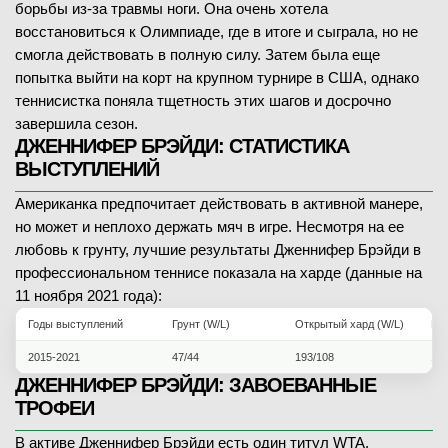
борьбы из-за травмы ноги. Она очень хотела
восстановиться к Олимпиаде, где в итоге и сыграла, но не
смогла действовать в полную силу. Затем была еще
попытка выйти на корт на крупном турнире в США, однако
теннисистка поняла тщетность этих шагов и досрочно
завершила сезон.
ДЖЕННИФЕР БРЭЙДИ: СТАТИСТИКА
ВЫСТУПЛЕНИЙ
Американка предпочитает действовать в активной манере,
но может и неплохо держать мяч в игре. Несмотря на ее
любовь к грунту, лучшие результаты Дженнифер Брэйди в
профессиональном теннисе показала на харде (данные на
11 ноября 2021 года):
Годы выступлений
Грунт (W/L)
Открытый хард (W/L)
Кры
2015-2021
47/44
193/108
10/
ДЖЕННИФЕР БРЭЙДИ
: ЗАВОЕВАННЫЕ
ТРОФЕИ
В активе Дженнифер Брэйди есть один титул WTA,