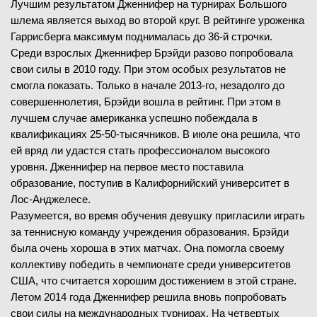
Лучшим результатом Дженнифер на турнирах Большого
шлема является выход во второй круг. В рейтинге уроженка
Гаррисберга максимум поднималась до 36-й строчки.
Среди взрослых Дженнифер Брэйди разово попробовала
свои силы в 2010 году. При этом особых результатов не
смогла показать. Только в начале 2013-го, незадолго до
совершеннолетия, Брэйди вошла в рейтинг. При этом в
лучшем случае американка успешно побеждала в
квалификациях 25-50-тысячников. В июле она решила, что
ей вряд ли удастся стать профессионалом высокого
уровня. Дженнифер на первое место поставила
образование, поступив в Калифорнийский университет в
Лос-Анджелесе.
Разумеется, во время обучения девушку пригласили играть
за теннисную команду учреждения образования. Брэйди
была очень хороша в этих матчах. Она помогла своему
коллективу победить в чемпионате среди университетов
США, что считается хорошим достижением в этой стране.
Летом 2014 года Дженнифер решила вновь попробовать
свои силы на международных турнирах. На четвертых