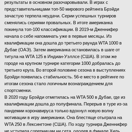
результаты в основном разочаровывали. В играх с
представительницами топ-50 мирового рейтинга Брэйди
зачастую терпела неудачи. Серии успешных турниров
сменялись сериями провальных. В итоге американка
покинула топ-100 классификации. В 2019-м Дженнифер
начала о себе напоминать уже в первые месяцы. Из
квалификации она дошла до третьего раунда WTA 1000 в
Дубае (ОАЭ). Затем американка остановилась в шаге от
титула на WTA 125 в Индиан-Уэллсе (США). В этом же
городе на крупном турнире категории 1000 добралась до
третьего круга. Во второй половине сезона в выступлениях
Брэйди появилась стабильность. 56-е место в рейтинге по
итогам сезона стало логичным вознаграждением для
спортсменки.
В 2020 году Брэйди отметилась на WTA 500 в Дубае, где из
квалификации дошла до полуфинала. Перерыв в туре из-за
пандемии коронавируса только вдохнул новую волну
мотивации в игру американки. Она блестяще отыграла на
WTA 250 в Лексингтоне (США). По ходу турнира Дженнифер
не уступила соперницам ни сета, одолев в финале Хиль