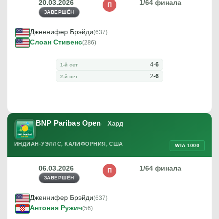
20.03.2026
1/64 финала
П
ЗАВЕРШЁН
Дженнифер Брэйди
(637)
Слоан Стивенс
(286)
4
-
6
1-й сет
2
-
6
2-й сет
BNP Paribas Open
Хард
ИНДИАН-УЭЛЛС, КАЛИФОРНИЯ, США
WTA 1000
06.03.2026
1/64 финала
П
ЗАВЕРШЁН
Дженнифер Брэйди
(637)
Антония Ружич
(56)