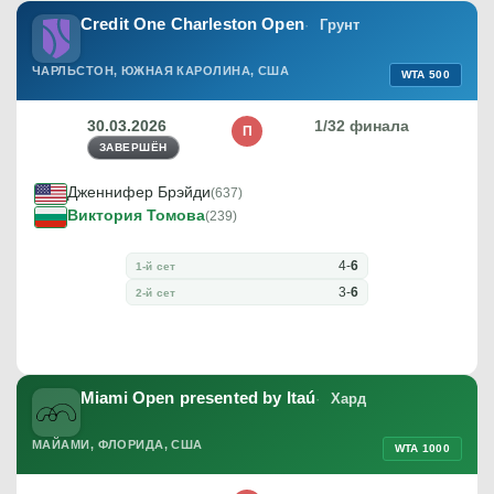
Credit One Charleston Open
Грунт
ЧАРЛЬСТОН, ЮЖНАЯ КАРОЛИНА, США
WTA 500
30.03.2026
1/32 финала
П
ЗАВЕРШЁН
Дженнифер Брэйди
(637)
Виктория Томова
(239)
4
-
6
1-й сет
3
-
6
2-й сет
Miami Open presented by Itaú
Хард
МАЙАМИ, ФЛОРИДА, США
WTA 1000