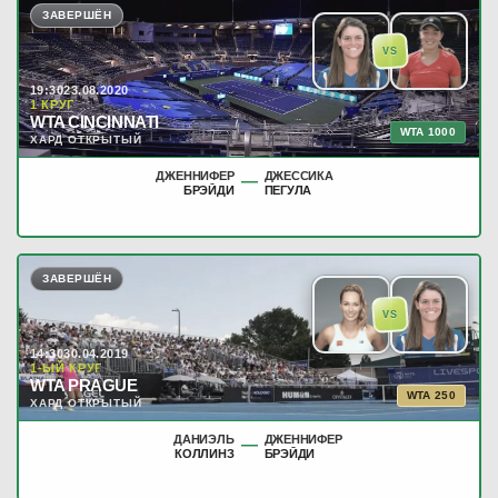
ЗАВЕРШЁН
VS
19:30
23.08.2020
1 КРУГ
WTA CINCINNATI
WTA 1000
ХАРД ОТКРЫТЫЙ
ДЖЕННИФЕР
ДЖЕССИКА
—
БРЭЙДИ
ПЕГУЛА
ЗАВЕРШЁН
VS
14:30
30.04.2019
1-ЫЙ КРУГ
WTA PRAGUE
WTA 250
ХАРД ОТКРЫТЫЙ
ДАНИЭЛЬ
ДЖЕННИФЕР
—
КОЛЛИНЗ
БРЭЙДИ