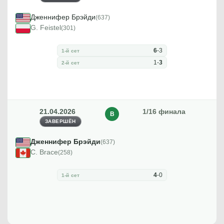
Дженнифер Брэйди
(637)
G. Feistel
(301)
6
-
3
1-й сет
1
-
3
2-й сет
21.04.2026
1/16 финала
В
ЗАВЕРШЁН
Дженнифер Брэйди
(637)
C. Brace
(258)
4
-
0
1-й сет