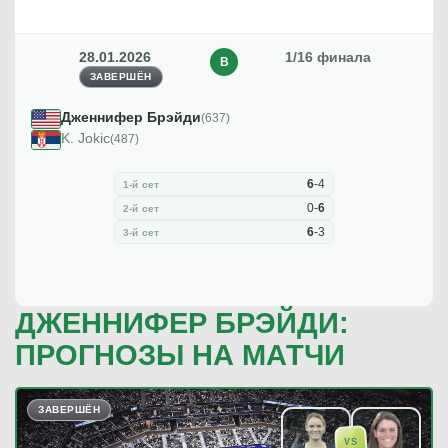
28.01.2026
1/16 финала
В
ЗАВЕРШЁН
Дженнифер Брэйди
(637)
K. Jokic
(487)
6
-
4
1-й сет
0
-
6
2-й сет
6
-
3
3-й сет
ДЖЕННИФЕР БРЭЙДИ:
ПРОГНОЗЫ НА МАТЧИ
ЗАВЕРШЁН
VS