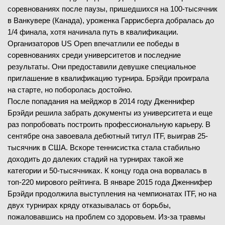
соревнованиях после паузы, пришедшихся на 100-тысячник
в Ванкувере (Канада), уроженка Гаррисберга добралась до
1/4 финала, хотя начинала путь в квалификации.
Организаторов US Open впечатлили ее победы в
соревнованиях среди университетов и последние
результаты. Они предоставили девушке специальное
приглашение в квалификацию турнира. Брэйди проиграла
на старте, но поборолась достойно.
После попадания на мейджор в 2014 году Дженнифер
Брэйди решила забрать документы из университета и еще
раз попробовать построить профессиональную карьеру. В
сентябре она завоевала дебютный титул ITF, выиграв 25-
тысячник в США. Вскоре теннисистка стала стабильно
доходить до далеких стадий на турнирах такой же
категории и 50-тысячниках. К концу года она ворвалась в
топ-220 мирового рейтинга. В январе 2015 года Дженнифер
Брэйди продолжила выступления на чемпионатах ITF, но на
двух турнирах кряду отказывалась от борьбы,
пожаловавшись на проблем со здоровьем. Из-за травмы