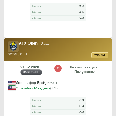
6
-
3
1-й сет
4
-
6
2-й сет
2
-
6
3-й сет
ATX Open
Хард
ОСТИН, США
WTA 250
21.02.2026
Квалификация ·
П
Полуфинал
ЗАВЕРШЁН
Дженнифер Брэйди
(637)
Элизабет Мандлик
(178)
3
-
6
1-й сет
6
-
4
2-й сет
4
-
6
3-й сет