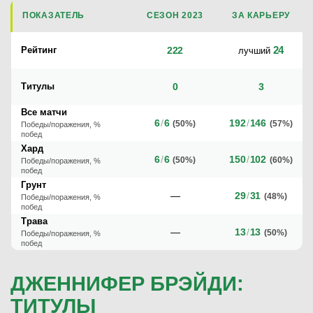
ПОКАЗАТЕЛЬ
СЕЗОН 2023
ЗА КАРЬЕРУ
24
Рейтинг
222
лучший
Титулы
0
3
Все матчи
6
/
6
192
/
146
(50%)
(57%)
Победы/поражения, %
побед
Хард
6
/
6
150
/
102
(50%)
(60%)
Победы/поражения, %
побед
Грунт
—
29
/
31
(48%)
Победы/поражения, %
побед
Трава
—
13
/
13
(50%)
Победы/поражения, %
побед
ДЖЕННИФЕР БРЭЙДИ:
ТИТУЛЫ