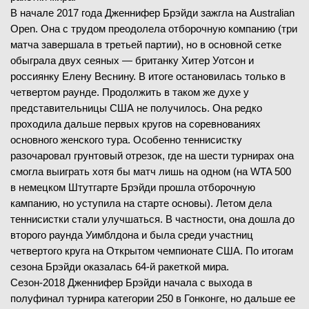
В начале 2017 года Дженнифер Брэйди зажгла на Australian
Open. Она с трудом преодолела отборочную компанию (три
матча завершала в третьей партии), но в основной сетке
обыграла двух сеяных — британку Хитер Уотсон и
россиянку Елену Веснину. В итоге остановилась только в
четвертом раунде. Продолжить в таком же духе у
представительницы США не получилось. Она редко
проходила дальше первых кругов на соревнованиях
основного женского тура. Особенно теннисистку
разочаровал грунтовый отрезок, где на шести турнирах она
смогла выиграть хотя бы матч лишь на одном (на WTA 500
в немецком Штутгарте Брэйди прошла отборочную
кампанию, но уступила на старте основы). Летом дела
теннисистки стали улучшаться. В частности, она дошла до
второго раунда Уимблдона и была среди участниц
четвертого круга на Открытом чемпионате США. По итогам
сезона Брэйди оказалась 64-й ракеткой мира.
Сезон-2018 Дженнифер Брэйди начала с выхода в
полуфинал турнира категории 250 в Гонконге, но дальше ее