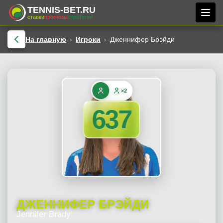
TENNIS-BET.RU
ставки
прогнозы
стратегии
На главную
Игроки
Дженнифер Брэйди
×2
637
ДЖЕННИФЕР БРЭЙДИ
Jennifer Brady