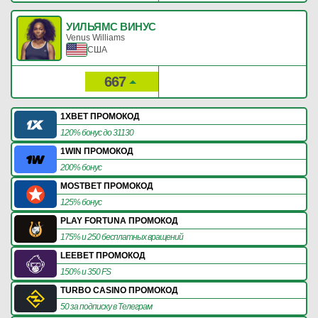
УИЛЬЯМС ВИНУС
Venus Williams
США
667
65
Рейтинг:
Очки:
1XBET ПРОМОКОД
120% бонус до 31130
1WIN ПРОМОКОД
200% бонус
MOSTBET ПРОМОКОД
125% бонус
PLAY FORTUNA ПРОМОКОД
175% и 250 бесплатных вращений
LEEBET ПРОМОКОД
150% и 350 FS
TURBO CASINO ПРОМОКОД
50 за подписку в Телеграм