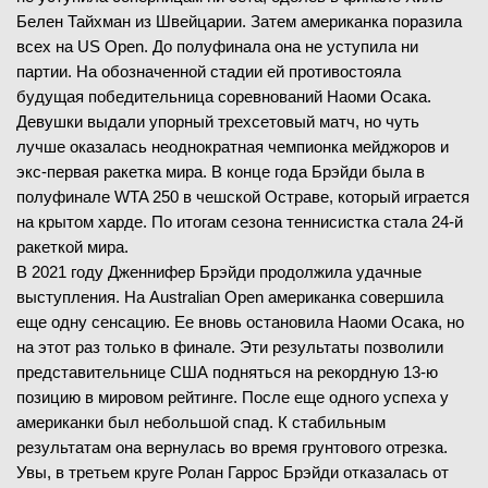
Белен Тайхман из Швейцарии. Затем американка поразила
всех на US Open. До полуфинала она не уступила ни
партии. На обозначенной стадии ей противостояла
будущая победительница соревнований Наоми Осака.
Девушки выдали упорный трехсетовый матч, но чуть
лучше оказалась неоднократная чемпионка мейджоров и
экс-первая ракетка мира. В конце года Брэйди была в
полуфинале WTA 250 в чешской Остраве, который играется
на крытом харде. По итогам сезона теннисистка стала 24-й
ракеткой мира.
В 2021 году Дженнифер Брэйди продолжила удачные
выступления. На Australian Open американка совершила
еще одну сенсацию. Ее вновь остановила Наоми Осака, но
на этот раз только в финале. Эти результаты позволили
представительнице США подняться на рекордную 13-ю
позицию в мировом рейтинге. После еще одного успеха у
американки был небольшой спад. К стабильным
результатам она вернулась во время грунтового отрезка.
Увы, в третьем круге Ролан Гаррос Брэйди отказалась от