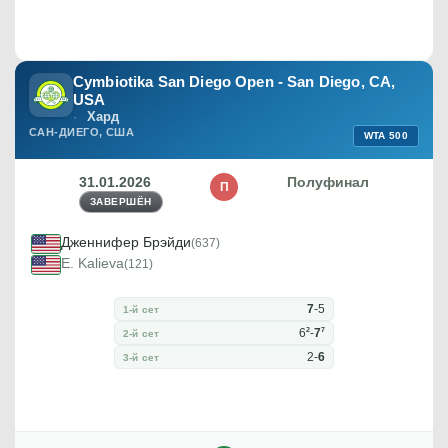
Cymbiotika San Diego Open - San Diego, CA,
USA
Хард
САН-ДИЕГО, США
WTA 500
31.01.2026
Полуфинал
П
ЗАВЕРШЁН
Дженнифер Брэйди
(637)
E. Kalieva
(121)
7
-
5
1-й сет
2
7
6
-
7
2-й сет
2
-
6
3-й сет