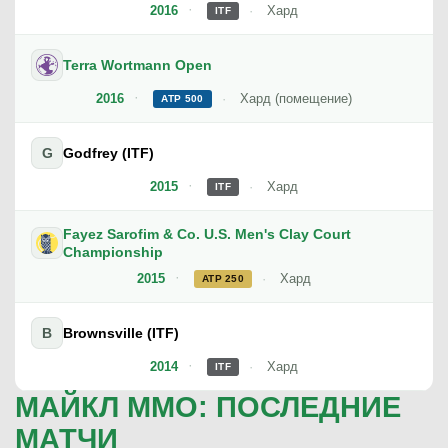
2016
Хард
ITF
Terra Wortmann Open
2016
Хард (помещение)
ATP 500
G
Godfrey (ITF)
2015
Хард
ITF
Fayez Sarofim & Co. U.S. Men's Clay Court
Championship
2015
Хард
ATP 250
B
Brownsville (ITF)
2014
Хард
ITF
МАЙКЛ ММО: ПОСЛЕДНИЕ
МАТЧИ