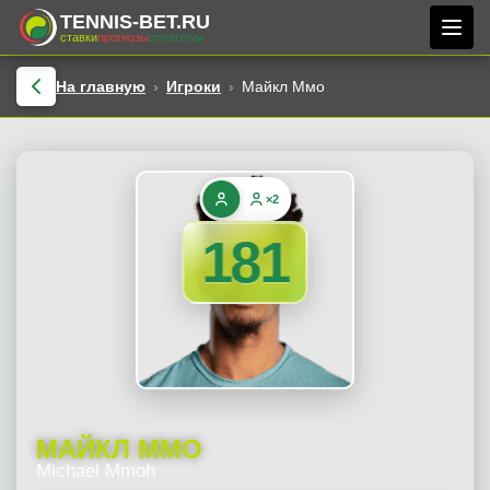
TENNIS-BET.RU
ставки
прогнозы
стратегии
На главную
Игроки
Майкл Ммо
×2
181
МАЙКЛ ММО
Michael Mmoh