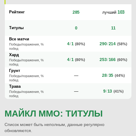
103
Рейтинг
285
лучший
Титулы
0
11
Все матчи
4
/
1
290
/
214
(80%)
(58%)
Победы/поражения, %
побед
Хард
4
/
1
253
/
166
(80%)
(60%)
Победы/поражения, %
побед
Грунт
—
28
/
35
(44%)
Победы/поражения, %
побед
Трава
—
9
/
13
(41%)
Победы/поражения, %
побед
МАЙКЛ ММО: ТИТУЛЫ
Список может быть неполным, данные регулярно
обновляются.