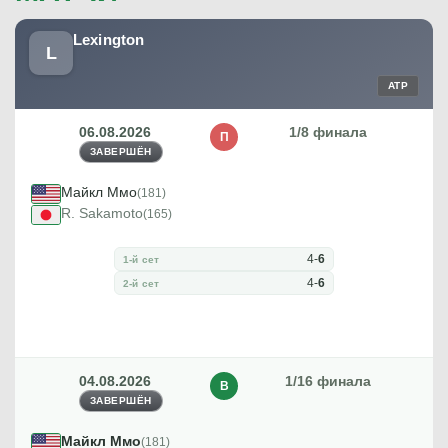
Lexington
L
ATP
06.08.2026
1/8 финала
П
ЗАВЕРШЁН
Майкл Ммо
(181)
R. Sakamoto
(165)
4
-
6
1-й сет
4
-
6
2-й сет
04.08.2026
1/16 финала
В
ЗАВЕРШЁН
Майкл Ммо
(181)