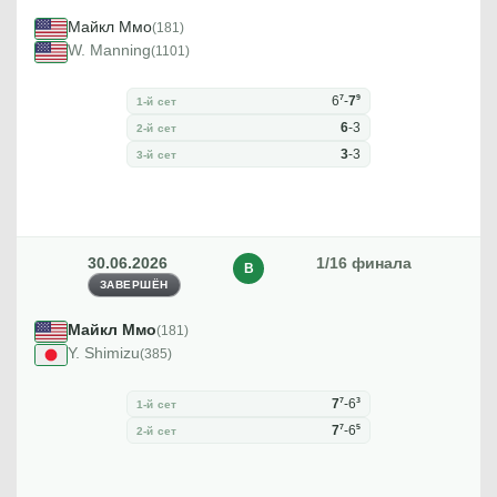
Майкл Ммо
(181)
W. Manning
(1101)
7
9
6
-
7
1-й сет
6
-
3
2-й сет
3
-
3
3-й сет
30.06.2026
1/16 финала
В
ЗАВЕРШЁН
Майкл Ммо
(181)
Y. Shimizu
(385)
7
3
7
-
6
1-й сет
7
5
7
-
6
2-й сет