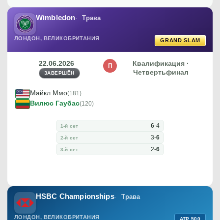
Wimbledon
Трава
ЛОНДОН, ВЕЛИКОБРИТАНИЯ
GRAND SLAM
22.06.2026
Квалификация ·
П
Четвертьфинал
ЗАВЕРШЁН
Майкл Ммо
(181)
Вилюс Гаубас
(120)
6
-
4
1-й сет
3
-
6
2-й сет
2
-
6
3-й сет
HSBC Championships
Трава
ЛОНДОН, ВЕЛИКОБРИТАНИЯ
ATP 500