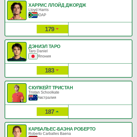
ХАРРИС ЛЛОЙД ДЖОРДЖ
Lloyd Harris
ЮАР
179
317
Рейтинг:
Очки:
ДЭНИЭЛ ТАРО
Taro Daniel
Япония
183
311
Рейтинг:
Очки:
СКУЛКЕЙТ ТРИСТАН
Tristan Schoolkate
Австралия
187
302
Рейтинг:
Очки:
КАРБАЛЬЕС-БАЭНА РОБЕРТО
Roberto Carballes Baena