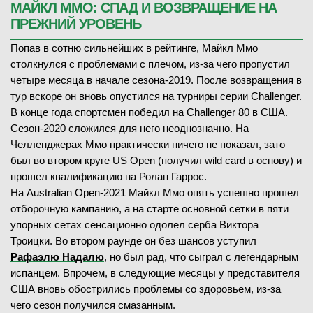
МАЙКЛ ММО: СПАД И ВОЗВРАЩЕНИЕ НА
ПРЕЖНИЙ УРОВЕНЬ
Попав в сотню сильнейших в рейтинге, Майкл Ммо
столкнулся с проблемами с плечом, из-за чего пропустил
четыре месяца в начале сезона-2019. После возвращения в
тур вскоре он вновь опустился на турниры серии Challenger.
В конце года спортсмен победил на Challenger 80 в США.
Сезон-2020 сложился для него неоднозначно. На
Челленджерах Ммо практически ничего не показал, зато
был во втором круге US Open (получил wild card в основу) и
прошел квалификацию на Ролан Гаррос.
На Australian Open-2021 Майкл Ммо опять успешно прошел
отборочную кампанию, а на старте основной сетки в пяти
упорных сетах сенсационно одолел серба Виктора
Троицки. Во втором раунде он без шансов уступил
Рафаэлю Надалю
, но был рад, что сыграл с легендарным
испанцем. Впрочем, в следующие месяцы у представителя
США вновь обострились проблемы со здоровьем, из-за
чего сезон получился смазанным.