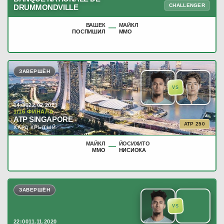
CHALLENGER
DRUMMONDVILLE
ВАШЕК
МАЙКЛ
—
ПОСПИШИЛ
ММО
ЗАВЕРШЁН
VS
14:30
22.02.2021
1/16 ФИНАЛА
ATP SINGAPORE
ATP 250
ХАРД КРЫТЫЙ
МАЙКЛ
ЙОСИХИТО
—
ММО
НИСИОКА
ЗАВЕРШЁН
VS
22:00
11.11.2020