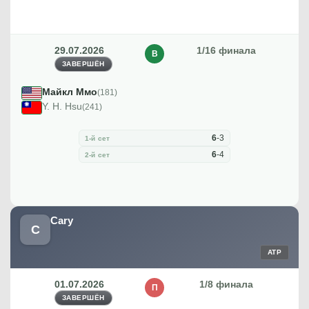
29.07.2026
1/16 финала
В
ЗАВЕРШЁН
Майкл Ммо
(181)
Y. H. Hsu
(241)
6
-
3
1-й сет
6
-
4
2-й сет
Cary
C
ATP
01.07.2026
1/8 финала
П
ЗАВЕРШЁН