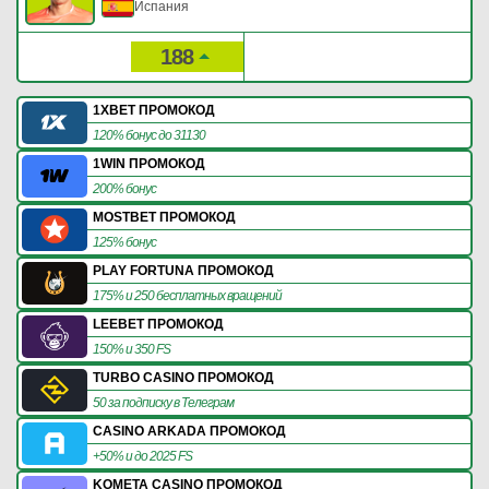
Испания
188
299
Рейтинг:
Очки:
1XBET ПРОМОКОД
120% бонус до 31130
1WIN ПРОМОКОД
200% бонус
MOSTBET ПРОМОКОД
125% бонус
PLAY FORTUNA ПРОМОКОД
175% и 250 бесплатных вращений
LEEBET ПРОМОКОД
150% и 350 FS
TURBO CASINO ПРОМОКОД
50 за подписку в Телеграм
CASINO ARKADA ПРОМОКОД
+50% и до 2025 FS
KOMETA CASINO ПРОМОКОД