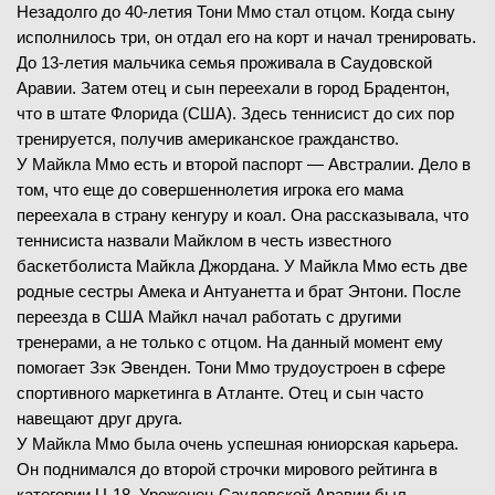
Незадолго до 40-летия Тони Ммо стал отцом. Когда сыну
исполнилось три, он отдал его на корт и начал тренировать.
До 13-летия мальчика семья проживала в Саудовской
Аравии. Затем отец и сын переехали в город Брадентон,
что в штате Флорида (США). Здесь теннисист до сих пор
тренируется, получив американское гражданство.
У Майкла Ммо есть и второй паспорт — Австралии. Дело в
том, что еще до совершеннолетия игрока его мама
переехала в страну кенгуру и коал. Она рассказывала, что
теннисиста назвали Майклом в честь известного
баскетболиста Майкла Джордана. У Майкла Ммо есть две
родные сестры Амека и Антуанетта и брат Энтони. После
переезда в США Майкл начал работать с другими
тренерами, а не только с отцом. На данный момент ему
помогает Зэк Эвенден. Тони Ммо трудоустроен в сфере
спортивного маркетинга в Атланте. Отец и сын часто
навещают друг друга.
У Майкла Ммо была очень успешная юниорская карьера.
Он поднимался до второй строчки мирового рейтинга в
категории U-18. Уроженец Саудовской Аравии был