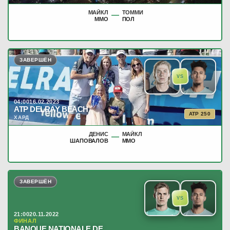
МАЙКЛ
ТОММИ
—
ММО
ПОЛ
ЗАВЕРШЁН
VS
04:00
16.02.2023
ATP DELRAY BEACH
ATP 250
ХАРД
ДЕНИС
МАЙКЛ
—
ШАПОВАЛОВ
ММО
ЗАВЕРШЁН
VS
21:00
20.11.2022
ФИНАЛ
BANQUE NATIONALE DE