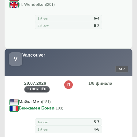
H. Wendelken
(201)
6
-
4
1-й сет
6
-
2
2-й сет
Vancouver
V
ATP
29.07.2026
1/8 финала
П
ЗАВЕРШЁН
Майкл Ммо
(181)
Бенжамен Бонзи
(103)
5
-
7
1-й сет
4
-
6
2-й сет