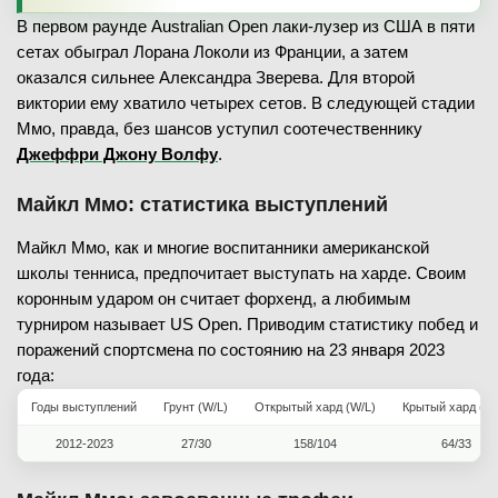
В первом раунде Australian Open лаки-лузер из США в пяти
сетах обыграл Лорана Локоли из Франции, а затем
оказался сильнее Александра Зверева. Для второй
виктории ему хватило четырех сетов. В следующей стадии
Ммо, правда, без шансов уступил соотечественнику
Джеффри Джону Волфу
.
Майкл Ммо: статистика выступлений
Майкл Ммо, как и многие воспитанники американской
школы тенниса, предпочитает выступать на харде. Своим
коронным ударом он считает форхенд, а любимым
турниром называет US Open. Приводим статистику побед и
поражений спортсмена по состоянию на 23 января 2023
года:
Годы выступлений
Грунт (W/L)
Открытый хард (W/L)
Крытый хард (W/
2012-2023
27/30
158/104
64/33