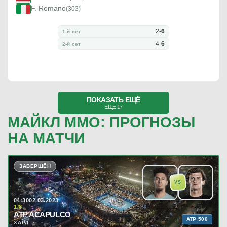
F. Romano
(303)
2
-
6
1-й сет
4
-
6
2-й сет
ПОКАЗАТЬ ЕЩЁ
ЕЩЁ 17
МАЙКЛ ММО: ПРОГНОЗЫ
НА МАТЧИ
ЗАВЕРШЁН
VS
04:30
02.03.2023
1/8
ATP ACAPULCO
ATP 500
ХАРД