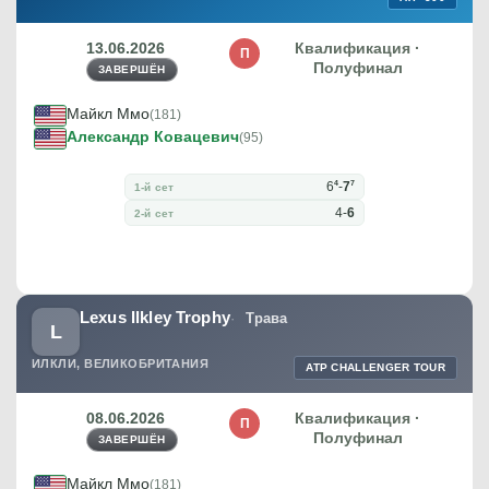
13.06.2026
Квалификация ·
П
Полуфинал
ЗАВЕРШЁН
Майкл Ммо
(181)
Александр Ковацевич
(95)
4
7
6
-
7
1-й сет
4
-
6
2-й сет
Lexus Ilkley Trophy
Трава
L
ИЛКЛИ, ВЕЛИКОБРИТАНИЯ
ATP CHALLENGER TOUR
08.06.2026
Квалификация ·
П
Полуфинал
ЗАВЕРШЁН
Майкл Ммо
(181)