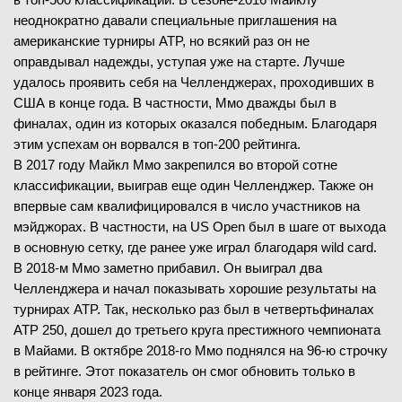
неоднократно давали специальные приглашения на
американские турниры ATP, но всякий раз он не
оправдывал надежды, уступая уже на старте. Лучше
удалось проявить себя на Челленджерах, проходивших в
США в конце года. В частности, Ммо дважды был в
финалах, один из которых оказался победным. Благодаря
этим успехам он ворвался в топ-200 рейтинга.
В 2017 году Майкл Ммо закрепился во второй сотне
классификации, выиграв еще один Челленджер. Также он
впервые сам квалифицировался в число участников на
мэйджорах. В частности, на US Open был в шаге от выхода
в основную сетку, где ранее уже играл благодаря wild card.
В 2018-м Ммо заметно прибавил. Он выиграл два
Челленджера и начал показывать хорошие результаты на
турнирах ATP. Так, несколько раз был в четвертьфиналах
ATP 250, дошел до третьего круга престижного чемпионата
в Майами. В октябре 2018-го Ммо поднялся на 96-ю строчку
в рейтинге. Этот показатель он смог обновить только в
конце января 2023 года.