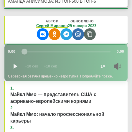
АМАНДА АНИСИМОВА: ИЗ ТОП-500 В ТОП-5
АВТОР
ОБНОВЛЕНО
Сергей Миронов
25 января 2023
0:00
0:00
1×
−10 сек
+10 сек
Серверная озвучка временно недоступна. Попробуйте позже.
Майкл Ммо — представитель США с
африкано-европейскими корнями
Майкл Ммо: начало профессиональной
карьеры