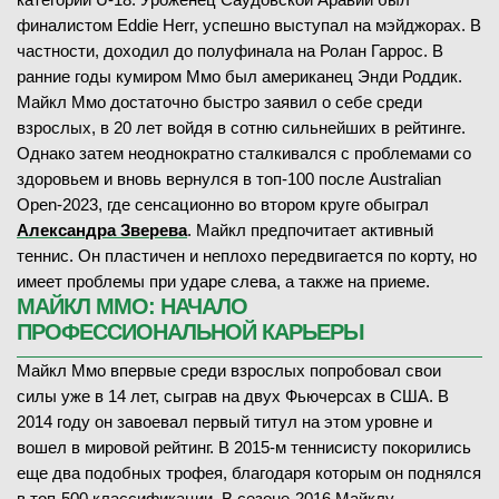
финалистом Eddie Herr, успешно выступал на мэйджорах. В
частности, доходил до полуфинала на Ролан Гаррос. В
ранние годы кумиром Ммо был американец Энди Роддик.
Майкл Ммо достаточно быстро заявил о себе среди
взрослых, в 20 лет войдя в сотню сильнейших в рейтинге.
Однако затем неоднократно сталкивался с проблемами со
здоровьем и вновь вернулся в топ-100 после Australian
Open-2023, где сенсационно во втором круге обыграл
Александра Зверева
. Майкл предпочитает активный
теннис. Он пластичен и неплохо передвигается по корту, но
имеет проблемы при ударе слева, а также на приеме.
МАЙКЛ ММО: НАЧАЛО
ПРОФЕССИОНАЛЬНОЙ КАРЬЕРЫ
Майкл Ммо впервые среди взрослых попробовал свои
силы уже в 14 лет, сыграв на двух Фьючерсах в США. В
2014 году он завоевал первый титул на этом уровне и
вошел в мировой рейтинг. В 2015-м теннисисту покорились
еще два подобных трофея, благодаря которым он поднялся
в топ-500 классификации. В сезоне-2016 Майклу