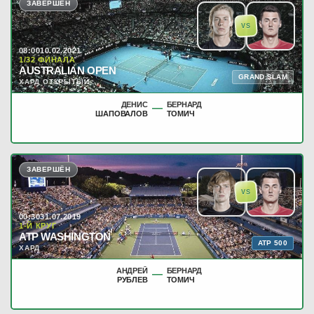
ЗАВЕРШЁН
VS
08:00
10.02.2021
1/32 ФИНАЛА
AUSTRALIAN OPEN
GRAND SLAM
ХАРД ОТКРЫТЫЙ
ДЕНИС
БЕРНАРД
—
ШАПОВАЛОВ
ТОМИЧ
ЗАВЕРШЁН
VS
00:30
31.07.2019
1-Й КРУГ
ATP WASHINGTON
ATP 500
ХАРД
АНДРЕЙ
БЕРНАРД
—
РУБЛЕВ
ТОМИЧ