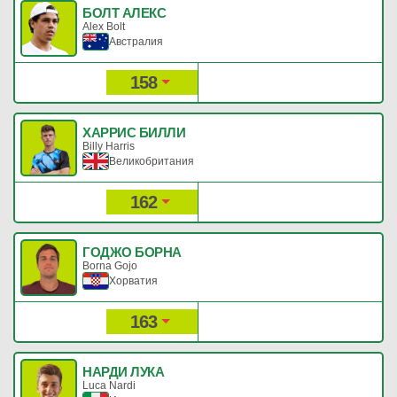
БОЛТ АЛЕКС
Alex Bolt
Австралия
158
354
Рейтинг:
Очки:
ХАРРИС БИЛЛИ
Billy Harris
Великобритания
162
349
Рейтинг:
Очки:
ГОДЖО БОРНА
Borna Gojo
Хорватия
163
348
Рейтинг:
Очки:
НАРДИ ЛУКА
Luca Nardi