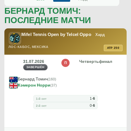
БЕРНАРД ТОМИЧ:
ПОСЛЕДНИЕ МАТЧИ
Mifel Tennis Open by Telcel Oppo
Хард
ЛОС-КАБОС, МЕКСИКА
ATP 250
31.07.2026
Четвертьфинал
П
ЗАВЕРШЁН
Бернард Томич
(160)
Кэмерон Норри
(37)
1
-
6
1-й сет
0
-
6
2-й сет