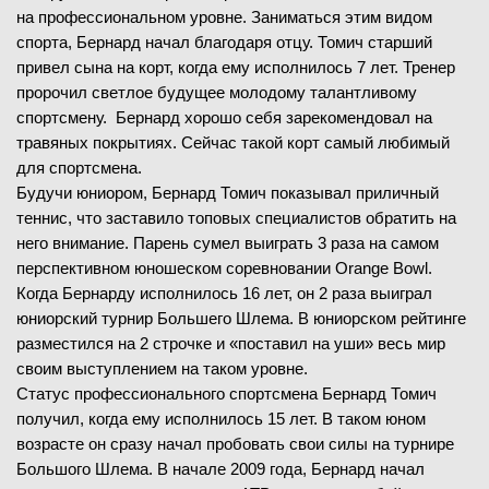
на профессиональном уровне. Заниматься этим видом
спорта, Бернард начал благодаря отцу. Томич старший
привел сына на корт, когда ему исполнилось 7 лет. Тренер
пророчил светлое будущее молодому талантливому
спортсмену. Бернард хорошо себя зарекомендовал на
травяных покрытиях. Сейчас такой корт самый любимый
для спортсмена.
Будучи юниором, Бернард Томич показывал приличный
теннис, что заставило топовых специалистов обратить на
него внимание. Парень сумел выиграть 3 раза на самом
перспективном юношеском соревновании Orange Bowl.
Когда Бернарду исполнилось 16 лет, он 2 раза выиграл
юниорский турнир Большего Шлема. В юниорском рейтинге
разместился на 2 строчке и «поставил на уши» весь мир
своим выступлением на таком уровне.
Статус профессионального спортсмена Бернард Томич
получил, когда ему исполнилось 15 лет. В таком юном
возрасте он сразу начал пробовать свои силы на турнире
Большого Шлема. В начале 2009 года, Бернард начал