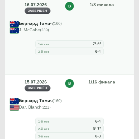
16.07.2026
1/8 финала
В
ЗАВЕРШЁН
Бернард Томич
(160)
J. McCabe
(239)
7
2
7
-
6
1-й сет
6
-
4
2-й сет
15.07.2026
1/16 финала
В
ЗАВЕРШЁН
Бернард Томич
(160)
Dar. Blanch
(221)
6
-
4
1-й сет
7
9
6
-
7
2-й сет
6
-
3
3-й сет