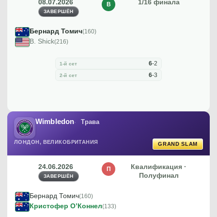
08.07.2026
1/16 финала
В
ЗАВЕРШЁН
Бернард Томич
(160)
B. Shick
(216)
6
-
2
1-й сет
6
-
3
2-й сет
Wimbledon
Трава
ЛОНДОН, ВЕЛИКОБРИТАНИЯ
GRAND SLAM
24.06.2026
Квалификация ·
П
Полуфинал
ЗАВЕРШЁН
Бернард Томич
(160)
Кристофер О’Коннел
(133)