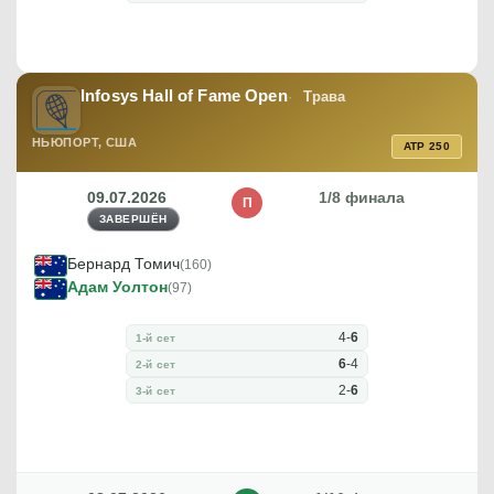
Infosys Hall of Fame Open
Трава
НЬЮПОРТ, США
ATP 250
09.07.2026
1/8 финала
П
ЗАВЕРШЁН
Бернард Томич
(160)
Адам Уолтон
(97)
4
-
6
1-й сет
6
-
4
2-й сет
2
-
6
3-й сет