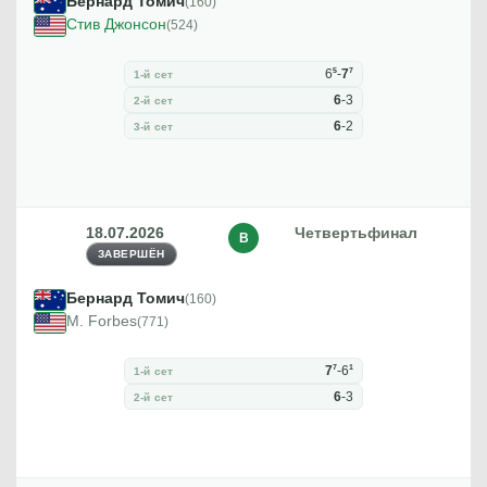
Бернард Томич
(160)
Стив Джонсон
(524)
5
7
6
-
7
1-й сет
6
-
3
2-й сет
6
-
2
3-й сет
18.07.2026
Четвертьфинал
В
ЗАВЕРШЁН
Бернард Томич
(160)
M. Forbes
(771)
7
1
7
-
6
1-й сет
6
-
3
2-й сет