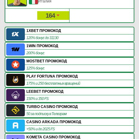
Италия
164
346
Рейтинг:
Очки:
1XBET ПРОМОКОД
120% бонус до 31130
1WIN ПРОМОКОД
200% бонус
MOSTBET ПРОМОКОД
125% бонус
PLAY FORTUNA ПРОМОКОД
175% и 250 бесплатных вращений
LEEBET ПРОМОКОД
150% и 350 FS
TURBO CASINO ПРОМОКОД
50 за подписку в Телеграм
CASINO ARKADA ПРОМОКОД
+50% и до 2025 FS
KOMETA CASINO ПРОМОКОД