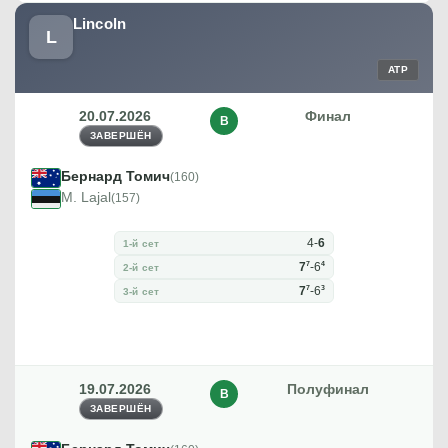
Lincoln
L
ATP
20.07.2026
Финал
В
ЗАВЕРШЁН
Бернард Томич
(160)
M. Lajal
(157)
4
-
6
1-й сет
7
4
7
-
6
2-й сет
7
3
7
-
6
3-й сет
19.07.2026
Полуфинал
В
ЗАВЕРШЁН