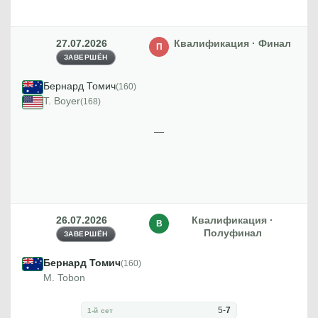
27.07.2026
Квалификация · Финал
П
ЗАВЕРШЁН
Бернард Томич
(160)
T. Boyer
(168)
—
26.07.2026
Квалификация ·
В
Полуфинал
ЗАВЕРШЁН
Бернард Томич
(160)
M. Tobon
5
-
7
1-й сет