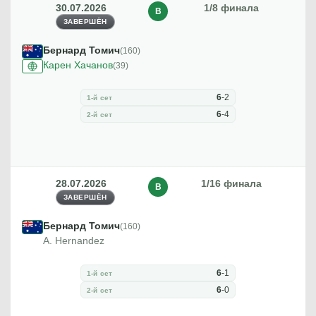
30.07.2026
1/8 финала
В
ЗАВЕРШЁН
Бернард Томич
(160)
Карен Хачанов
(39)
6
-
2
1-й сет
6
-
4
2-й сет
28.07.2026
1/16 финала
В
ЗАВЕРШЁН
Бернард Томич
(160)
A. Hernandez
6
-
1
1-й сет
6
-
0
2-й сет