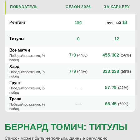
ПОКАЗАТЕЛЬ
СЕЗОН 2026
ЗА КАРЬЕРУ
18
Рейтинг
194
лучший
Титулы
0
12
Все матчи
7
/
9
455
/
362
(44%)
(56%)
Победы/поражения, %
побед
Хард
7
/
9
333
/
238
(44%)
(58%)
Победы/поражения, %
побед
Грунт
—
57
/
79
(42%)
Победы/поражения, %
побед
Трава
—
65
/
45
(59%)
Победы/поражения, %
побед
БЕРНАРД ТОМИЧ: ТИТУЛЫ
Список может быть неполным, данные регулярно