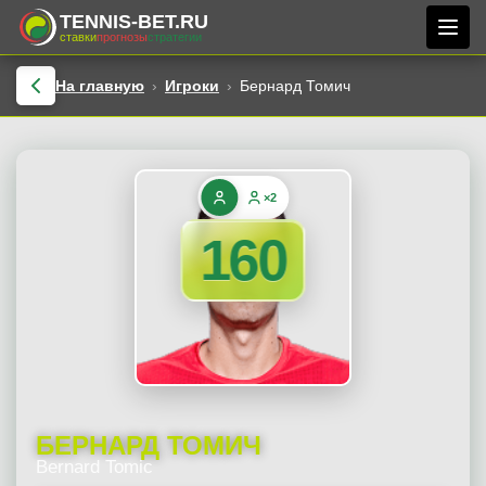
TENNIS-BET.RU
ставки
прогнозы
стратегии
На главную
Игроки
Бернард Томич
×2
160
БЕРНАРД ТОМИЧ
Bernard Tomic