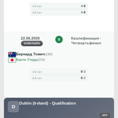
4
-
6
1-й сет
4
-
6
2-й сет
22.06.2026
Квалификация ·
В
Четвертьфинал
ЗАВЕРШЁН
Бернард Томич
(160)
Каити Утида
(254)
6
-
3
1-й сет
6
-
2
2-й сет
Dublin (Ireland) - Qualification
D
ATP