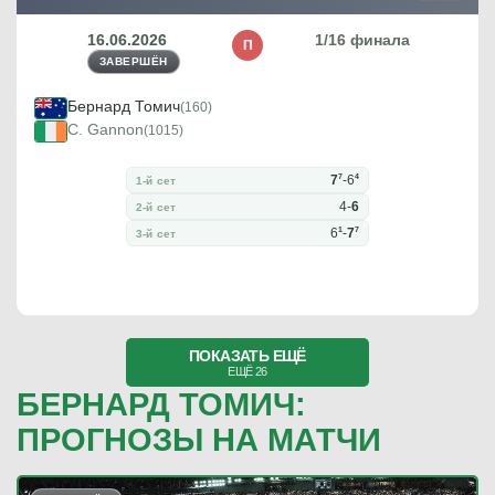
16.06.2026
1/16 финала
П
ЗАВЕРШЁН
Бернард Томич
(160)
C. Gannon
(1015)
7
4
7
-
6
1-й сет
4
-
6
2-й сет
1
7
6
-
7
3-й сет
ПОКАЗАТЬ ЕЩЁ
ЕЩЁ 26
БЕРНАРД ТОМИЧ:
ПРОГНОЗЫ НА МАТЧИ