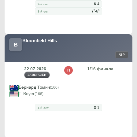
6
-
4
2-й сет
7
5
7
-
6
3-й сет
Bloomfield Hills
B
ATP
22.07.2026
1/16 финала
П
ЗАВЕРШЁН
Бернард Томич
(160)
T. Boyer
(168)
3
-
1
1-й сет