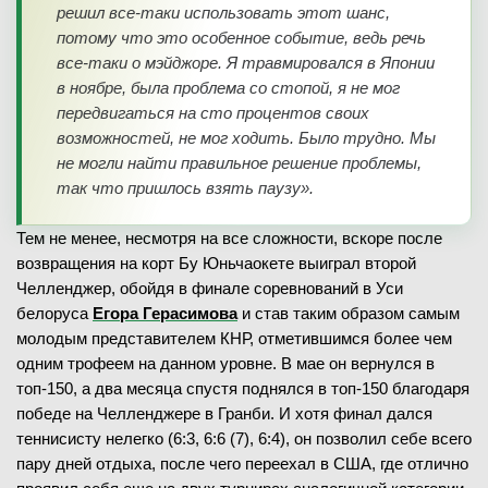
решил все-таки использовать этот шанс,
потому что это особенное событие, ведь речь
все-таки о мэйджоре. Я травмировался в Японии
в ноябре, была проблема со стопой, я не мог
передвигаться на сто процентов своих
возможностей, не мог ходить. Было трудно. Мы
не могли найти правильное решение проблемы,
так что пришлось взять паузу».
Тем не менее, несмотря на все сложности, вскоре после
возвращения на корт Бу Юньчаокете выиграл второй
Челленджер, обойдя в финале соревнований в Уси
белоруса
Егора Герасимова
и став таким образом самым
молодым представителем КНР, отметившимся более чем
одним трофеем на данном уровне. В мае он вернулся в
топ-150, а два месяца спустя поднялся в топ-150 благодаря
победе на Челленджере в Гранби. И хотя финал дался
теннисисту нелегко (6:3, 6:6 (7), 6:4), он позволил себе всего
пару дней отдыха, после чего переехал в США, где отлично