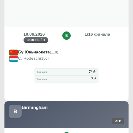
10.06.2026
1/16 финала
В
ЗАВЕРШЁН
Бу Юньчаокете
(118)
C. Rodesch
(150)
9
7
7
-
6
1-й сет
7
-
5
2-й сет
Birmingham
B
ATP