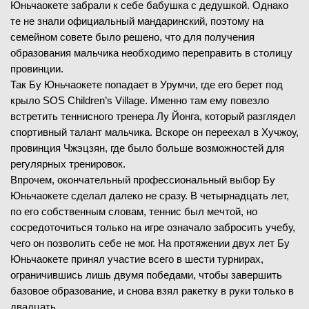
Юньчаокете забрали к себе бабушка с дедушкой. Однако
те не знали официальный мандаринский, поэтому на
семейном совете было решено, что для получения
образования мальчика необходимо переправить в столицу
провинции.
Так Бу Юньчаокете попадает в Урумчи, где его берет под
крыло SOS Children’s Village. Именно там ему повезло
встретить теннисного тренера Лу Йонга, который разглядел
спортивный талант мальчика. Вскоре он переехал в Хучжоу,
провинция Чжэцзян, где было больше возможностей для
регулярных тренировок.
Впрочем, окончательный профессиональный выбор Бу
Юньчаокете сделал далеко не сразу. В четырнадцать лет,
по его собственным словам, теннис был мечтой, но
сосредоточиться только на игре означало забросить учебу,
чего он позволить себе не мог. На протяжении двух лет Бу
Юньчаокете принял участие всего в шести турнирах,
ограничившись лишь двумя победами, чтобы завершить
базовое образование, и снова взял ракетку в руки только в
двадцать.