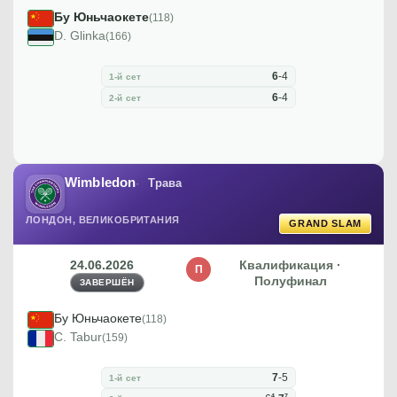
Бу Юньчаокете
(118)
D. Glinka
(166)
6
-
4
1-й сет
6
-
4
2-й сет
Wimbledon
Трава
ЛОНДОН, ВЕЛИКОБРИТАНИЯ
GRAND SLAM
24.06.2026
Квалификация ·
П
Полуфинал
ЗАВЕРШЁН
Бу Юньчаокете
(118)
C. Tabur
(159)
7
-
5
1-й сет
4
7