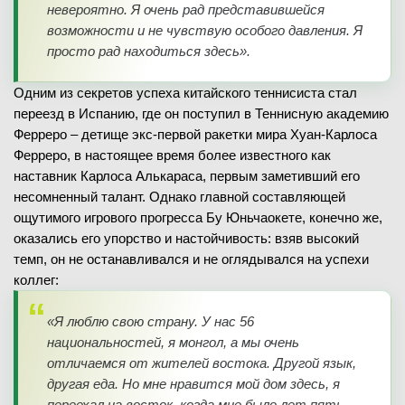
невероятно. Я очень рад представившейся
возможности и не чувствую особого давления. Я
просто рад находиться здесь».
Одним из секретов успеха китайского теннисиста стал
переезд в Испанию, где он поступил в Теннисную академию
Ферреро – детище экс-первой ракетки мира Хуан-Карлоса
Ферреро, в настоящее время более известного как
наставник Карлоса Алькараса, первым заметивший его
несомненный талант. Однако главной составляющей
ощутимого игрового прогресса Бу Юньчаокете, конечно же,
оказались его упорство и настойчивость: взяв высокий
темп, он не останавливался и не оглядывался на успехи
коллег:
«Я люблю свою страну. У нас 56
национальностей, я монгол, а мы очень
отличаемся от жителей востока. Другой язык,
другая еда. Но мне нравится мой дом здесь, я
переехал на восток, когда мне было лет пять-