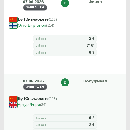
07.06.2026
Финал
В
ЗАВЕРШЁН
Бу Юньчаокете
(118)
Отто Виртанен
(114)
2
-
6
1-й сет
7
3
7
-
6
2-й сет
6
-
3
3-й сет
07.06.2026
Полуфинал
В
ЗАВЕРШЁН
Бу Юньчаокете
(118)
Артур Фери
(36)
6
-
2
1-й сет
3
-
6
2-й сет