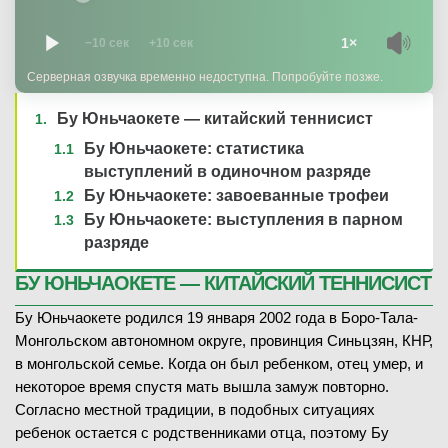
1×
−10 сек
+10 сек
Серверная озвучка временно недоступна. Попробуйте позже.
Бу Юньчаокете — китайский теннисист
Бу Юньчаокете: статистика
выступлений в одиночном разряде
Бу Юньчаокете: завоеванные трофеи
Бу Юньчаокете: выступления в парном
разряде
БУ ЮНЬЧАОКЕТЕ — КИТАЙСКИЙ ТЕННИСИСТ
Бу Юньчаокете родился 19 января 2002 года в Боро-Тала-
Монгольском автономном округе, провинция Синьцзян, КНР,
в монгольской семье. Когда он был ребенком, отец умер, и
некоторое время спустя мать вышла замуж повторно.
Согласно местной традиции, в подобных ситуациях
ребенок остается с родственниками отца, поэтому Бу