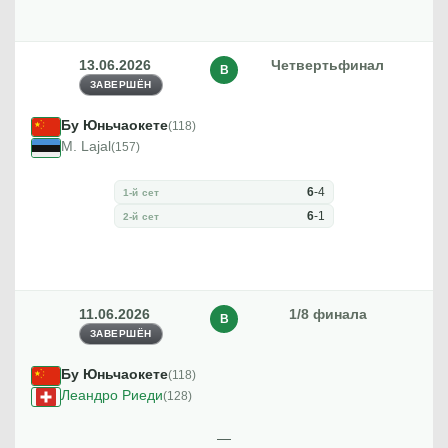
13.06.2026
Четвертьфинал
В
ЗАВЕРШЁН
Бу Юньчаокете
(118)
M. Lajal
(157)
6
-
4
1-й сет
6
-
1
2-й сет
11.06.2026
1/8 финала
В
ЗАВЕРШЁН
Бу Юньчаокете
(118)
Леандро Риеди
(128)
—