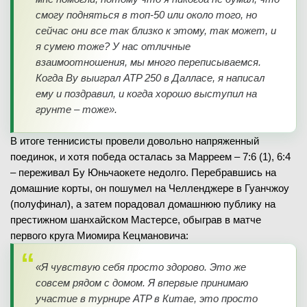
смогу подняться в топ-50 или около того, но
сейчас они все так близко к этому, так может, и
я сумею тоже? У нас отличные
взаимоотношения, мы много переписываемся.
Когда Ву выиграл ATP 250 в Далласе, я написал
ему и поздравил, и когда хорошо выступил на
грунте – тоже».
В итоге теннисисты провели довольно напряженный
поединок, и хотя победа осталась за Марреем – 7:6 (1), 6:4
– переживал Бу Юньчаокете недолго. Перебравшись на
домашние корты, он пошумел на Челленджере в Гуанчжоу
(полуфинал), а затем порадовал домашнюю публику на
престижном шанхайском Мастерсе, обыграв в матче
первого круга Миомира Кецмановича:
«Я чувствую себя просто здорово. Это же
совсем рядом с домом. Я впервые принимаю
участие в турнире ATP в Китае, это просто