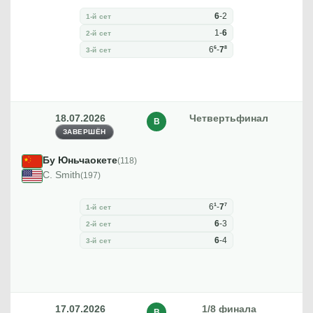
6
-
2
1-й сет
1
-
6
2-й сет
6
8
6
-
7
3-й сет
18.07.2026
Четвертьфинал
В
ЗАВЕРШЁН
Бу Юньчаокете
(118)
C. Smith
(197)
1
7
6
-
7
1-й сет
6
-
3
2-й сет
6
-
4
3-й сет
17.07.2026
1/8 финала
В