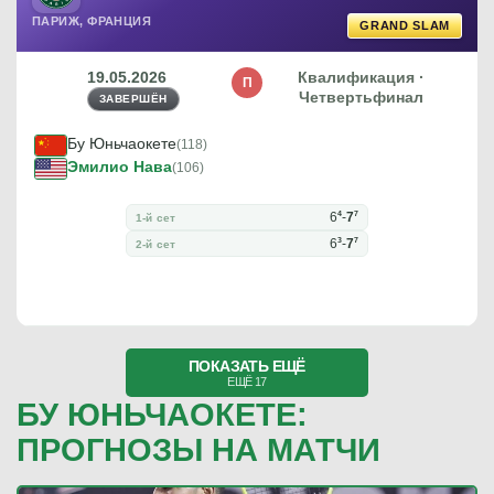
ПАРИЖ, ФРАНЦИЯ
GRAND SLAM
19.05.2026
Квалификация ·
П
Четвертьфинал
ЗАВЕРШЁН
Бу Юньчаокете
(118)
Эмилио Нава
(106)
4
7
6
-
7
1-й сет
3
7
6
-
7
2-й сет
ПОКАЗАТЬ ЕЩЁ
ЕЩЁ 17
БУ ЮНЬЧАОКЕТЕ:
ПРОГНОЗЫ НА МАТЧИ