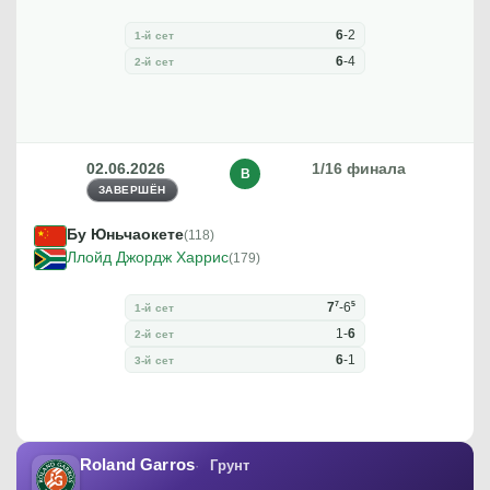
6
-
2
1-й сет
6
-
4
2-й сет
02.06.2026
1/16 финала
В
ЗАВЕРШЁН
Бу Юньчаокете
(118)
Ллойд Джордж Харрис
(179)
7
5
7
-
6
1-й сет
1
-
6
2-й сет
6
-
1
3-й сет
Roland Garros
Грунт