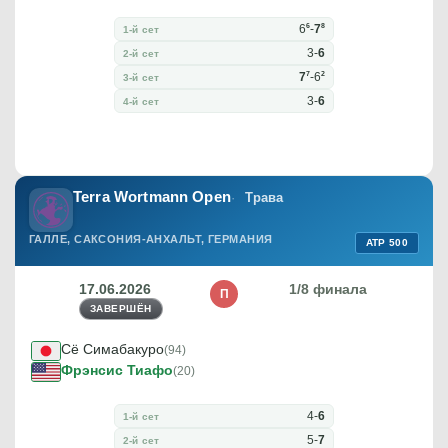
6
8
6
-
7
1-й сет
3
-
6
2-й сет
7
2
7
-
6
3-й сет
3
-
6
4-й сет
Terra Wortmann Open
Трава
ГАЛЛЕ, САКСОНИЯ-АНХАЛЬТ, ГЕРМАНИЯ
ATP 500
17.06.2026
1/8 финала
П
ЗАВЕРШЁН
Сё Симабакуро
(94)
Фрэнсис Тиафо
(20)
4
-
6
1-й сет
5
-
7
2-й сет