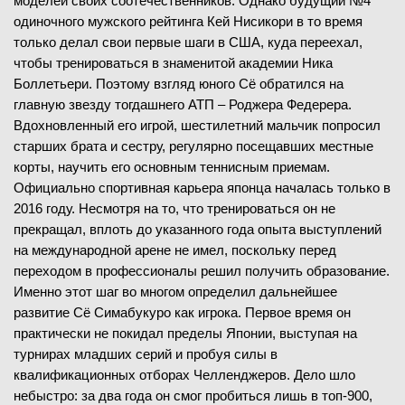
моделей своих соотечественников. Однако будущий №4
одиночного мужского рейтинга Кей Нисикори в то время
только делал свои первые шаги в США, куда переехал,
чтобы тренироваться в знаменитой академии Ника
Боллетьери. Поэтому взгляд юного Сё обратился на
главную звезду тогдашнего АТП – Роджера Федерера.
Вдохновленный его игрой, шестилетний мальчик попросил
старших брата и сестру, регулярно посещавших местные
корты, научить его основным теннисным приемам.
Официально спортивная карьера японца началась только в
2016 году. Несмотря на то, что тренироваться он не
прекращал, вплоть до указанного года опыта выступлений
на международной арене не имел, поскольку перед
переходом в профессионалы решил получить образование.
Именно этот шаг во многом определил дальнейшее
развитие Сё Симабукуро как игрока. Первое время он
практически не покидал пределы Японии, выступая на
турнирах младших серий и пробуя силы в
квалификационных отборах Челленджеров. Дело шло
небыстро: за два года он смог пробиться лишь в топ-900,