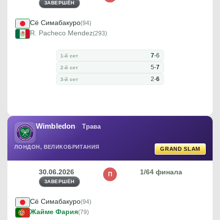
ЗАВЕРШЁН
Сё Симабакуро
(94)
R. Pacheco Mendez
(293)
7
-
6
1-й сет
5
-
7
2-й сет
2
-
6
3-й сет
Wimbledon
Трава
ЛОНДОН, ВЕЛИКОБРИТАНИЯ
GRAND SLAM
30.06.2026
1/64 финала
П
ЗАВЕРШЁН
Сё Симабакуро
(94)
Жайме Фария
(79)