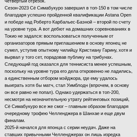
четвертый отрезок.
Сезон-2023 Сё Симабукуро завершил в топ-150 в том числе
благодаря успешно пройденной квалификации Astana Open
и победе над Роберто Карбальес-Баэной – второй по счету
на уровне тура. А вот дебют на домашних соревнованиях в
Токио не задался: воспользоваться полученным от
организаторов прямым приглашением в основу японец не
сумел, уступив опытному чилийцу Кристиану Гарину, хотя и
вырвал у того сет, порадовав публику на трибунах.
Следующий год оказался для теннисиста менее успешным,
поскольку на уровне тура его дела откровенно не ладились,
а единственным отбором мэйджора, где ему удалось
выиграть хотя бы матч, стал Уимблодн (впрочем, в основу
он все равно не попал). Однако удержаться в топ-200,
несмотря на незначительную утрату рейтинговых позиций,
Сё Симабукуро все же смог – главным образом благодаря
очередному трофею Челленджера в Шанхае и еще двум
финалам.
2025-й начался для японца с серии неудач. Даже на
ставших привычными Челленджерах он лишь изредка