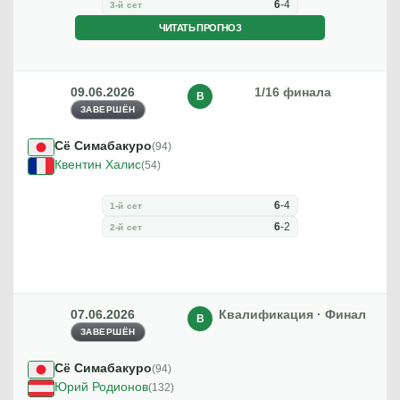
6
-
4
3-й сет
ЧИТАТЬ ПРОГНОЗ
09.06.2026
1/16 финала
В
ЗАВЕРШЁН
Сё Симабакуро
(94)
Квентин Халис
(54)
6
-
4
1-й сет
6
-
2
2-й сет
07.06.2026
Квалификация · Финал
В
ЗАВЕРШЁН
Сё Симабакуро
(94)
Юрий Родионов
(132)