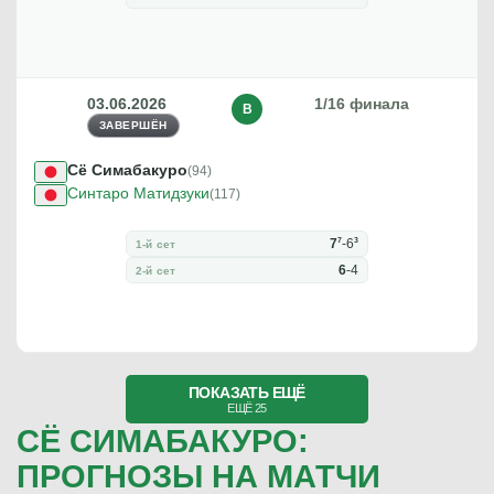
03.06.2026
1/16 финала
В
ЗАВЕРШЁН
Сё Симабакуро
(94)
Синтаро Матидзуки
(117)
7
3
7
-
6
1-й сет
6
-
4
2-й сет
ПОКАЗАТЬ ЕЩЁ
ЕЩЁ 25
СЁ СИМАБАКУРО:
ПРОГНОЗЫ НА МАТЧИ