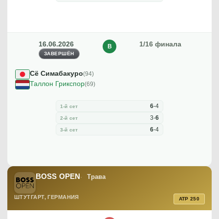
16.06.2026
1/16 финала
В
ЗАВЕРШЁН
Сё Симабакуро
(94)
Таллон Грикспор
(69)
6
-
4
1-й сет
3
-
6
2-й сет
6
-
4
3-й сет
BOSS OPEN
Трава
ШТУТГАРТ, ГЕРМАНИЯ
ATP 250