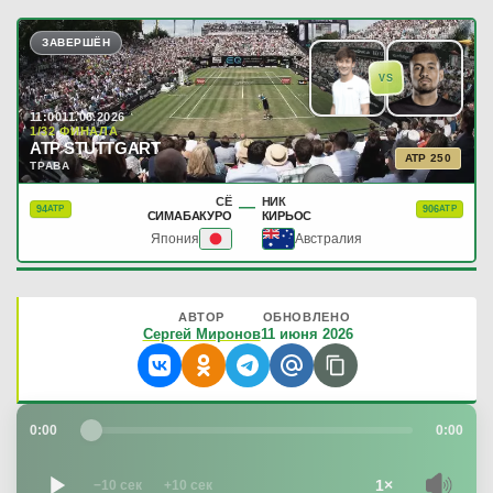
ЗАВЕРШЁН
VS
11:00
11.06.2026
1/32 ФИНАЛА
ATP STUTTGART
ATP 250
ТРАВА
СЁ
НИК
—
94
906
ATP
ATP
СИМАБАКУРО
КИРЬОС
Япония
Австралия
АВТОР
ОБНОВЛЕНО
Сергей Миронов
11 июня 2026
0:00
0:00
1×
−10 сек
+10 сек