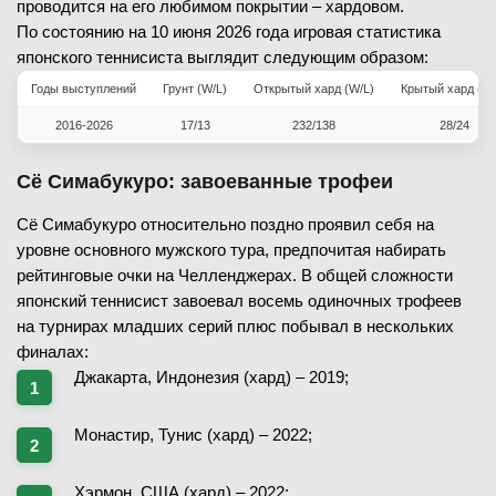
проводится на его любимом покрытии – хардовом.
По состоянию на 10 июня 2026 года игровая статистика
японского теннисиста выглядит следующим образом:
Годы выступлений
Грунт (W/L)
Открытый хард (W/L)
Крытый хард (W/
2016-2026
17/13
232/138
28/24
Сё Симабукуро: завоеванные трофеи
Сё Симабукуро относительно поздно проявил себя на
уровне основного мужского тура, предпочитая набирать
рейтинговые очки на Челленджерах. В общей сложности
японский теннисист завоевал восемь одиночных трофеев
на турнирах младших серий плюс побывал в нескольких
финалах:
Джакарта, Индонезия (хард) – 2019;
Монастир, Тунис (хард) – 2022;
Хэрмон, США (хард) – 2022;