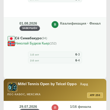
01.08.2026
Квалификация · Финал
В
ЗАВЕРШЁН
Сё Симабакуро
(94)
Николай Будков Кьер
(152)
6
-
3
1-й сет
6
-
4
2-й сет
Mifel Tennis Open by Telcel Oppo
Хард
ЛОС-КАБОС, МЕКСИКА
ATP 250
29.07.2026
1/16 финала
П