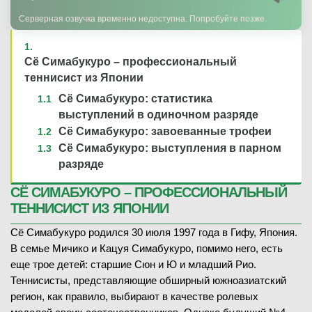
Серверная озвучка временно недоступна. Попробуйте позже.
Сё Симабукуро – профессиональный
теннисист из Японии
Сё Симабукуро: статистика
выступлений в одиночном разряде
Сё Симабукуро: завоеванные трофеи
Сё Симабукуро: выступления в парном
разряде
СЁ СИМАБУКУРО – ПРОФЕССИОНАЛЬНЫЙ
ТЕННИСИСТ ИЗ ЯПОНИИ
Сё Симабукуро родился 30 июля 1997 года в Гифу, Япония.
В семье Мичико и Кацуя Симабукуро, помимо него, есть
еще трое детей: старшие Сюн и Ю и младший Рио.
Теннисисты, представляющие обширный южноазиатский
регион, как правило, выбирают в качестве ролевых