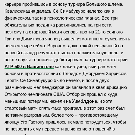
карьере пробившись в основу турнира Большого шлема.
Квалификация далась Сё Симабукуро нелегко как в
физическом, так и в психологическом планах. Все три
обязательных поединка растягивались на три сета,
поэтому на стартовый матч основы против 21-го сеяного
Григора Димитрова японец вышел измотанным, сумев взять
всего четыре гейма. Впрочем, даже такой невзрачный на
первый взгляд результат сыграл положительную роль, и
после паузы теннисист дебютировал на турнире категории
ATP 500 в Вашингтоне
как лаки-лузер, выиграв матч
основы в противостоянии с Ллойдом Джорджем Харрисом.
Терять Сё Симабукуро было нечего, и после двух
разминочных Челленджеров он заявился в квалификацию
Открытого чемпионата США. Отбор он прошел с куда
меньшими потерями, нежели на
Уимблдоне
, и хотя
стартовый матч опять-таки проиграл, в этот раз счет был
не таким разгромным, более того – противостоявшему
японцу Уго Гастону пришлось немало потрудиться, чтобы
не позволить ему перевести выяснение отношений в