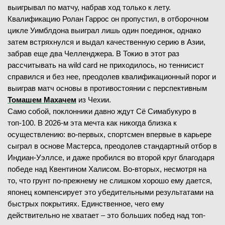
выигрывал по матчу, набрав ход только к лету.
Квалификацию Ролан Гаррос он пропустил, в отборочном
цикле Уимблдона выиграл лишь один поединок, однако
затем встряхнулся и выдал качественную серию в Азии,
забрав еще два Челленджера. В Токио в этот раз
рассчитывать на wild card не приходилось, но теннисист
справился и без нее, преодолев квалификационный порог и
выиграв матч основы в противостоянии с перспективным
Томашем Махачем
из Чехии.
Само собой, поклонники давно ждут Сё Симабукуро в
топ-100. В 2026-м эта мечта как никогда близка к
осуществлению: во-первых, спортсмен впервые в карьере
сыграл в основе Мастерса, преодолев стандартный отбор в
Индиан-Уэллсе, и даже пробился во второй круг благодаря
победе над Квентином Халисом. Во-вторых, несмотря на
то, что грунт по-прежнему не слишком хорошо ему дается,
японец компенсирует это убедительными результатами на
быстрых покрытиях. Единственное, чего ему
действительно не хватает – это больших побед над топ-