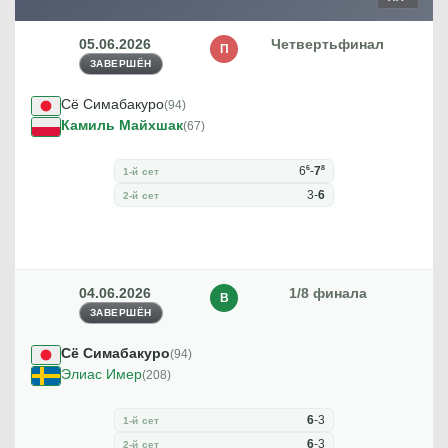
05.06.2026
Четвертьфинал
П
ЗАВЕРШЁН
Сё Симабакуро
(94)
Камиль Майхшак
(67)
6
8
6
-
7
1-й сет
3
-
6
2-й сет
04.06.2026
1/8 финала
В
ЗАВЕРШЁН
Сё Симабакуро
(94)
Элиас Имер
(208)
6
-
3
1-й сет
6
-
3
2-й сет