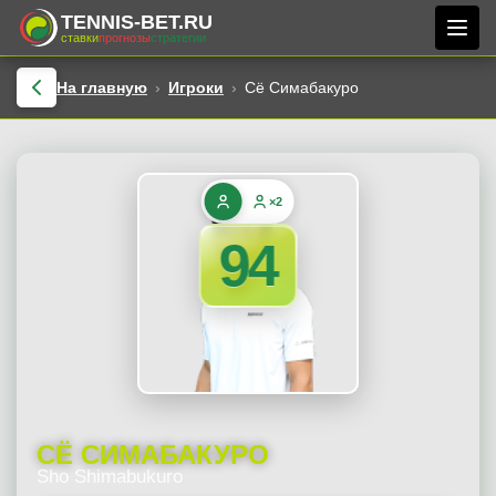
TENNIS-BET.RU
ставки
прогнозы
стратегии
На главную
Игроки
Сё Симабакуро
×2
94
СЁ СИМАБАКУРО
Sho Shimabukuro