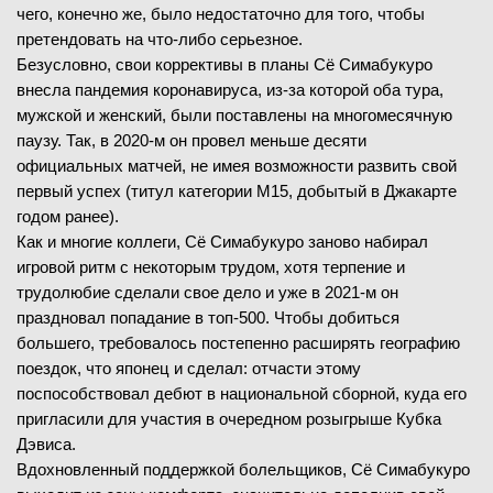
чего, конечно же, было недостаточно для того, чтобы
претендовать на что-либо серьезное.
Безусловно, свои коррективы в планы Сё Симабукуро
внесла пандемия коронавируса, из-за которой оба тура,
мужской и женский, были поставлены на многомесячную
паузу. Так, в 2020-м он провел меньше десяти
официальных матчей, не имея возможности развить свой
первый успех (титул категории М15, добытый в Джакарте
годом ранее).
Как и многие коллеги, Сё Симабукуро заново набирал
игровой ритм с некоторым трудом, хотя терпение и
трудолюбие сделали свое дело и уже в 2021-м он
праздновал попадание в топ-500. Чтобы добиться
большего, требовалось постепенно расширять географию
поездок, что японец и сделал: отчасти этому
поспособствовал дебют в национальной сборной, куда его
пригласили для участия в очередном розыгрыше Кубка
Дэвиса.
Вдохновленный поддержкой болельщиков, Сё Симабукуро