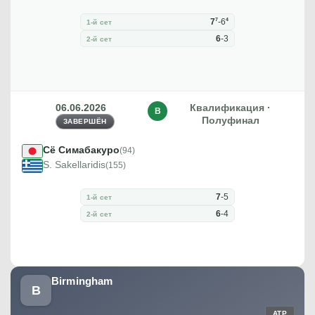
7
4
7
-
6
1-й сет
6
-
3
2-й сет
06.06.2026
Квалификация ·
В
Полуфинал
ЗАВЕРШЁН
Сё Симабакуро
(94)
S. Sakellaridis
(155)
7
-
5
1-й сет
6
-
4
2-й сет
Birmingham
B
ATP