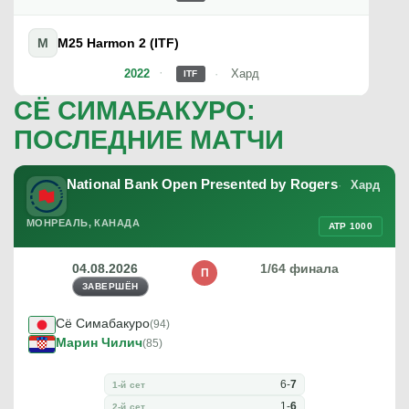
M
M25 Harmon 2 (ITF)
2022
Хард
ITF
СЁ СИМАБАКУРО:
ПОСЛЕДНИЕ МАТЧИ
National Bank Open Presented by Rogers
Хард
МОНРЕАЛЬ, КАНАДА
ATP 1000
04.08.2026
1/64 финала
П
ЗАВЕРШЁН
Сё Симабакуро
(94)
Марин Чилич
(85)
6
-
7
1-й сет
1
-
6
2-й сет