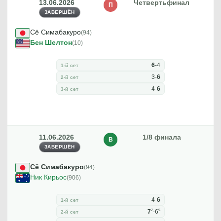
13.06.2026
Четвертьфинал
П
ЗАВЕРШЁН
Сё Симабакуро
(94)
Бен Шелтон
(10)
6
-
4
1-й сет
3
-
6
2-й сет
4
-
6
3-й сет
11.06.2026
1/8 финала
В
ЗАВЕРШЁН
Сё Симабакуро
(94)
Ник Кирьос
(906)
4
-
6
1-й сет
7
5
7
-
6
2-й сет