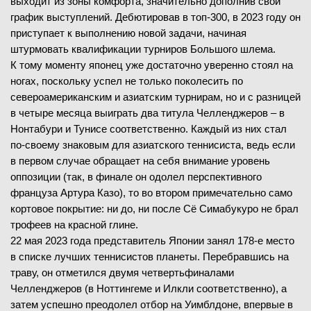
выходит из зоны комфорта, значительно дополнив свой
график выступлений. Дебютировав в топ-300, в 2023 году он
приступает к выполнению новой задачи, начиная
штурмовать квалификации турниров Большого шлема.
К тому моменту японец уже достаточно уверенно стоял на
ногах, поскольку успел не только поколесить по
североамериканским и азиатским турнирам, но и с разницей
в четыре месяца выиграть два титула Челленджеров – в
Нонтабури и Тунисе соответственно. Каждый из них стал
по-своему знаковым для азиатского теннисиста, ведь если
в первом случае обращает на себя внимание уровень
оппозиции (так, в финале он одолел перспективного
француза Артура Казо), то во втором примечательно само
кортовое покрытие: ни до, ни после Сё Симабукуро не брал
трофеев на красной глине.
22 мая 2023 года представитель Японии занял 178-е место
в списке лучших теннисистов планеты. Перебравшись на
траву, он отметился двумя четвертьфиналами
Челленджеров (в Ноттингеме и Илкли соответственно), а
затем успешно преодолел отбор на Уимблдоне, впервые в