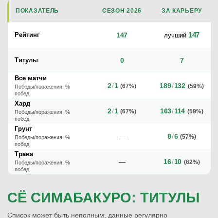
ПОКАЗАТЕЛЬ
СЕЗОН 2026
ЗА КАРЬЕРУ
147
Рейтинг
147
лучший
Титулы
0
7
Все матчи
2
/
1
189
/
132
(67%)
(59%)
Победы/поражения, %
побед
Хард
2
/
1
163
/
114
(67%)
(59%)
Победы/поражения, %
побед
Грунт
—
8
/
6
(57%)
Победы/поражения, %
побед
Трава
—
16
/
10
(62%)
Победы/поражения, %
побед
СЁ СИМАБАКУРО: ТИТУЛЫ
Список может быть неполным, данные регулярно