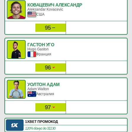
КОВАЦЕВИЧ АЛЕКСАНДР
Aleksandar Kovacevic
США
95
676
Рейтинг:
Очки:
ГАСТОН УГО
Hugo Gaston
Франция
96
672
Рейтинг:
Очки:
УОЛТОН АДАМ
Adam Walton
Австралия
97
654
Рейтинг:
Очки:
1XBET ПРОМОКОД
120% бонус до 31130