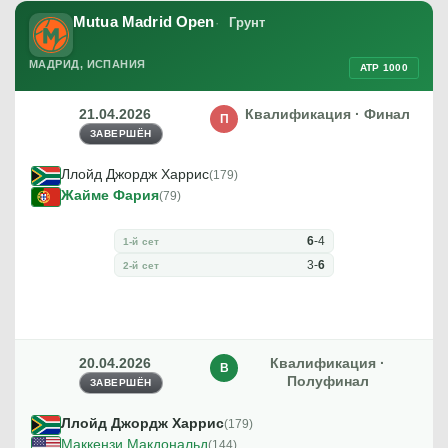
Mutua Madrid Open
Грунт
МАДРИД, ИСПАНИЯ
ATP 1000
21.04.2026
Квалификация · Финал
П
ЗАВЕРШЁН
Ллойд Джордж Харрис
(179)
Жайме Фария
(79)
6
-
4
1-й сет
3
-
6
2-й сет
20.04.2026
Квалификация ·
В
Полуфинал
ЗАВЕРШЁН
Ллойд Джордж Харрис
(179)
Маккензи Макдональд
(144)