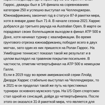
Гаррос, дважды был в 1/4 финала на соревнованиях
категории 250 и успешно выступал на Челленджерах.
Южноафриканец закончил год в статусе 87-й ракетки мира,
хотя в январе даже был 71-й. В начале сезона-2021 Харрис
добрался до третьего раунда на Australian Open. В марте он
порадовал своих болельщиков выходом в финал ATP 500 в
Дохе, хотя начинал турнир с квалификации. Во время
грунтового отрезка южноафриканец победил всего в двух
матчах, зато один из них пришелся на Ролан Гаррос. На
Уимблдоне теннисист показал такой же результат и в
целом выглядел на травяном покрытии посильнее. В
частности, отметим четвертьфинал на ATP 500 в немецком
Галле.
Если в 2019 году во время американской серии Ллойд
Джордж Харрис стабильно выступал на Челленджерах, то
в 2021-м он проделал такой же путь на престижных
турнирах основного мужского тура. На US Open спортсмен
стал одной из сенсаций, дойдя до четвертьфинала. После
этого он оказался 31-й ракеткой мира, что является для