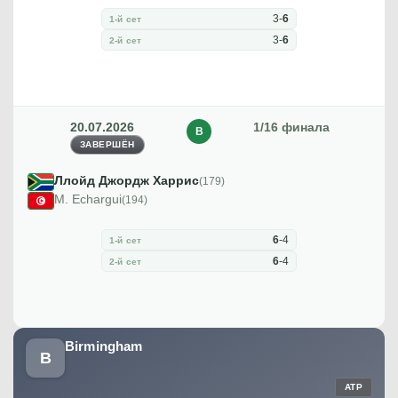
3
-
6
1-й сет
3
-
6
2-й сет
20.07.2026
1/16 финала
В
ЗАВЕРШЁН
Ллойд Джордж Харрис
(179)
M. Echargui
(194)
6
-
4
1-й сет
6
-
4
2-й сет
Birmingham
B
ATP