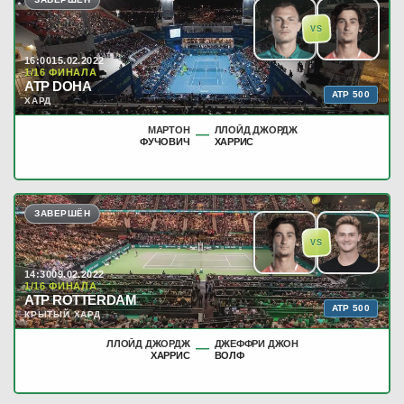
VS
16:00
15.02.2022
1/16 ФИНАЛА
ATP DOHA
ATP 500
ХАРД
МАРТОН
ЛЛОЙД ДЖОРДЖ
—
ФУЧОВИЧ
ХАРРИС
ЗАВЕРШЁН
VS
14:30
09.02.2022
1/16 ФИНАЛА
ATP ROTTERDAM
ATP 500
КРЫТЫЙ ХАРД
ЛЛОЙД ДЖОРДЖ
ДЖЕФФРИ ДЖОН
—
ХАРРИС
ВОЛФ