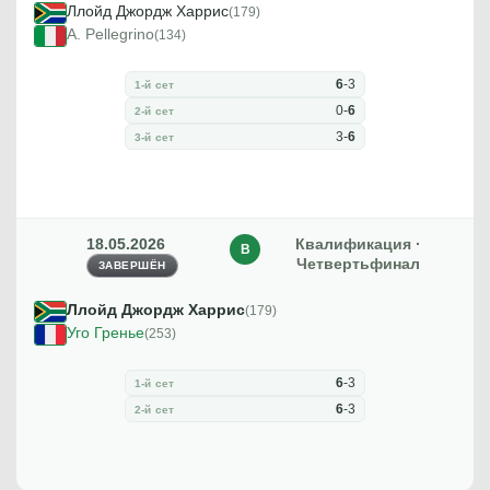
Ллойд Джордж Харрис
(179)
A. Pellegrino
(134)
6
-
3
1-й сет
0
-
6
2-й сет
3
-
6
3-й сет
18.05.2026
Квалификация ·
В
Четвертьфинал
ЗАВЕРШЁН
Ллойд Джордж Харрис
(179)
Уго Гренье
(253)
6
-
3
1-й сет
6
-
3
2-й сет