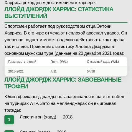
Харриса рекордным достижением в карьере.
ЛЛОЙД ДЖОРДЖ ХАРРИС: СТАТИСТИКА
ВЫСТУПЛЕНИЙ
Спортсмен работает под руководством отца Энтони
Харриса. В его игре отмечают неплохой арсенал ударов. Он
уверенно подает и может надежно действовать как справа,
так и слева. Приводим статистику Ллойда Джорджа в
основном мужском туре (данные на 20 декабря 2021 года):
Годы выступлений
Грунт (W/L)
Открытый хард (W/L)
Кры
2015-2021
4/11
54/38
10/
ЛЛОЙД ДЖОРДЖ ХАРРИС: ЗАВОЕВАННЫЕ
ТРОФЕИ
Южноафриканец дважды останавливался в шаге от побед
на турнирах ATP. Зато на Челленджерах он выигрывал
трижды:
Лексгинтон (хард) — 2018.