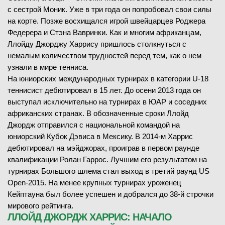
с сестрой Моник. Уже в три года он попробовал свои силы
на корте. Позже восхищался игрой швейцарцев Роджера
Федерера и Стэна Вавринки. Как и многим африканцам,
Ллойду Джорджу Харрису пришлось столкнуться с
немалым количеством трудностей перед тем, как о нем
узнали в мире тенниса.
На юниорских международных турнирах в категории U-18
теннисист дебютировал в 15 лет. До осени 2013 года он
выступал исключительно на турнирах в ЮАР и соседних
африканских странах. В обозначенные сроки Ллойд
Джордж отправился с национальной командой на
юниорский Кубок Дэвиса в Мексику. В 2014-м Харрис
дебютировал на мэйджорах, проиграв в первом раунде
квалификации Ролан Гаррос. Лучшим его результатом на
турнирах Большого шлема стал выход в третий раунд US
Open-2015. На менее крупных турнирах уроженец
Кейптауна был более успешен и добрался до 38-й строчки
мирового рейтинга.
ЛЛОЙД ДЖОРДЖ ХАРРИС: НАЧАЛО