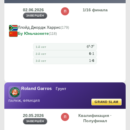
02.06.2026
1/16 финала
П
ЗАВЕРШЁН
Ллойд Джордж Харрис
(179)
Бу Юньчаокете
(118)
5
7
6
-
7
1-й сет
6
-
1
2-й сет
1
-
6
3-й сет
Roland Garros
Грунт
ПАРИЖ, ФРАНЦИЯ
GRAND SLAM
20.05.2026
Квалификация ·
П
Полуфинал
ЗАВЕРШЁН