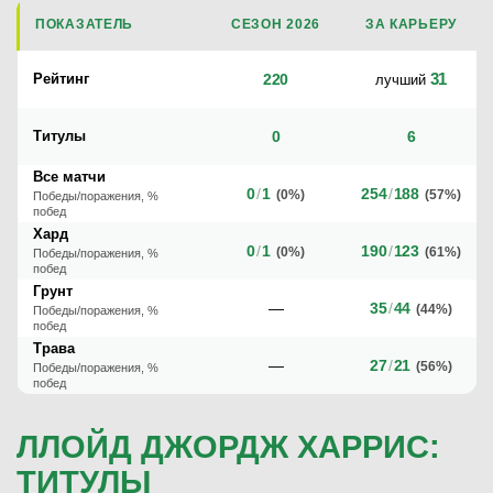
ПОКАЗАТЕЛЬ
СЕЗОН 2026
ЗА КАРЬЕРУ
31
Рейтинг
220
лучший
Титулы
0
6
Все матчи
0
/
1
254
/
188
(0%)
(57%)
Победы/поражения, %
побед
Хард
0
/
1
190
/
123
(0%)
(61%)
Победы/поражения, %
побед
Грунт
—
35
/
44
(44%)
Победы/поражения, %
побед
Трава
—
27
/
21
(56%)
Победы/поражения, %
побед
ЛЛОЙД ДЖОРДЖ ХАРРИС:
ТИТУЛЫ