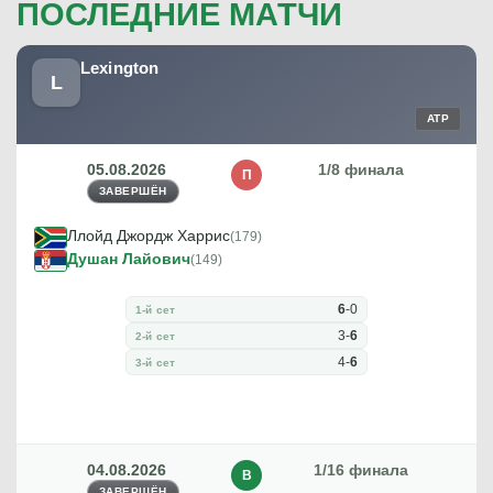
ПОСЛЕДНИЕ МАТЧИ
Lexington
L
ATP
05.08.2026
1/8 финала
П
ЗАВЕРШЁН
Ллойд Джордж Харрис
(179)
Душан Лайович
(149)
6
-
0
1-й сет
3
-
6
2-й сет
4
-
6
3-й сет
04.08.2026
1/16 финала
В
ЗАВЕРШЁН