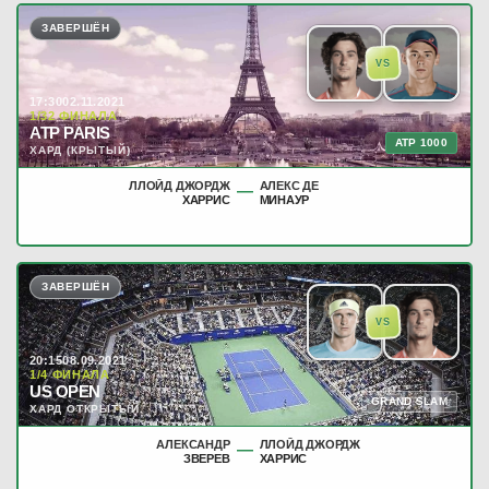
ЗАВЕРШЁН
VS
17:30
02.11.2021
1/32 ФИНАЛА
ATP PARIS
ATP 1000
ХАРД (КРЫТЫЙ)
ЛЛОЙД ДЖОРДЖ
АЛЕКС ДЕ
—
ХАРРИС
МИНАУР
ЗАВЕРШЁН
VS
20:15
08.09.2021
1/4 ФИНАЛА
US OPEN
GRAND SLAM
ХАРД ОТКРЫТЫЙ
АЛЕКСАНДР
ЛЛОЙД ДЖОРДЖ
—
ЗВЕРЕВ
ХАРРИС