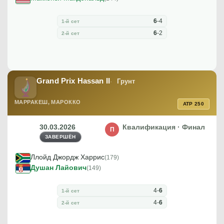
6
-
4
1-й сет
6
-
2
2-й сет
Grand Prix Hassan II
Грунт
МАРРАКЕШ, МАРОККО
ATP 250
30.03.2026
Квалификация · Финал
П
ЗАВЕРШЁН
Ллойд Джордж Харрис
(179)
Душан Лайович
(149)
4
-
6
1-й сет
4
-
6
2-й сет