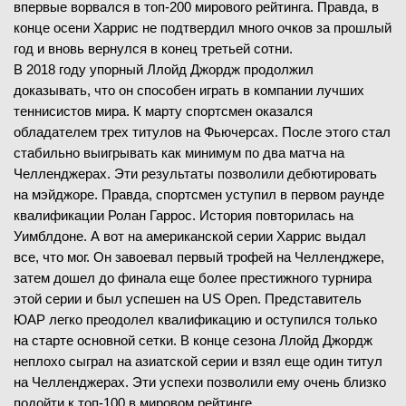
впервые ворвался в топ-200 мирового рейтинга. Правда, в
конце осени Харрис не подтвердил много очков за прошлый
год и вновь вернулся в конец третьей сотни.
В 2018 году упорный Ллойд Джордж продолжил
доказывать, что он способен играть в компании лучших
теннисистов мира. К марту спортсмен оказался
обладателем трех титулов на Фьючерсах. После этого стал
стабильно выигрывать как минимум по два матча на
Челленджерах. Эти результаты позволили дебютировать
на мэйджоре. Правда, спортсмен уступил в первом раунде
квалификации Ролан Гаррос. История повторилась на
Уимблдоне. А вот на американской серии Харрис выдал
все, что мог. Он завоевал первый трофей на Челленджере,
затем дошел до финала еще более престижного турнира
этой серии и был успешен на US Open. Представитель
ЮАР легко преодолел квалификацию и оступился только
на старте основной сетки. В конце сезона Ллойд Джордж
неплохо сыграл на азиатской серии и взял еще один титул
на Челленджерах. Эти успехи позволили ему очень близко
подойти к топ-100 в мировом рейтинге.