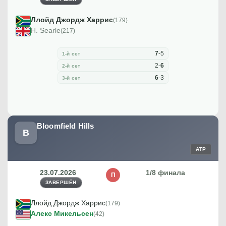
Ллойд Джордж Харрис
(179)
H. Searle
(217)
7
-
5
1-й сет
2
-
6
2-й сет
6
-
3
3-й сет
Bloomfield Hills
B
ATP
23.07.2026
1/8 финала
П
ЗАВЕРШЁН
Ллойд Джордж Харрис
(179)
Алекс Микельсен
(42)