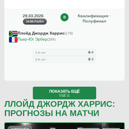
29.03.2026
Квалификация ·
В
Полуфинал
ЗАВЕРШЁН
Ллойд Джордж Харрис
(179)
Пьер-Юг Эрбер
(284)
6
-
4
1-й сет
6
-
3
2-й сет
ПОКАЗАТЬ ЕЩЁ
ЕЩЁ 11
ЛЛОЙД ДЖОРДЖ ХАРРИС:
ПРОГНОЗЫ НА МАТЧИ
ЗАВЕРШЁН