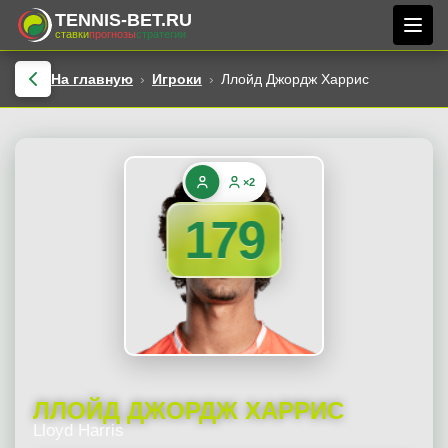
TENNIS-BET.RU
ставки
прогнозы
стратегии
На главную
Игроки
Ллойд Джордж Харрис
×2
179
ЛЛОЙД ДЖОРДЖ ХАРРИС
Lloyd Harris