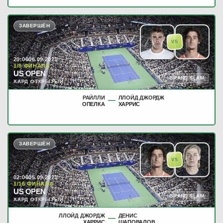
ЗАВЕРШЁН
VS
20:00
06.09.2021
1/8 ФИНАЛА
US OPEN
GRAND SLAM
ХАРД ОТКРЫТЫЙ
РАЙЛЛИ
ЛЛОЙД ДЖОРДЖ
—
ОПЕЛКА
ХАРРИС
ЗАВЕРШЁН
VS
02:00
05.09.2021
1/16 ФИНАЛА
US OPEN
GRAND SLAM
ХАРД ОТКРЫТЫЙ
ЛЛОЙД ДЖОРДЖ
ДЕНИС
—
ХАРРИС
ШАПОВАЛОВ