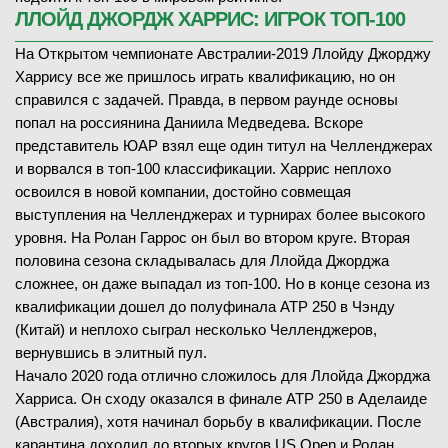
ЛЛОЙД ДЖОРДЖ ХАРРИС: ИГРОК ТОП-100
На Открытом чемпионате Австралии-2019 Ллойду Джорджу
Харрису все же пришлось играть квалификацию, но он
справился с задачей. Правда, в первом раунде основы
попал на россиянина Даниила Медведева. Вскоре
представитель ЮАР взял еще один титул на Челленджерах
и ворвался в топ-100 классификации. Харрис неплохо
освоился в новой компании, достойно совмещая
выступления на Челленджерах и турнирах более высокого
уровня. На Ролан Гаррос он был во втором круге. Вторая
половина сезона складывалась для Ллойда Джорджа
сложнее, он даже выпадал из топ-100. Но в конце сезона из
квалификации дошел до полуфинала ATP 250 в Чэнду
(Китай) и неплохо сыграл несколько Челленджеров,
вернувшись в элитный пул.
Начало 2020 года отлично сложилось для Ллойда Джорджа
Харриса. Он сходу оказался в финале ATP 250 в Аделаиде
(Австралия), хотя начинал борьбу в квалификации. После
карантина доходил до вторых кругов US Open и Ролан