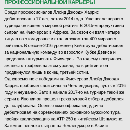
ПРОФЕССИОНАЛЬНОЙ КАРЬЕРЫ
Среди профессионалов Ллойд Джордж Харрис
дебютировал в 17 лет, летом 2014 года. Уже после первого
турнира он вошел в мировой рейтинг. В 2015-м продуктивно
сыграл на Фьючерсах в Африке. За сезон он взял четыре
титула на этом уровне и стал игроком топ-400 мирового
рейтинга. В сезоне-2016 уроженец Кейптауна дебютировал
за национальную команду во взрослом Кубке Дэвиса и
продолжил штурмовать Фьючерсы. За год ему покорилось
аж шесть трофеев на этом уровне, но в рейтинге он
продвинулся лишь в конец третьей сотни.
Одновременно с победами на Фьючерсах Ллойд Джордж
Харрис пробовал свои силы на Челленджерах, пусть в 2016
году и неудачно. Зато в начале 2017-го на турнире такой же
серии в Японии он прошел трехкгруговой отбор и добрался
до полуфинала. Осенью южноафриканец удачно
дебютировал на соревнованиях основного мужского тура,
пройдя квалификацию на ATP 250 в китайском Шэньчжэне.
Затем он неплохо сыграл на Челленджере в Азии и