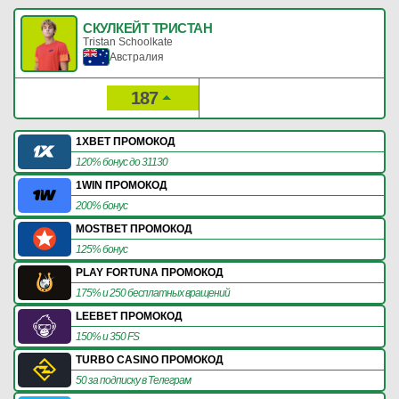
СКУЛКЕЙТ ТРИСТАН
Tristan Schoolkate
Австралия
187
302
Рейтинг:
Очки:
1XBET ПРОМОКОД
120% бонус до 31130
1WIN ПРОМОКОД
200% бонус
MOSTBET ПРОМОКОД
125% бонус
PLAY FORTUNA ПРОМОКОД
175% и 250 бесплатных вращений
LEEBET ПРОМОКОД
150% и 350 FS
TURBO CASINO ПРОМОКОД
50 за подписку в Телеграм