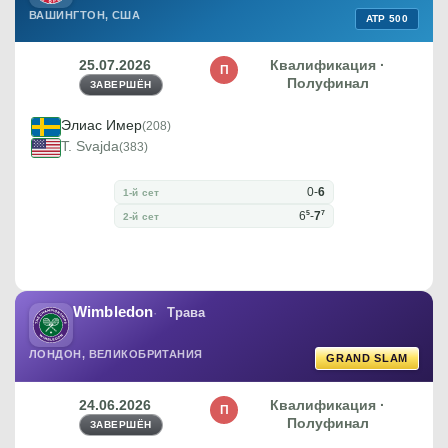
ВАШИНГТОН, США
ATP 500
25.07.2026
Квалификация ·
П
Полуфинал
ЗАВЕРШЁН
Элиас Имер
(208)
T. Svajda
(383)
0
-
6
1-й сет
5
7
6
-
7
2-й сет
Wimbledon
Трава
ЛОНДОН, ВЕЛИКОБРИТАНИЯ
GRAND SLAM
24.06.2026
Квалификация ·
П
Полуфинал
ЗАВЕРШЁН