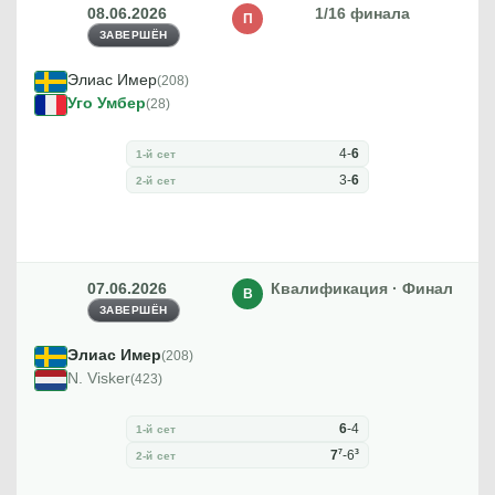
08.06.2026
1/16 финала
П
ЗАВЕРШЁН
Элиас Имер
(208)
Уго Умбер
(28)
4
-
6
1-й сет
3
-
6
2-й сет
07.06.2026
Квалификация · Финал
В
ЗАВЕРШЁН
Элиас Имер
(208)
N. Visker
(423)
6
-
4
1-й сет
7
3
7
-
6
2-й сет