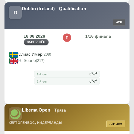
Dublin (Ireland) - Qualification
D
ATP
16.06.2026
1/16 финала
П
ЗАВЕРШЁН
Элиас Имер
(208)
H. Searle
(217)
3
7
6
-
7
1-й сет
5
7
6
-
7
2-й сет
Libema Open
Трава
ХЕРТОГЕНБОС, НИДЕРЛАНДЫ
ATP 250