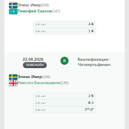
Элиас Имер
(208)
Тимофей Скатов
(147)
4
-
6
1-й сет
1
-
6
2-й сет
22.06.2026
Квалификация ·
В
Четвертьфинал
ЗАВЕРШЁН
Элиас Имер
(208)
Николоз Басилашвили
(130)
2
-
6
1-й сет
6
-
3
2-й сет
10
8
7
-
6
3-й сет