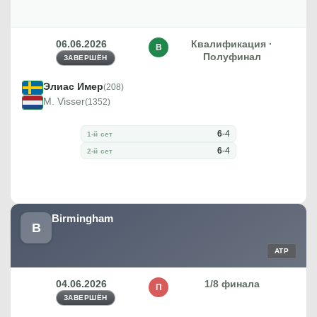
06.06.2026
Квалификация ·
В
Полуфинал
ЗАВЕРШЁН
Элиас Имер
(208)
M. Visser
(1352)
6
-
4
1-й сет
6
-
4
2-й сет
Birmingham
B
ATP
04.06.2026
1/8 финала
П
ЗАВЕРШЁН