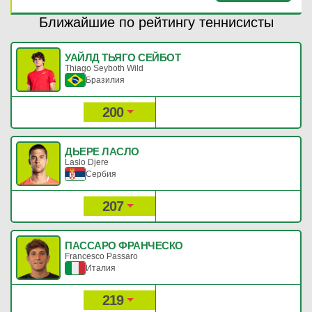
Ближайшие по рейтингу теннисисты
УАЙЛД ТЬЯГО СЕЙБОТ
Thiago Seyboth Wild
Бразилия
200
281
Рейтинг:
Очки:
ДЬЕРЕ ЛАСЛО
Laslo Djere
Сербия
207
268
Рейтинг:
Очки:
ПАССАРО ФРАНЧЕСКО
Francesco Passaro
Италия
219
258
Рейтинг:
Очки: