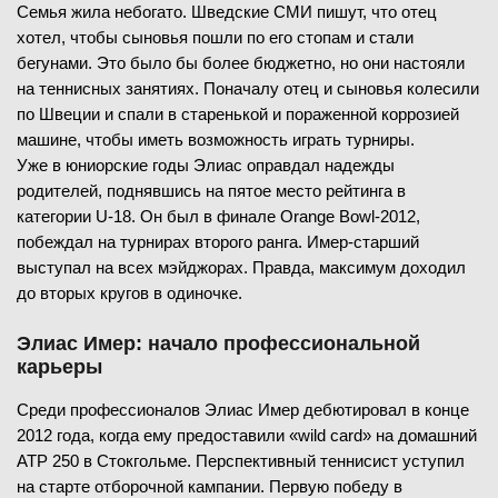
Семья жила небогато. Шведские СМИ пишут, что отец
хотел, чтобы сыновья пошли по его стопам и стали
бегунами. Это было бы более бюджетно, но они настояли
на теннисных занятиях. Поначалу отец и сыновья колесили
по Швеции и спали в старенькой и пораженной коррозией
машине, чтобы иметь возможность играть турниры.
Уже в юниорские годы Элиас оправдал надежды
родителей, поднявшись на пятое место рейтинга в
категории U-18. Он был в финале Orange Bowl-2012,
побеждал на турнирах второго ранга. Имер-старший
выступал на всех мэйджорах. Правда, максимум доходил
до вторых кругов в одиночке.
Элиас Имер: начало профессиональной
карьеры
Среди профессионалов Элиас Имер дебютировал в конце
2012 года, когда ему предоставили «wild card» на домашний
ATP 250 в Стокгольме. Перспективный теннисист уступил
на старте отборочной кампании. Первую победу в