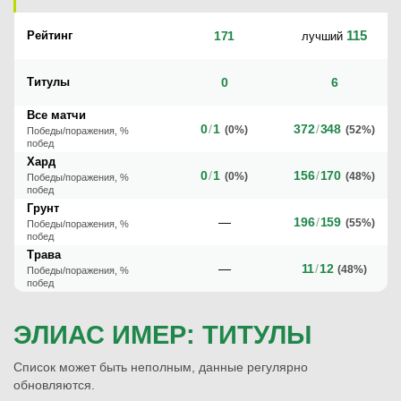
115
Рейтинг
171
лучший
Титулы
0
6
Все матчи
0
/
1
372
/
348
(0%)
(52%)
Победы/поражения, %
побед
Хард
0
/
1
156
/
170
(0%)
(48%)
Победы/поражения, %
побед
Грунт
—
196
/
159
(55%)
Победы/поражения, %
побед
Трава
—
11
/
12
(48%)
Победы/поражения, %
побед
ЭЛИАС ИМЕР: ТИТУЛЫ
Список может быть неполным, данные регулярно
обновляются.