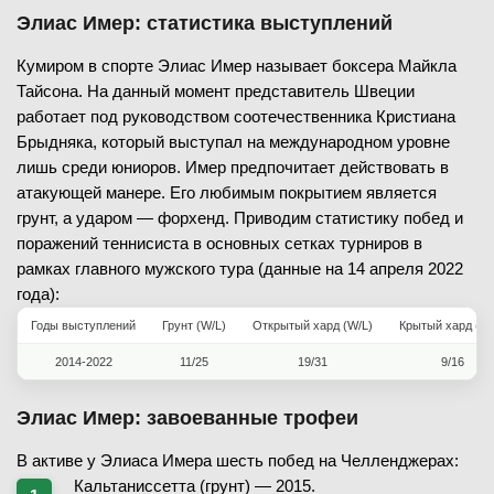
Элиас Имер: статистика выступлений
Кумиром в спорте Элиас Имер называет боксера Майкла
Тайсона. На данный момент представитель Швеции
работает под руководством соотечественника Кристиана
Брыдняка, который выступал на международном уровне
лишь среди юниоров. Имер предпочитает действовать в
атакующей манере. Его любимым покрытием является
грунт, а ударом — форхенд. Приводим статистику побед и
поражений теннисиста в основных сетках турниров в
рамках главного мужского тура (данные на 14 апреля 2022
года):
Годы выступлений
Грунт (W/L)
Открытый хард (W/L)
Крытый хард (W/
2014-2022
11/25
19/31
9/16
Элиас Имер: завоеванные трофеи
В активе у Элиаса Имера шесть побед на Челленджерах:
Кальтаниссетта (грунт) — 2015.