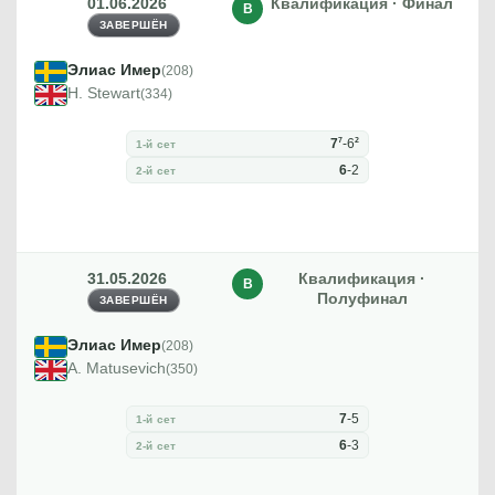
01.06.2026
Квалификация · Финал
В
ЗАВЕРШЁН
Элиас Имер
(208)
H. Stewart
(334)
7
2
7
-
6
1-й сет
6
-
2
2-й сет
31.05.2026
Квалификация ·
В
Полуфинал
ЗАВЕРШЁН
Элиас Имер
(208)
A. Matusevich
(350)
7
-
5
1-й сет
6
-
3
2-й сет