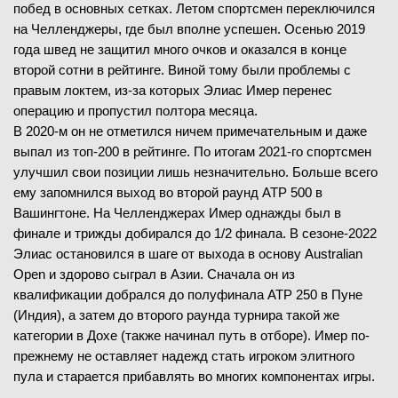
побед в основных сетках. Летом спортсмен переключился
на Челленджеры, где был вполне успешен. Осенью 2019
года швед не защитил много очков и оказался в конце
второй сотни в рейтинге. Виной тому были проблемы с
правым локтем, из-за которых Элиас Имер перенес
операцию и пропустил полтора месяца.
В 2020-м он не отметился ничем примечательным и даже
выпал из топ-200 в рейтинге. По итогам 2021-го спортсмен
улучшил свои позиции лишь незначительно. Больше всего
ему запомнился выход во второй раунд ATP 500 в
Вашингтоне. На Челленджерах Имер однажды был в
финале и трижды добирался до 1/2 финала. В сезоне-2022
Элиас остановился в шаге от выхода в основу Australian
Open и здорово сыграл в Азии. Сначала он из
квалификации добрался до полуфинала ATP 250 в Пуне
(Индия), а затем до второго раунда турнира такой же
категории в Дохе (также начинал путь в отборе). Имер по-
прежнему не оставляет надежд стать игроком элитного
пула и старается прибавлять во многих компонентах игры.