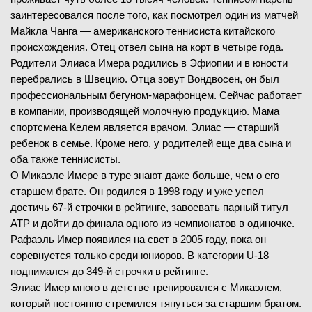
заинтересовался после того, как посмотрел один из матчей
Майкла Чанга — американского теннисиста китайского
происхождения. Отец отвел сына на корт в четыре года.
Родители Элиаса Имера родились в Эфиопии и в юности
перебрались в Швецию. Отца зовут Вондвосен, он был
профессиональным бегуном-марафонцем. Сейчас работает
в компании, производящей молочную продукцию. Мама
спортсмена Келем является врачом. Элиас — старший
ребенок в семье. Кроме него, у родителей еще два сына и
оба также теннисисты.
О Микаэле Имере в туре знают даже больше, чем о его
старшем брате. Он родился в 1998 году и уже успел
достичь 67-й строчки в рейтинге, завоевать парный титул
ATP и дойти до финала одного из чемпионатов в одиночке.
Рафаэль Имер появился на свет в 2005 году, пока он
соревнуется только среди юниоров. В категории U-18
поднимался до 349-й строчки в рейтинге.
Элиас Имер много в детстве тренировался с Микаэлем,
который постоянно стремился тянуться за старшим братом.