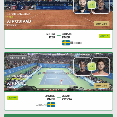
VS
13:00
19.07.2022
1/16
ATP GSTAAD
ATP 250
ГРУНТ
БЕНУА
ЭЛИАС
—
208
ATP
ПЭР
ИМЕР
Швеция
ЗАВЕРШЁН
VS
15:00
05.02.2022
ПОЛУФИНАЛ
ATP PUNE
ATP 250
ХАРД
ЭЛИАС
ЖУАН
—
208
ATP
ИМЕР
СОУЗА
Швеция