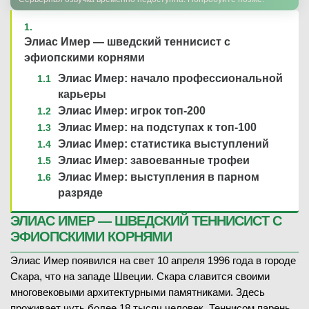
Элиас Имер — шведский теннисист с
эфиопскими корнями
Элиас Имер: начало профессиональной
карьеры
Элиас Имер: игрок топ-200
Элиас Имер: на подступах к топ-100
Элиас Имер: статистика выступлений
Элиас Имер: завоеванные трофеи
Элиас Имер: выступления в парном
разряде
ЭЛИАС ИМЕР — ШВЕДСКИЙ ТЕННИСИСТ С
ЭФИОПСКИМИ КОРНЯМИ
Элиас Имер появился на свет 10 апреля 1996 года в городе
Скара, что на западе Швеции. Скара славится своими
многовековыми архитектурными памятниками. Здесь
проживает чуть более 18 тысяч человек. Теннисом парень