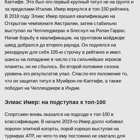
Каптифе. Это был его первый крупный титул не на грунте и
за пределами Италии. Имер вернулся в топ-150 рейтинга.
В 2018 году Элиас Имер прошел квалификацию на
Открытом чемпионате Австралии, затем стабильно
выступал на Челленджерах и блеснул на Ролан Гаррос.
Начав борьбу в квалификации, на грунтовом мэйджоре
швед добрался до второго раунда. Он поднялся на
рекордную для себя 105-ю строчку в рейтинге и имел
шансы на попадание в число ста сильнейших игроков
планеты, но не сбылось. Во второй половине сезона
уровень его результатов упал. Спасло его положение то,
что он защитил титул в Муийрон-ле-Каптифе, а также
победил на Челленджере в Индии.
Элиас Имер: на подступах к топ-100
Спортсмен вновь оказался на подходе к топ-100 в
классификации. В начале 2019-го Имер долго «обивал
пороги» элитной когорты, порой хорошо выступая на
турнирах ATP, но чего-то ему постоянно не хватало для