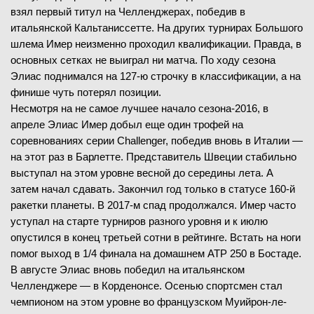
взял первый титул на Челленджерах, победив в
итальянской Кальтаниссетте. На других турнирах Большого
шлема Имер неизменно проходил квалификации. Правда, в
основных сетках не выиграл ни матча. По ходу сезона
Элиас поднимался на 127-ю строчку в классификации, а на
финише чуть потерял позиции.
Несмотря на не самое лучшее начало сезона-2016, в
апреле Элиас Имер добыл еще один трофей на
соревнованиях серии Challenger, победив вновь в Италии —
на этот раз в Барлетте. Представитель Швеции стабильно
выступал на этом уровне весной до середины лета. А
затем начал сдавать. Закончил год только в статусе 160-й
ракетки планеты. В 2017-м спад продолжался. Имер часто
уступал на старте турниров разного уровня и к июлю
опустился в конец третьей сотни в рейтинге. Встать на ноги
помог выход в 1/4 финала на домашнем ATP 250 в Бостаде.
В августе Элиас вновь победил на итальянском
Челленджере — в Корденонсе. Осенью спортсмен стал
чемпионом на этом уровне во французском Муийрон-ле-