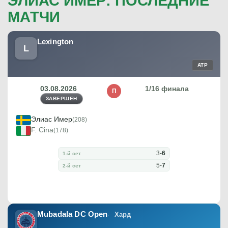
ЭЛИАС ИМЕР: ПОСЛЕДНИЕ
МАТЧИ
Lexington
L
ATP
03.08.2026
1/16 финала
П
ЗАВЕРШЁН
Элиас Имер
(208)
F. Cina
(178)
3
-
6
1-й сет
5
-
7
2-й сет
Mubadala DC Open
Хард