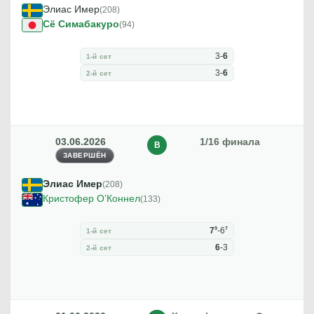
Элиас Имер
(208)
Сё Симабакуро
(94)
3
-
6
1-й сет
3
-
6
2-й сет
03.06.2026
1/16 финала
В
ЗАВЕРШЁН
Элиас Имер
(208)
Кристофер О’Коннел
(133)
9
7
7
-
6
1-й сет
6
-
3
2-й сет