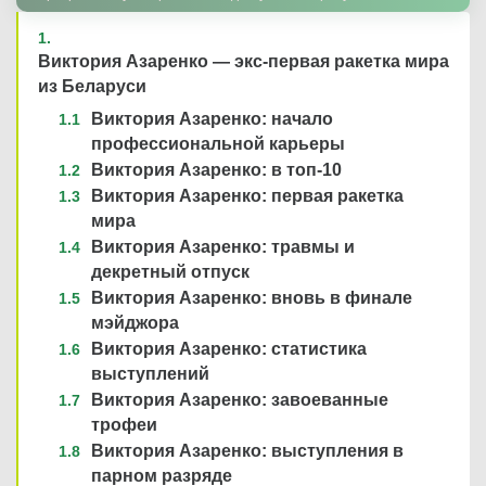
Виктория Азаренко — экс-первая ракетка мира
из Беларуси
Виктория Азаренко: начало
профессиональной карьеры
Виктория Азаренко: в топ-10
Виктория Азаренко: первая ракетка
мира
Виктория Азаренко: травмы и
декретный отпуск
Виктория Азаренко: вновь в финале
мэйджора
Виктория Азаренко: статистика
выступлений
Виктория Азаренко: завоеванные
трофеи
Виктория Азаренко: выступления в
парном разряде