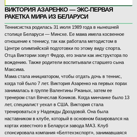
ВИКТОРИЯ АЗАРЕНКО — ЭКС-ПЕРВАЯ
РАКЕТКА МИРА ИЗ БЕЛАРУСИ
Теннисистка родилась 31 июля 1989 года в нынешней
столице Беларуси — Минске. Ее мама имела косвенное
отношение к теннису, так как работала методистом в
Центре олимпийской подготовки по этому виду спорта.
Отца Виктории зовут Федор, его знали как инструктора по
вождению. Также родители воспитывали старшего сына
Максима.
Мама стала инициатором, чтобы отдать дочь в теннис,
когда той было 7 лет. Виктория Азаренко на первых порах
занималась в группе Валентины Ржаных, затем ее
тренером стал Вячеслав Коников. Когда минчанке было 13
лет, специалист уехал в США. Виктория стала
тренироваться у Надежды Дроздовой. Она была
наставником в клубе, который в основном базировался на
кортах известного в Беларуси завода МАЗ. Клуб
спонсировала компания «Белтехэкспорт», занимавшаяся