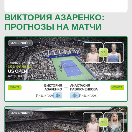
ВИКТОРИЯ АЗАРЕНКО:
ПРОГНОЗЫ НА МАТЧИ
ЗАВЕРШЁН
VS
18:00
27.08.2025
1/32 ФИНАЛА
US OPEN
GRAND SLAM
ХАРД ОТКРЫТЫЙ
ВИКТОРИЯ
АНАСТАСИЯ
—
459
409
WTA
WTA
АЗАРЕНКО
ПАВЛЮЧЕНКОВА
Инд. игрок
Инд. игрок
ЗАВЕРШЁН
VS