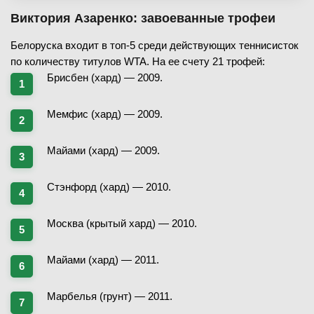
Виктория Азаренко: завоеванные трофеи
Белоруска входит в топ-5 среди действующих теннисисток
по количеству титулов WTA. На ее счету 21 трофей:
Брисбен (хард) — 2009.
Мемфис (хард) — 2009.
Майами (хард) — 2009.
Стэнфорд (хард) — 2010.
Москва (крытый хард) — 2010.
Майами (хард) — 2011.
Марбелья (грунт) — 2011.