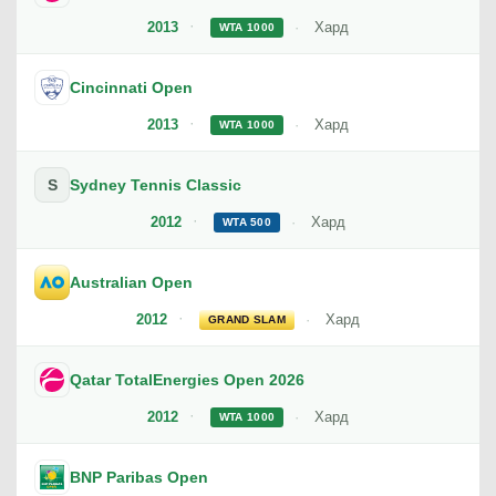
2013
Хард
WTA 1000
Cincinnati Open
2013
Хард
WTA 1000
S
Sydney Tennis Classic
2012
Хард
WTA 500
Australian Open
2012
Хард
GRAND SLAM
Qatar TotalEnergies Open 2026
2012
Хард
WTA 1000
BNP Paribas Open