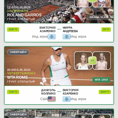
12:00
30.05.2024
1/32 ФИНАЛА
ROLAND GARROS
GRAND SLAM
ГРУНТ ОТКРЫТЫЙ
ВИКТОРИЯ
МИРРА
—
459
5
WTA
WTA
АЗАРЕНКО
АНДРЕЕВА
Инд. игрок
Инд. игрок
ЗАВЕРШЁН
VS
20:00
15.05.2024
ЧЕТВЕРТЬФИНАЛ
WTA ROME
WTA 1000
ГРУНТ ОТКРЫТЫЙ
ДАНИЭЛЬ
ВИКТОРИЯ
—
723
459
WTA
WTA
КОЛЛИНЗ
АЗАРЕНКО
США
Инд. игрок
ЗАВЕРШЁН