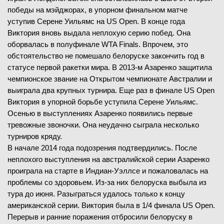
победы на мэйджорах, в упорном финальном матче
уступив Серене Уильямс на US Open. В конце года
Виктория вновь выдала неплохую серию побед. Она
оборвалась в полуфинале WTA Finals. Впрочем, это
обстоятельство не помешало белоруске закончить год в
статусе первой ракетки мира. В 2013-м Азаренко защитила
чемпионское звание на Открытом чемпионате Австралии и
выиграла два крупных турнира. Еще раз в финале US Open
Виктория в упорной борьбе уступила Серене Уильямс.
Осенью в выступлениях Азаренко появились первые
тревожные звоночки. Она неудачно сыграла несколько
турниров кряду.
В начале 2014 года подозрения подтвердились. После
неплохого выступления на австралийской серии Азаренко
проиграла на старте в Индиан-Уэллсе и пожаловалась на
проблемы со здоровьем. Из-за них белоруска выбыла из
тура до июня. Разыграться удалось только к концу
американской серии. Виктория была в 1/4 финала US Open.
Перерыв и ранние поражения отбросили белоруску в