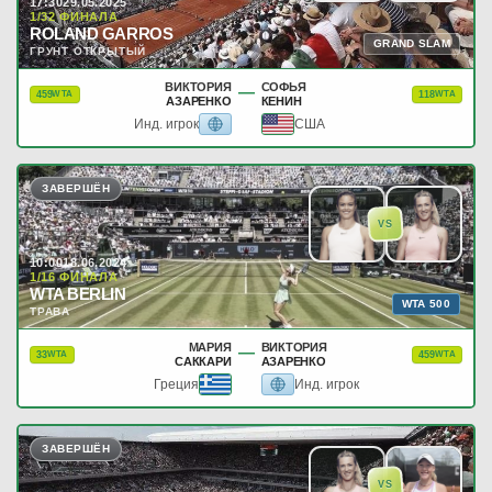
17:30
29.05.2025
1/32 ФИНАЛА
ROLAND GARROS
GRAND SLAM
ГРУНТ ОТКРЫТЫЙ
ВИКТОРИЯ
СОФЬЯ
—
459
118
WTA
WTA
АЗАРЕНКО
КЕНИН
Инд. игрок
США
ЗАВЕРШЁН
VS
10:00
18.06.2024
1/16 ФИНАЛА
WTA BERLIN
WTA 500
ТРАВА
МАРИЯ
ВИКТОРИЯ
—
33
459
WTA
WTA
САККАРИ
АЗАРЕНКО
Греция
Инд. игрок
ЗАВЕРШЁН
VS