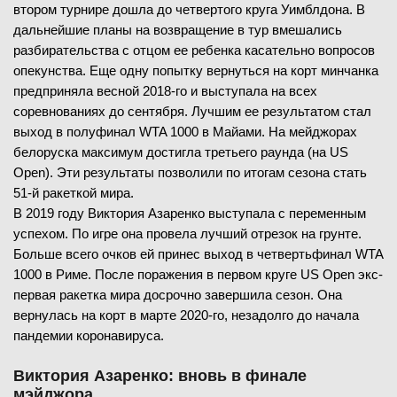
втором турнире дошла до четвертого круга Уимблдона. В
дальнейшие планы на возвращение в тур вмешались
разбирательства с отцом ее ребенка касательно вопросов
опекунства. Еще одну попытку вернуться на корт минчанка
предприняла весной 2018-го и выступала на всех
соревнованиях до сентября. Лучшим ее результатом стал
выход в полуфинал WTA 1000 в Майами. На мейджорах
белоруска максимум достигла третьего раунда (на US
Open). Эти результаты позволили по итогам сезона стать
51-й ракеткой мира.
В 2019 году Виктория Азаренко выступала с переменным
успехом. По игре она провела лучший отрезок на грунте.
Больше всего очков ей принес выход в четвертьфинал WTA
1000 в Риме. После поражения в первом круге US Open экс-
первая ракетка мира досрочно завершила сезон. Она
вернулась на корт в марте 2020-го, незадолго до начала
пандемии коронавируса.
Виктория Азаренко: вновь в финале
мэйджора