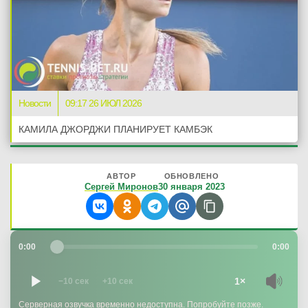
Новости
09:17 26 ИЮЛ 2026
КАМИЛА ДЖОРДЖИ ПЛАНИРУЕТ КАМБЭК
АВТОР
ОБНОВЛЕНО
Сергей Миронов
30 января 2023
0:00
0:00
1×
−10 сек
+10 сек
Серверная озвучка временно недоступна. Попробуйте позже.