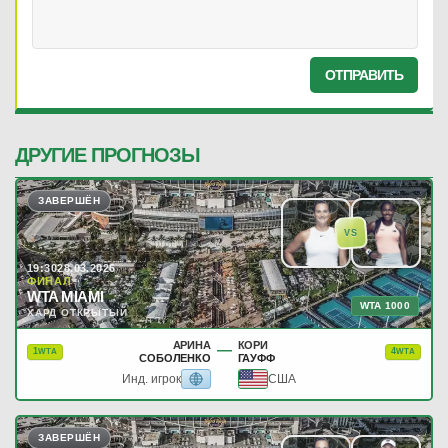
ОТПРАВИТЬ
ДРУГИЕ ПРОГНОЗЫ
ЗАВЕРШЁН
VS
19:30
28.03.2026
ФИНАЛ
WTA MIAMI
WTA 1000
ХАРД ОТКРЫТЫЙ
АРИНА
КОРИ
—
1
4
WTA
WTA
СОБОЛЕНКО
ГАУФФ
Инд. игрок
США
ЗАВЕРШЁН