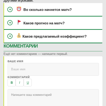
другими игроками.
Во сколько начнется матч?
Каков прогноз на матч?
Каков предлагаемый коэффициент?
КОММЕНТАРИИ
Ещё нет комментариев — напишите первый.
ВАШЕ ИМЯ
КОММЕНТАРИЙ
B
I
U