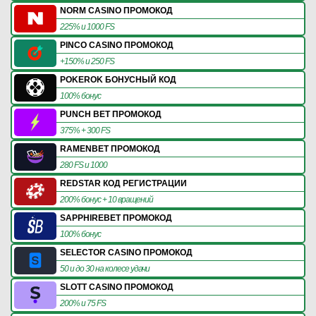
NORM CASINO ПРОМОКОД
225% и 1000 FS
PINCO CASINO ПРОМОКОД
+150% и 250 FS
POKEROK БОНУСНЫЙ КОД
100% бонус
PUNCH BET ПРОМОКОД
375% + 300 FS
RAMENBET ПРОМОКОД
280 FS и 1000
REDSTAR КОД РЕГИСТРАЦИИ
200% бонус + 10 вращений
SAPPHIREBET ПРОМОКОД
100% бонус
SELECTOR CASINO ПРОМОКОД
50 и до 30 на колесе удачи
SLOTT CASINO ПРОМОКОД
200% и 75 FS