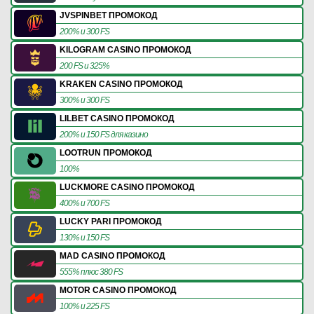
JVSPINBET ПРОМОКОД
200% и 300 FS
KILOGRAM CASINO ПРОМОКОД
200 FS и 325%
KRAKEN CASINO ПРОМОКОД
300% и 300 FS
LILBET CASINO ПРОМОКОД
200% и 150 FS для казино
LOOTRUN ПРОМОКОД
100%
LUCKMORE CASINO ПРОМОКОД
400% и 700 FS
LUCKY PARI ПРОМОКОД
130% и 150 FS
MAD CASINO ПРОМОКОД
555% плюс 380 FS
MOTOR CASINO ПРОМОКОД
100% и 225 FS