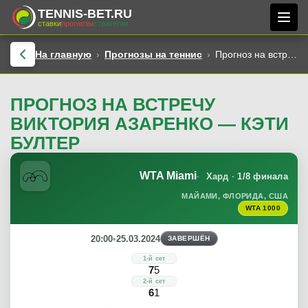
TENNIS-BET.RU
ставки
прогнозы
стратегии
На главную
Прогнозы на теннис
Прогноз на встречу Виктория Азаренко — Кэти Бултер
ПРОГНОЗ НА ВСТРЕЧУ
ВИКТОРИЯ АЗАРЕНКО — КЭТИ
БУЛТЕР
WTA Miami
Хард
1/8 финала
МАЙАМИ, ФЛОРИДА, США
WTA 1000
20:00
•
25.03.2024
ЗАВЕРШЁН
1-й сет
7
5
2-й сет
6
1