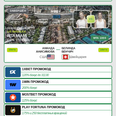
ЗАВЕРШЁН
VS
02:00
24.03.2026
1/8 ФИНАЛА
WTA MIAMI
WTA 1000
ХАРД ОТКРЫТЫЙ
АМАНДА
БЕЛИНДА
—
10
14
WTA
WTA
АНИСИМОВА
БЕНЧИЧ
США
Швейцария
1XBET ПРОМОКОД
120% бонус до 31130
1WIN ПРОМОКОД
200% бонус
MOSTBET ПРОМОКОД
125% бонус
PLAY FORTUNA ПРОМОКОД
175% и 250 бесплатных вращений