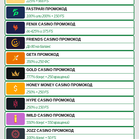
225% + 900 FS
FASTPARI ПРОМОКОД
100% или 200% + 150 FS
FENIX CASINO ПРОМОКОД
до 425% и 375 FS
FRIENDS CASINO ПРОМОКОД
До 80 на баланс
GETX ПРОМОКОД
350% и 250 ФС
GOLD CASINO ПРОМОКОД
777% бонус + 250 вращений
HONEY MONEY CASINO ПРОМОКОД
250% + 250 FS
HYPE CASINO ПРОМОКОД
250% и 150 FS
IWILD CASINO ПРОМОКОД
550% бонус + 550 вращений
JOZZ CASINO ПРОМОКОД
100% бонус + 50 FS