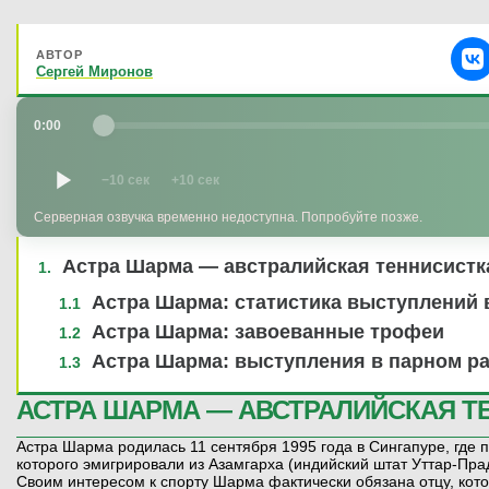
АВТОР
Сергей Миронов
0:00
−10 сек
+10 сек
Серверная озвучка временно недоступна. Попробуйте позже.
Астра Шарма — австралийская теннисистк
Астра Шарма: статистика выступлений 
Астра Шарма: завоеванные трофеи
Астра Шарма: выступления в парном р
АСТРА ШАРМА — АВСТРАЛИЙСКАЯ Т
Астра Шарма родилась 11 сентября 1995 года в Сингапуре, где п
которого эмигрировали из Азамгарха (индийский штат Уттар-Пра
Своим интересом к спорту Шарма фактически обязана отцу, кот