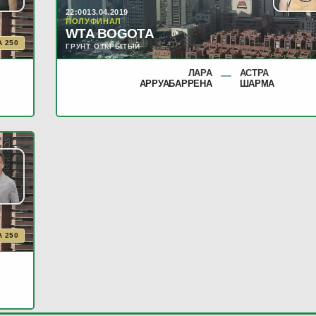
22:00
13.04.2019
ПОЛУФИНАЛ
WTA BOGOTA
A 250
ГРУНТ ОТКРЫТЫЙ
ЛАРА
АСТРА
—
АРРУАБАРРЕНА
ШАРМА
A 250