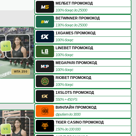
МЕЛБЕТ ПРОМОКОД
100% бонус до 25000
BETWINNER ПРОМОКОД
130% бонус до 25000
1XGAMES ПРОМОКОД
100% бонус
VS
LINEBET ПРОМОКОД
100% бонус
MEGAPARI ПРОМОКОД
100% бонус
WTA 250
RIOBET ПРОМОКОД
100% бонус
1XSLOTS ПРОМОКОД
550% + 450 FS
ВИНЛАЙН ПРОМОКОД
фрибет до 3000
TIGER CASINO ПРОМОКОД
VS
150% до 100 000