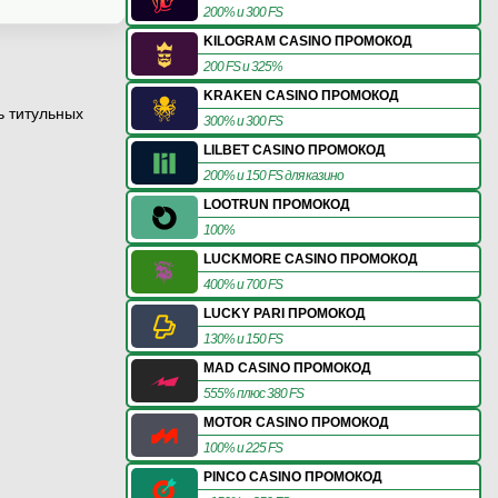
200% и 300 FS
KILOGRAM CASINO ПРОМОКОД
200 FS и 325%
KRAKEN CASINO ПРОМОКОД
ь титульных
300% и 300 FS
LILBET CASINO ПРОМОКОД
200% и 150 FS для казино
LOOTRUN ПРОМОКОД
100%
LUCKMORE CASINO ПРОМОКОД
400% и 700 FS
LUCKY PARI ПРОМОКОД
130% и 150 FS
MAD CASINO ПРОМОКОД
555% плюс 380 FS
MOTOR CASINO ПРОМОКОД
100% и 225 FS
PINCO CASINO ПРОМОКОД