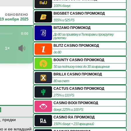
100% бонус
BIGSBET CASINO ПРОМОКОД
ОБНОВЛЕНО
19 ноября 2025
555% и 525 FS
BITZAMO ПРОМОКОД
0:00
До 80 за привязку в Телеграм и прокрутку
рулетки
BLITZ CASINO ПРОМОКОД
1×
до 80
BOUNTY CASINO ПРОМОКОД
50 за подписку плюс до 30 за вращение
BRILLX CASINO ПРОМОКОД
80 на счет
CACTUS CASINO ПРОМОКОД
275% и 110 FS
CASINO BOOI ПРОМОКОД
И
бонус 225% и 100 FS
CASINO RA ПРОМОКОД
, предки
150% бонус + 210 вращений
но и ее младший