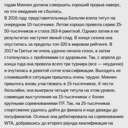
годам Миннен должна совершить хороший прорыв наверх,
но эти ожидания не сбылись.
В 2016 году представительница Бельгии взяла титул на
очередном 10-тысячнике. Летом хорошо провела серию 25-
50-тысячников и стала 263-й ракеткой. Однако затем в ее
результатах наступил явный спад. В конце сезона она
опустилась за пределы топ-320 в мировом рейтинге. В
2017-м Гретье не очень удачно начала сезон, а затем
столкнулась с проблемами со здоровьем. Так, с апреля до
конца года она провела всего три турнира (все — неудачно)
и очутилась в девятой сотне классификации. Выходить из
сложившейся ситуации пришлось очень трудно. Миннен
пришлось вновь участвовать в 15-тысячниках. К чести
бельгийки, она выиграла четыре титула на этом уровне,
совмещая выступления на 15-тысячниках с более
крупными соревнованиями ITF. Так, на 25-тысячниках
спортсменке удалось дойти до финала и еще дважды до
полуфиналов. Осенью она дебютировала на соревнованиях
WTA, добравшись до второго раунда квалификации на