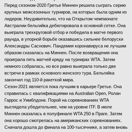
Перед сезоном-2020 Гретье Миннен решила сыграть серию
крупных межсезонных турниров, на которых была одним из
лидеров. Неудивительно, что на Открытом чемпионате
Австралии бельгийка дебютировала в основной сетке. Она
выиграла трехкруговой отбор и победила в матче первого
раунда, в упорной борьбе оказавшись сильнее белоруски
Александры Саснович. Пандемия коронавируса не лучшим
образом сказалась на Миннен. После возвращения она
проиграла пять матчей кряду на турнирах WTA. Затем
немного собралась, но все равно выиграла только две
встречи в рамках основного женского тура. Бельгийка
закончил год 110-й ракеткой мира.
Сезон-2021 является пока лучшим в карьере Гретье. Она
справилась с квалификациями на Australian Open, Ролан
Гаррос и Уимблдоне. Порой на соревнованиях WTA
выглядела убедительнее, чем на уровне ITF. В июле
Миннен оказалась в полуфинале WTA 250 в Праге. Затем
она хорошо смотрелась на американских соревнованиях.
Сначала дошла до финала на 100-тысячнике, а затем вновь