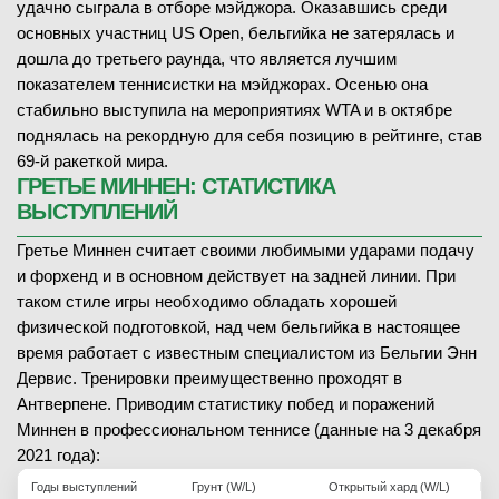
удачно сыграла в отборе мэйджора. Оказавшись среди
основных участниц US Open, бельгийка не затерялась и
дошла до третьего раунда, что является лучшим
показателем теннисистки на мэйджорах. Осенью она
стабильно выступила на мероприятиях WTA и в октябре
поднялась на рекордную для себя позицию в рейтинге, став
69-й ракеткой мира.
ГРЕТЬЕ МИННЕН: СТАТИСТИКА
ВЫСТУПЛЕНИЙ
Гретье Миннен считает своими любимыми ударами подачу
и форхенд и в основном действует на задней линии. При
таком стиле игры необходимо обладать хорошей
физической подготовкой, над чем бельгийка в настоящее
время работает с известным специалистом из Бельгии Энн
Дервис. Тренировки преимущественно проходят в
Антверпене. Приводим статистику побед и поражений
Миннен в профессиональном теннисе (данные на 3 декабря
2021 года):
Годы выступлений
Грунт (W/L)
Открытый хард (W/L)
Кры