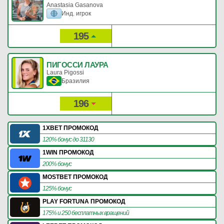
Anastasia Gasanova
Инд. игрок
195
404
Рейтинг:
Очки:
ПИГОССИ ЛАУРА
Laura Pigossi
Бразилия
196
404
Рейтинг:
Очки:
1XBET ПРОМОКОД
120% бонус до 31130
1WIN ПРОМОКОД
200% бонус
MOSTBET ПРОМОКОД
125% бонус
PLAY FORTUNA ПРОМОКОД
175% и 250 бесплатных вращений