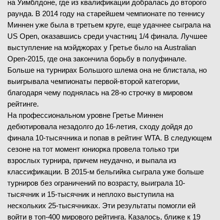
на Уимблдоне, где из квалификации добралась до второго
раунда. В 2014 году на старейшем чемпионате по теннису
Миннен уже была в третьем круге, еще удачнее сыграла на
US Open, оказавшись среди участниц 1/4 финала. Лучшее
выступление на мэйджорах у Гретье было на Australian
Open-2015, где она закончила борьбу в полуфинале.
Больше на турнирах Большого шлема она не блистала, но
выигрывала чемпионаты первой-второй категории,
благодаря чему поднялась на 28-ю строчку в мировом
рейтинге.
На профессиональном уровне Гретье Миннен
дебютировала незадолго до 16-летия, сходу дойдя до
финала 10-тысячника и попав в рейтинг WTA. В следующем
сезоне на тот момент юниорка провела только три
взрослых турнира, причем неудачно, и выпала из
классификации. В 2015-м бельгийка сыграла уже больше
турниров без ограничений по возрасту, выиграла 10-
тысячник и 15-тысячник и неплохо выступила на
нескольких 25-тысячниках. Эти результаты помогли ей
войти в топ-400 мирового рейтинга. Казалось, ближе к 19