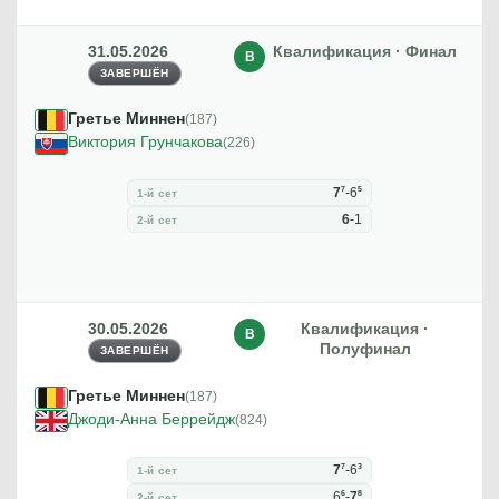
31.05.2026
Квалификация · Финал
В
ЗАВЕРШЁН
Гретье Миннен
(187)
Виктория Грунчакова
(226)
7
5
7
-
6
1-й сет
6
-
1
2-й сет
30.05.2026
Квалификация ·
В
Полуфинал
ЗАВЕРШЁН
Гретье Миннен
(187)
Джоди-Анна Беррейдж
(824)
7
3
7
-
6
1-й сет
6
8
6
-
7
2-й сет