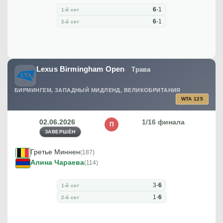
6
-
1
1-й сет
6
-
1
2-й сет
Lexus Birmingham Open
Трава
БИРМИНГЕМ, ЗАПАДНЫЙ МИДЛЕНД, ВЕЛИКОБРИТАНИЯ
WTA 125
02.06.2026
1/16 финала
П
ЗАВЕРШЁН
Гретье Миннен
(187)
Алина Чараева
(114)
3
-
6
1-й сет
1
-
6
2-й сет