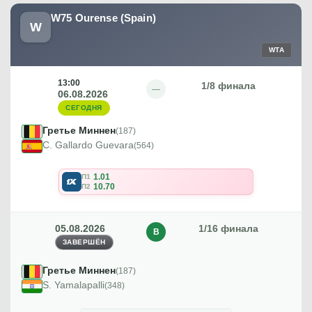
W75 Ourense (Spain)
W
WTA
13:00
1/8 финала
—
06.08.2026
СЕГОДНЯ
Гретье Миннен
(187)
C. Gallardo Guevara
(564)
1.01
П1
10.70
П2
05.08.2026
1/16 финала
В
ЗАВЕРШЁН
Гретье Миннен
(187)
S. Yamalapalli
(348)