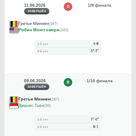
11.06.2026
1/8 финала
П
ЗАВЕРШЁН
Гретье Миннен
(187)
Робин Монтгомери
(200)
4
-
6
1-й сет
4
7
6
-
7
2-й сет
09.06.2026
1/16 финала
В
ЗАВЕРШЁН
Гретье Миннен
(187)
Джанис Тьен
(36)
7
4
7
-
6
1-й сет
6
-
1
2-й сет