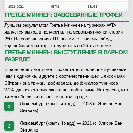
2013-2021
65/42
131/61
45/
ГРЕТЬЕ МИННЕН: ЗАВОЕВАННЫЕ ТРОФЕИ
Лучшим результатом Гретье Миннен на турнирах WTA
является выход в полуфинал на мероприятиях категории
250. На соревнованиях ITF она имеет восемь побед,
крупнейшая из которых случилась на 25-тысячнике.
ГРЕТЬЕ МИННЕН: ВЫСТУПЛЕНИЯ В ПАРНОМ
РАЗРЯДЕ
В паре бельгийка может похвастаться большими успехами,
чем в одиночке. В дуэте с соотечественницей Элисон Ван
Эйтванк она трижды добиралась до финалов турниров
WTA, два из которых оказались победными. Интересно, что
титулы были завоеваны в одном городе:
Люксембург (крытый хард) — 2018 (с Элисон Ван
Эйтванк).
Люксембург (крытый хард) — 2021 (с Элисон Ван
Эйтванк).