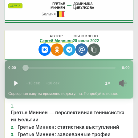
ГРЕТЬЕ
ДОМИНИКА
—
187
WTA
МИННЕН
ЦИБУЛКОВА
Бельгия
АВТОР
ОБНОВЛЕНО
Сергей Миронов
20 июля 2022
0:00
0:00
1×
−10 сек
+10 сек
Серверная озвучка временно недоступна. Попробуйте позже.
Гретье Миннен — перспективная теннисистка
из Бельгии
Гретье Миннен: статистика выступлений
Гретье Миннен: завоеванные трофеи