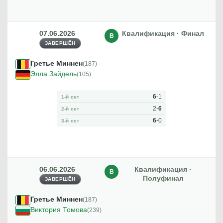
07.06.2026
Квалификация · Финал
В
ЗАВЕРШЁН
Гретье Миннен
(187)
Элла Зайдель
(105)
6
-
1
1-й сет
2
-
6
2-й сет
6
-
0
3-й сет
06.06.2026
Квалификация ·
В
Полуфинал
ЗАВЕРШЁН
Гретье Миннен
(187)
Виктория Томова
(239)