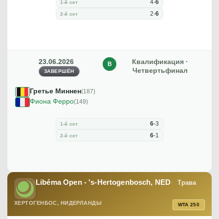
4
-
6
1-й сет
2
-
6
2-й сет
23.06.2026
Квалификация ·
В
Четвертьфинал
ЗАВЕРШЁН
Гретье Миннен
(187)
Фиона Ферро
(149)
6
-
3
1-й сет
6
-
1
2-й сет
Libéma Open - 's-Hertogenbosch, NED
Трава
ХЕРТОГЕНБОС, НИДЕРЛАНДЫ
WTA 250