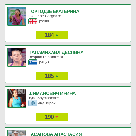
ГОРГОДЗЕ ЕКАТЕРИНА
Ekaterine Gorgodze
Грузия
184
437
Рейтинг:
Очки:
ПАПАМИХАИЛ ДЕСПИНА
Despina Papamichail
Греция
185
435
Рейтинг:
Очки:
ШИМАНОВИЧ ИРИНА
Iryna Shymanovich
Инд. игрок
190
424
Рейтинг:
Очки:
ГАСАНОВА АНАСТАСИЯ