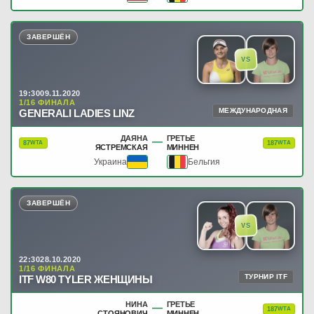
ЗАВЕРШЁН
VS
19:30
09.11.2020
1/16 ФИНАЛА
МЕЖДУНАРОДНАЯ
GENERALI LADIES LINZ
ДАЯНА
ГРЕТЬЕ
—
87
187
WTA
WTA
ЯСТРЕМСКАЯ
МИННЕН
Украина
Бельгия
ЗАВЕРШЁН
VS
22:30
28.10.2020
1/16 ФИНАЛА
ТУРНИР ITF
ITF W80 TYLER ЖЕНЩИНЫ
НИНА
ГРЕТЬЕ
—
187
WTA
СТОЯНОВИЧ
МИННЕН