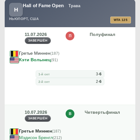
Hall of Fame Open
Трава
H
НЬЮПОРТ, США
WTA 125
11.07.2026
Полуфинал
П
ЗАВЕРШЁН
Гретье Миннен
(187)
Кэти Волынец
(91)
3
-
6
1-й сет
2
-
6
2-й сет
10.07.2026
Четвертьфинал
В
ЗАВЕРШЁН
Гретье Миннен
(187)
Мэдисон Бренгл
(212)