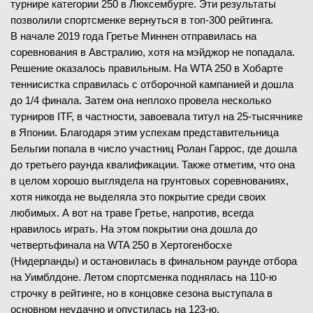
турнире категории 250 в Люксембурге. Эти результаты
позволили спортсменке вернуться в топ-300 рейтинга.
В начале 2019 года Гретье Миннен отправилась на
соревнования в Австралию, хотя на мэйджор не попадала.
Решение оказалось правильным. На WTA 250 в Хобарте
теннисистка справилась с отборочной кампанией и дошла
до 1/4 финала. Затем она неплохо провела несколько
турниров ITF, в частности, завоевала титул на 25-тысячнике
в Японии. Благодаря этим успехам представительница
Бельгии попала в число участниц Ролан Гаррос, где дошла
до третьего раунда квалификации. Также отметим, что она
в целом хорошо выглядела на грунтовых соревнованиях,
хотя никогда не выделяла это покрытие среди своих
любимых. А вот на траве Гретье, напротив, всегда
нравилось играть. На этом покрытии она дошла до
четвертьфинала на WTA 250 в Хертогенбосхе
(Нидерланды) и остановилась в финальном раунде отбора
на Уимблдоне. Летом спортсменка поднялась на 110-ю
строчку в рейтинге, но в концовке сезона выступала в
основном неудачно и опустилась на 123-ю.