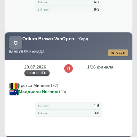
6
-
1
1-й сет
6
-
3
2-й сет
Odlum Brown VanOpen
Хард
O
ВАНКУВЕР, КАНАДА
WTA 125
29.07.2026
1/16 финала
П
ЗАВЕРШЁН
Гретье Миннен
(187)
Мэддисон Инглис
(130)
1
-
6
1-й сет
3
-
6
2-й сет