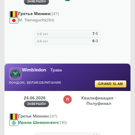
ЗАВЕРШЁН
Гретье Миннен
(187)
M. Yamaguchi
(264)
7
-
5
1-й сет
6
-
3
2-й сет
Wimbledon
Трава
ЛОНДОН, ВЕЛИКОБРИТАНИЯ
GRAND SLAM
24.06.2026
Квалификация ·
П
Полуфинал
ЗАВЕРШЁН
Гретье Миннен
(187)
Ирина Шиманович
(190)