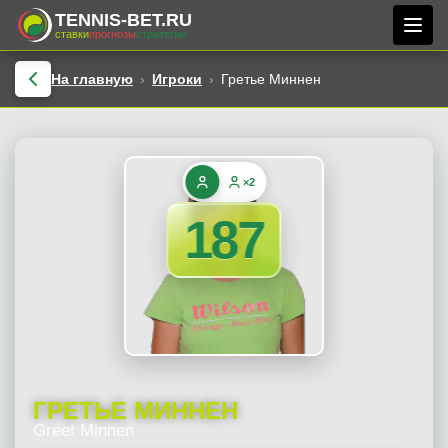
TENNIS-BET.RU
ставки
прогнозы
стратегии
На главную
Игроки
Гретье Миннен
×2
187
ГРЕТЬЕ МИННЕН
Greet Minnen