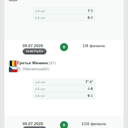
7
-
5
1-й сет
6
-
0
2-й сет
09.07.2026
1/8 финала
В
ЗАВЕРШЁН
Гретье Миннен
(187)
D. Vidmanova
(92)
7
2
7
-
6
1-й сет
4
-
6
2-й сет
6
-
1
3-й сет
09.07.2026
1/16 финала
В