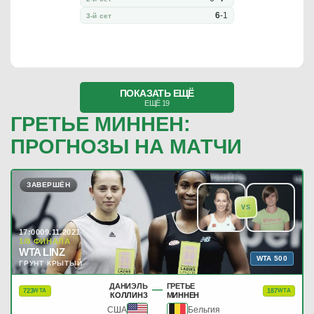
6
-
1
3-й сет
ПОКАЗАТЬ ЕЩЁ
ЕЩЁ 19
ГРЕТЬЕ МИННЕН:
ПРОГНОЗЫ НА МАТЧИ
ЗАВЕРШЁН
VS
17:00
09.11.2021
1/8 ФИНАЛА
WTA LINZ
WTA 500
ГРУНТ КРЫТЫЙ
ДАНИЭЛЬ
ГРЕТЬЕ
—
723
187
WTA
WTA
КОЛЛИНЗ
МИННЕН
США
Бельгия