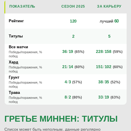
ПОКАЗАТЕЛЬ
СЕЗОН 2025
ЗА КАРЬЕРУ
60
Рейтинг
120
лучший
Титулы
2
5
Все матчи
36
/
19
228
/
158
(65%)
(59%)
Победы/поражения, %
побед
Хард
21
/
14
151
/
102
(60%)
(60%)
Победы/поражения, %
побед
Грунт
4
/
3
38
/
35
(57%)
(52%)
Победы/поражения, %
побед
Трава
8
/
2
33
/
19
(80%)
(63%)
Победы/поражения, %
побед
ГРЕТЬЕ МИННЕН: ТИТУЛЫ
Список может быть неполным, данные регулярно