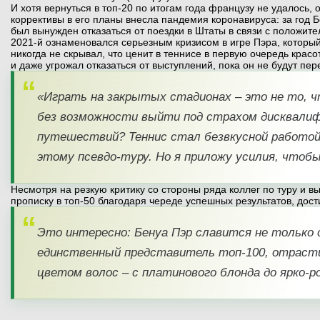
И хотя вернуться в топ-20 по итогам года французу не удалось,
коррективы в его планы внесла пандемия коронавируса: за год Б
был вынужден отказаться от поездки в Штаты в связи с положит
2021-й ознаменовался серьезным кризисом в игре Пэра, которы
никогда не скрывал, что ценит в теннисе в первую очередь кра
и даже угрожал отказаться от выступлений, пока он не будут пе
«Играть на закрытых стадионах – это не то, ч
без возможности выйти под страхом дисквали
путешествий? Теннис стал безвкусной работой
этому псевдо-туру. Но я приложу усилия, чтоб
Несмотря на резкую критику со стороны ряда коллег по туру и в
прописку в топ-50 благодаря череде успешных результатов, дос
Это интересно: Бенуа Пэр славится не только 
единственный представитель топ-100, отрасти
цветом волос – с платинового блонда до ярко-ро