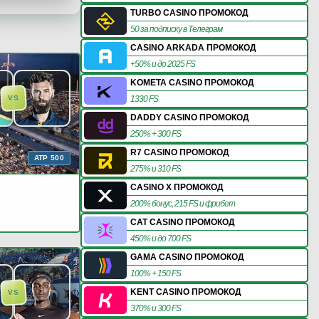
TURBO CASINO ПРОМОКОД
50 за подписку в Телеграм
CASINO ARKADA ПРОМОКОД
+50% и до 2025 FS
KOMETA CASINO ПРОМОКОД
VS
1330 FS
DADDY CASINO ПРОМОКОД
250% + 300 FS
R7 CASINO ПРОМОКОД
ATP 500
275% и 310 FS
CASINO X ПРОМОКОД
200% бонус, 215 FS и фрибет
CAT CASINO ПРОМОКОД
450% и до 700 FS
GAMA CASINO ПРОМОКОД
100% + 150 FS
KENT CASINO ПРОМОКОД
VS
370% и 300 FS