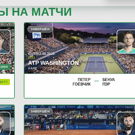
Ы НА МАТЧИ
ЗАВЕРШЁН
01:30
02.08.2022
1/32
ATP WASHINGTON
 1000
ХАРД
ПЕТЕР
БЕНУА
—
6
ATP
ГОЁВЧИК
ПЭР
ЗАВЕРШЁН