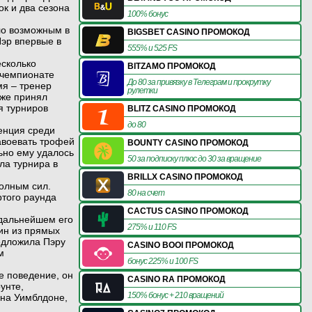
к и два сезона
100% бонус
ало возможным в
BIGSBET CASINO ПРОМОКОД
 Пэр впервые в
555% и 525 FS
есколько
BITZAMO ПРОМОКОД
 чемпионате
До 80 за привязку в Телеграм и прокрутку
мя – тренер
рулетки
кже принял
я турниров
BLITZ CASINO ПРОМОКОД
до 80
енция среди
авоевать трофей
BOUNTY CASINO ПРОМОКОД
ьно ему удалось
50 за подписку плюс до 30 за вращение
ла турнира в
BRILLX CASINO ПРОМОКОД
полным сил.
80 на счет
ртого раунда
CACTUS CASINO ПРОМОКОД
 дальнейшем его
275% и 110 FS
ин из прямых
редложила Пэру
CASINO BOOI ПРОМОКОД
м
бонус 225% и 100 FS
е поведение, он
CASINO RA ПРОМОКОД
унте,
150% бонус + 210 вращений
 на Уимблдоне,