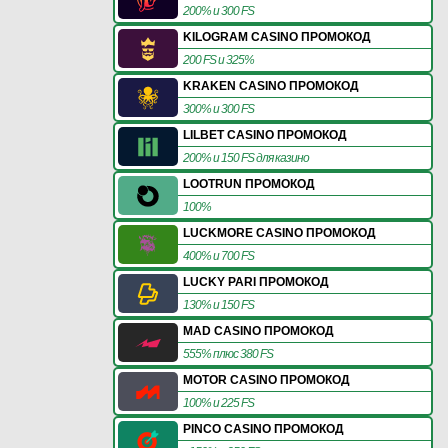
200% и 300 FS
KILOGRAM CASINO ПРОМОКОД
200 FS и 325%
KRAKEN CASINO ПРОМОКОД
300% и 300 FS
LILBET CASINO ПРОМОКОД
200% и 150 FS для казино
LOOTRUN ПРОМОКОД
100%
LUCKMORE CASINO ПРОМОКОД
400% и 700 FS
LUCKY PARI ПРОМОКОД
130% и 150 FS
MAD CASINO ПРОМОКОД
555% плюс 380 FS
MOTOR CASINO ПРОМОКОД
100% и 225 FS
PINCO CASINO ПРОМОКОД