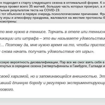
 он подходил к старту следующего сезона в оптимальной форме. К 
енуа провел всего 35 матчей, большую часть которых проиграл, а 
ельным результатом теста на COVID-19.
й тот объяснял в первую очередь психологическими причинами. Фр
соту игры и атмосферу праздника, жаловался на жесткие протоколы 
ресмотрены:
то мне нужно в теннисе. Торчать в отеле или теннис
фикации или штрафа – это вы называете удовольстви
… Поэтому да, мне нужно время на то, чтобы приспо
ы снова начать получать удовольствие от игры».
ысокую вероятность дисквалификации, Пэр все же смог взять себя в
тигнутых в середине сезона (четвертьфиналы в Гамбурге, Гштааде 
своей харизмой, но и запоминающейся внешностью. Э
вший длинную бороду и регулярно экспериментирующи
зового.