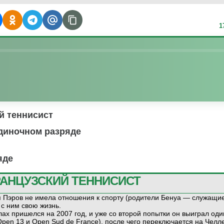
1
й теннисист
одиночном разряде
яде
РАНЦУЗСКИЙ ТЕННИСИСТ
 Пэров не имела отношения к спорту (родители Бенуа — служащие)
 с ним свою жизнь.
лах пришелся на 2007 год, и уже со второй попытки он выиграл од
Open 13 и Open Sud de France), после чего переключается на Чел