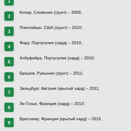
Копер, Словения (грунт) – 2009;
Плентейшн, США (грунт) – 2010;
Фару, Португалия (хард) – 2010;
Албуфейра, Португалия (хард) – 2010;
Брашов, Румыния (грунт) – 2011;
Зальцбург, Австрия (крытый хард) – 2011;
Ле-Госье, Франция (хард) – 2013;
Брессюир, Франция (крытый хард) – 2015;