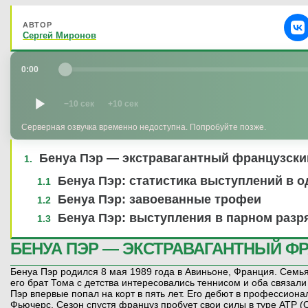
АВТОР
Сергей Миронов
0:00
−10 сек
+10 сек
Серверная озвучка временно недоступна. Попробуйте позже.
Бенуа Пэр — экстравагантный французски
Бенуа Пэр: статистика выступлений в 
Бенуа Пэр: завоеванные трофеи
Бенуа Пэр: выступления в парном разр
БЕНУА ПЭР — ЭКСТРАВАГАНТНЫЙ Ф
Бенуа Пэр родился 8 мая 1989 года в Авиньоне, Франция. Семья
его брат Тома с детства интересовались теннисом и оба связали
Пэр впервые попал на корт в пять лет. Его дебют в профессиона
Фьючерс. Сезон спустя француз пробует свои силы в туре ATP (