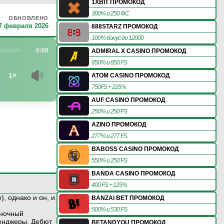
1XBIT ПРОМОКОД
300% и 250 ФС
ОБНОВЛЕНО
7 февраля 2026
888STARZ ПРОМОКОД
100% бонус до 12000
0:00
ADMIRAL X CASINO ПРОМОКОД
850% и 850 FS
1×
ATOM CASINO ПРОМОКОД
750FS + 225%
AUF CASINO ПРОМОКОД
250% и 250 FS
AZINO ПРОМОКОД
277% и 277 FS
BABOSS CASINO ПРОМОКОД
550% и 250 FS
BANDA CASINO ПРОМОКОД
400 FS + 125%
, однако и он, и
BANZAI BET ПРОМОКОД
500% и 530 FS
иночный
ленджеры. Дебют
BETANDYOU ПРОМОКОД