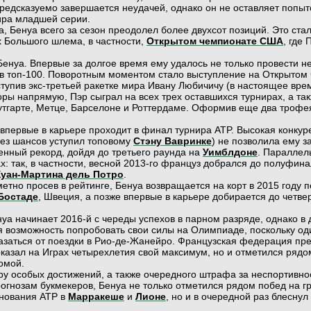
редсказуемо завершается неудачей, однако он не оставляет попыто
ира младшей серии.
а, Бенуа всего за сезон преодолел более двухсот позиций. Это ст
 Большого шлема, в частности,
Открытом чемпионате США
, где
енуа. Впервые за долгое время ему удалось не только провести н
я в топ-100. Поворотным моментом стало выступление на Открытом
ступив экс-третьей ракетке мира Ивану Любичичу (в настоящее вре
ры напрямую, Пэр сыграл на всех трех оставшихся турнирах, а та
тутгарте, Метце, Барселоне и Роттердаме. Оформив еще два трофе
впервые в карьере проходит в финал турнира ATP. Высокая конкур
 без шансов уступил топовому
Стэну Вавринке
) не позволила ему з
енный рекорд, дойдя до третьего раунда на
Уимблдоне
. Параллел
: так, в частности, весной 2013-го француз добрался до полуфина
Хуан-Мартина дель Потро
.
етно просев в рейтинге, Бенуа возвращается на корт в 2015 году 
Бостаде
, Швеция, а позже впервые в карьере добирается до четве
нуа начинает 2016-й с череды успехов в парном разряде, однако в
я возможность попробовать свои силы на Олимпиаде, поскольку од
тказаться от поездки в Рио-де-Жанейро. Французская федерация п
оказал на Играх четырехлетия свой максимум, но и отметился рядо
омой.
ру особых достижений, а также очередного штрафа за неспортивно
огнозам букмекеров, Бенуа не только отметился рядом побед на гр
внования ATP в
Марракеше
и
Лионе
, но и в очередной раз блеснул