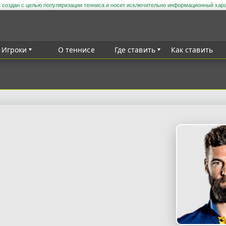
 создан с целью популяризации тенниса и носит исключительно информационный хар
Игроки
О теннисе
Где ставить
Как ставить