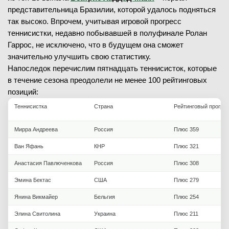
представительница Бразилии, которой удалось подняться
так высоко. Впрочем, учитывая игровой прогресс
теннисистки, недавно побывавшей в полуфинале Ролан
Гаррос, не исключено, что в будущем она сможет
значительно улучшить свою статистику.
Напоследок перечислим пятнадцать теннисисток, которые
в течение сезона преодолели не менее 100 рейтинговых
позиций:
Теннисистка
Страна
Рейтинговый прогре
Мирра Андреева
Россия
Плюс 359
Ван Яфань
КНР
Плюс 321
Анастасия Павлюченкова
Россия
Плюс 308
Эмина Бектас
США
Плюс 279
Янина Викмайер
Бельгия
Плюс 254
Элина Свитолина
Украина
Плюс 211