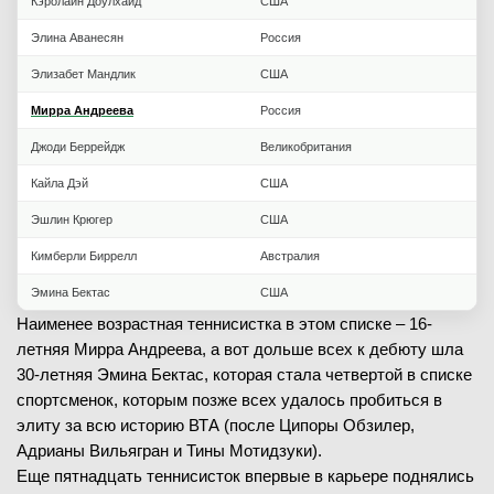
Кэролайн Доулхайд
США
Элина Аванесян
Россия
Элизабет Мандлик
США
Мирра Андреева
Россия
Джоди Беррейдж
Великобритания
Кайла Дэй
США
Эшлин Крюгер
США
Кимберли Биррелл
Австралия
Эмина Бектас
США
Наименее возрастная теннисистка в этом списке – 16-
летняя Мирра Андреева, а вот дольше всех к дебюту шла
30-летняя Эмина Бектас, которая стала четвертой в списке
спортсменок, которым позже всех удалось пробиться в
элиту за всю историю ВТА (после Ципоры Обзилер,
Адрианы Вильягран и Тины Мотидзуки).
Еще пятнадцать теннисисток впервые в карьере поднялись