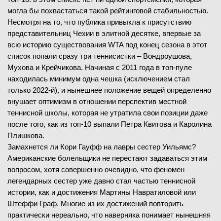
могла бы похвастаться такой рейтинговой стабильностью.
Несмотря на то, что публика привыкла к присутствию
представительниц Чехии в элитной десятке, впервые за
всю историю существования WTA под конец сезона в этот
список попали сразу три теннисистки – Вондроушова,
Мухова и Крейчикова. Начиная с 2011 года в топ-пуле
находилась минимум одна чешка (исключением стал
только 2022-й), и нынешнее положение вещей определенно
внушает оптимизм в отношении перспектив местной
теннисной школы, которая не утратила свои позиции даже
после того, как из топ-10 выпали Петра Квитова и Каролина
Плишкова.
Замахнется ли Кори Гауфф на лавры сестер Уильямс?
Американские болельщики не перестают задаваться этим
вопросом, хотя совершенно очевидно, что феномен
легендарных сестер уже давно стал частью теннисной
истории, как и достижения Мартины Навратиловой или
Штеффи Граф. Многие из их достижений повторить
практически нереально, что наверняка понимает нынешняя