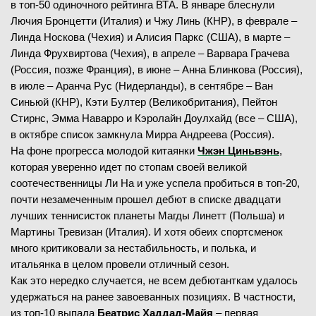
в топ-50 одиночного рейтинга ВТА. В январе блеснули
Лючия Бронцетти (Италия) и Чжу Линь (КНР), в феврале –
Линда Носкова (Чехия) и Алисия Паркс (США), в марте –
Линда Фрухвиртова (Чехия), в апреле – Варвара Грачева
(Россия, позже Франция), в июне – Анна Блинкова (Россия),
в июле – Аранча Рус (Нидерланды), в сентябре – Ван
Синьюй (КНР), Кэти Бултер (Великобритания), Пейтон
Стирнс, Эмма Наварро и Кэролайн Доулхайд (все – США),
в октябре список замкнула Мирра Андреева (Россия).
На фоне прогресса молодой китаянки
Чжэн Циньвэнь
,
которая уверенно идет по стопам своей великой
соотечественницы Ли На и уже успела пробиться в топ-20,
почти незамеченным прошел дебют в списке двадцати
лучших теннисисток планеты Магды Линетт (Польша) и
Мартины Тревизан (Италия). И хотя обеих спортсменок
много критиковали за нестабильность, и полька, и
итальянка в целом провели отличный сезон.
Как это нередко случается, не всем дебютанткам удалось
удержаться на ранее завоеванных позициях. В частности,
из топ-10 выпала
Беатрис Хаддад-Майя
– первая