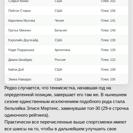
Софья Кенин
США
Плюс 202
Пейтон Стирнс
США
Плюс 156
Каролина Мухова
Чехия
Плюс 141
Гретье Миннен
Бельгия
Плюс 140
Кэролайн Доулхайд
США
Плюс 130
Надя Подорошка
Аргентина
Плюс 126
Диана Шнайдер
Россия
Плюс 122
Кайла Дэй
США
Плюс 108
Эмма Наварро
США
Плюс 105
Редко случается, что теннисистка, начавшая год на
определенной позиции, завершает его там же. В нынешнем
сезоне единственным исключением подобного рода стала
бельгийка Элисе Мертенс, замкнувшая топ-30 (29-я строчка
одиночного рейтинга).
Практически все перечисленные выше спортсменки имеют
все шансы на то, чтобы в дальнейшем улучшить свое