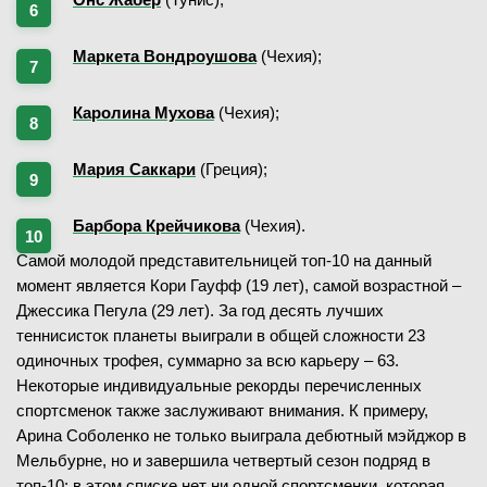
Маркета Вондроушова
(Чехия);
Каролина Мухова
(Чехия);
Мария Саккари
(Греция);
Барбора Крейчикова
(Чехия).
Самой молодой представительницей топ-10 на данный
момент является Кори Гауфф (19 лет), самой возрастной –
Джессика Пегула (29 лет). За год десять лучших
теннисисток планеты выиграли в общей сложности 23
одиночных трофея, суммарно за всю карьеру – 63.
Некоторые индивидуальные рекорды перечисленных
спортсменок также заслуживают внимания. К примеру,
Арина Соболенко не только выиграла дебютный мэйджор в
Мельбурне, но и завершила четвертый сезон подряд в
топ-10: в этом списке нет ни одной спортсменки, которая