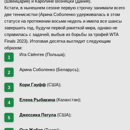
(Швейцария) и Каролине Возняцки (Дания).
Кстати, в нынешнем сезоне первую строчку занимали всего
две теннисистки (Арина Соболенко удерживалась в этом
статусе на протяжении восьми недель и имела все шансы
завершить год, будучи первой ракеткой мира, однако не
справилась с задачей, выбыв из борьбы за трофей WTA
Finals 2023). Итоговая десятка выглядит следующим
образом:
Ига Свёнтек (Польша);
Арина Соболенко (Беларусь);
Кори Гауфф
(США);
Елена Рыбакина
(Казахстан);
Джессика Пегула
(США);
Онс Жабер
(Тунис);