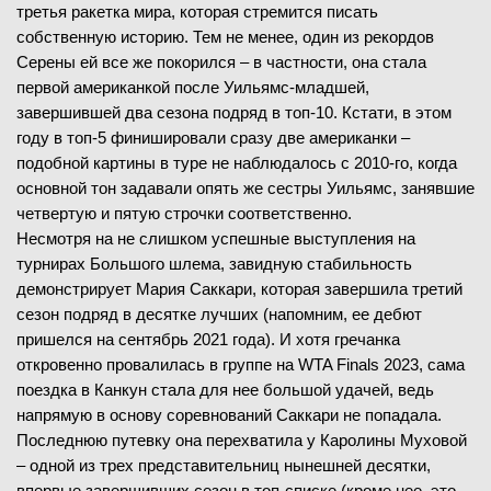
третья ракетка мира, которая стремится писать
собственную историю. Тем не менее, один из рекордов
Серены ей все же покорился – в частности, она стала
первой американкой после Уильямс-младшей,
завершившей два сезона подряд в топ-10. Кстати, в этом
году в топ-5 финишировали сразу две американки –
подобной картины в туре не наблюдалось с 2010-го, когда
основной тон задавали опять же сестры Уильямс, занявшие
четвертую и пятую строчки соответственно.
Несмотря на не слишком успешные выступления на
турнирах Большого шлема, завидную стабильность
демонстрирует Мария Саккари, которая завершила третий
сезон подряд в десятке лучших (напомним, ее дебют
пришелся на сентябрь 2021 года). И хотя гречанка
откровенно провалилась в группе на WTA Finals 2023, сама
поездка в Канкун стала для нее большой удачей, ведь
напрямую в основу соревнований Саккари не попадала.
Последнюю путевку она перехватила у Каролины Муховой
– одной из трех представительниц нынешней десятки,
впервые завершивших сезон в топ-списке (кроме нее, это