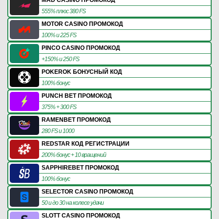
555% плюс 380 FS
MOTOR CASINO ПРОМОКОД
100% и 225 FS
PINCO CASINO ПРОМОКОД
+150% и 250 FS
POKEROK БОНУСНЫЙ КОД
100% бонус
PUNCH BET ПРОМОКОД
375% + 300 FS
RAMENBET ПРОМОКОД
280 FS и 1000
REDSTAR КОД РЕГИСТРАЦИИ
200% бонус + 10 вращений
SAPPHIREBET ПРОМОКОД
100% бонус
SELECTOR CASINO ПРОМОКОД
50 и до 30 на колесе удачи
SLOTT CASINO ПРОМОКОД