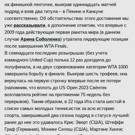
на финишной ленточке, выиграв одиннадцать матчей
подряд и взяв два титула – в Пекине и Канкуне
соответственно. Об обстоятельствах этого достижения мы
уже
рассказывали
, в дополнение отметим, что впервые с
2009 года действующая первая ракетка мира (в данном
случае
Арина Соболенко
) утратила лидирующие позиции
после завершения WTA Finals.
В семнадцати последних розыгрышах (без учета
командного United Cup) полька 12 раз доходила до
полуфинала, а на двух соревнованиях категории WTA 1000
завершила борьбу в финале. Выиграв шесть трофеев, она
вернулась на первую строчку впервые после ее потери
(напомним, что вплоть до US Open 2023 Свёнтек
возглавляла рейтинг на протяжении 75 недель без
перерывов). Таким образом, в 22 года Ига стала шестой в
списке самых молодых теннисисток за всю историю
спорта, завершившей два сезона подряд в статусе лучшей:
ранее до нее это удавалось Крис Эверт (США), Штеффи
Граф (Германия), Монике Селеш (США), Мартине Хингис