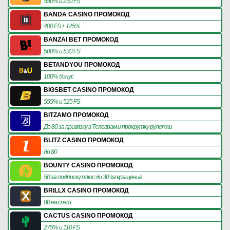
550% и 250 FS
BANDA CASINO ПРОМОКОД
400 FS + 125%
BANZAI BET ПРОМОКОД
500% и 530 FS
BETANDYOU ПРОМОКОД
100% бонус
BIGSBET CASINO ПРОМОКОД
555% и 525 FS
BITZAMO ПРОМОКОД
До 80 за привязку в Телеграм и прокрутку рулетки
BLITZ CASINO ПРОМОКОД
до 80
BOUNTY CASINO ПРОМОКОД
50 за подписку плюс до 30 за вращение
BRILLX CASINO ПРОМОКОД
80 на счет
CACTUS CASINO ПРОМОКОД
275% и 110 FS