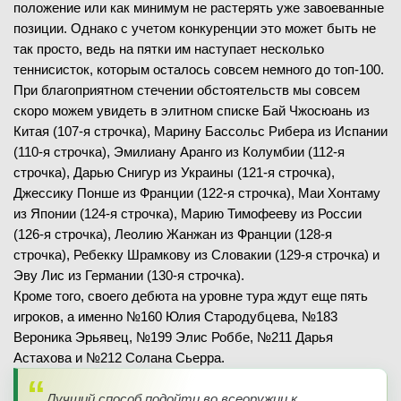
положение или как минимум не растерять уже завоеванные
позиции. Однако с учетом конкуренции это может быть не
так просто, ведь на пятки им наступает несколько
теннисисток, которым осталось совсем немного до топ-100.
При благоприятном стечении обстоятельств мы совсем
скоро можем увидеть в элитном списке Бай Чжосюань из
Китая (107-я строчка), Марину Бассольс Рибера из Испании
(110-я строчка), Эмилиану Аранго из Колумбии (112-я
строчка), Дарью Снигур из Украины (121-я строчка),
Джессику Понше из Франции (122-я строчка), Маи Хонтаму
из Японии (124-я строчка), Марию Тимофееву из России
(126-я строчка), Леолию Жанжан из Франции (128-я
строчка), Ребекку Шрамкову из Словакии (129-я строчка) и
Эву Лис из Германии (130-я строчка).
Кроме того, своего дебюта на уровне тура ждут еще пять
игроков, а именно №160 Юлия Стародубцева, №183
Вероника Эрьявец, №199 Элис Роббе, №211 Дарья
Астахова и №212 Солана Сьерра.
Лучший способ подойти во всеоружии к