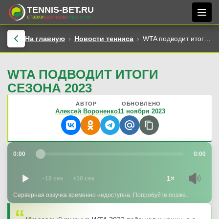
TENNIS-BET.RU
ставки
прогнозы
стратегии
На главную
Новости тенниса
WTA подводит итоги сезона 2023
WTA ПОДВОДИТ ИТОГИ
СЕЗОНА 2023
АВТОР
ОБНОВЛЕНО
Алексей Вороненко
11 ноября 2023
0:00
0:00
1×
−10 сек
+10 сек
Серверная озвучка временно недоступна. Попробуйте позже.