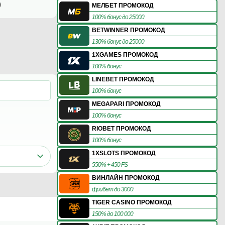
)
МЕЛБЕТ ПРОМОКОД
100% бонус до 25000
BETWINNER ПРОМОКОД
130% бонус до 25000
1XGAMES ПРОМОКОД
100% бонус
LINEBET ПРОМОКОД
100% бонус
MEGAPARI ПРОМОКОД
100% бонус
RIOBET ПРОМОКОД
100% бонус
1XSLOTS ПРОМОКОД
550% + 450 FS
ВИНЛАЙН ПРОМОКОД
фрибет до 3000
TIGER CASINO ПРОМОКОД
150% до 100 000