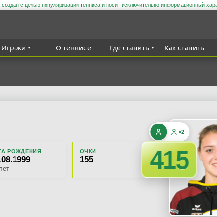
 создан с целью популяризации тенниса и носит исключительно информационный хар
Игроки
О теннисе
Где ставить
Как ставить
×2
415
ТА РОЖДЕНИЯ
ОЧКИ
.08.1999
155
лет