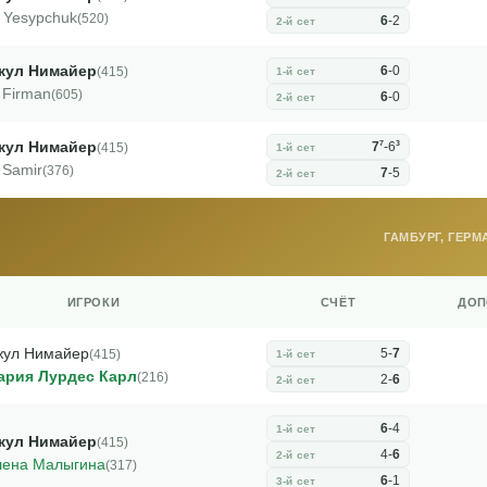
 Yesypchuk
(520)
6
-
2
2-й сет
жул Нимайер
6
-
0
(415)
1-й сет
 Firman
(605)
6
-
0
2-й сет
жул Нимайер
7
3
7
-
6
(415)
1-й сет
 Samir
(376)
7
-
5
2-й сет
ГАМБУРГ, ГЕРМ
ИГРОКИ
СЧЁТ
ДОП
жул Нимайер
5
-
7
(415)
1-й сет
ария Лурдес Карл
(216)
2
-
6
2-й сет
6
-
4
1-й сет
жул Нимайер
(415)
4
-
6
2-й сет
лена Малыгина
(317)
6
-
1
3-й сет