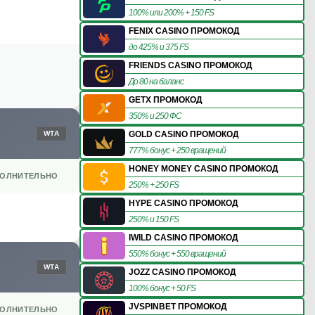
100% или 200% + 150 FS
FENIX CASINO ПРОМОКОД
до 425% и 375 FS
FRIENDS CASINO ПРОМОКОД
До 80 на баланс
GETX ПРОМОКОД
350% и 250 ФС
WTA
GOLD CASINO ПРОМОКОД
777% бонус + 250 вращений
HONEY MONEY CASINO ПРОМОКОД
ОЛНИТЕЛЬНО
250% + 250 FS
HYPE CASINO ПРОМОКОД
250% и 150 FS
IWILD CASINO ПРОМОКОД
550% бонус + 550 вращений
WTA
JOZZ CASINO ПРОМОКОД
100% бонус + 50 FS
JVSPINBET ПРОМОКОД
ОЛНИТЕЛЬНО