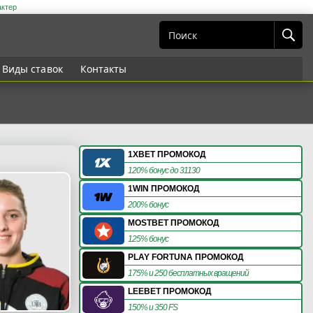
актер
Виды ставок
Контакты
1XBET ПРОМОКОД
120% бонус до 31130
1WIN ПРОМОКОД
200% бонус
MOSTBET ПРОМОКОД
125% бонус
PLAY FORTUNA ПРОМОКОД
175% и 250 бесплатных вращений
LEEBET ПРОМОКОД
150% и 350 FS