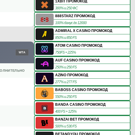
1XBIT ПРОМОКОД
300% и 250 ФС
888STARZ ПРОМОКОД
100% бонус до 12000
ADMIRAL X CASINO ПРОМОКОД
850% и 850 FS
ATOM CASINO ПРОМОКОД
750FS + 225%
WTA
AUF CASINO ПРОМОКОД
250% и 250 FS
ОЛНИТЕЛЬНО
AZINO ПРОМОКОД
277% и 277 FS
BABOSS CASINO ПРОМОКОД
550% и 250 FS
BANDA CASINO ПРОМОКОД
400 FS + 125%
BANZAI BET ПРОМОКОД
500% и 530 FS
BETANDYOU ПРОМОКОД