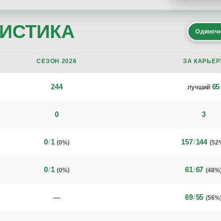
ТИСТИКА
Одиноч
СЕЗОН 2026
ЗА КАРЬЕР
244
65
лучший
0
3
0
1
157
144
/
/
(0%)
(52
0
1
61
67
/
/
(0%)
(48%
69
55
—
/
(56%