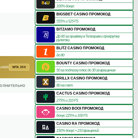
100% бонус
BIGSBET CASINO ПРОМОКОД
555% и 525 FS
BITZAMO ПРОМОКОД
До 80 за привязку в Телеграм и прокрутку
рулетки
BLITZ CASINO ПРОМОКОД
до 80
BOUNTY CASINO ПРОМОКОД
АНИЯ
WTA 250
50 за подписку плюс до 30 за вращение
BRILLX CASINO ПРОМОКОД
80 на счет
ОЛНИТЕЛЬНО
CACTUS CASINO ПРОМОКОД
275% и 110 FS
CASINO BOOI ПРОМОКОД
бонус 225% и 100 FS
CASINO RA ПРОМОКОД
150% бонус + 210 вращений