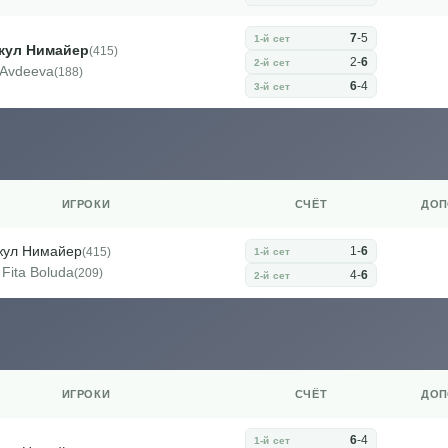
7
-
5
1-й сет
жул Нимайер
(415)
2
-
6
2-й сет
 Avdeeva
(188)
6
-
4
3-й сет
ИГРОКИ
СЧЁТ
ДОП
жул Нимайер
1
-
6
(415)
1-й сет
 Fita Boluda
(209)
4
-
6
2-й сет
ИГРОКИ
СЧЁТ
ДОП
6
-
4
1-й сет