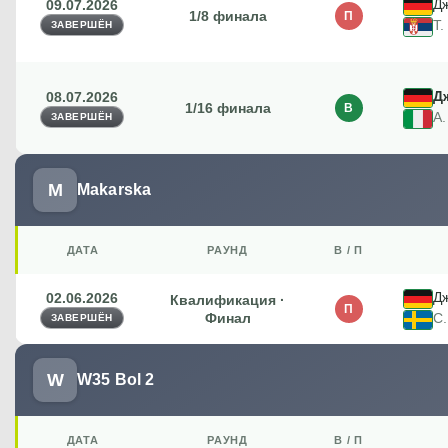
Д
09.07.2026
1/8 финала
П
T.
ЗАВЕРШЁН
Д
08.07.2026
1/16 финала
В
A.
ЗАВЕРШЁН
M
Makarska
ДАТА
РАУНД
В / П
Д
02.06.2026
Квалификация ·
П
Финал
C
ЗАВЕРШЁН
W
W35 Bol 2
ДАТА
РАУНД
В / П