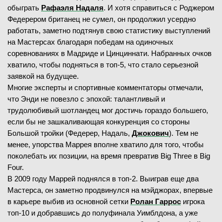
обыграть
Рафаэля Надаля
. И хотя справиться с Роджером
Федерером британец не сумел, он продолжил усердно
работать, заметно подтянув свою статистику выступлений
на Мастерсах благодаря победам на одиночных
соревнованиях в Мадриде и Цинциннати. Набранных очков
хватило, чтобы подняться в топ-5, что стало серьезной
заявкой на будущее.
Многие эксперты и спортивные комментаторы отмечали,
что Энди не повезло с эпохой: талантливый и
трудолюбивый шотландец мог достичь гораздо большего,
если бы не зашкаливающая конкуренция со стороны
Большой тройки (Федерер, Надаль,
Джокович
). Тем не
менее, упорства Маррея вполне хватило для того, чтобы
поколебать их позиции, на время превратив Big Three в Big
Four.
В 2009 году Маррей поднялся в топ-2. Выиграв еще два
Мастерса, он заметно продвинулся на мэйджорах, впервые
в карьере выбив из основной сетки
Ролан Гаррос
игрока
топ-10 и добравшись до полуфинала Уимблдона, а уже