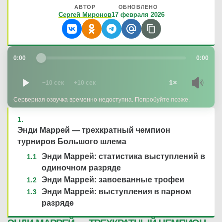
АВТОР
ОБНОВЛЕНО
Сергей Миронов
17 февраля 2026
0:00
0:00
1×
−10 сек
+10 сек
Серверная озвучка временно недоступна. Попробуйте позже.
Энди Маррей — трехкратный чемпион
турниров Большого шлема
Энди Маррей: статистика выступлений в
одиночном разряде
Энди Маррей: завоеванные трофеи
Энди Маррей: выступления в парном
разряде