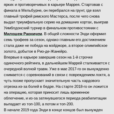
ярких и противоречивых в карьере Маррея. Стартовав с
финала в Мельбурне, он перебрался на грунт, где взял
главный трофей римского Мастерса, после чего снова
выдал триумфальную серию на домашних кортах, выиграв
Уимблдонский турнир в финальном противостоянии с
Милошем Раоничем
. В общей сложности Энди оформил
семь трофеев за сезон, однако главным его достижением
стала даже не победа на мэйджоре, а второе олимпийское
золото, добытое в Рио-де-Жанейро.
Впервые в карьере завершив сезон на 1-й строчке
одиночного рейтинга, в дальнейшем Маррей сталкивается с
очередной волной травм. Уже в мае 2017-го он вынужденно
снимается с соревнований в связи с повреждением локтя, а
чуть позже пропускает значительную часть хардового
отрезка из-за болей в бедре. На старте 2018-го он ложится
на операцию, которая приносит лишь временное
облегчение, и из-за затянувшегося периода реабилитации
выпадает из топ-100, а потом и топ-200.
В начале 2019 года Энди в конце концов был вынужден