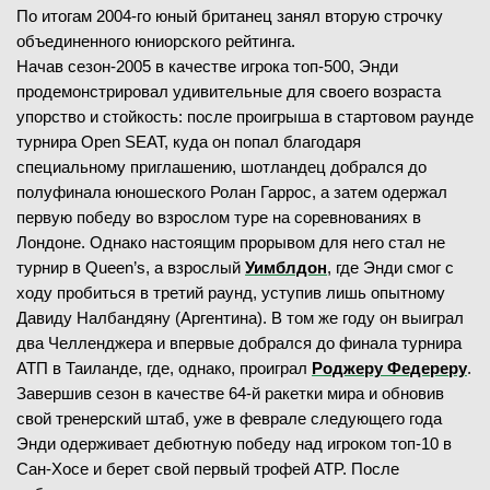
По итогам 2004-го юный британец занял вторую строчку
объединенного юниорского рейтинга.
Начав сезон-2005 в качестве игрока топ-500, Энди
продемонстрировал удивительные для своего возраста
упорство и стойкость: после проигрыша в стартовом раунде
турнира Open SEAT, куда он попал благодаря
специальному приглашению, шотландец добрался до
полуфинала юношеского Ролан Гаррос, а затем одержал
первую победу во взрослом туре на соревнованиях в
Лондоне. Однако настоящим прорывом для него стал не
турнир в Queen’s, а взрослый
Уимблдон
, где Энди смог с
ходу пробиться в третий раунд, уступив лишь опытному
Давиду Налбандяну (Аргентина). В том же году он выиграл
два Челленджера и впервые добрался до финала турнира
АТП в Таиланде, где, однако, проиграл
Роджеру Федереру
.
Завершив сезон в качестве 64-й ракетки мира и обновив
свой тренерский штаб, уже в феврале следующего года
Энди одерживает дебютную победу над игроком топ-10 в
Сан-Хосе и берет свой первый трофей ATP. После