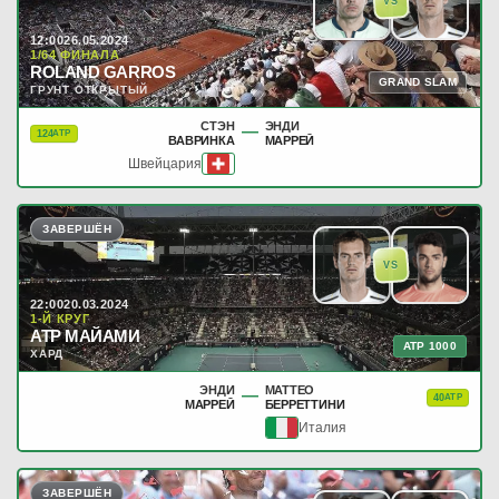
VS
12:00
26.05.2024
1/64 ФИНАЛА
ROLAND GARROS
GRAND SLAM
ГРУНТ ОТКРЫТЫЙ
СТЭН
ЭНДИ
—
124
ATP
ВАВРИНКА
МАРРЕЙ
Швейцария
ЗАВЕРШЁН
VS
22:00
20.03.2024
1-Й КРУГ
ATP МАЙАМИ
ATP 1000
ХАРД
ЭНДИ
МАТТЕО
—
40
ATP
МАРРЕЙ
БЕРРЕТТИНИ
Италия
ЗАВЕРШЁН