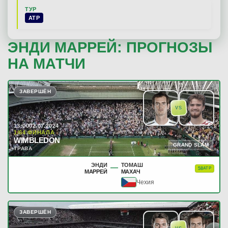
ТУР
ATP
ЭНДИ МАРРЕЙ: ПРОГНОЗЫ
НА МАТЧИ
ЗАВЕРШЁН
VS
13:00
02.07.2024
1/64 ФИНАЛА
WIMBLEDON
GRAND SLAM
ТРАВА
ЭНДИ
ТОМАШ
—
58
ATP
МАРРЕЙ
МАХАЧ
Чехия
ЗАВЕРШЁН