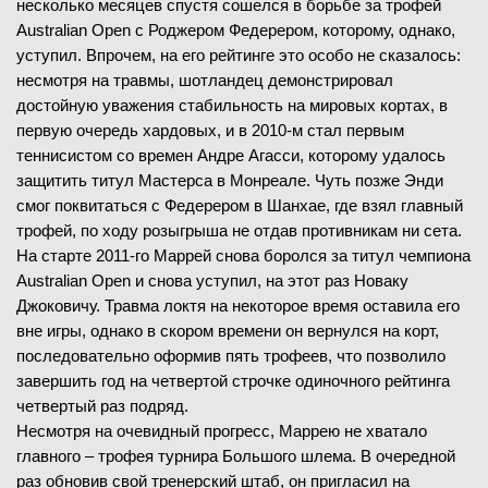
несколько месяцев спустя сошелся в борьбе за трофей
Australian Open с Роджером Федерером, которому, однако,
уступил. Впрочем, на его рейтинге это особо не сказалось:
несмотря на травмы, шотландец демонстрировал
достойную уважения стабильность на мировых кортах, в
первую очередь хардовых, и в 2010-м стал первым
теннисистом со времен Андре Агасси, которому удалось
защитить титул Мастерса в Монреале. Чуть позже Энди
смог поквитаться с Федерером в Шанхае, где взял главный
трофей, по ходу розыгрыша не отдав противникам ни сета.
На старте 2011-го Маррей снова боролся за титул чемпиона
Australian Open и снова уступил, на этот раз Новаку
Джоковичу. Травма локтя на некоторое время оставила его
вне игры, однако в скором времени он вернулся на корт,
последовательно оформив пять трофеев, что позволило
завершить год на четвертой строчке одиночного рейтинга
четвертый раз подряд.
Несмотря на очевидный прогресс, Маррею не хватало
главного – трофея турнира Большого шлема. В очередной
раз обновив свой тренерский штаб, он пригласил на