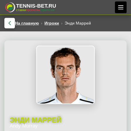
TENNIS-BET.RU
ставки
прогнозы
стратегии
На главную
Игроки
Энди Маррей
ЭНДИ МАРРЕЙ
Andy Murray