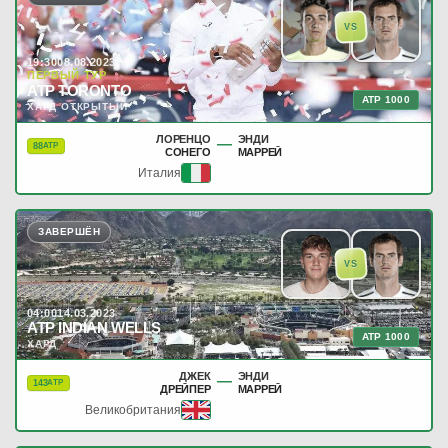
VS
19:30
08.08.2023
ПЕРВЫЙ ТУР
ATP TORONTO
ATP 1000
ХАРД ОТКРЫТЫЙ
ЛОРЕНЦО
ЭНДИ
—
88
ATP
СОНЕГО
МАРРЕЙ
Италия
ЗАВЕРШЁН
VS
04:00
14.03.2023
ATP INDIAN WELLS
ATP 1000
ХАРД
ДЖЕК
ЭНДИ
—
143
ATP
ДРЕЙПЕР
МАРРЕЙ
Великобритания