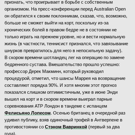
признать, что проигрывает в борьбе с собственным
организмом. На пресс-конференции перед Australian Open
он обратился к своим поклонникам, сказав, что, возможно,
больше не сможет выйти на корт, поскольку из-за
хронических болей в правом бедре не в состоянии не
только играть на прежнем уровне, но и вести нормальную
жизнь (в частности, теннисист признался, что завязывание
шнурков превратилось для него в непосильную задачу).
В скором времени шотландец лег на операцию по замене
бедренного сустава. Вмешательство прошло успешно:
профессор Дерек Макминн, который руководил
процедурой, отметил, что шансы Маррея на возвращение
составляют порядка 90%. И хотя многим этот прогноз
показался слишком оптимистичным, уже в июне Энди
вышел на корт и в скором времени выиграл парные
соревнования ATP Лондон в тандеме с испанцем
Фелисьяно Лопесом
. Осенью британец в очередной раз
удивил публику, взяв одиночный трофей в Антверпене в
противостоянии со
Стэном Вавринкой
(первый за два
года).