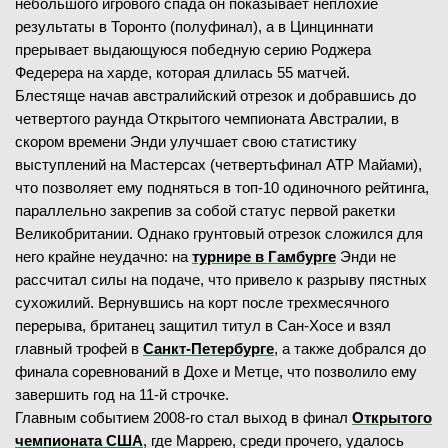
небольшого игрового спада он показывает неплохие
результаты в Торонто (полуфинал), а в Цинциннати
прерывает выдающуюся победную серию Роджера
Федерера на харде, которая длилась 55 матчей.
Блестяще начав австралийский отрезок и добравшись до
четвертого раунда Открытого чемпионата Австралии, в
скором времени Энди улучшает свою статистику
выступлений на Мастерсах (четвертьфинал ATP Майами),
что позволяет ему подняться в топ-10 одиночного рейтинга,
параллельно закрепив за собой статус первой ракетки
Великобритании. Однако грунтовый отрезок сложился для
него крайне неудачно: на
турнире в Гамбурге
Энди не
рассчитал силы на подаче, что привело к разрыву пястных
сухожилий. Вернувшись на корт после трехмесячного
перерыва, британец защитил титул в Сан-Хосе и взял
главный трофей в
Санкт-Петербурге
, а также добрался до
финала соревнований в Дохе и Метце, что позволило ему
завершить год на 11-й строчке.
Главным событием 2008-го стал выход в финал
Открытого
чемпионата США
, где Маррею, среди прочего, удалось