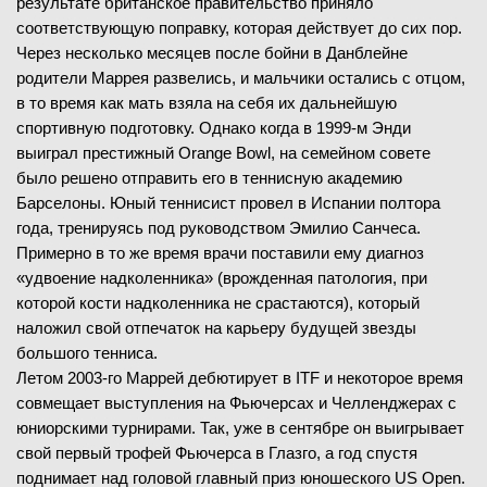
результате британское правительство приняло
соответствующую поправку, которая действует до сих пор.
Через несколько месяцев после бойни в Данблейне
родители Маррея развелись, и мальчики остались с отцом,
в то время как мать взяла на себя их дальнейшую
спортивную подготовку. Однако когда в 1999-м Энди
выиграл престижный Orange Bowl, на семейном совете
было решено отправить его в теннисную академию
Барселоны. Юный теннисист провел в Испании полтора
года, тренируясь под руководством Эмилио Санчеса.
Примерно в то же время врачи поставили ему диагноз
«удвоение надколенника» (врожденная патология, при
которой кости надколенника не срастаются), который
наложил свой отпечаток на карьеру будущей звезды
большого тенниса.
Летом 2003-го Маррей дебютирует в ITF и некоторое время
совмещает выступления на Фьючерсах и Челленджерах с
юниорскими турнирами. Так, уже в сентябре он выигрывает
свой первый трофей Фьючерса в Глазго, а год спустя
поднимает над головой главный приз юношеского US Open.