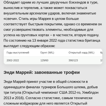
Обладает одним из лучших двуручных бэкхендов в туре,
вынослив и терпелив, а также может похвастаться
внушительным арсеналом ударов, включая знаменитые
«свечи». Стиль игры Маррея в целом больше
соответствует быстрым покрытиям, однако со временем он
смог усовершенствовать элементы, необходимые для
успеха на грунтовых кортах – в частности, вторую подачу.
По состоянию на 13 января 2022 года статистика британца
выглядит следующим образом:
Годы выступлений
Грунт (W/L)
Открытый хард (W/L)
Крыт
2002-2022
129/60
390/123
150/
Энди Маррей: завоеванные трофеи
Энди Маррей принял участие в общей сложности в
одиннадцати финалах турниров Большого шлема, добыв
три титула (Открытый чемпионат США 2012-го, Уимблдон
2013 и 2016). Согласно статистике, самым технически
сложным мэйджором для него является Открытый