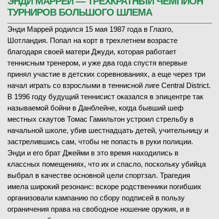
ЭНДИ МАРРЕЙ — ТРЕХКРАТНЫЙ ЧЕМПИОН
ТУРНИРОВ БОЛЬШОГО ШЛЕМА
Энди Маррей родился 15 мая 1987 года в Глазго,
Шотландия. Попал на корт в трехлетнем возрасте
благодаря своей матери Джуди, которая работает
теннисным тренером, и уже два года спустя впервые
принял участие в детских соревнованиях, а еще через три
начал играть со взрослыми в теннисной лиге Central District.
В 1996 году будущий теннисист оказался в эпицентре так
называемой бойни в Данблейне, когда бывший шеф
местных скаутов Томас Гамильтон устроил стрельбу в
начальной школе, убив шестнадцать детей, учительницу и
застрелившись сам, чтобы не попасть в руки полиции.
Энди и его брат Джейми в это время находились в
классных помещениях, что их и спасло, поскольку убийца
выбрал в качестве основной цели спортзал. Трагедия
имела широкий резонанс: вскоре родственники погибших
организовали кампанию по сбору подписей в пользу
ограничения права на свободное ношение оружия, и в