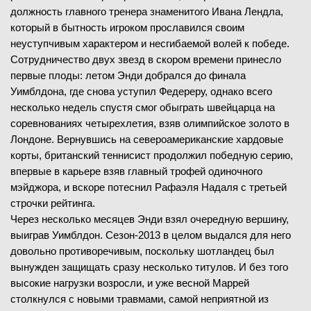
должность главного тренера знаменитого Ивана Лендла,
который в бытность игроком прославился своим
неуступчивым характером и несгибаемой волей к победе.
Сотрудничество двух звезд в скором времени принесло
первые плоды: летом Энди добрался до финала
Уимблдона, где снова уступил Федереру, однако всего
несколько недель спустя смог обыграть швейцарца на
соревнованиях четырехлетия, взяв олимпийское золото в
Лондоне. Вернувшись на североамериканские хардовые
корты, британский теннисист продолжил победную серию,
впервые в карьере взяв главный трофей одиночного
мэйджора, и вскоре потеснил Рафаэля Надаля с третьей
строчки рейтинга.
Через несколько месяцев Энди взял очередную вершину,
выиграв Уимблдон. Сезон-2013 в целом выдался для него
довольно противоречивым, поскольку шотландец был
вынужден защищать сразу несколько титулов. И без того
высокие нагрузки возросли, и уже весной Маррей
столкнулся с новыми травмами, самой неприятной из