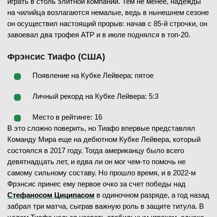
играть в столь элитной компании. Тем не менее, надежды
на чилийца возлагаются немалые, ведь в нынешнем сезоне
он осуществил настоящий прорыв: начав с 85-й строчки, он
завоевал два трофея ATP и в июле поднялся в топ-20.
Фрэнсис Тиафо (США)
Появление на Кубке Лейвера: пятое
Личный рекорд на Кубке Лейвера: 5:3
Место в рейтинге: 16
В это сложно поверить, но Тиафо впервые представлял
Команду Мира еще на дебютном Кубке Лейвера, который
состоялся в 2017 году. Тогда американцу было всего
девятнадцать лет, и едва ли он мог чем-то помочь не
самому сильному составу. Но прошло время, и в 2022-м
Фрэнсис принес ему первое очко за счет победы над
Стефаносом Циципасом
в одиночном разряде, а год назад
забрал три матча, сыграв важную роль в защите титула. В