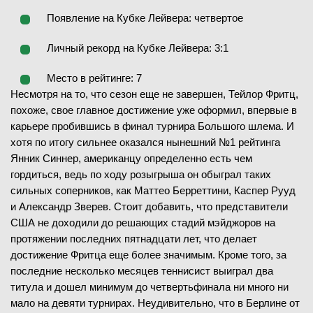
Появление на Кубке Лейвера: четвертое
Личный рекорд на Кубке Лейвера: 3:1
Место в рейтинге: 7
Несмотря на то, что сезон еще не завершен, Тейлор Фритц,
похоже, свое главное достижение уже оформил, впервые в
карьере пробившись в финал турнира Большого шлема. И
хотя по итогу сильнее оказался нынешний №1 рейтинга
Янник Синнер, американцу определенно есть чем
гордиться, ведь по ходу розыгрыша он обыграл таких
сильных соперников, как Маттео Берреттини, Каспер Рууд
и Александр Зверев. Стоит добавить, что представители
США не доходили до решающих стадий мэйджоров на
протяжении последних пятнадцати лет, что делает
достижение Фритца еще более значимым. Кроме того, за
последние несколько месяцев теннисист выиграл два
титула и дошел минимум до четвертьфинала ни много ни
мало на девяти турнирах. Неудивительно, что в Берлине от