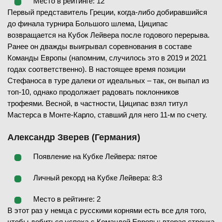
Место в рейтинге: 12
Первый представитель Греции, когда-либо добиравшийся
до финала турнира Большого шлема, Циципас
возвращается на Кубок Лейвера после годового перерыва.
Ранее он дважды выигрывал соревнования в составе
Команды Европы (напомним, случилось это в 2019 и 2021
годах соответственно). В настоящее время позиции
Стефаноса в туре далеки от идеальных – так, он выпал из
топ-10, однако продолжает радовать поклонников
трофеями. Весной, в частности, Циципас взял титул
Мастерса в Монте-Карло, ставший для него 11-м по счету.
Александр Зверев (Германия)
Появление на Кубке Лейвера: пятое
Личный рекорд на Кубке Лейвера: 8:3
Место в рейтинге: 2
В этот раз у немца с русскими корнями есть все для того,
чтобы добиться успеха с Командой Европы: вторая строчка