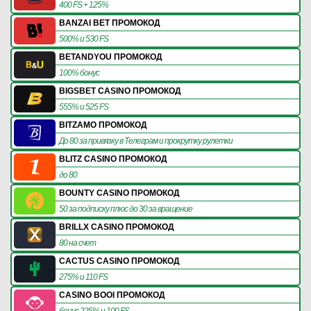
400 FS + 125%
BANZAI BET ПРОМОКОД
500% и 530 FS
BETANDYOU ПРОМОКОД
100% бонус
BIGSBET CASINO ПРОМОКОД
555% и 525 FS
BITZAMO ПРОМОКОД
До 80 за привязку в Телеграм и прокрутку рулетки
BLITZ CASINO ПРОМОКОД
до 80
BOUNTY CASINO ПРОМОКОД
50 за подписку плюс до 30 за вращение
BRILLX CASINO ПРОМОКОД
80 на счет
CACTUS CASINO ПРОМОКОД
275% и 110 FS
CASINO BOOI ПРОМОКОД
бонус 225% и 100 FS