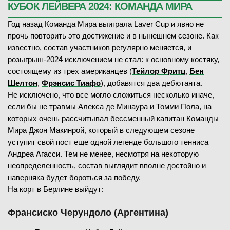
КУБОК ЛЕЙВЕРА 2024: КОМАНДА МИРА
Год назад Команда Мира выиграла Laver Cup и явно не
прочь повторить это достижение и в нынешнем сезоне. Как
известно, состав участников регулярно меняется, и
розыгрыш-2024 исключением не стал: к основному костяку,
состоящему из трех американцев (
Тейлор Фритц
,
Бен
Шелтон
,
Фрэнсис Тиафо
), добавятся два дебютанта.
Не исключено, что все могло сложиться несколько иначе,
если бы не травмы Алекса де Минаура и Томми Пола, на
которых очень рассчитывал бессменный капитан Команды
Мира Джон Макинрой, который в следующем сезоне
уступит свой пост еще одной легенде большого тенниса
Андреа Агасси. Тем не менее, несмотря на некоторую
неопределенность, состав выглядит вполне достойно и
наверняка будет бороться за победу.
На корт в Берлине выйдут:
Франсиско Черундоло (Аргентина)