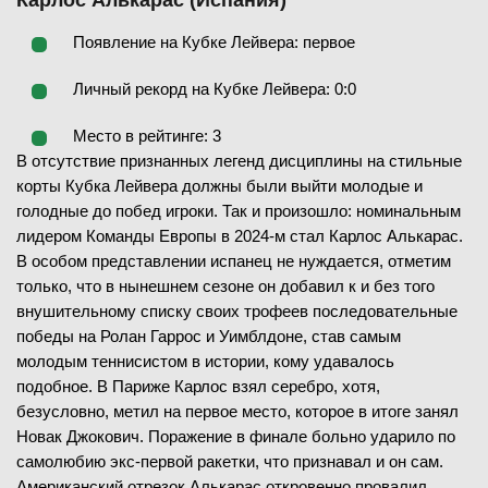
Карлос Алькарас (Испания)
Появление на Кубке Лейвера: первое
Личный рекорд на Кубке Лейвера: 0:0
Место в рейтинге: 3
В отсутствие признанных легенд дисциплины на стильные
корты Кубка Лейвера должны были выйти молодые и
голодные до побед игроки. Так и произошло: номинальным
лидером Команды Европы в 2024-м стал Карлос Алькарас.
В особом представлении испанец не нуждается, отметим
только, что в нынешнем сезоне он добавил к и без того
внушительному списку своих трофеев последовательные
победы на Ролан Гаррос и Уимблдоне, став самым
молодым теннисистом в истории, кому удавалось
подобное. В Париже Карлос взял серебро, хотя,
безусловно, метил на первое место, которое в итоге занял
Новак Джокович. Поражение в финале больно ударило по
самолюбию экс-первой ракетки, что признавал и он сам.
Американский отрезок Алькарас откровенно провалил,