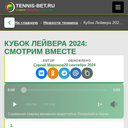
TENNIS-BET.RU
ставки
прогнозы
стратегии
На главную
Новости тенниса
Кубок Лейвера 2024: смотрим вместе
КУБОК ЛЕЙВЕРА 2024:
СМОТРИМ ВМЕСТЕ
АВТОР
ОБНОВЛЕНО
Сергей Миронов
20 сентября 2024
0:00
0:00
1×
−10 сек
+10 сек
Серверная озвучка временно недоступна. Попробуйте позже.