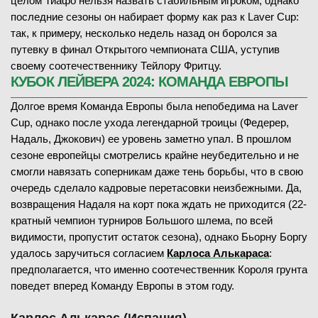
целом Тиафо нельзя назвать стабильным игроком, однако
последние сезоны он набирает форму как раз к Laver Cup:
так, к примеру, несколько недель назад он боролся за
путевку в финал Открытого чемпионата США, уступив
своему соотечественнику Тейлору Фритцу.
КУБОК ЛЕЙВЕРА 2024: КОМАНДА ЕВРОПЫ
Долгое время Команда Европы была непобедима на Laver
Cup, однако после ухода легендарной троицы (Федерер,
Надаль, Джокович) ее уровень заметно упал. В прошлом
сезоне европейцы смотрелись крайне неубедительно и не
смогли навязать соперникам даже тень борьбы, что в свою
очередь сделало кадровые перетасовки неизбежными. Да,
возвращения Надаля на корт пока ждать не приходится (22-
кратный чемпион турниров Большого шлема, по всей
видимости, пропустит остаток сезона), однако Бьорну Боргу
удалось заручиться согласием
Карлоса Алькараса
:
предполагается, что именно соотечественник Короля грунта
поведет вперед Команду Европы в этом году.