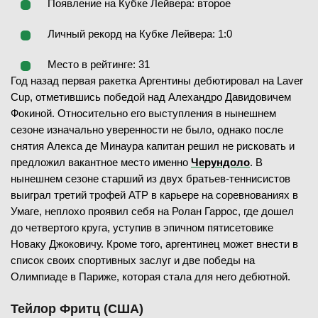
Появление на Кубке Лейвера: второе
Личный рекорд на Кубке Лейвера: 1:0
Место в рейтинге: 31
Год назад первая ракетка Аргентины дебютировал на Laver
Cup, отметившись победой над Алехандро Давидовичем
Фокиной. Относительно его выступления в нынешнем
сезоне изначально уверенности не было, однако после
снятия Алекса де Минаура капитан решил не рисковать и
предложил вакантное место именно
Черундоло
. В
нынешнем сезоне старший из двух братьев-теннисистов
выиграл третий трофей ATP в карьере на соревнованиях в
Умаге, неплохо проявил себя на Ролан Гаррос, где дошел
до четвертого круга, уступив в эпичном пятисетовике
Новаку Джоковичу. Кроме того, аргентинец может внести в
список своих спортивных заслуг и две победы на
Олимпиаде в Париже, которая стала для него дебютной.
Тейлор Фритц (США)