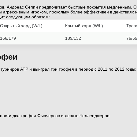
ков, Андреас Сеппи предпочитает быстрые покрытия медленным. 
агрессивным игроком, поскольку более эффективен в действиях н
ядит следующим образом:
Открытый хард (W/L)
Крытый хард (W/L)
Трав
166/179
189/132
76/5
офеи
турниров ATP и выиграл три трофея в период с 2011 по 2012 годы:
ожности два трофея Фьючерсов и девять Челленджеров: