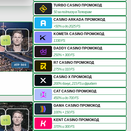
TURBO CASINO ПРОМОКОД
50 за подписку в Телеграм
CASINO ARKADA ПРОМОКОД
+50% и до 2025 FS
KOMETA CASINO ПРОМОКОД
VS
1330 FS
DADDY CASINO ПРОМОКОД
250% + 300 FS
R7 CASINO ПРОМОКОД
ATP 500
275% и 310 FS
CASINO X ПРОМОКОД
200% бонус, 215 FS и фрибет
CAT CASINO ПРОМОКОД
450% и до 700 FS
GAMA CASINO ПРОМОКОД
100% + 150 FS
KENT CASINO ПРОМОКОД
VS
370% и 300 FS