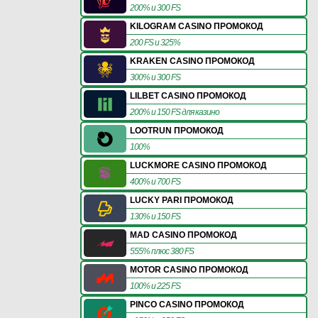
200% и 300 FS
KILOGRAM CASINO ПРОМОКОД
200 FS и 325%
KRAKEN CASINO ПРОМОКОД
300% и 300 FS
LILBET CASINO ПРОМОКОД
200% и 150 FS для казино
LOOTRUN ПРОМОКОД
100%
LUCKMORE CASINO ПРОМОКОД
400% и 700 FS
LUCKY PARI ПРОМОКОД
130% и 150 FS
MAD CASINO ПРОМОКОД
555% плюс 380 FS
MOTOR CASINO ПРОМОКОД
100% и 225 FS
PINCO CASINO ПРОМОКОД