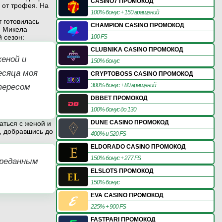
CASINO7 ПРОМОКОД
 от трофея. На
100% бонус + 150 вращений
т готовилась
CHAMPION CASINO ПРОМОКОД
и Микела
 сезон:
100 FS
CLUBNIKA CASINO ПРОМОКОД
еной и
150% бонус
есяца моя
CRYPTOBOSS CASINO ПРОМОКОД
300% бонус + 80 вращений
нтересом
DBBET ПРОМОКОД
100% бонус до 130
DUNE CASINO ПРОМОКОД
аться с женой и
а, добравшись до
400% и 520 FS
ELDORADO CASINO ПРОМОКОД
150% бонус + 277 FS
преданным
ELSLOTS ПРОМОКОД
150% бонус
EVA CASINO ПРОМОКОД
225% + 900 FS
FASTPARI ПРОМОКОД