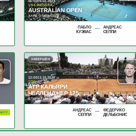
05:00
09.02.2021
1/64 ФИНАЛА
AUSTRALIAN OPEN
ХАРД ОТКРЫТЫЙ
ПАБЛО
АНДРЕАС
—
КУЭВАС
СЕППИ
ЗАВЕРШЁН
12:00
13.10.2020
1/16
ATP КАЛЬЯРИ
ЧЕЛЛЕНДЖЕР 175
ATP C
ОТКРЫТЫЙ ГРУНТ
АНДРЕАС
ФЕДЕРИКО
—
4
ATP
СЕППИ
ДЕЛЬБОНИС