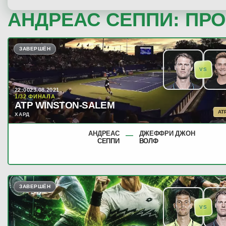
АНДРЕАС СЕППИ: ПР
ЗАВЕРШЁН
VS
22:00
23.08.2021
1/32 ФИНАЛА
ATP WINSTON-SALEM
AT
ХАРД
АНДРЕАС
ДЖЕФФРИ ДЖОН
—
СЕППИ
ВОЛФ
ЗАВЕРШЁН
VS