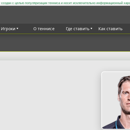
 создан с целью популяризации тенниса и носит исключительно информационный хар
Игроки
О теннисе
Где ставить
Как ставить