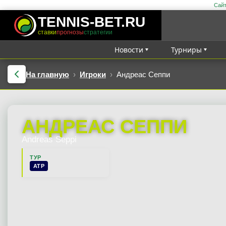
Сайт
TENNIS-BET.RU
ставки
прогнозы
стратегии
Новости
Турниры
На главную
Игроки
Андреас Сеппи
АНДРЕАС СЕППИ
Andreas Seppi
ТУР
ATP