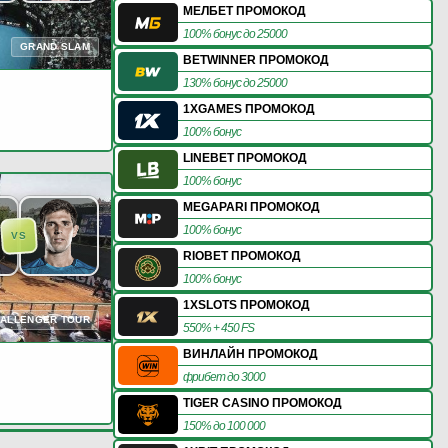
МЕЛБЕТ ПРОМОКОД
100% бонус до 25000
GRAND SLAM
BETWINNER ПРОМОКОД
130% бонус до 25000
1XGAMES ПРОМОКОД
100% бонус
LINEBET ПРОМОКОД
100% бонус
MEGAPARI ПРОМОКОД
100% бонус
VS
RIOBET ПРОМОКОД
100% бонус
1XSLOTS ПРОМОКОД
HALLENGER TOUR
550% + 450 FS
ВИНЛАЙН ПРОМОКОД
фрибет до 3000
TIGER CASINO ПРОМОКОД
150% до 100 000