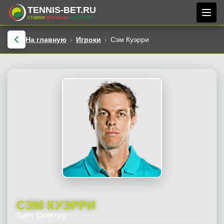
TENNIS-BET.RU
ставки
прогнозы
стратегии
На главную
Игроки
Сэм Куэрри
СЭМ КУЭРРИ
Sam Querrey