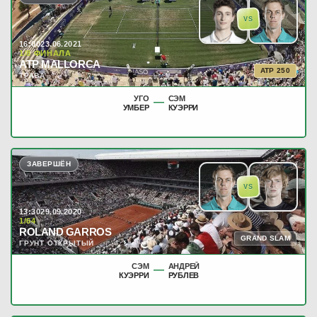
VS
16:00
23.06.2021
1/8 ФИНАЛА
ATP MALLORCA
ATP 250
ТРАВА
УГО
СЭМ
—
УМБЕР
КУЭРРИ
ЗАВЕРШЁН
VS
13:30
29.09.2020
1/64
ROLAND GARROS
GRAND SLAM
ГРУНТ ОТКРЫТЫЙ
СЭМ
АНДРЕЙ
—
КУЭРРИ
РУБЛЕВ