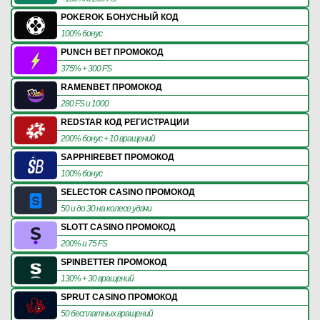
POKEROK БОНУСНЫЙ КОД
100% бонус
PUNCH BET ПРОМОКОД
375% + 300 FS
RAMENBET ПРОМОКОД
280 FS и 1000
REDSTAR КОД РЕГИСТРАЦИИ
200% бонус + 10 вращений
SAPPHIREBET ПРОМОКОД
100% бонус
SELECTOR CASINO ПРОМОКОД
50 и до 30 на колесе удачи
SLOTT CASINO ПРОМОКОД
200% и 75 FS
SPINBETTER ПРОМОКОД
130% + 30 вращений
SPRUT CASINO ПРОМОКОД
50 бесплатных вращений