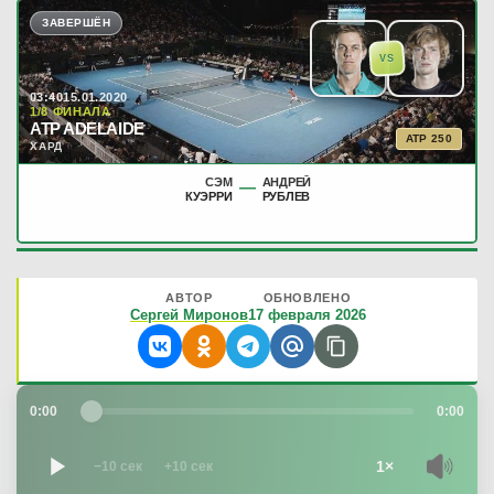
ЗАВЕРШЁН
VS
03:40
15.01.2020
1/8 ФИНАЛА
ATP ADELAIDE
ATP 250
ХАРД
СЭМ
АНДРЕЙ
—
КУЭРРИ
РУБЛЕВ
АВТОР
ОБНОВЛЕНО
Сергей Миронов
17 февраля 2026
0:00
0:00
1×
−10 сек
+10 сек