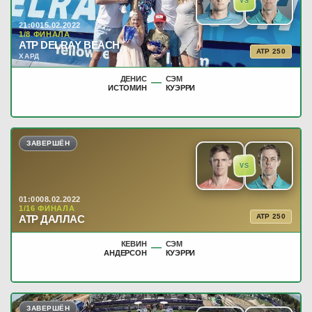
VS
21:00
15.02.2022
1/8 ФИНАЛА
ATP DELRAY BEACH
ATP 250
ХАРД
ДЕНИС
СЭМ
—
ИСТОМИН
КУЭРРИ
ЗАВЕРШЁН
VS
01:00
08.02.2022
1/16 ФИНАЛА
ATP 250
ATP ДАЛЛАС
КЕВИН
СЭМ
—
АНДЕРСОН
КУЭРРИ
ЗАВЕРШЁН