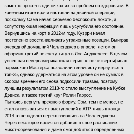
заметно просел в одиночках из-за проблем со здоровьем. В
конечном итоге врачи настояли на двойной операции,
поскольку Сэма начал серьезно беспокоить локоть, а
сопутствующая инфекция лишь усугубила его состояние.
Вернувшись на корт в 2012-м году, Куэрри начал
постепенно восстанавливать утраченные позиции. Выиграв
очередной домашний Челленджер в апреле, летом он
оформил третий по счету титул в Лос-Анджелесе. В целом
успешная североамериканская серия плюс четвертьфинал
парижского Мастерса позволили теннисисту вернуться в
топ-25, однако удержаться на этом уровне он не сумел: в
скором времени его снова подкосили травмы, поэтому
лучшим результатом 2013-го стало выступление на Кубке
Дэвиса, а также третий круг Ролан Гаррос.
Пытаясь вернуть прежнюю форму, Сэм, тем не менее, не
стал отказываться от выступлений в ATP, лишь к концу
2014-го ненадолго переключившись на Челленджеры.
Через некоторое время он добавил в свое расписание
микст-соревнования и даже смог добиться определенных