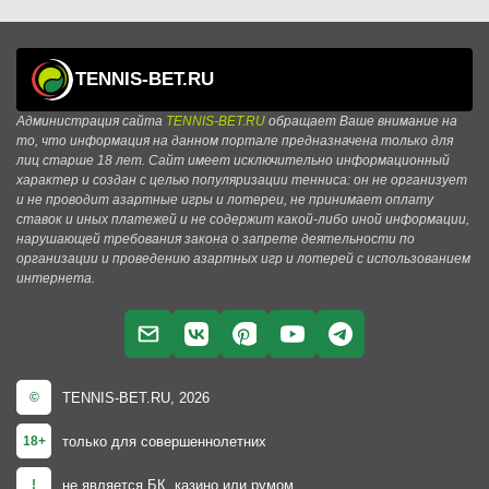
TENNIS-BET.RU
Администрация сайта
TENNIS-BET.RU
обращает Ваше внимание на
то, что информация на данном портале предназначена только для
лиц старше 18 лет. Сайт имеет исключительно информационный
характер и создан с целью популяризации тенниса: он не организует
и не проводит азартные игры и лотереи, не принимает оплату
ставок и иных платежей и не содержит какой-либо иной информации,
нарушающей требования закона о запрете деятельности по
организации и проведению азартных игр и лотерей с использованием
интернета.
TENNIS-BET.RU, 2026
©
только для совершеннолетних
18+
не является БК, казино или румом
!