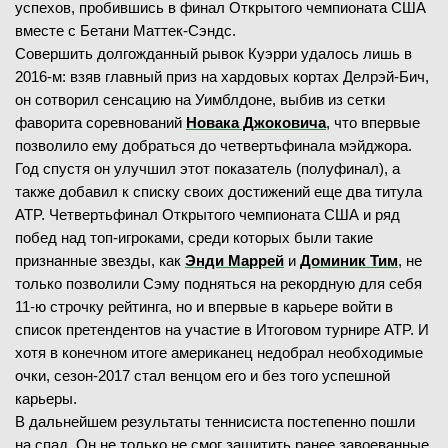
успехов, пробившись в финал Открытого чемпионата США
вместе с Бетани Маттек-Сэндс.
Совершить долгожданный рывок Куэрри удалось лишь в
2016-м: взяв главный приз на хардовых кортах Делрэй-Бич,
он сотворил сенсацию на Уимблдоне, выбив из сетки
фаворита соревнований
Новака Джоковича
, что впервые
позволило ему добраться до четвертьфинала мэйджора.
Год спустя он улучшил этот показатель (полуфинал), а
также добавил к списку своих достижений еще два титула
ATP. Четвертьфинал Открытого чемпионата США и ряд
побед над топ-игроками, среди которых были такие
признанные звезды, как
Энди Маррей
и
Доминик Тим
, не
только позволили Сэму подняться на рекордную для себя
11-ю строчку рейтинга, но и впервые в карьере войти в
список претендентов на участие в Итоговом турнире ATP. И
хотя в конечном итоге американец недобрал необходимые
очки, сезон-2017 стал венцом его и без того успешной
карьеры.
В дальнейшем результаты теннисиста постепенно пошли
на спад. Он не только не смог защитить ранее завоеванные