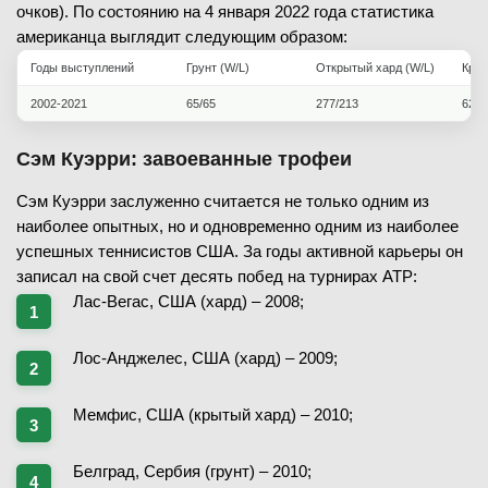
очков). По состоянию на 4 января 2022 года статистика
американца выглядит следующим образом:
Годы выступлений
Грунт (W/L)
Открытый хард (W/L)
Крыт
2002-2021
65/65
277/213
62/4
Сэм Куэрри: завоеванные трофеи
Сэм Куэрри заслуженно считается не только одним из
наиболее опытных, но и одновременно одним из наиболее
успешных теннисистов США. За годы активной карьеры он
записал на свой счет десять побед на турнирах ATP:
Лас-Вегас, США (хард) – 2008;
Лос-Анджелес, США (хард) – 2009;
Мемфис, США (крытый хард) – 2010;
Белград, Сербия (грунт) – 2010;