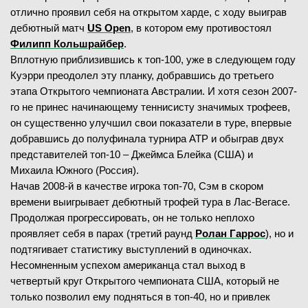
отлично проявил себя на открытом харде, с ходу выиграв
дебютный матч
US Open
, в котором ему противостоял
Филипп Кольшрайбер
.
Вплотную приблизившись к топ-100, уже в следующем году
Куэрри преодолел эту планку, добравшись до третьего
этапа Открытого чемпионата Австралии. И хотя сезон 2007-
го не принес начинающему теннисисту значимых трофеев,
он существенно улучшил свои показатели в туре, впервые
добравшись до полуфинала турнира ATP и обыграв двух
представителей топ-10 – Джеймса Блейка (США) и
Михаила Южного (Россия).
Начав 2008-й в качестве игрока топ-70, Сэм в скором
времени выигрывает дебютный трофей тура в Лас-Вегасе.
Продолжая прогрессировать, он не только неплохо
проявляет себя в парах (третий раунд
Ролан Гаррос
), но и
подтягивает статистику выступлений в одиночках.
Несомненным успехом американца стал выход в
четвертый круг Открытого чемпионата США, который не
только позволил ему подняться в топ-40, но и привлек