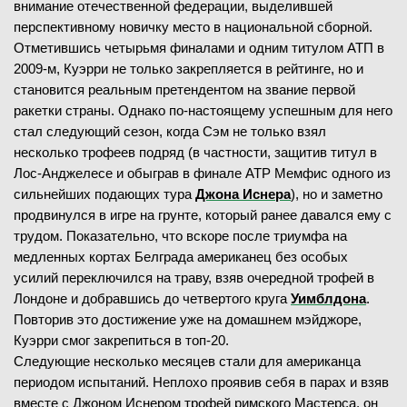
внимание отечественной федерации, выделившей
перспективному новичку место в национальной сборной.
Отметившись четырьмя финалами и одним титулом АТП в
2009-м, Куэрри не только закрепляется в рейтинге, но и
становится реальным претендентом на звание первой
ракетки страны. Однако по-настоящему успешным для него
стал следующий сезон, когда Сэм не только взял
несколько трофеев подряд (в частности, защитив титул в
Лос-Анджелесе и обыграв в финале ATP Мемфис одного из
сильнейших подающих тура
Джона Иснера
), но и заметно
продвинулся в игре на грунте, который ранее давался ему с
трудом. Показательно, что вскоре после триумфа на
медленных кортах Белграда американец без особых
усилий переключился на траву, взяв очередной трофей в
Лондоне и добравшись до четвертого круга
Уимблдона
.
Повторив это достижение уже на домашнем мэйджоре,
Куэрри смог закрепиться в топ-20.
Следующие несколько месяцев стали для американца
периодом испытаний. Неплохо проявив себя в парах и взяв
вместе с Джоном Иснером трофей римского Мастерса, он