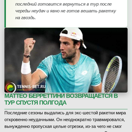
последний готовится вернуться в тур после
череды неудач и явно не готов вешать ракетку
на гвоздь.
МАТТЕО БЕРРЕТТИНИ ВОЗВРАЩАЕТСЯ В
ТУР СПУСТЯ ПОЛГОДА
Последние сезоны выдались для экс-шестой ракетки мира
откровенно неудачными. Он неоднократно травмировался,
вынужденно пропуская целые отрезки, из-за чего не смог