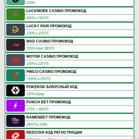
100%
LUCKMORE CASINO ПРОМОКОД
400% и 700 FS
LUCKY PARI ПРОМОКОД
130% и 150 FS
MAD CASINO ПРОМОКОД
555% плюс 380 FS
MOTOR CASINO ПРОМОКОД
100% и 225 FS
PINCO CASINO ПРОМОКОД
+150% и 250 FS
POKEROK БОНУСНЫЙ КОД
100% бонус
PUNCH BET ПРОМОКОД
375% + 300 FS
RAMENBET ПРОМОКОД
280 FS и 1000
REDSTAR КОД РЕГИСТРАЦИИ