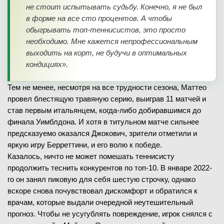
не стоит испытывать судьбу. Конечно, я не был
в форме на все сто процентов. А чтобы
обыгрывать топ-теннисистов, это просто
необходимо. Мне кажется непрофессиональным
выходить на корт, не будучи в оптимальных
кондициях».
Тем не менее, несмотря на все трудности сезона, Маттео
провел блестящую травяную серию, выиграв 11 матчей и
став первым итальянцем, когда-либо добиравшимся до
финала Уимблдона. И хотя в титульном матче сильнее
предсказуемо оказался Джокович, зрители отметили и
яркую игру Берреттини, и его волю к победе.
Казалось, ничто не может помешать теннисисту
продолжить теснить конкурентов по топ-10. В январе 2022-
го он занял пиковую для себя шестую строчку, однако
вскоре снова почувствовал дискомфорт и обратился к
врачам, которые выдали очередной неутешительный
прогноз. Чтобы не усугублять повреждение, игрок снялся с