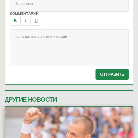
КОММЕНТАРИЙ
B
I
U
ОТПРАВИТЬ
ДРУГИЕ НОВОСТИ