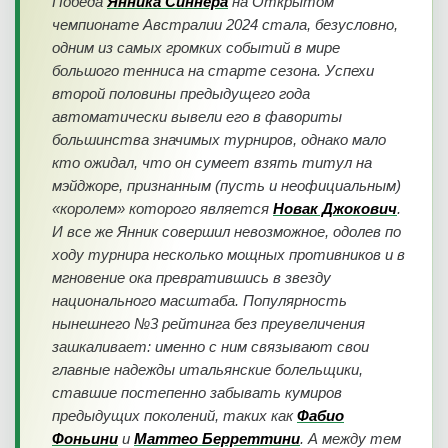
Победа
Янника Синнера
на Открытом
чемпионате Австралии 2024 стала, безусловно,
одним из самых громких событий в мире
большого тенниса на старте сезона. Успехи
второй половины предыдущего года
автоматически вывели его в фавориты
большинства значимых турниров, однако мало
кто ожидал, что он сумеет взять титул на
мэйджоре, признанным (пусть и неофициальным)
«королем» которого является
Новак Джокович
.
И все же Янник совершил невозможное, одолев по
ходу турнира несколько мощных противников и в
мгновение ока превратившись в звезду
национального масштаба. Популярность
нынешнего №3 рейтинга без преувеличения
зашкаливает: именно с ним связывают свои
главные надежды итальянские болельщики,
ставшие постепенно забывать кумиров
предыдущих поколений, таких как
Фабио
Фоньини
и
Маттео Берреттини
. А между тем