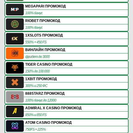
MEGAPARI ПРОМОКОД
100% бонус
RIOBET ПРОМОКОД
100% бонус
1XSLOTS ПРОМОКОД
550% + 450 FS
ВИНЛАЙН ПРОМОКОД
фрибет до 3000
TIGER CASINO ПРОМОКОД
150% до 100 000
1XBIT ПРОМОКОД
300% и 250 ФС
888STARZ ПРОМОКОД
100% бонус до 12000
ADMIRAL X CASINO ПРОМОКОД
850% и 850 FS
ATOM CASINO ПРОМОКОД
750FS + 225%