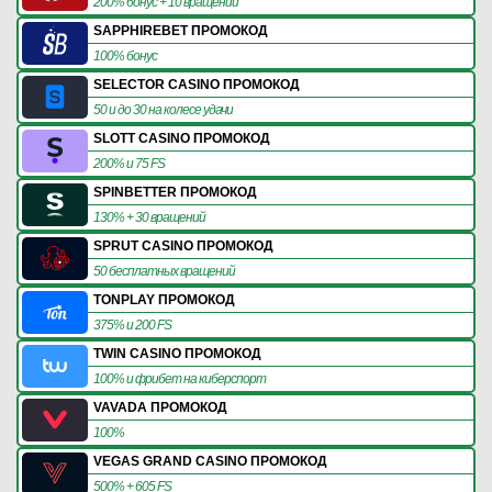
200% бонус + 10 вращений
SAPPHIREBET ПРОМОКОД
100% бонус
SELECTOR CASINO ПРОМОКОД
50 и до 30 на колесе удачи
SLOTT CASINO ПРОМОКОД
200% и 75 FS
SPINBETTER ПРОМОКОД
130% + 30 вращений
SPRUT CASINO ПРОМОКОД
50 бесплатных вращений
TONPLAY ПРОМОКОД
375% и 200 FS
TWIN CASINO ПРОМОКОД
100% и фрибет на киберспорт
VAVADA ПРОМОКОД
100%
VEGAS GRAND CASINO ПРОМОКОД
500% + 605 FS