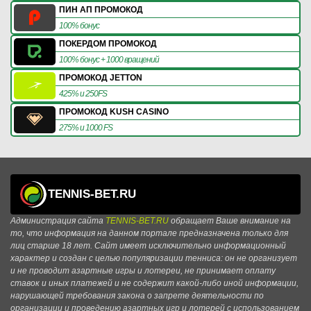
ПИН АП ПРОМОКОД
100% бонус
ПОКЕРДОМ ПРОМОКОД
100% бонус + 1000 вращений
ПРОМОКОД JETTON
425% и 250FS
ПРОМОКОД KUSH CASINO
275% и 1000 FS
TENNIS-BET.RU
Администрация сайта
TENNIS-BET.RU
обращает Ваше внимание на
то, что информация на данном портале предназначена только для
лиц старше 18 лет. Сайт имеет исключительно информационный
характер и создан с целью популяризации тенниса: он не организует
и не проводит азартные игры и лотереи, не принимает оплату
ставок и иных платежей и не содержит какой-либо иной информации,
нарушающей требования закона о запрете деятельности по
организации и проведению азартных игр и лотерей с использованием