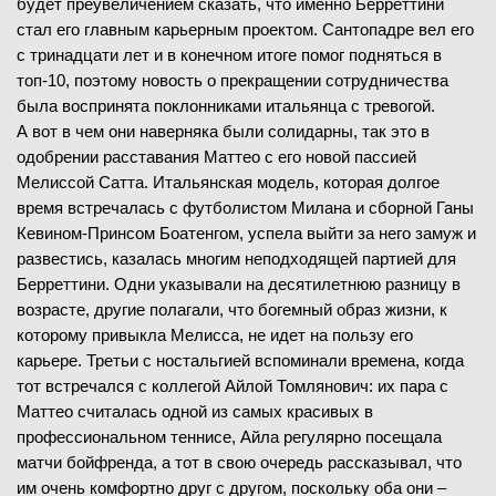
будет преувеличением сказать, что именно Берреттини
стал его главным карьерным проектом. Сантопадре вел его
с тринадцати лет и в конечном итоге помог подняться в
топ-10, поэтому новость о прекращении сотрудничества
была воспринята поклонниками итальянца с тревогой.
А вот в чем они наверняка были солидарны, так это в
одобрении расставания Маттео с его новой пассией
Мелиссой Сатта. Итальянская модель, которая долгое
время встречалась с футболистом Милана и сборной Ганы
Кевином-Принсом Боатенгом, успела выйти за него замуж и
развестись, казалась многим неподходящей партией для
Берреттини. Одни указывали на десятилетнюю разницу в
возрасте, другие полагали, что богемный образ жизни, к
которому привыкла Мелисса, не идет на пользу его
карьере. Третьи с ностальгией вспоминали времена, когда
тот встречался с коллегой Айлой Томлянович: их пара с
Маттео считалась одной из самых красивых в
профессиональном теннисе, Айла регулярно посещала
матчи бойфренда, а тот в свою очередь рассказывал, что
им очень комфортно друг с другом, поскольку оба они –