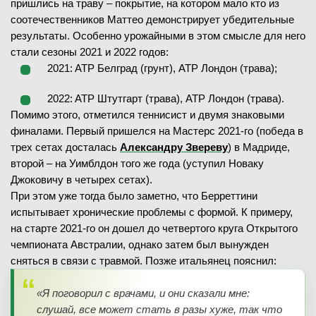
пришлись на траву – покрытие, на котором мало кто из
соотечественников Маттео демонстрирует убедительные
результаты. Особенно урожайными в этом смысле для него
стали сезоны 2021 и 2022 годов:
2021: ATP Белград (грунт), ATP Лондон (трава);
2022: ATP Штутгарт (трава), ATP Лондон (трава).
Помимо этого, отметился теннисист и двумя знаковыми
финалами. Первый пришелся на Мастерс 2021-го (победа в
трех сетах досталась
Александру Звереву
) в Мадриде,
второй – на Уимблдон того же года (уступил Новаку
Джоковичу в четырех сетах).
При этом уже тогда было заметно, что Берреттини
испытывает хронические проблемы с формой. К примеру,
на старте 2021-го он дошел до четвертого круга Открытого
чемпионата Австралии, однако затем был вынужден
сняться в связи с травмой. Позже итальянец пояснил:
«Я поговорил с врачами, и они сказали мне:
слушай, все может стать в разы хуже, так что