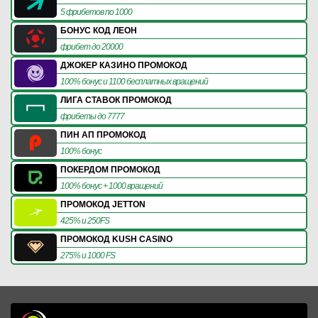
5 фрибетов по 1000
БОНУС КОД ЛЕОН
фрибет до 20000
ДЖОКЕР КАЗИНО ПРОМОКОД
100% бонус и 1100 бесплатных вращений
ЛИГА СТАВОК ПРОМОКОД
фрибеты до 7777
ПИН АП ПРОМОКОД
100% бонус
ПОКЕРДОМ ПРОМОКОД
100% бонус + 1000 вращений
ПРОМОКОД JETTON
425% и 250FS
ПРОМОКОД KUSH CASINO
275% и 1000 FS