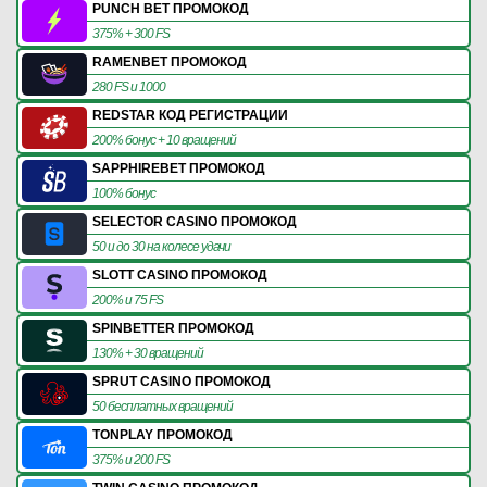
PUNCH BET ПРОМОКОД
375% + 300 FS
RAMENBET ПРОМОКОД
280 FS и 1000
REDSTAR КОД РЕГИСТРАЦИИ
200% бонус + 10 вращений
SAPPHIREBET ПРОМОКОД
100% бонус
SELECTOR CASINO ПРОМОКОД
50 и до 30 на колесе удачи
SLOTT CASINO ПРОМОКОД
200% и 75 FS
SPINBETTER ПРОМОКОД
130% + 30 вращений
SPRUT CASINO ПРОМОКОД
50 бесплатных вращений
TONPLAY ПРОМОКОД
375% и 200 FS