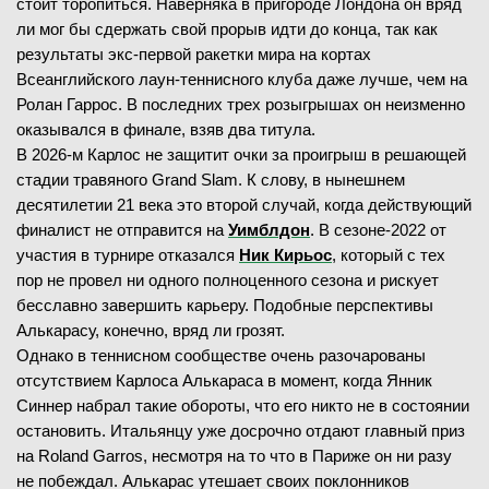
стоит торопиться. Наверняка в пригороде Лондона он вряд
ли мог бы сдержать свой прорыв идти до конца, так как
результаты экс-первой ракетки мира на кортах
Всеанглийского лаун-теннисного клуба даже лучше, чем на
Ролан Гаррос. В последних трех розыгрышах он неизменно
оказывался в финале, взяв два титула.
В 2026-м Карлос не защитит очки за проигрыш в решающей
стадии травяного Grand Slam. К слову, в нынешнем
десятилетии 21 века это второй случай, когда действующий
финалист не отправится на
Уимблдон
. В сезоне-2022 от
участия в турнире отказался
Ник Кирьос
, который с тех
пор не провел ни одного полноценного сезона и рискует
бесславно завершить карьеру. Подобные перспективы
Алькарасу, конечно, вряд ли грозят.
Однако в теннисном сообществе очень разочарованы
отсутствием Карлоса Алькараса в момент, когда Янник
Синнер набрал такие обороты, что его никто не в состоянии
остановить. Итальянцу уже досрочно отдают главный приз
на Roland Garros, несмотря на то что в Париже он ни разу
не побеждал. Алькарас утешает своих поклонников