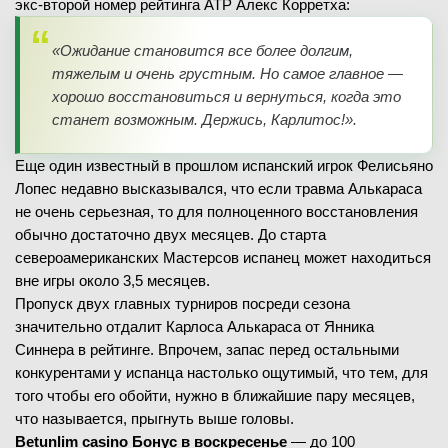
экс-второй номер рейтинга ATP Алекс Корретха:
«Ожидание становится все более долгим,
тяжелым и очень грустным. Но самое главное —
хорошо восстановиться и вернуться, когда это
станет возможным. Держись, Карлитос!».
Еще один известный в прошлом испанский игрок Фелисьяно
Лопес недавно высказывался, что если травма Алькараса
не очень серьезная, то для полноценного восстановления
обычно достаточно двух месяцев. До старта
североамериканских Мастерсов испанец может находиться
вне игры около 3,5 месяцев.
Пропуск двух главных турниров посреди сезона
значительно отдалит Карлоса Алькараса от Янника
Синнера в рейтинге. Впрочем, запас перед остальными
конкурентами у испанца настолько ощутимый, что тем, для
того чтобы его обойти, нужно в ближайшие пару месяцев,
что называется, прыгнуть выше головы.
Betunlim casino Бонус в воскресенье
— до 100