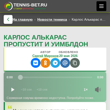
TENNIS-BET.RU
ставки
прогнозы
стратегии
На главную
Новости тенниса
Карлос Алькарас пропустит и Уимблдон
КАРЛОС АЛЬКАРАС
ПРОПУСТИТ И УИМБЛДОН
АВТОР
ОБНОВЛЕНО
Сергей Миронов
20 мая 2026
0:00
0:00
1×
−10 сек
+10 сек
Серверная озвучка временно недоступна. Попробуйте позже.