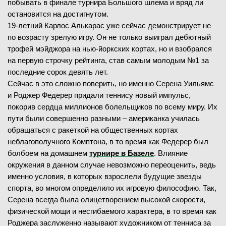
побывать в финале турнира Большого шлема и вряд ли
остановится на достигнутом.
19-летний Карлос Алькарас уже сейчас демонстрирует не
по возрасту зрелую игру. Он не только выиграл дебютный
трофей мэйджора на нью-йоркских кортах, но и взобрался
на первую строчку рейтинга, став самым молодым №1 за
последние сорок девять лет.
Сейчас в это сложно поверить, но именно Серена Уильямс
и Роджер Федерер придали теннису новый импульс,
покорив сердца миллионов болельщиков по всему миру. Их
пути были совершенно разными – американка училась
обращаться с ракеткой на общественных кортах
неблагополучного Комптона, в то время как Федерер был
болбоем на домашнем
турнире в Базеле
. Влияние
окружения в данном случае невозможно переоценить, ведь
именно условия, в которых взрослели будущие звезды
спорта, во многом определило их игровую философию. Так,
Серена всегда была олицетворением высокой скорости,
физической мощи и несгибаемого характера, в то время как
Роджера заслуженно называют художником от тенниса за