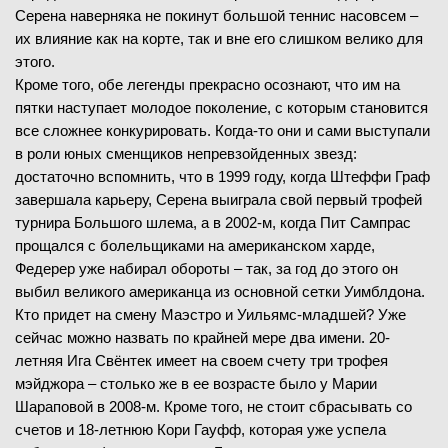
Серена наверняка не покинут большой теннис насовсем –
их влияние как на корте, так и вне его слишком велико для
этого.
Кроме того, обе легенды прекрасно осознают, что им на
пятки наступает молодое поколение, с которым становится
все сложнее конкурировать. Когда-то они и сами выступали
в роли юных сменщиков непревзойденных звезд:
достаточно вспомнить, что в 1999 году, когда Штеффи Граф
завершала карьеру, Серена выиграла свой первый трофей
турнира Большого шлема, а в 2002-м, когда Пит Сампрас
прощался с болельщиками на американском харде,
Федерер уже набирал обороты – так, за год до этого он
выбил великого американца из основной сетки Уимблдона.
Кто придет на смену Маэстро и Уильямс-младшей? Уже
сейчас можно назвать по крайней мере два имени. 20-
летняя Ига Свёнтек имеет на своем счету три трофея
мэйджора – столько же в ее возрасте было у Марии
Шараповой в 2008-м. Кроме того, не стоит сбрасывать со
счетов и 18-летнюю Кори Гауфф, которая уже успела