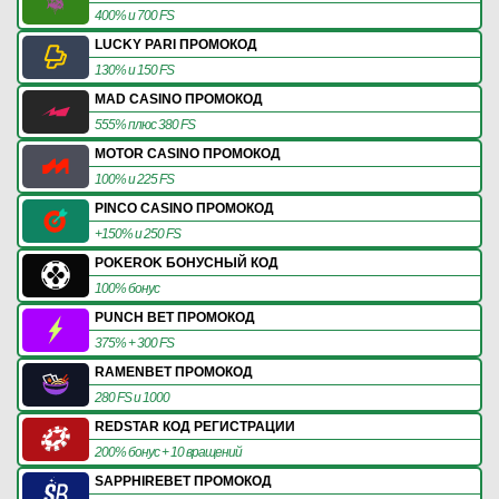
400% и 700 FS
LUCKY PARI ПРОМОКОД
130% и 150 FS
MAD CASINO ПРОМОКОД
555% плюс 380 FS
MOTOR CASINO ПРОМОКОД
100% и 225 FS
PINCO CASINO ПРОМОКОД
+150% и 250 FS
POKEROK БОНУСНЫЙ КОД
100% бонус
PUNCH BET ПРОМОКОД
375% + 300 FS
RAMENBET ПРОМОКОД
280 FS и 1000
REDSTAR КОД РЕГИСТРАЦИИ
200% бонус + 10 вращений
SAPPHIREBET ПРОМОКОД