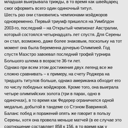
младшая выигрывала трижды, в то время как швейцарец
смог оформить всего один одиночный титул.
Шесть раз они становились чемпионами мэйджоров
одновременно. Первый триумф пришелся на Уимблдон
2003-го, последний – на Открытый чемпионат Австралии,
который состоялся четырнадцать лет спустя. Для Серены
он стал, возможно, даже более знаковым, поскольку на тот
момент она была беременна дочерью Олимпией. Год
спустя Маэстро завоевал последний трофей турнира
Большого шлема в возрасте 36-ти лет.
Однако при всем этом достижения двух легенд все же
сложно сравнивать – к примеру, на счету Роджера на
тридцать титулов больше, однако американка обходит его
по числу победных мэйджоров. Кроме того, она выиграла
четыре олимпийских золота (три в парах, одно в
одиночках), в то время как Федерер ограничился одной
медалью, добытой в тандеме со Стэном Вавринкой.
Баланс побед и поражений опять же говорит в пользу
Серены, хотя она провела меньше матчей (в ее случае это
соотношение составляет 858 к 156, в то время как у