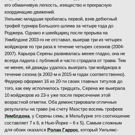
его обманчивую легкость, изящество и прекрасную
координацию движений.
Уильямс-младшая пробилась первой, взяв дебютный
трофей турнира Большого шлема за четыре года до
Роджера. Однако и швейцарец после прорыва на
Уимблдоне 2003-го не отставал, выиграв три из четырех
мэйджоров по три раза в течение четырех сезонов (2004-
2007). Карьера Серены развивалась менее гладко, она не
всегда ладила с публикой и часто страдала от травм. Тем
не менее, ей дважды удалось выиграть три мэйджора в
течение сезона (в 2002-м и 2015-м годах соответственно).
Федерер оформил 16 из 20-ти своих главных титулов до
того, как ему исполнилось тридцать, Серена же выиграла
10 мэйджоров из 23-х уже после пересечения этой
возрастной отметки. Оба демонстрировали отличные
результаты на траве (на счету Маэстро восемь трофеев
Уимблдона
, у Серены семь; в Мельбурне это соотношение
составляет 7 к 6, в Нью-Йорке – 6 к 5). Самым сложным
для обоих оказался
Ролан Гаррос
, который Уильямс-