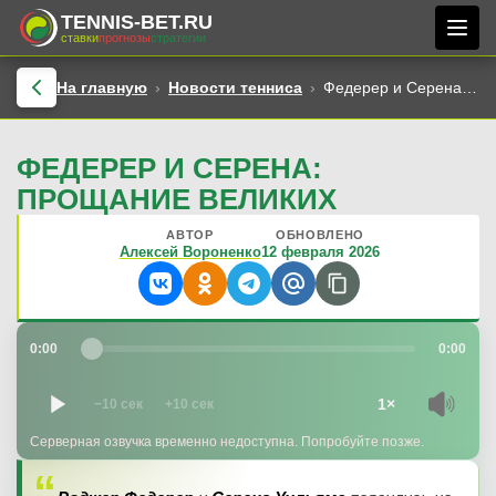
TENNIS-BET.RU
ставки
прогнозы
стратегии
На главную
Новости тенниса
Федерер и Серена: прощание великих
ФЕДЕРЕР И СЕРЕНА:
ПРОЩАНИЕ ВЕЛИКИХ
АВТОР
ОБНОВЛЕНО
Алексей Вороненко
12 февраля 2026
0:00
0:00
1×
−10 сек
+10 сек
Серверная озвучка временно недоступна. Попробуйте позже.