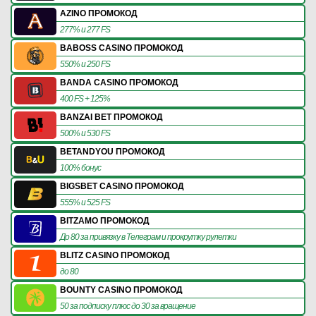
AZINO ПРОМОКОД
277% и 277 FS
BABOSS CASINO ПРОМОКОД
550% и 250 FS
BANDA CASINO ПРОМОКОД
400 FS + 125%
BANZAI BET ПРОМОКОД
500% и 530 FS
BETANDYOU ПРОМОКОД
100% бонус
BIGSBET CASINO ПРОМОКОД
555% и 525 FS
BITZAMO ПРОМОКОД
До 80 за привязку в Телеграм и прокрутку рулетки
BLITZ CASINO ПРОМОКОД
до 80
BOUNTY CASINO ПРОМОКОД
50 за подписку плюс до 30 за вращение