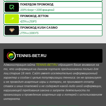
ПОКЕРДОМ ПРОМОКОД
100% бонус + 1000 вращений
ПРОМОКОД JETTON
425% и 250FS
ПРОМОКОД KUSH CASINO
275% и 1000 FS
TENNIS-BET.RU
Администрация сайта
TENNIS-BET.RU
обращает Ваше внимание на
то, что информация на данном портале предназначена только для
лиц старше 18 лет. Сайт имеет исключительно информационный
характер и создан с целью популяризации тенниса: он не организует
и не проводит азартные игры и лотереи, не принимает оплату
ставок и иных платежей и не содержит какой-либо иной информации,
нарушающей требования закона о запрете деятельности по
организации и проведению азартных игр и лотерей с использованием
интернета.