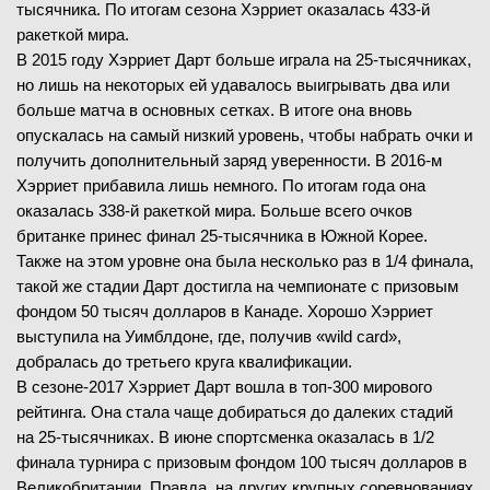
тысячника. По итогам сезона Хэрриет оказалась 433-й
ракеткой мира.
В 2015 году Хэрриет Дарт больше играла на 25-тысячниках,
но лишь на некоторых ей удавалось выигрывать два или
больше матча в основных сетках. В итоге она вновь
опускалась на самый низкий уровень, чтобы набрать очки и
получить дополнительный заряд уверенности. В 2016-м
Хэрриет прибавила лишь немного. По итогам года она
оказалась 338-й ракеткой мира. Больше всего очков
британке принес финал 25-тысячника в Южной Корее.
Также на этом уровне она была несколько раз в 1/4 финала,
такой же стадии Дарт достигла на чемпионате с призовым
фондом 50 тысяч долларов в Канаде. Хорошо Хэрриет
выступила на Уимблдоне, где, получив «wild card»,
добралась до третьего круга квалификации.
В сезоне-2017 Хэрриет Дарт вошла в топ-300 мирового
рейтинга. Она стала чаще добираться до далеких стадий
на 25-тысячниках. В июне спортсменка оказалась в 1/2
финала турнира с призовым фондом 100 тысяч долларов в
Великобритании. Правда, на других крупных соревнованиях