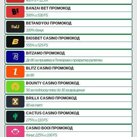
400 FS + 125%
BANZAI BET ПРОМОКОД
500% и 530 FS
BETANDYOU ПРОМОКОД
100% бонус
BIGSBET CASINO ПРОМОКОД
555% и 525 FS
BITZAMO ПРОМОКОД
До 80 за привязку в Телеграм и прокрутку рулетки
BLITZ CASINO ПРОМОКОД
до 80
BOUNTY CASINO ПРОМОКОД
50 за подписку плюс до 30 за вращение
BRILLX CASINO ПРОМОКОД
80 на счет
CACTUS CASINO ПРОМОКОД
275% и 110 FS
CASINO BOOI ПРОМОКОД
бонус 225% и 100 FS