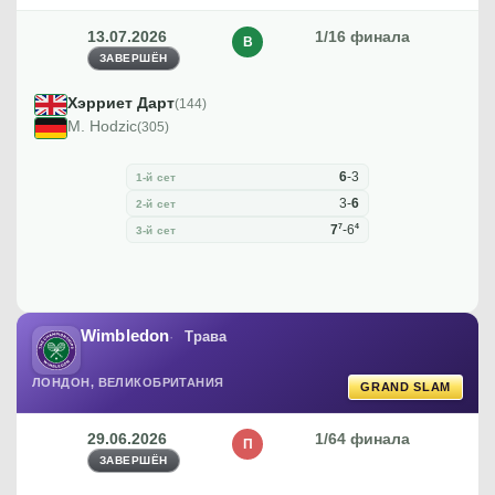
13.07.2026
1/16 финала
В
ЗАВЕРШЁН
Хэрриет Дарт
(144)
M. Hodzic
(305)
6
-
3
1-й сет
3
-
6
2-й сет
7
4
7
-
6
3-й сет
Wimbledon
Трава
ЛОНДОН, ВЕЛИКОБРИТАНИЯ
GRAND SLAM
29.06.2026
1/64 финала
П
ЗАВЕРШЁН