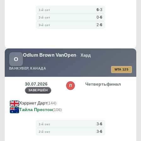
6
-
3
1-й сет
0
-
6
2-й сет
2
-
6
3-й сет
Odlum Brown VanOpen
Хард
O
ВАНКУВЕР, КАНАДА
WTA 125
30.07.2026
Четвертьфинал
П
ЗАВЕРШЁН
Хэрриет Дарт
(144)
Тайла Престон
(106)
3
-
6
1-й сет
3
-
6
2-й сет