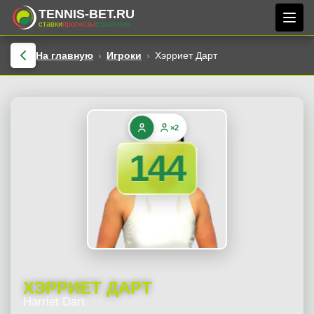
TENNIS-BET.RU
ставки
прогнозы
стратегии
На главную
Игроки
Хэрриет Дарт
×2
144
ХЭРРИЕТ ДАРТ
Harriet Dart