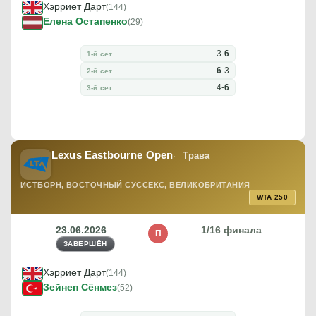
Хэрриет Дарт
(144)
Елена Остапенко
(29)
3
-
6
1-й сет
6
-
3
2-й сет
4
-
6
3-й сет
Lexus Eastbourne Open
Трава
ИСТБОРН, ВОСТОЧНЫЙ СУССЕКС, ВЕЛИКОБРИТАНИЯ
WTA 250
23.06.2026
1/16 финала
П
ЗАВЕРШЁН
Хэрриет Дарт
(144)
Зейнеп Сёнмез
(52)