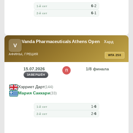
6
-
2
1-й сет
6
-
1
2-й сет
Vanda Pharmaceuticals Athens Open
Хард
V
АФИНЫ, ГРЕЦИЯ
WTA 250
15.07.2026
1/8 финала
П
ЗАВЕРШЁН
Хэрриет Дарт
(144)
Мария Саккари
(33)
1
-
6
1-й сет
2
-
6
2-й сет