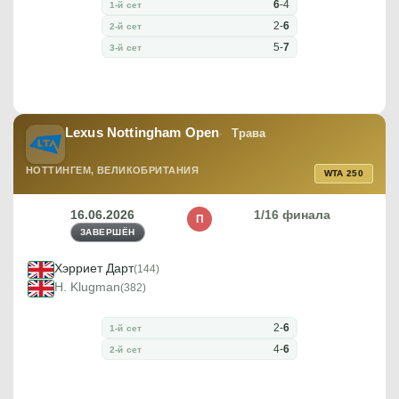
6
-
4
1-й сет
2
-
6
2-й сет
5
-
7
3-й сет
Lexus Nottingham Open
Трава
НОТТИНГЕМ, ВЕЛИКОБРИТАНИЯ
WTA 250
16.06.2026
1/16 финала
П
ЗАВЕРШЁН
Хэрриет Дарт
(144)
H. Klugman
(382)
2
-
6
1-й сет
4
-
6
2-й сет