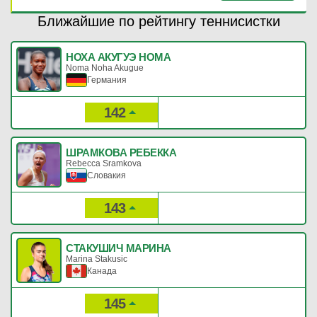
Ближайшие по рейтингу теннисистки
НОХА АКУГУЭ НОМА
Noma Noha Akugue
Германия
142
561
Рейтинг:
Очки:
ШРАМКОВА РЕБЕККА
Rebecca Sramkova
Словакия
143
559
Рейтинг:
Очки:
СТАКУШИЧ МАРИНА
Marina Stakusic
Канада
145
552
Рейтинг:
Очки: