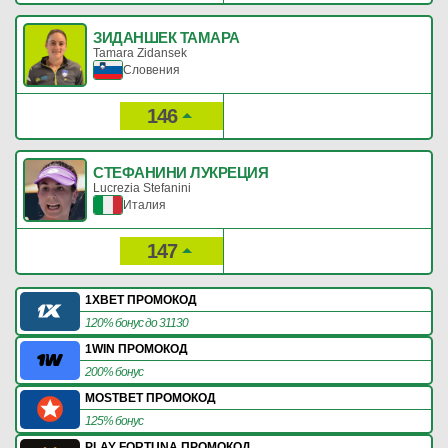
ЗИДАНШЕК ТАМАРА
Tamara Zidansek
Словения
146
548
Рейтинг:
Очки:
СТЕФАНИНИ ЛУКРЕЦИЯ
Lucrezia Stefanini
Италия
147
539
Рейтинг:
Очки:
1XBET ПРОМОКОД
120% бонус до 31130
1WIN ПРОМОКОД
200% бонус
MOSTBET ПРОМОКОД
125% бонус
PLAY FORTUNA ПРОМОКОД