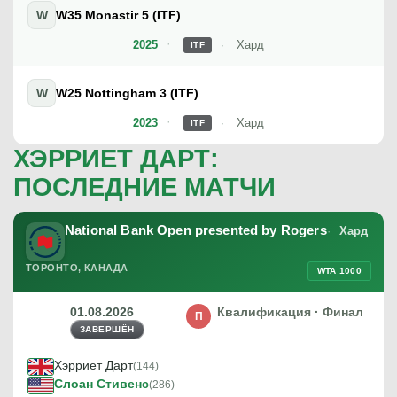
W
W35 Monastir 5 (ITF)
2025
Хард
ITF
W
W25 Nottingham 3 (ITF)
2023
Хард
ITF
ХЭРРИЕТ ДАРТ:
ПОСЛЕДНИЕ МАТЧИ
National Bank Open presented by Rogers
Хард
ТОРОНТО, КАНАДА
WTA 1000
01.08.2026
Квалификация · Финал
П
ЗАВЕРШЁН
Хэрриет Дарт
(144)
Слоан Стивенс
(286)