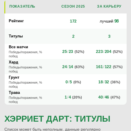
ПОКАЗАТЕЛЬ
СЕЗОН 2025
ЗА КАРЬЕРУ
98
Рейтинг
172
лучший
Титулы
2
3
Все матчи
25
/
23
223
/
204
(52%)
(52%)
Победы/поражения, %
побед
Хард
24
/
14
161
/
122
(63%)
(57%)
Победы/поражения, %
побед
Грунт
0
/
5
18
/
32
(0%)
(36%)
Победы/поражения, %
побед
Трава
1
/
4
40
/
46
(20%)
(47%)
Победы/поражения, %
побед
ХЭРРИЕТ ДАРТ: ТИТУЛЫ
Список может быть неполным, данные регулярно