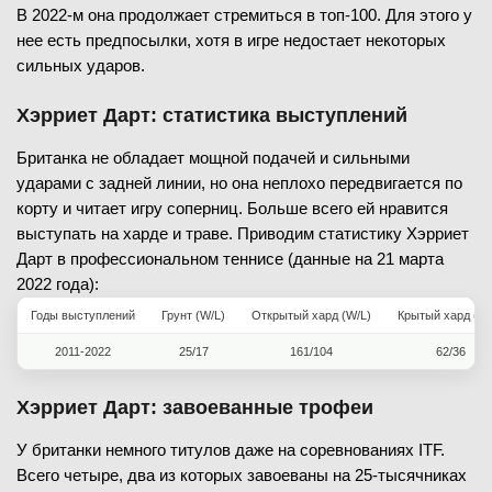
В 2022-м она продолжает стремиться в топ-100. Для этого у
нее есть предпосылки, хотя в игре недостает некоторых
сильных ударов.
Хэрриет Дарт: статистика выступлений
Британка не обладает мощной подачей и сильными
ударами с задней линии, но она неплохо передвигается по
корту и читает игру соперниц. Больше всего ей нравится
выступать на харде и траве. Приводим статистику Хэрриет
Дарт в профессиональном теннисе (данные на 21 марта
2022 года):
Годы выступлений
Грунт (W/L)
Открытый хард (W/L)
Крытый хард (W/
2011-2022
25/17
161/104
62/36
Хэрриет Дарт: завоеванные трофеи
У британки немного титулов даже на соревнованиях ITF.
Всего четыре, два из которых завоеваны на 25-тысячниках