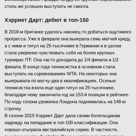
столь же успешно выступить не смогла.
Хэрриет Дарт: дебют в топ-150
В 2018-м британке удалось наконец-то добиться ощутимого
прогресса. Уже в феврале она выиграла семь матчей кряду,
а с ними и титул на 25-тысячнике в Германии и в целом
стала уверенно чувствовать себя на более крупных
турнирах ITF. Она часто доходила до 1/4 финала и 1/2
финала. В конце года теннисистка в основном стала
выступать на соревнованиях WTA. На некоторых она
выигрывала по матчу-два в квалификациях. Осенью
теннисистка взяла еще один титул на 25-тысячнике,
благодаря чему закончила год на 153-й позиции в рейтинге.
По ходу сезона уроженка Лондона поднималась на 148-ю
строчку.
В сезоне-2019 Хэрриет Дарт дала своим болельщикам
надежду на попадание в топ-100 классификации. Она
хорошо отыграла австралийскую серию. В частности,