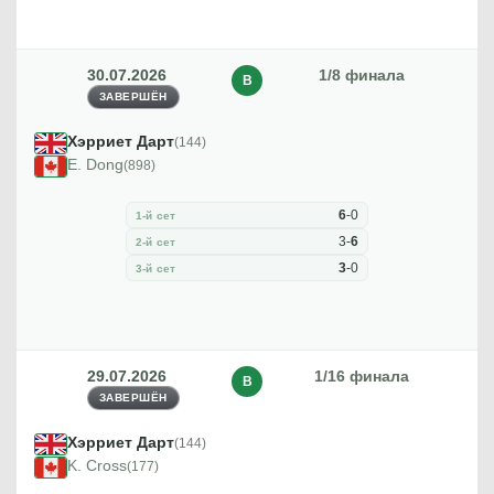
30.07.2026
1/8 финала
В
ЗАВЕРШЁН
Хэрриет Дарт
(144)
E. Dong
(898)
6
-
0
1-й сет
3
-
6
2-й сет
3
-
0
3-й сет
29.07.2026
1/16 финала
В
ЗАВЕРШЁН
Хэрриет Дарт
(144)
K. Cross
(177)