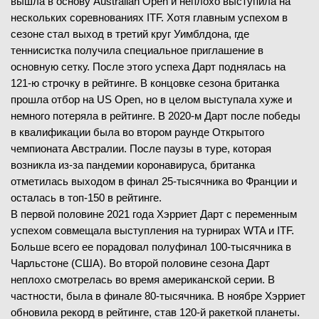
вышла в основу Australian Open и неплохо выступила на
нескольких соревнованиях ITF. Хотя главным успехом в
сезоне стал выход в третий круг Уимблдона, где
теннисистка получила специальное приглашение в
основную сетку. После этого успеха Дарт поднялась на
121-ю строчку в рейтинге. В концовке сезона британка
прошла отбор на US Open, но в целом выступала хуже и
немного потеряла в рейтинге. В 2020-м Дарт после победы
в квалификации была во втором раунде Открытого
чемпионата Австралии. После паузы в туре, которая
возникла из-за пандемии коронавируса, британка
отметилась выходом в финал 25-тысячника во Франции и
осталась в топ-150 в рейтинге.
В первой половине 2021 года Хэрриет Дарт с переменным
успехом совмещала выступления на турнирах WTA и ITF.
Больше всего ее порадовал полуфинал 100-тысячника в
Чарльстоне (США). Во второй половине сезона Дарт
неплохо смотрелась во время американской серии. В
частности, была в финале 80-тысячника. В ноябре Хэрриет
обновила рекорд в рейтинге, став 120-й ракеткой планеты.