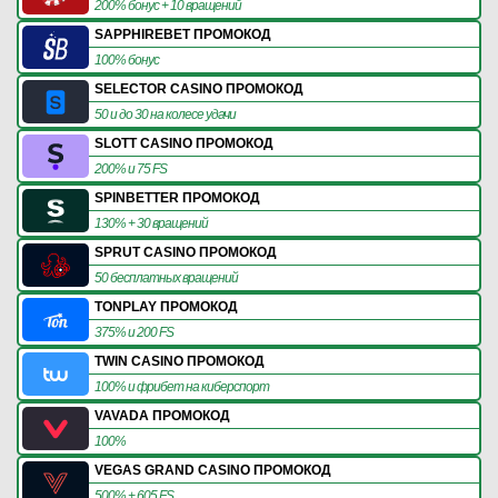
200% бонус + 10 вращений
SAPPHIREBET ПРОМОКОД
100% бонус
SELECTOR CASINO ПРОМОКОД
50 и до 30 на колесе удачи
SLOTT CASINO ПРОМОКОД
200% и 75 FS
SPINBETTER ПРОМОКОД
130% + 30 вращений
SPRUT CASINO ПРОМОКОД
50 бесплатных вращений
TONPLAY ПРОМОКОД
375% и 200 FS
TWIN CASINO ПРОМОКОД
100% и фрибет на киберспорт
VAVADA ПРОМОКОД
100%
VEGAS GRAND CASINO ПРОМОКОД
500% + 605 FS