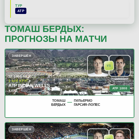
ТУР
ATP
ТОМАШ БЕРДЫХ:
ПРОГНОЗЫ НА МАТЧИ
ЗАВЕРШЁН
VS
22:10
08.03.2019
1-ЫЙ КРУГ
ATP INDIAN WELLS
ATP 1000
ХАРД
ТОМАШ
ГИЛЬЕРМО
—
БЕРДЫХ
ГАРСИЯ-ЛОПЕС
ЗАВЕРШЁН