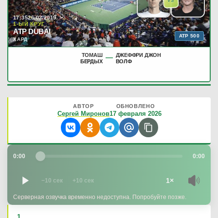
VS
17:35
26.02.2019
1-ЫЙ КРУГ
ATP DUBAI
ATP 500
ХАРД
ТОМАШ
ДЖЕФФРИ ДЖОН
—
БЕРДЫХ
ВОЛФ
АВТОР
ОБНОВЛЕНО
Сергей Миронов
17 февраля 2026
0:00
0:00
1×
−10 сек
+10 сек
Серверная озвучка временно недоступна. Попробуйте позже.