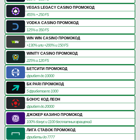
VEGAS LEGACY CASINO ПРОМОКОД
455% + 250 FS
VODKA CASINO ПРОМОКОД
125% и 350 FS
WIN WIN CASINO ПРОМОКОД
+130% или +200% и 150 FS
WINITY CASINO ПРОМОКОД
225% и 120 FS
БЕТСИТИ ПРОМОКОД
фрибет до 10000
БК PARI ПРОМОКОД
5 фрибетов по 1000
БОНУС КОД ЛЕОН
фрибет до 20000
ДЖОКЕР КАЗИНО ПРОМОКОД
100% бонус и 1100 бесплатных вращений
ЛИГА СТАВОК ПРОМОКОД
фрибеты до 7777