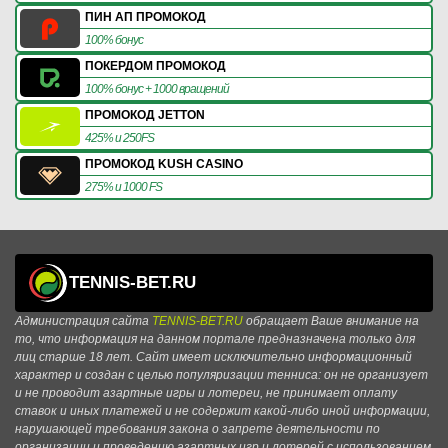
ПИН АП ПРОМОКОД
100% бонус
ПОКЕРДОМ ПРОМОКОД
100% бонус + 1000 вращений
ПРОМОКОД JETTON
425% и 250FS
ПРОМОКОД KUSH CASINO
275% и 1000 FS
TENNIS-BET.RU
Администрация сайта
TENNIS-BET.RU
обращает Ваше внимание на
то, что информация на данном портале предназначена только для
лиц старше 18 лет. Сайт имеет исключительно информационный
характер и создан с целью популяризации тенниса: он не организует
и не проводит азартные игры и лотереи, не принимает оплату
ставок и иных платежей и не содержит какой-либо иной информации,
нарушающей требования закона о запрете деятельности по
организации и проведению азартных игр и лотерей с использованием