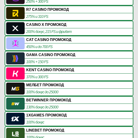
250% + 300 FS
R7 CASINO ПРОМОКОД
275% и 310 FS
CASINO X ПРОМОКОД
200% бонус, 215 FS и фрибет
CAT CASINO ПРОМОКОД
450% и до 700 FS
GAMA CASINO ПРОМОКОД
100% + 150 FS
KENT CASINO ПРОМОКОД
370% и 300 FS
МЕЛБЕТ ПРОМОКОД
100% бонус до 25000
BETWINNER ПРОМОКОД
130% бонус до 25000
1XGAMES ПРОМОКОД
100% бонус
LINEBET ПРОМОКОД
100% бонус