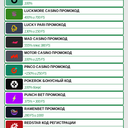
100%
LUCKMORE CASINO ПРОМОКОД
400% и 700 FS
LUCKY PARI ПРОМОКОД
130% и 150 FS
MAD CASINO ПРОМОКОД
555% плюс 380 FS
MOTOR CASINO ПРОМОКОД
100% и 225 FS
PINCO CASINO ПРОМОКОД
+150% и 250 FS
POKEROK БОНУСНЫЙ КОД
100% бонус
PUNCH BET ПРОМОКОД
375% + 300 FS
RAMENBET ПРОМОКОД
280 FS и 1000
REDSTAR КОД РЕГИСТРАЦИИ