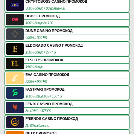
CRYPTOBOSS CASINO ПРОМОКОД
300% бонус + 80 вращений
DBBET ПРОМОКОД
100% бонус до 130
DUNE CASINO ПРОМОКОД
400% и 520 FS
ELDORADO CASINO ПРОМОКОД
150% бонус + 277 FS
ELSLOTS ПРОМОКОД
150% бонус
EVA CASINO ПРОМОКОД
225% + 900 FS
FASTPARI ПРОМОКОД
100% или 200% + 150 FS
FENIX CASINO ПРОМОКОД
до 425% и 375 FS
FRIENDS CASINO ПРОМОКОД
До 80 на баланс
GETX ПРОМОКОД