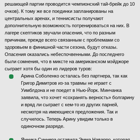
решающей партии проводится чемпионский тай-брейк до 10
очков). К тому же все поединки запланированы на
центральных аренах, и теннисисты получают
дополнительную возможность потренироваться на них. В
лагере скептиков звучали опасения, что по разным
причинам, прежде всего связанным с проблемами со
здоровьем в финишной части сезона, будут отказы.
Опасения оказались небеспочвенными. До последнего
были сомнения, что в миксте на американском мэйджоре
сыграет хотя бы один из лидеров туров:
Арина Соболенко осталась без партнера, так как
Григор Димитров из-за травмы не играет с
Уимблдона и не поедет в Нью-Йорк. Минчанка
заявила, что хочет «сохранять верность» болгарину
и вряд ли сыграет с кем-то из других парней,
несмотря на имеющиеся предложения. Так и
случилось. Теперь Арину увидим только в
одиночном разряде.
Янника Синнера оставила Эмма Наварро, которая