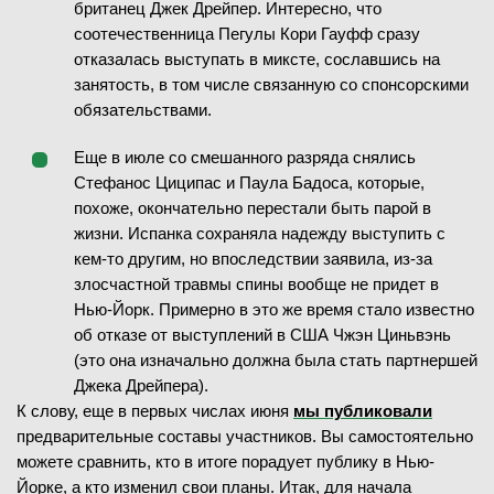
британец Джек Дрейпер. Интересно, что
соотечественница Пегулы Кори Гауфф сразу
отказалась выступать в миксте, сославшись на
занятость, в том числе связанную со спонсорскими
обязательствами.
Еще в июле со смешанного разряда снялись
Стефанос Циципас и Паула Бадоса, которые,
похоже, окончательно перестали быть парой в
жизни. Испанка сохраняла надежду выступить с
кем-то другим, но впоследствии заявила, из-за
злосчастной травмы спины вообще не придет в
Нью-Йорк. Примерно в это же время стало известно
об отказе от выступлений в США Чжэн Циньвэнь
(это она изначально должна была стать партнершей
Джека Дрейпера).
К слову, еще в первых числах июня
мы публиковали
предварительные составы участников. Вы самостоятельно
можете сравнить, кто в итоге порадует публику в Нью-
Йорке, а кто изменил свои планы. Итак, для начала