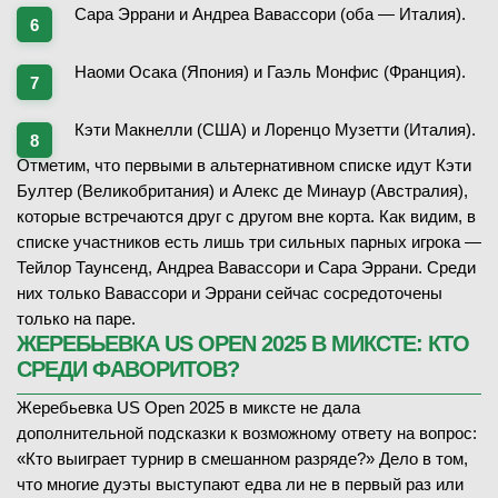
Сара Эррани и Андреа Вавассори (оба — Италия).
Наоми Осака (Япония) и Гаэль Монфис (Франция).
Кэти Макнелли (США) и Лоренцо Музетти (Италия).
Отметим, что первыми в альтернативном списке идут Кэти
Бултер (Великобритания) и Алекс де Минаур (Австралия),
которые встречаются друг с другом вне корта. Как видим, в
списке участников есть лишь три сильных парных игрока —
Тейлор Таунсенд, Андреа Вавассори и Сара Эррани. Среди
них только Вавассори и Эррани сейчас сосредоточены
только на паре.
ЖЕРЕБЬЕВКА US OPEN 2025 В МИКСТЕ: КТО
СРЕДИ ФАВОРИТОВ?
Жеребьевка US Open 2025 в миксте не дала
дополнительной подсказки к возможному ответу на вопрос:
«Кто выиграет турнир в смешанном разряде?» Дело в том,
что многие дуэты выступают едва ли не в первый раз или