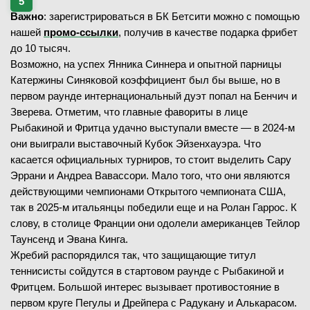
Важно
: зарегистрироваться в БК Бетсити можно с помощью
нашей
промо-ссылки
, получив в качестве подарка фрибет
до 10 тысяч.
Возможно, на успех Янника Синнера и опытной парницы
Катержины Синяковой коэффициент был бы выше, но в
первом раунде интернациональный дуэт попал на Бенчич и
Зверева. Отметим, что главные фавориты в лице
Рыбакиной и Фритца удачно выступали вместе — в 2024-м
они выиграли выставочный Кубок Эйзенхауэра. Что
касается официальных турниров, то стоит выделить Сару
Эррани и Андреа Вавассори. Мало того, что они являются
действующими чемпионами Открытого чемпионата США,
так в 2025-м итальянцы победили еще и на Ролан Гаррос. К
слову, в столице Франции они одолели американцев Тейлор
Таунсенд и Эвана Кинга.
Жребий распорядился так, что защищающие титул
теннисисты сойдутся в стартовом раунде с Рыбакиной и
Фритцем. Большой интерес вызывает противостояние в
первом круге Пегулы и Дрейпера с Радукану и Алькарасом.