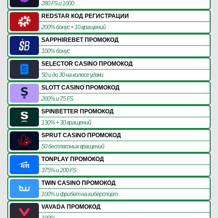
280 FS и 1000
REDSTAR КОД РЕГИСТРАЦИИ
200% бонус + 10 вращений
SAPPHIREBET ПРОМОКОД
100% бонус
SELECTOR CASINO ПРОМОКОД
50 и до 30 на колесе удачи
SLOTT CASINO ПРОМОКОД
200% и 75 FS
SPINBETTER ПРОМОКОД
130% + 30 вращений
SPRUT CASINO ПРОМОКОД
50 бесплатных вращений
TONPLAY ПРОМОКОД
375% и 200 FS
TWIN CASINO ПРОМОКОД
100% и фрибет на киберспорт
VAVADA ПРОМОКОД
100%