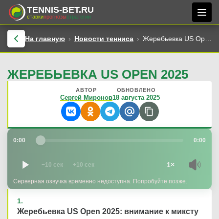
TENNIS-BET.RU
ставки
прогнозы
стратегии
На главную
Новости тенниса
Жеребьевка US Open 2025
ЖЕРЕБЬЕВКА US OPEN 2025
АВТОР
ОБНОВЛЕНО
Сергей Миронов
18 августа 2025
0:00
0:00
1×
−10 сек
+10 сек
Серверная озвучка временно недоступна. Попробуйте позже.
Жеребьевка US Open 2025: внимание к миксту