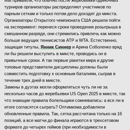
Мы привыкли, что обычно после жеребьевки одиночных
турниров организаторы распределяют участников по
парным сеткам и только потом дело доходит до микста.
Организаторы Открытого чемпионата США решили пойти
на эксперимент: перенеся сроки проведения розыгрыша в
смешанном разряде, они стремились привлечь как можно
больше ведущих теннисистов ATP и WTA. Естественно,
защищая титулы,
Янник Синнер
и Арина Соболенко вряд
ли бы решили выступить в миксте, проводись он в
привычные сроки. А так первые ракетки мира и другие
топовые представители дисциплины должны были
совместить подготовку к основным баталиям, сыграв в
течение трех дней в миксте.
Замены в дуэтах могли оформляться чуть ли не за
несколько часов до жеребьевки US Open 2025 в миксте, так
что знающие правила болельщики сомневались: а все ли в
итоге согласятся сыграть? Оптимизма добавляли
обновленные правила. Так, сетка рассчитана только на 16
позиций, а все матчи до финала играются в трехсетовом
формате до четырех геймов (при необходимости в