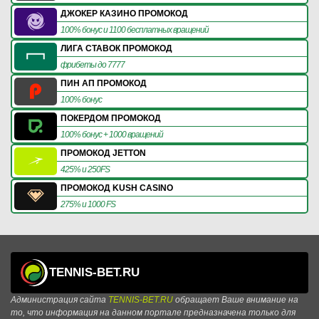
ДЖОКЕР КАЗИНО ПРОМОКОД
100% бонус и 1100 бесплатных вращений
ЛИГА СТАВОК ПРОМОКОД
фрибеты до 7777
ПИН АП ПРОМОКОД
100% бонус
ПОКЕРДОМ ПРОМОКОД
100% бонус + 1000 вращений
ПРОМОКОД JETTON
425% и 250FS
ПРОМОКОД KUSH CASINO
275% и 1000 FS
TENNIS-BET.RU
Администрация сайта
TENNIS-BET.RU
обращает Ваше внимание на
то, что информация на данном портале предназначена только для