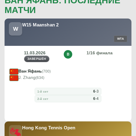
ВАН ЯФАНЬ: ПОСЛЕДНИЕ
МАТЧИ
W15 Maanshan 2
W
WTA
11.03.2026
1/16 финала
В
ЗАВЕРШЁН
Ван Яфань
(700)
J. Zhang
(634)
6
-
3
1-й сет
6
-
4
2-й сет
Hong Kong Tennis Open