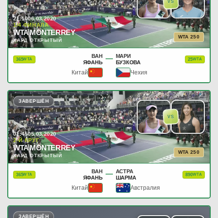
VS
21:10
06.03.2020
1/4 ФИНАЛА
WTA MONTERREY
WTA 250
ХАРД ОТКРЫТЫЙ
ВАН
МАРИ
—
365
25
WTA
WTA
ЯФАНЬ
БУЗКОВА
Китай
Чехия
ЗАВЕРШЁН
VS
01:45
05.03.2020
2-Й КРУГ
WTA MONTERREY
WTA 250
ХАРД ОТКРЫТЫЙ
ВАН
АСТРА
—
365
890
WTA
WTA
ЯФАНЬ
ШАРМА
Китай
Австралия
ЗАВЕРШЁН