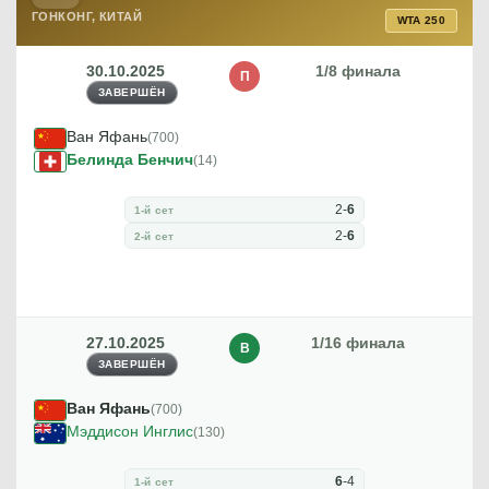
ГОНКОНГ, КИТАЙ
WTA 250
30.10.2025
1/8 финала
П
ЗАВЕРШЁН
Ван Яфань
(700)
Белинда Бенчич
(14)
2
-
6
1-й сет
2
-
6
2-й сет
27.10.2025
1/16 финала
В
ЗАВЕРШЁН
Ван Яфань
(700)
Мэддисон Инглис
(130)
6
-
4
1-й сет