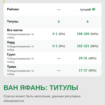
48
Рейтинг
—
лучший
Титулы
0
6
Все матчи
0
/
1
198
/
169
(0%)
(54%)
Победы/поражения, %
побед
Хард
0
/
1
152
/
121
(0%)
(56%)
Победы/поражения, %
побед
Грунт
—
29
/
31
(48%)
Победы/поражения, %
побед
Трава
—
17
/
17
(50%)
Победы/поражения, %
побед
ВАН ЯФАНЬ: ТИТУЛЫ
Список может быть неполным, данные регулярно
обновляются.