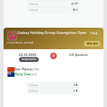
6
8
6
-
7
2-й сет
6
-
3
3-й сет
Galaxy Holding Group Guangzhou Open
Хард
ГУАНЧЖОУ, КИТАЙ
WTA 250
23.10.2025
1/8 финала
П
ЗАВЕРШЁН
Ван Яфань
(700)
Лулу Сан
(117)
3
-
6
1-й сет
1
-
6
2-й сет