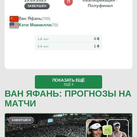
13.09.2025
Квалификация ·
П
Полуфинал
ЗАВЕРШЁН
Ван Яфань
(700)
Кэти Макнелли
(70)
4
-
6
1-й сет
1
-
6
2-й сет
ПОКАЗАТЬ ЕЩЁ
ЕЩЁ 4
ВАН ЯФАНЬ: ПРОГНОЗЫ НА
МАТЧИ
ЗАВЕРШЁН
VS