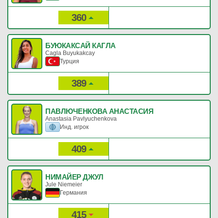
360
183
Рейтинг:
Очки:
БУЮКАКСАЙ КАГЛА
Cagla Buyukakcay
Турция
389
164
Рейтинг:
Очки:
ПАВЛЮЧЕНКОВА АНАСТАСИЯ
Anastasia Pavlyuchenkova
Инд. игрок
409
156
Рейтинг:
Очки:
НИМАЙЕР ДЖУЛ
Jule Niemeier
Германия
415
155
Рейтинг:
Очки: