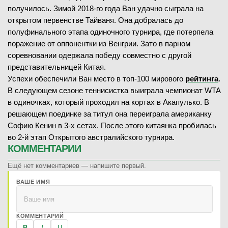
получилось. Зимой 2018-го года Ван удачно сыграла на
открытом первенстве Тайваня. Она добралась до
полуфинального этапа одиночного турнира, где потерпела
поражение от оппонентки из Венгрии. Зато в парном
соревновании одержала победу совместно с другой
представительницей Китая.
Успехи обеспечили Ван место в топ-100 мирового
рейтинга
.
В следующем сезоне теннисистка выиграла чемпионат WTA
в одиночках, который проходил на кортах в Акапулько. В
решающем поединке за титул она переиграла американку
Софию Кенин в 3-х сетах. После этого китаянка пробилась
во 2-й этап Открытого австралийского турнира.
КОММЕНТАРИИ
Ещё нет комментариев — напишите первый.
ВАШЕ ИМЯ
КОММЕНТАРИЙ
B
I
U