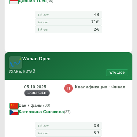
Джанис Тьен
(36)
4
-
6
1-й сет
7
4
7
-
6
2-й сет
2
-
6
3-й сет
Wuhan Open
УХАНЬ, КИТАЙ
WTA 1000
05.10.2025
Квалификация · Финал
П
ЗАВЕРШЁН
Ван Яфань
(700)
Катержина Синякова
(37)
3
-
6
1-й сет
5
-
7
2-й сет