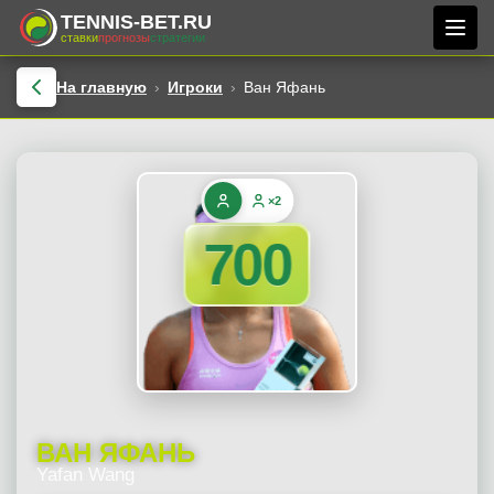
TENNIS-BET.RU
ставки
прогнозы
стратегии
На главную
Игроки
Ван Яфань
×2
700
ВАН ЯФАНЬ
Yafan Wang