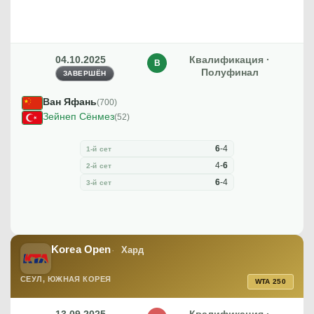
04.10.2025
Квалификация ·
В
Полуфинал
ЗАВЕРШЁН
Ван Яфань
(700)
Зейнеп Сёнмез
(52)
6
-
4
1-й сет
4
-
6
2-й сет
6
-
4
3-й сет
Korea Open
Хард
СЕУЛ, ЮЖНАЯ КОРЕЯ
WTA 250