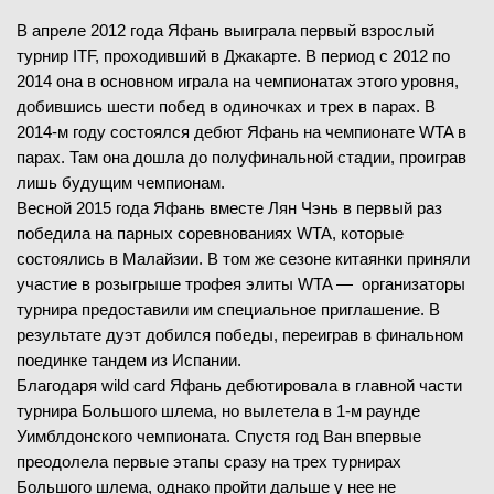
В апреле 2012 года Яфань выиграла первый взрослый
турнир ITF, проходивший в Джакарте. В период с 2012 по
2014 она в основном играла на чемпионатах этого уровня,
добившись шести побед в одиночках и трех в парах. В
2014-м году состоялся дебют Яфань на чемпионате WTA в
парах. Там она дошла до полуфинальной стадии, проиграв
лишь будущим чемпионам.
Весной 2015 года Яфань вместе Лян Чэнь в первый раз
победила на парных соревнованиях WTA, которые
состоялись в Малайзии. В том же сезоне китаянки приняли
участие в розыгрыше трофея элиты WTA — организаторы
турнира предоставили им специальное приглашение. В
результате дуэт добился победы, переиграв в финальном
поединке тандем из Испании.
Благодаря wild card Яфань дебютировала в главной части
турнира Большого шлема, но вылетела в 1-м раунде
Уимблдонского чемпионата. Спустя год Ван впервые
преодолела первые этапы сразу на трех турнирах
Большого шлема, однако пройти дальше у нее не