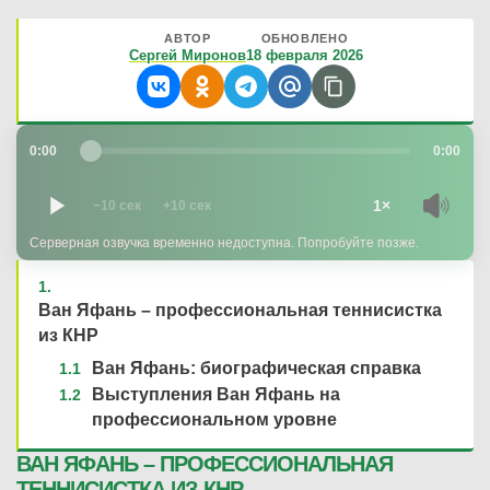
АВТОР
ОБНОВЛЕНО
Сергей Миронов
18 февраля 2026
0:00
0:00
1×
−10 сек
+10 сек
Серверная озвучка временно недоступна. Попробуйте позже.
Ван Яфань – профессиональная теннисистка
из КНР
Ван Яфань: биографическая справка
Выступления Ван Яфань на
профессиональном уровне
ВАН ЯФАНЬ – ПРОФЕССИОНАЛЬНАЯ
ТЕННИСИСТКА ИЗ КНР