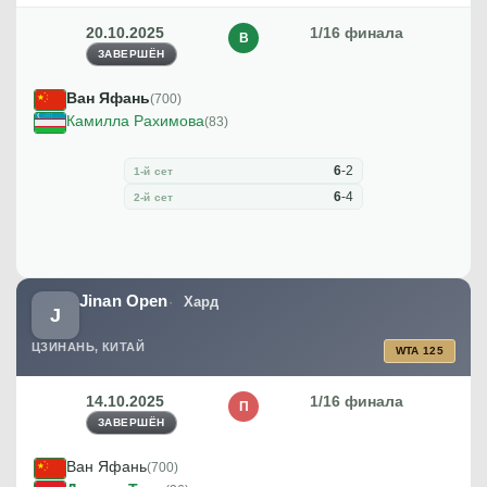
20.10.2025
1/16 финала
В
ЗАВЕРШЁН
Ван Яфань
(700)
Камилла Рахимова
(83)
6
-
2
1-й сет
6
-
4
2-й сет
Jinan Open
Хард
J
ЦЗИНАНЬ, КИТАЙ
WTA 125
14.10.2025
1/16 финала
П
ЗАВЕРШЁН
Ван Яфань
(700)