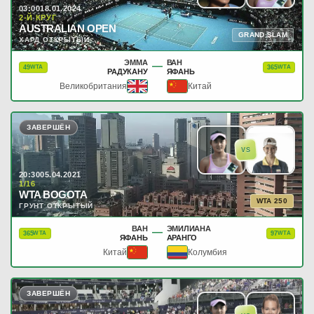
03:00
18.01.2024
2-Й КРУГ
AUSTRALIAN OPEN
GRAND SLAM
ХАРД ОТКРЫТЫЙ
ЭММА
ВАН
—
49
365
WTA
WTA
РАДУКАНУ
ЯФАНЬ
Великобритания
Китай
ЗАВЕРШЁН
VS
20:30
05.04.2021
1/16
WTA BOGOTA
WTA 250
ГРУНТ ОТКРЫТЫЙ
ВАН
ЭМИЛИАНА
—
365
97
WTA
WTA
ЯФАНЬ
АРАНГО
Китай
Колумбия
ЗАВЕРШЁН