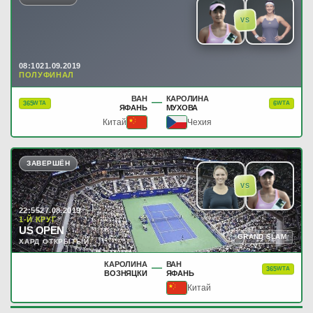
VS
08:10
21.09.2019
ПОЛУФИНАЛ
ВАН
КАРОЛИНА
—
365
6
WTA
WTA
ЯФАНЬ
МУХОВА
Китай
Чехия
ЗАВЕРШЁН
VS
22:55
27.08.2019
1-Й КРУГ
US OPEN
GRAND SLAM
ХАРД ОТКРЫТЫЙ
КАРОЛИНА
ВАН
—
365
WTA
ВОЗНЯЦКИ
ЯФАНЬ
Китай