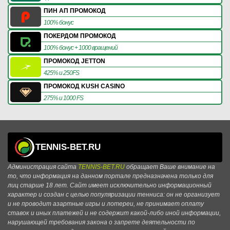
ПИН АП ПРОМОКОД
100% бонус
ПОКЕРДОМ ПРОМОКОД
100% бонус + 1000 вращений
ПРОМОКОД JETTON
425% и 250FS
ПРОМОКОД KUSH CASINO
275% и 1000 FS
TENNIS-BET.RU
Администрация сайта
TENNIS-BET.RU
обращает Ваше внимание на
то, что информация на данном портале предназначена только для
лиц старше 18 лет. Сайт имеет исключительно информационный
характер и создан с целью популяризации тенниса: он не организует
и не проводит азартные игры и лотереи, не принимает оплату
ставок и иных платежей и не содержит какой-либо иной информации,
нарушающей требования закона о запрете деятельности по