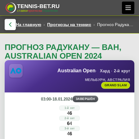
TENNIS-BET.RU
ставки
прогнозы
стратегии
На главную
Прогнозы на теннис
Прогноз Радукану — Ван, Australian Open 2024
ПРОГНОЗ РАДУКАНУ — ВАН,
AUSTRALIAN OPEN 2024
Australian Open
Хард
2-й круг
МЕЛЬБУРН, АВСТРАЛИЯ
GRAND SLAM
03:00
•
18.01.2024
ЗАВЕРШЁН
1-й сет
4
6
2-й сет
6
4
3-й сет
4
6