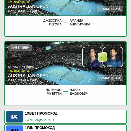
1/4 ФИНАЛА
AUSTRALIAN OPEN
GRAND SLAM
ХАРД ОТКРЫТЫЙ
ДЖЕССИКА
АМАНДА
—
ПЕГУЛА
АНИСИМОВА
ЗАВЕРШЁН
VS
06:30
28.01.2026
1/4 ФИНАЛА
AUSTRALIAN OPEN
GRAND SLAM
ХАРД ОТКРЫТЫЙ
ЛОРЕНЦО
НОВАК
—
МУЗЕТТИ
ДЖОКОВИЧ
1XBET ПРОМОКОД
120% бонус до 31130
1WIN ПРОМОКОД