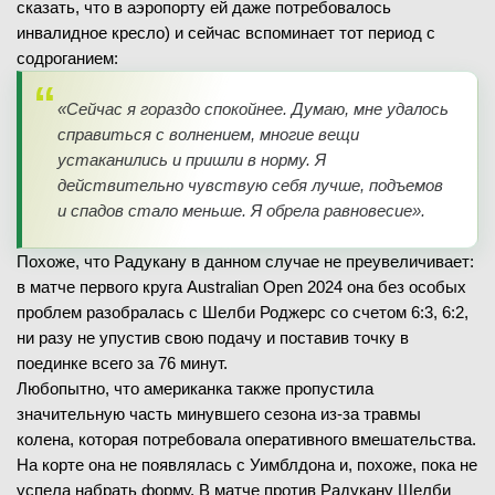
сказать, что в аэропорту ей даже потребовалось
инвалидное кресло) и сейчас вспоминает тот период с
содроганием:
«Сейчас я гораздо спокойнее. Думаю, мне удалось
справиться с волнением, многие вещи
устаканились и пришли в норму. Я
действительно чувствую себя лучше, подъемов
и спадов стало меньше. Я обрела равновесие».
Похоже, что Радукану в данном случае не преувеличивает:
в матче первого круга Australian Open 2024 она без особых
проблем разобралась с Шелби Роджерс со счетом 6:3, 6:2,
ни разу не упустив свою подачу и поставив точку в
поединке всего за 76 минут.
Любопытно, что американка также пропустила
значительную часть минувшего сезона из-за травмы
колена, которая потребовала оперативного вмешательства.
На корте она не появлялась с Уимблдона и, похоже, пока не
успела набрать форму. В матче против Радукану Шелби