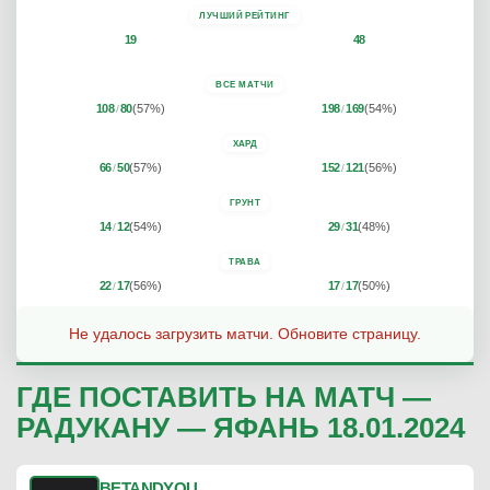
ЛУЧШИЙ РЕЙТИНГ
19
48
ВСЕ МАТЧИ
108
80
(57%)
198
169
(54%)
/
/
ХАРД
66
50
(57%)
152
121
(56%)
/
/
ГРУНТ
14
12
(54%)
29
31
(48%)
/
/
ТРАВА
22
17
(56%)
17
17
(50%)
/
/
Не удалось загрузить матчи. Обновите страницу.
ГДЕ ПОСТАВИТЬ НА МАТЧ —
РАДУКАНУ — ЯФАНЬ 18.01.2024
BETANDYOU