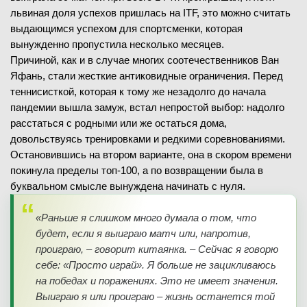
львиная доля успехов пришлась на ITF, это можно считать
выдающимся успехом для спортсменки, которая
вынужденно пропустила несколько месяцев.
Причиной, как и в случае многих соотечественников Ван
Яфань, стали жесткие антиковидные ограничения. Перед
теннисисткой, которая к тому же незадолго до начала
пандемии вышла замуж, встал непростой выбор: надолго
расстаться с родными или же остаться дома,
довольствуясь тренировками и редкими соревнованиями.
Остановившись на втором варианте, она в скором времени
покинула пределы топ-100, а по возвращении была в
буквальном смысле вынуждена начинать с нуля.
«Раньше я слишком много думала о том, что
будет, если я выиграю матч или, напротив,
проиграю, – говорит китаянка. – Сейчас я говорю
себе: «Просто играй». Я больше не зацикливаюсь
на победах и поражениях. Это не имеет значения.
Выиграю я или проиграю – жизнь останется той