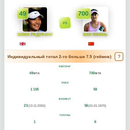
49
700
VS
ЭММА РАДУКАНУ
ВАН ЯФАНЬ
Emma Raducanu
Yafan Wang
Великобритания
Китай
?
Индивидуальный тотал 2-го больше 7.5 (геймов)
РЕЙТИНГ
49
700
WTA
WTA
ОЧКИ
1 105
59
ВОЗРАСТ
23
56
(13.11.2002)
(01.01.1970)
ТИТУЛЫ
1
6