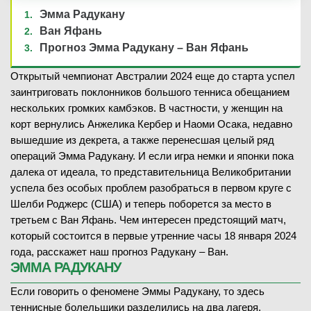
Эмма Радукану
Ван Яфань
Прогноз Эмма Радукану – Ван Яфань
Открытый чемпионат Австралии 2024 еще до старта успел
заинтриговать поклонников большого тенниса обещанием
нескольких громких камбэков. В частности, у женщин на
корт вернулись Анжелика Кербер и Наоми Осака, недавно
вышедшие из декрета, а также перенесшая целый ряд
операций Эмма Радукану. И если игра немки и японки пока
далека от идеала, то представительница Великобритании
успела без особых проблем разобраться в первом круге с
Шелби Роджерс (США) и теперь поборется за место в
третьем с Ван Яфань. Чем интересен предстоящий матч,
который состоится в первые утренние часы 18 января 2024
года, расскажет наш прогноз Радукану – Ван.
ЭММА РАДУКАНУ
Если говорить о феномене Эммы Радукану, то здесь
теннисные болельщики разделились на два лагеря.