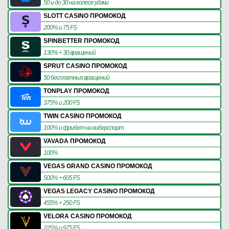
50 и до 30 на колесе удачи
SLOTT CASINO ПРОМОКОД
200% и 75 FS
SPINBETTER ПРОМОКОД
130% + 30 вращений
SPRUT CASINO ПРОМОКОД
50 бесплатных вращений
TONPLAY ПРОМОКОД
375% и 200 FS
TWIN CASINO ПРОМОКОД
100% и фрибет на киберспорт
VAVADA ПРОМОКОД
100%
VEGAS GRAND CASINO ПРОМОКОД
500% + 605 FS
VEGAS LEGACY CASINO ПРОМОКОД
455% + 250 FS
VELORA CASINO ПРОМОКОД
225% и 975 FS