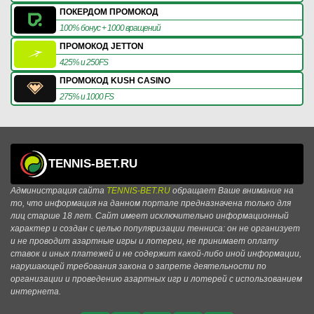
ПОКЕРДОМ ПРОМОКОД
100% бонус + 1000 вращений
ПРОМОКОД JETTON
425% и 250FS
ПРОМОКОД KUSH CASINO
275% и 1000 FS
TENNIS-BET.RU
Администрация сайта
TENNIS-BET.RU
обращает Ваше внимание на
то, что информация на данном портале предназначена только для
лиц старше 18 лет. Сайт имеет исключительно информационный
характер и создан с целью популяризации тенниса: он не организует
и не проводит азартные игры и лотереи, не принимает оплату
ставок и иных платежей и не содержит какой-либо иной информации,
нарушающей требования закона о запрете деятельности по
организации и проведению азартных игр и лотерей с использованием
интернета.