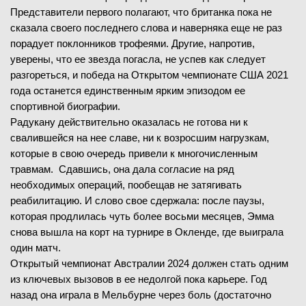
Представители первого полагают, что британка пока не
сказала своего последнего слова и наверняка еще не раз
порадует поклонников трофеями. Другие, напротив,
уверены, что ее звезда погасла, не успев как следует
разгореться, и победа на Открытом чемпионате США 2021
года останется единственным ярким эпизодом ее
спортивной биографии.
Радукану действительно оказалась не готова ни к
свалившейся на нее славе, ни к возросшим нагрузкам,
которые в свою очередь привели к многочисленным
травмам. Сдавшись, она дала согласие на ряд
необходимых операций, пообещав не затягивать
реабилитацию. И слово свое сдержала: после паузы,
которая продлилась чуть более восьми месяцев, Эмма
снова вышла на корт на турнире в Окленде, где выиграла
один матч.
Открытый чемпионат Австралии 2024 должен стать одним
из ключевых вызовов в ее недолгой пока карьере. Год
назад она играла в Мельбурне через боль (достаточно