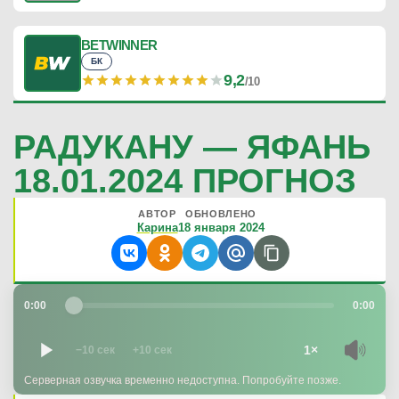
BETWINNER
БК
9,2
/10
РАДУКАНУ — ЯФАНЬ
18.01.2024 ПРОГНОЗ
АВТОР
ОБНОВЛЕНО
Карина
18 января 2024
0:00
0:00
1×
−10 сек
+10 сек
Серверная озвучка временно недоступна. Попробуйте позже.