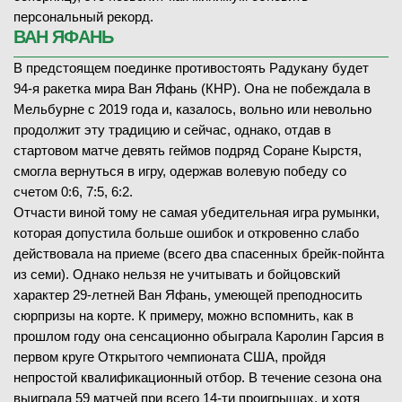
персональный рекорд.
ВАН ЯФАНЬ
В предстоящем поединке противостоять Радукану будет
94-я ракетка мира Ван Яфань (КНР). Она не побеждала в
Мельбурне с 2019 года и, казалось, вольно или невольно
продолжит эту традицию и сейчас, однако, отдав в
стартовом матче девять геймов подряд Соране Кырстя,
смогла вернуться в игру, одержав волевую победу со
счетом 0:6, 7:5, 6:2.
Отчасти виной тому не самая убедительная игра румынки,
которая допустила больше ошибок и откровенно слабо
действовала на приеме (всего два спасенных брейк-пойнта
из семи). Однако нельзя не учитывать и бойцовский
характер 29-летней Ван Яфань, умеющей преподносить
сюрпризы на корте. К примеру, можно вспомнить, как в
прошлом году она сенсационно обыграла Каролин Гарсия в
первом круге Открытого чемпионата США, пройдя
непростой квалификационный отбор. В течение сезона она
выиграла 59 матчей при всего 14-ти проигрышах, и хотя