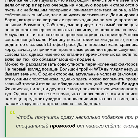
делают упор в первую очередь на мощную подачу и стараются ор
пусть и с небольшим перерывом, занимает все-таки не она, а Иг
собственных ошибках, так и на чужих достижениях. Доминировани
Барти, которые во встречах с превосходящим по мощи противни
позиции. Возможно, Свёнтек демонстрирует не самый зрелищный 
не перестает совершенствовать свою игру, не полагаясь на случ
Безусловно – и это наглядно продемонстрировал пример Агнешки
составляющей мало. Разницу делают физические данные, и в слу
роднит ее с великой Штефф Граф. Да, в игровом плане сравнива
корту, зачастую принимая правильные решения в доли секунды, п
совсем так, однако именно сочетание перечисленных качеств по
включая тех, кто обладает мощной подачей.
Можно ли рассматривать совокупность перечисленных факторов 
На первый взгляд позиции Большой тройки WTA выглядят неруши
бывает вечным. С одной стороны, актуальные условия (включа
атакующим спортсменкам, однако здесь можно вспомнить прошл
главный трофей взяла не обладающая мощной подачей
Вондр
Фактически, ни та, ни другая не могут похвастаться чемпионск
тур. Однако это вовсе не значит, что в перспективе такая тенни
нам еще предстоит увидеть становление игрока нового типа, по
на самых крупных стартах сезона – мэйджорах.
Чтобы получить сразу несколько подарков при р
специальный
промокод
от нашего сайта, скопи