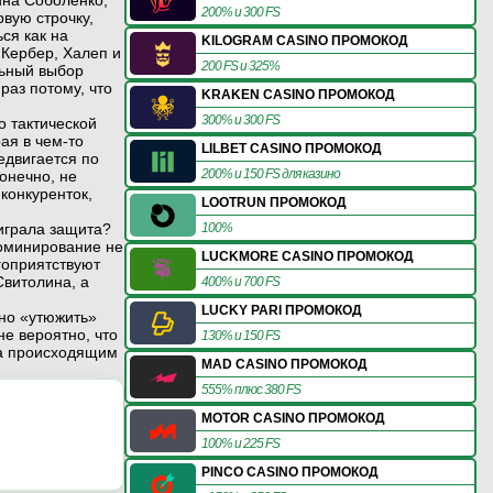
200% и 300 FS
вую строчку,
ся как на
KILOGRAM CASINO ПРОМОКОД
 Кербер, Халеп и
200 FS и 325%
льный выбор
раз потому, что
KRAKEN CASINO ПРОМОКОД
300% и 300 FS
о тактической
ая в чем-то
LILBET CASINO ПРОМОКОД
едвигается по
200% и 150 FS для казино
конечно, не
конкуренток,
LOOTRUN ПРОМОКОД
играла защита?
100%
доминирование не
LUCKMORE CASINO ПРОМОКОД
гоприятствуют
Свитолина, а
400% и 700 FS
LUCKY PARI ПРОМОКОД
ьно «утюжить»
не вероятно, что
130% и 150 FS
 за происходящим
MAD CASINO ПРОМОКОД
555% плюс 380 FS
MOTOR CASINO ПРОМОКОД
100% и 225 FS
PINCO CASINO ПРОМОКОД