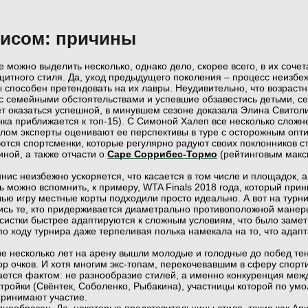
нисом: причины
 можно выделить несколько, однако дело, скорее всего, в их сочет
щитного стиля. Да, уход предыдущего поколения – процесс неизбе
бы способен претендовать на их лавры. Неудивительно, что возраст
 с семейными обстоятельствами и успевшие обзавестись детьми, с
ет оказаться успешной, в минувшем сезоне доказала Элина Свитол
ка приближается к топ-15). С Симоной Халеп все несколько сложне
елом эксперты оценивают ее перспективы в туре с осторожным опт
таются спортсменки, которые регулярно радуют своих поклонников с
иной, а также отчасти о
Саре Соррибес-Тормо
(рейтинговым мак
с неизбежно ускоряется, что касается в том числе и площадок, а 
ь можно вспомнить, к примеру, WTA Finals 2018 года, который при
чью игру местные корты подходили просто идеально. А вот на турни
лись те, кто придерживается диаметрально противоположной манер
истки быстрее адаптируются к сложным условиям, что было заметн
 по ходу турнира даже терпеливая полька намекала на то, что адап
ие несколько лет на арену вышли молодые и голодные до побед тен
ор очков. И хотя многим экс-топам, перекочевавшим в сферу спорт
тается фактом: не разнообразие стилей, а именно конкуренция ме
ройки (Свёнтек, Соболенко, Рыбакина), участницы которой по ум
принимают участие.
днообразен. Да, некоторые представительницы стиля, такие как Ар