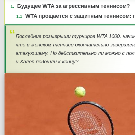
Будущее WTA за агрессивным теннисом?
WTA прощается с защитным теннисом:
Последние розыгрыши турниров WTA 1000, начин
что в женском теннисе окончательно заверши
атакующему. Но действительно ли можно с по
и Халеп подошли к концу?