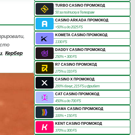
TURBO CASINO ПРОМОКОД
50 за подписку в Телеграм
CASINO ARKADA ПРОМОКОД
+50% и до 2025 FS
KOMETA CASINO ПРОМОКОД
трировали,
1330 FS
есто
DADDY CASINO ПРОМОКОД
и
,
Кербер
250% + 300 FS
R7 CASINO ПРОМОКОД
275% и 310 FS
CASINO X ПРОМОКОД
200% бонус, 215 FS и фрибет
CAT CASINO ПРОМОКОД
450% и до 700 FS
GAMA CASINO ПРОМОКОД
100% + 150 FS
KENT CASINO ПРОМОКОД
370% и 300 FS