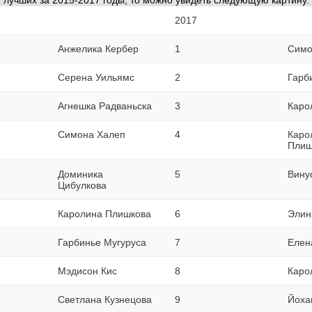
2017
Анжелика Кербер
1
Симо
Серена Уильямс
2
Гарб
Агнешка Радваньска
3
Каро
Симона Халеп
4
Каро
Плиш
Доминика
5
Вину
Цибулкова
Каролина Плишкова
6
Элин
Гарбинье Мугуруса
7
Елен
Мэдисон Кис
8
Каро
Светлана Кузнецова
9
Йоха