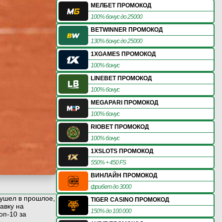
МЕЛБЕТ ПРОМОКОД
100% бонус до 25000
BETWINNER ПРОМОКОД
130% бонус до 25000
1XGAMES ПРОМОКОД
100% бонус
LINEBET ПРОМОКОД
100% бонус
MEGAPARI ПРОМОКОД
100% бонус
RIOBET ПРОМОКОД
100% бонус
1XSLOTS ПРОМОКОД
550% + 450 FS
ВИНЛАЙН ПРОМОКОД
фрибет до 3000
 ушел в прошлое,
TIGER CASINO ПРОМОКОД
авку на
150% до 100 000
оп-10 за