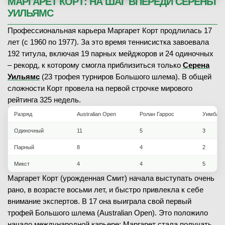
МАРГАРЕТ КОРТ: НА ШАГ ВПЕРЕДИ СЕРЕНЫ
УИЛЬЯМС
Профессиональная карьера Маргарет Корт продлилась 17
лет (с 1960 по 1977). За это время теннисистка завоевала
192 титула, включая 19 парных мейджоров и 24 одиночных
– рекорд, к которому смогла приблизиться только
Серена
Уильямс
(23 трофея турниров Большого шлема). В общей
сложности Корт провела на первой строчке мирового
рейтинга 325 недель.
Разряд
Australian Open
Ролан Гаррос
Уимблдо
Одиночный
11
5
3
Парный
8
4
2
Микст
4
4
5
Маргарет Корт (урожденная Смит) начала выступать очень
рано, в возрасте восьми лет, и быстро привлекла к себе
внимание экспертов. В 17 она выиграла свой первый
трофей Большого шлема (Australian Open). Это положило
начало международной карьере: Маргарет стала получать