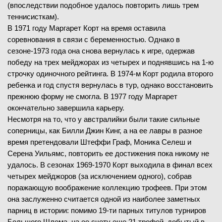
(впоследствии подобное удалось повторить лишь трем
теннисисткам).
В 1971 году Маргарет Корт на время оставила
соревнования в связи с беременностью. Однако в
сезоне-1973 года она снова вернулась к игре, одержав
победу на трех мейджорах из четырех и поднявшись на 1-ю
строчку одиночного рейтинга. В 1974-м Корт родила второго
ребенка и год спустя вернулась в тур, однако восстановить
прежнюю форму не смогла. В 1977 году Маргарет
окончательно завершила карьеру.
Несмотря на то, что у австралийки были такие сильные
соперницы, как Билли Джин Кинг, а на ее лавры в разное
время претендовали Штеффи Граф, Моника Селеш и
Серена Уильямс, повторить ее достижения пока никому не
удалось. В сезонах 1969-1970 Корт выходила в финал всех
четырех мейджоров (за исключением одного), собрав
поражающую воображение коллекцию трофеев. При этом
она заслуженно считается одной из наиболее заметных
парниц в истории: помимо 19-ти парных титулов турниров
Большого Шлема, на ее счету еще 21 трофей, добытый в