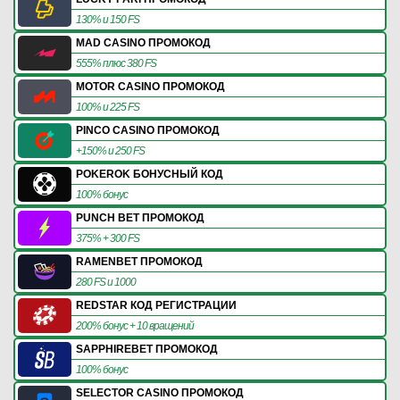
130% и 150 FS
MAD CASINO ПРОМОКОД
555% плюс 380 FS
MOTOR CASINO ПРОМОКОД
100% и 225 FS
PINCO CASINO ПРОМОКОД
+150% и 250 FS
POKEROK БОНУСНЫЙ КОД
100% бонус
PUNCH BET ПРОМОКОД
375% + 300 FS
RAMENBET ПРОМОКОД
280 FS и 1000
REDSTAR КОД РЕГИСТРАЦИИ
200% бонус + 10 вращений
SAPPHIREBET ПРОМОКОД
100% бонус
SELECTOR CASINO ПРОМОКОД