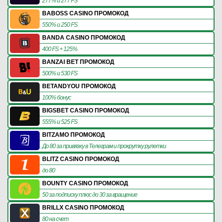
277% и 277 FS
BABOSS CASINO ПРОМОКОД
550% и 250 FS
BANDA CASINO ПРОМОКОД
400 FS + 125%
BANZAI BET ПРОМОКОД
500% и 530 FS
BETANDYOU ПРОМОКОД
100% бонус
BIGSBET CASINO ПРОМОКОД
555% и 525 FS
BITZAMO ПРОМОКОД
До 80 за привязку в Телеграм и прокрутку рулетки
BLITZ CASINO ПРОМОКОД
до 80
BOUNTY CASINO ПРОМОКОД
50 за подписку плюс до 30 за вращение
BRILLX CASINO ПРОМОКОД
80 на счет