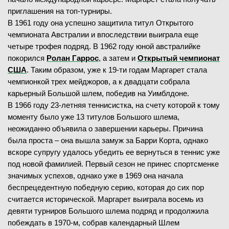
приглашения на топ-турниры.
В 1961 году она успешно защитила титул Открытого
чемпионата Австралии и впоследствии выиграла еще
четыре трофея подряд. В 1962 году юной австралийке
покорился
Ролан Гаррос
, а затем и
Открытый чемпионат
США
. Таким образом, уже к 19-ти годам Маргарет стала
чемпионкой трех мейджоров, а к двадцати собрала
карьерный Большой шлем, победив на Уимблдоне.
В 1966 году 23-летняя теннисистка, на счету которой к тому
моменту было уже 13 титулов Большого шлема,
неожиданно объявила о завершении карьеры. Причина
была проста – она вышла замуж за Барри Корта, однако
вскоре супругу удалось убедить ее вернуться в теннис уже
под новой фамилией. Первый сезон не принес спортсменке
значимых успехов, однако уже в 1969 она начала
беспрецедентную победную серию, которая до сих пор
считается исторической. Маргарет выиграла восемь из
девяти турниров Большого шлема подряд и продолжила
побеждать в 1970-м, собрав календарный Шлем