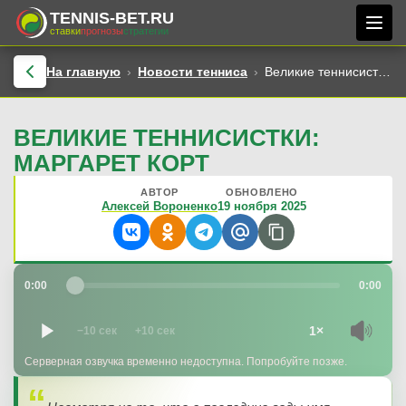
TENNIS-BET.RU
ставки
прогнозы
стратегии
На главную
Новости тенниса
Великие теннисистки: Маргарет Корт
ВЕЛИКИЕ ТЕННИСИСТКИ:
МАРГАРЕТ КОРТ
АВТОР
ОБНОВЛЕНО
Алексей Вороненко
19 ноября 2025
0:00
0:00
1×
−10 сек
+10 сек
Серверная озвучка временно недоступна. Попробуйте позже.