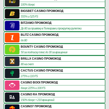
100% бонус
BIGSBET CASINO ПРОМОКОД
555% и 525 FS
BITZAMO ПРОМОКОД
До 80 за привязку в Телеграм и прокрутку рулетки
BLITZ CASINO ПРОМОКОД
до 80
BOUNTY CASINO ПРОМОКОД
50 за подписку плюс до 30 за вращение
BRILLX CASINO ПРОМОКОД
80 на счет
CACTUS CASINO ПРОМОКОД
275% и 110 FS
CASINO BOOI ПРОМОКОД
бонус 225% и 100 FS
CASINO RA ПРОМОКОД
150% бонус + 210 вращений
CASINO7 ПРОМОКОД