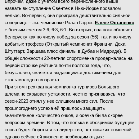
Впрочем, даже с учетом всего перечисленного выше
назвать выступление Свёнтек в Нью-Йорке провалом
нельзя. Во-первых, она проиграла действительно сильной
сопернице – экс-чемпионке Ролан Гаррос
Елене Остапенко
с боевым счетом 3:6, 6:3, 6:1. Во-вторых, она пока обгоняет
белоруску как по числу побед за сезон (56), так и по числу
добытых трофеев (Открытый чемпионат Франции, Доха,
Штутгарт, Варшава плюс финалы в Дубае и Мадриде). В
общей сложности 22-летняя спортсменка продержалась на
первой строчке рейтинга почти полтора года, что,
безусловно, является выдающимся достижением для
столь молодого возраста.
При этом трехкратная чемпионка турниров Большого
шлема не скрывает усталости, честно признаваясь, что
сезон-2023 отнял у нее слишком много сил. После
прошлогоднего успеха ей пришлось защищать
значительное количество очков, и осечка была скорее
вопросом времени. В том, что полька в обозримом будущем
снова будет бороться за лидерство, нет никаких сомнений,
однако сейчас ей жизненно необходим отдых: