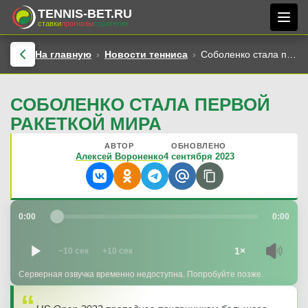
TENNIS-BET.RU
ставки
прогнозы
стратегии
На главную
Новости тенниса
Соболенко стала первой ракеткой мира
СОБОЛЕНКО СТАЛА ПЕРВОЙ
РАКЕТКОЙ МИРА
АВТОР
ОБНОВЛЕНО
Алексей Вороненко
4 сентября 2023
0:00
0:00
1×
−10 сек
+10 сек
Серверная озвучка временно недоступна. Попробуйте позже.