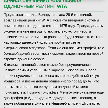
АРИНА СОБОЛЕНКО ВОЗГЛАВИЛА
ОДИНОЧНЫЙ РЕЙТИНГ WTA
Представительница Беларуси стала 29-й женщиной,
возглавившей рейтинг WTA с момента введения системы
компьютерного подсчета очков в 1975 году. Правда, делать
окончательные выводы относительно устойчивости
позиции теннисистки пока рано: все будет зависеть от того,
насколько далеко ей удастся пройти по сетке
американского мэйджора. Если же она возьмет трофей, то с
большой долей вероятности сможет закрепиться на первой
строчке до конца сезона.
В целом нынешний сезон можно без преувеличения
назвать самым успешным в карьере Соболенко. После
серии неудачных попыток она выиграла дебютный титул
мэйджора, а позже довела общее число побед до 47, что
опять-таки является ее лучшим на данный момент
показателем. Помимо триумфа в Мельбурне она взяла еще
два трофея (в Аделаиде и Мадриде соответственно), а
также побывала в финале в Индиан-Уэллсе и Штутгарте.