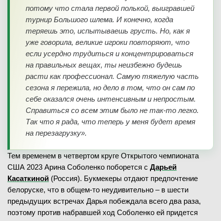
потому что стала первой полькой, выигравшей
турнир Большого шлема. И конечно, когда
теряешь это, испытываешь грусть. Но, как я
уже говорила, великие игроки повторяют, что
если усердно трудиться и концентрироваться
на правильных вещах, ты неизбежно будешь
расти как профессионал. Самую тяжелую часть
сезона я пережила, но дело в том, что он сам по
себе оказался очень интенсивным и непростым.
Справиться со всем этим было не так-то легко.
Так что я рада, что теперь у меня будет время
на перезагрузку».
Тем временем в четвертом круге Открытого чемпионата
США 2023 Арина Соболенко поборется с
Дарьей
Касаткиной
(Россия). Букмекеры отдают предпочтение
белоруске, что в общем-то неудивительно – в шести
предыдущих встречах Дарья побеждала всего два раза,
поэтому против набравшей ход Соболенко ей придется