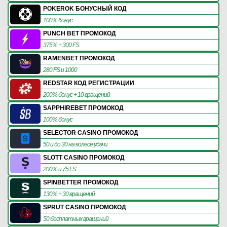
POKEROK БОНУСНЫЙ КОД
100% бонус
PUNCH BET ПРОМОКОД
375% + 300 FS
RAMENBET ПРОМОКОД
280 FS и 1000
REDSTAR КОД РЕГИСТРАЦИИ
200% бонус + 10 вращений
SAPPHIREBET ПРОМОКОД
100% бонус
SELECTOR CASINO ПРОМОКОД
50 и до 30 на колесе удачи
SLOTT CASINO ПРОМОКОД
200% и 75 FS
SPINBETTER ПРОМОКОД
130% + 30 вращений
SPRUT CASINO ПРОМОКОД
50 бесплатных вращений