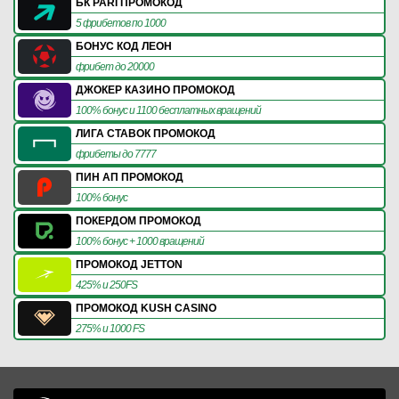
БК PARI ПРОМОКОД
5 фрибетов по 1000
БОНУС КОД ЛЕОН
фрибет до 20000
ДЖОКЕР КАЗИНО ПРОМОКОД
100% бонус и 1100 бесплатных вращений
ЛИГА СТАВОК ПРОМОКОД
фрибеты до 7777
ПИН АП ПРОМОКОД
100% бонус
ПОКЕРДОМ ПРОМОКОД
100% бонус + 1000 вращений
ПРОМОКОД JETTON
425% и 250FS
ПРОМОКОД KUSH CASINO
275% и 1000 FS